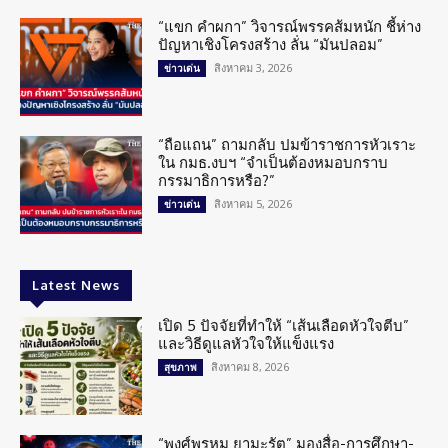
“แขก คำผกา” วิจารณ์พรรคส้มหนัก ชี้ห่าง
ปัญหาเชิงโครงสร้าง ลั่น “มันปลอม”
สิงหาคม 3, 2026
ข่าวเด่น
“ถือแถน” ถามกลับ ปมข้าราชการหัวเราะ
ใน กมธ.งบฯ “จำเป็นต้องหมอบกราบ
กรรมาธิการหรือ?”
สิงหาคม 5, 2026
ข่าวเด่น
Latest News
เปิด 5 ปัจจัยที่ทำให้ “เส้นเลือดหัวใจตีบ”
และวิธีดูแลหัวใจให้แข็งแรง
สิงหาคม 8, 2026
สุขภาพ
“พงศ์พรหม ยามะรัต” มองสื่อ-การศึกษา-