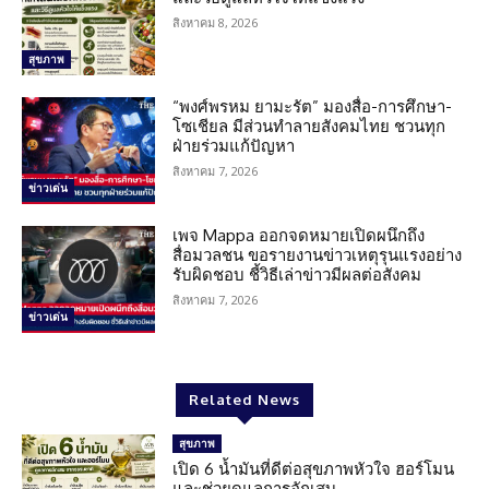
สิงหาคม 8, 2026
สุขภาพ
“พงศ์พรหม ยามะรัต” มองสื่อ-การศึกษา-
โซเชียล มีส่วนทำลายสังคมไทย ชวนทุก
ฝ่ายร่วมแก้ปัญหา
สิงหาคม 7, 2026
ข่าวเด่น
เพจ Mappa ออกจดหมายเปิดผนึกถึง
สื่อมวลชน ขอรายงานข่าวเหตุรุนแรงอย่าง
รับผิดชอบ ชี้วิธีเล่าข่าวมีผลต่อสังคม
สิงหาคม 7, 2026
ข่าวเด่น
Related News
สุขภาพ
เปิด 6 น้ำมันที่ดีต่อสุขภาพหัวใจ ฮอร์โมน
และช่วยดูแลการอักเสบ