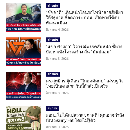
ข่าวเด่น
“ชัชชาติ” เดินหน้าโอนรถไฟฟ้าสายสีเขียว
ให้รัฐบาล ชี้ลดภาระ กทม. เปิดทางใช้งบ
พัฒนาเมือง
สิงหาคม 4, 2026
ข่าวเด่น
“แขก คำผกา” วิจารณ์พรรคส้มหนัก ชี้ห่าง
ปัญหาเชิงโครงสร้าง ลั่น “มันปลอม”
สิงหาคม 3, 2026
ข่าวเด่น
ดร.สุทธิกร ผู้เตือน “วิกฤตต้มกบ” เศรษฐกิจ
ไทยเป็นคนแรก วันนี้กำลังเป็นจริง
สิงหาคม 3, 2026
สุขภาพ
ผอม…ไม่ได้แปลว่าสุขภาพดี! คุณอาจกำลัง
เป็น Skinny Fat โดยไม่รู้ตัว
สิงหาคม 3, 2026