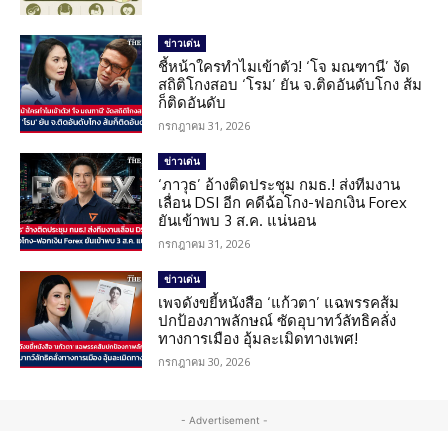
ข่าวเด่น
ชี้หน้าใครทำไมเข้าตัว! ‘โจ มณฑานี’ งัด
สถิติโกงสอบ ‘โรม’ ยัน จ.ติดอันดับโกง ส้ม
ก็ติดอันดับ
กรกฎาคม 31, 2026
ข่าวเด่น
‘ภาวุธ’ อ้างติดประชุม กมธ.! ส่งทีมงาน
เลื่อน DSI อีก คดีฉ้อโกง-ฟอกเงิน Forex
ยันเข้าพบ 3 ส.ค. แน่นอน
กรกฎาคม 31, 2026
ข่าวเด่น
เพจดังขยี้หนังสือ ‘แก้วตา’ แฉพรรคส้ม
ปกป้องภาพลักษณ์ ซัดอุบาทว์ลัทธิคลั่ง
ทางการเมือง อุ้มละเมิดทางเพศ!
กรกฎาคม 30, 2026
- Advertisement -