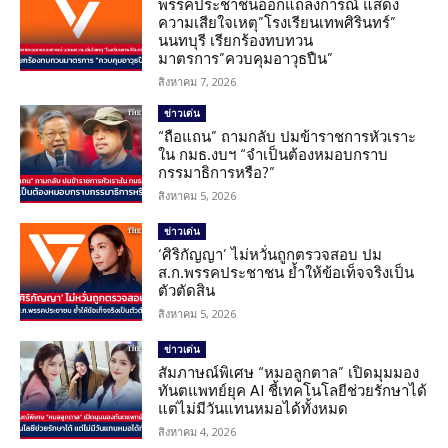
พรรคประชาชนออกแถลงการณ์ แสดง
ความเสียใจเหตุ”โรงเรียนเทพศิรินทร์”
นนทบุรี เรียกร้องทบทวน
มาตรการ”ควบคุมอาวุธปืน”
สิงหาคม 7, 2026
ข่าวเด่น
“ถือแถน” ถามกลับ ปมข้าราชการหัวเราะ
ใน กมธ.งบฯ “จำเป็นต้องหมอบกราบ
กรรมาธิการหรือ?”
สิงหาคม 5, 2026
ข่าวเด่น
‘ศิริกัญญา’ ไม่หวั่นถูกตรวจสอบ ปม
ส.ก.พรรคประชาชน ย้ำให้ข้อเท็จจริงเป็น
ตัวตัดสิน
สิงหาคม 5, 2026
ข่าวเด่น
สัมภาษณ์พิเศษ “หมอลูกตาล” เปิดมุมมอง
ทันตแพทย์ยุค AI ชี้เทคโนโลยีช่วยรักษาได้
แต่ไม่มีวันแทนหมอได้ทั้งหมด
สิงหาคม 4, 2026