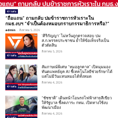
ข่าวเด่น
“ถือแถน” ถามกลับ ปมข้าราชการหัวเราะใน
กมธ.งบฯ “จำเป็นต้องหมอบกราบกรรมาธิการหรือ?”
admin
-
สิงหาคม 5, 2026
‘ศิริกัญญา’ ไม่หวั่นถูกตรวจสอบ ปม
ส.ก.พรรคประชาชน ย้ำให้ข้อเท็จจริงเป็น
ตัวตัดสิน
สิงหาคม 5, 2026
ข่าวเด่น
สัมภาษณ์พิเศษ “หมอลูกตาล” เปิดมุมมอง
ทันตแพทย์ยุค AI ชี้เทคโนโลยีช่วยรักษาได้
แต่ไม่มีวันแทนหมอได้ทั้งหมด
สิงหาคม 4, 2026
ข่าวเด่น
“ชัชชาติ” เดินหน้าโอนรถไฟฟ้าสายสีเขียว
ให้รัฐบาล ชี้ลดภาระ กทม. เปิดทางใช้งบ
พัฒนาเมือง
สิงหาคม 4, 2026
ข่าวเด่น