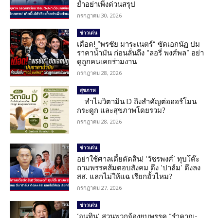
ย้ำอย่าเพิ่งด่วนสรุป
กรกฎาคม 30, 2026
ข่าวเด่น
เดือด! “พรชัย มาระเนตร์” ซัดเอกนัฏ ปม
ราคาน้ำมัน ก่อนลั่นถึง “ลอรี่ พงศ์พล” อย่า
ดูถูกคนเคยร่วมงาน
กรกฎาคม 28, 2026
สุขภาพ
ทำไมวิตามิน D ถึงสำคัญต่อฮอร์โมน
กระดูก และสุขภาพโดยรวม?
กรกฎาคม 28, 2026
ข่าวเด่น
อย่าใช้ศาลเตี้ยตัดสิน! ‘วัชรพงศ์’ ทุบโต๊ะ
ถามพรรคส้มตอบสังคม ดึง ‘ปาล์ม’ ดึงลง
สส. แลกไม่ให้แฉ เรียกฮั้วไหม?
กรกฎาคม 27, 2026
ข่าวเด่น
‘อนุทิน’ สวนพวกจ้องยุบพรรค “รำคาญ-