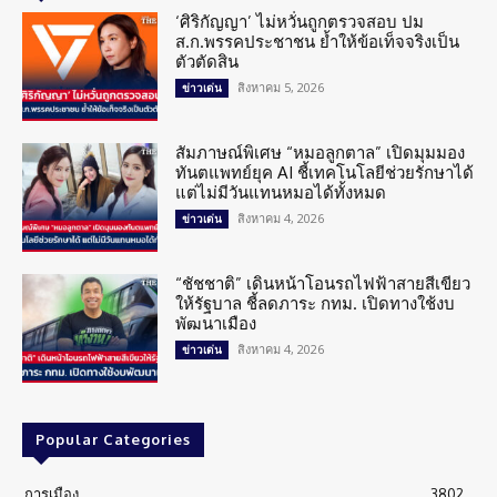
‘ศิริกัญญา’ ไม่หวั่นถูกตรวจสอบ ปม
ส.ก.พรรคประชาชน ย้ำให้ข้อเท็จจริงเป็น
ตัวตัดสิน
สิงหาคม 5, 2026
ข่าวเด่น
สัมภาษณ์พิเศษ “หมอลูกตาล” เปิดมุมมอง
ทันตแพทย์ยุค AI ชี้เทคโนโลยีช่วยรักษาได้
แต่ไม่มีวันแทนหมอได้ทั้งหมด
สิงหาคม 4, 2026
ข่าวเด่น
“ชัชชาติ” เดินหน้าโอนรถไฟฟ้าสายสีเขียว
ให้รัฐบาล ชี้ลดภาระ กทม. เปิดทางใช้งบ
พัฒนาเมือง
สิงหาคม 4, 2026
ข่าวเด่น
Popular Categories
การเมือง
3802