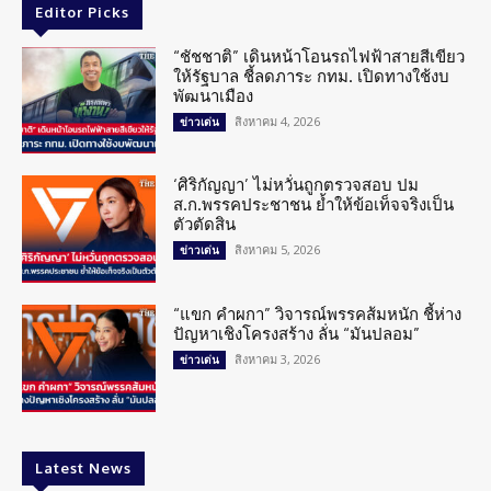
Editor Picks
“ชัชชาติ” เดินหน้าโอนรถไฟฟ้าสายสีเขียว
ให้รัฐบาล ชี้ลดภาระ กทม. เปิดทางใช้งบ
พัฒนาเมือง
สิงหาคม 4, 2026
ข่าวเด่น
‘ศิริกัญญา’ ไม่หวั่นถูกตรวจสอบ ปม
ส.ก.พรรคประชาชน ย้ำให้ข้อเท็จจริงเป็น
ตัวตัดสิน
สิงหาคม 5, 2026
ข่าวเด่น
“แขก คำผกา” วิจารณ์พรรคส้มหนัก ชี้ห่าง
ปัญหาเชิงโครงสร้าง ลั่น “มันปลอม”
สิงหาคม 3, 2026
ข่าวเด่น
Latest News