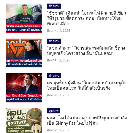
ข่าวเด่น
“ชัชชาติ” เดินหน้าโอนรถไฟฟ้าสายสีเขียว
ให้รัฐบาล ชี้ลดภาระ กทม. เปิดทางใช้งบ
พัฒนาเมือง
สิงหาคม 4, 2026
ข่าวเด่น
“แขก คำผกา” วิจารณ์พรรคส้มหนัก ชี้ห่าง
ปัญหาเชิงโครงสร้าง ลั่น “มันปลอม”
สิงหาคม 3, 2026
ข่าวเด่น
ดร.สุทธิกร ผู้เตือน “วิกฤตต้มกบ” เศรษฐกิจ
ไทยเป็นคนแรก วันนี้กำลังเป็นจริง
สิงหาคม 3, 2026
สุขภาพ
ผอม…ไม่ได้แปลว่าสุขภาพดี! คุณอาจกำลัง
เป็น Skinny Fat โดยไม่รู้ตัว
สิงหาคม 3, 2026