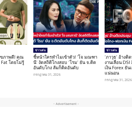
ข่าวเด่น
ข่าวเด่น
ุขภาพดี! คุณ
ชี้หน้าใครทำไมเข้าตัว! ‘โจ มณฑา
‘ภาวุธ’ อ้างติ
Fat โดยไม่รู้
นี’ งัดสถิติโกงสอบ ‘โรม’ ยัน จ.ติด
งานเลื่อน DSI
อันดับโกง ส้มก็ติดอันดับ
เงิน Forex ยัน
แน่นอน
กรกฎาคม 31, 2026
กรกฎาคม 31, 2026
- Advertisement -