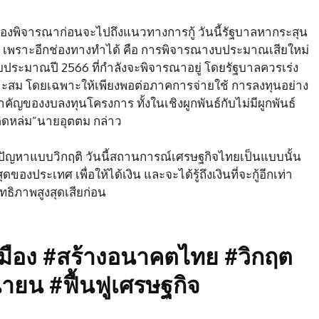
งที่ต้องพิจารณาก่อนจะไปถึงแนวทางการกู้ วันนี้รัฐบาลหากระสุน
ัง เพราะอีกช่องทางทำได้ คือ การพิจารณางบประมาณเสียใหม่
องงบประมาณปี 2566 ที่กำลังจะพิจารณาอยู่ โดยรัฐบาลควรเร่ง
หมาะสม โดยเฉพาะให้เพียงพอต่อภาคการจ่ายใช้ การลงทุนอย่าง
ัญของงบลงทุนโครงการ ทั้งในเชิงผูกพันธ์กับไม่มีผูกพันธ์
่ติดหล่ม”นายอุตตม กล่าว
ก้ปัญหาแบบวิกฤติ วันนี้สถานการณ์เศรษฐกิจไทยเป็นแบบนั้น
ของประเทศ เพื่อให้ได้เงิน และจะได้รู้ถึงเงินที่จะกู้อีกเท่า
ิทธิภาพสูงสุดเสียก่อน
มือง #สร้างอนาคตไทย #วิกฤต
ายน #ฟื้นฟูเศรษฐกิจ