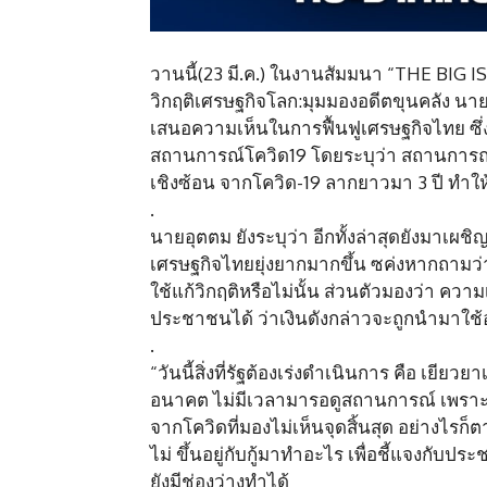
วานนี้(23 มี.ค.) ในงานสัมมนา “THE BIG I
วิกฤติเศรษฐกิจโลก:มุมมองอดีตขุนคลัง น
เสนอความเห็นในการฟื้นฟูเศรษฐกิจไทย ซ
สถานการณ์โควิด19 โดยระบุว่า สถานการณ์ใน
เชิงซ้อน จากโควิด-19 ลากยาวมา 3 ปี ทำ
.
นายอุตตม ยังระบุว่า อีกทั้งล่าสุดยังมา
เศรษฐกิจไทยยุ่งยากมากขึ้น ซค่งหากถามว่า ว
ใช้แก้วิกฤติหรือไม่นั้น ส่วนตัวมองว่า คว
ประชาชนได้ ว่าเงินดังกล่าวจะถูกนำมาใช้อย่
.
“วันนี้สิ่งที่รัฐต้องเร่งดำเนินการ คือ เ
อนาคต ไม่มีเวลามารอดูสถานการณ์ เพราะเดิ
จากโควิดที่มองไม่เห็นจุดสิ้นสุด อย่างไรก็ต
ไม่ ขึ้นอยู่กับกู้มาทำอะไร เพื่อชี้แจงกับ
ยังมีช่องว่างทำได้