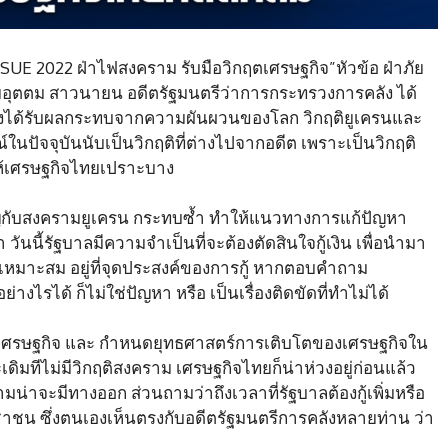
SSUE 2022 ฝ่าไฟสงคราม รับมือวิกฤตเศรษฐกิจ”หัวข้อ ฝ่าภัย
ายอุตตม สาวนายน อดีตรัฐมนตรีว่าการกระทรวงการคลัง ได้
ึ่งได้รับผลกระทบจากความผันผวนของโลก วิกฤติยูเครนและ
ปัจจุบันนับเป็นวิกฤติที่ต่างไปจากอดีต เพราะเป็นวิกฤติ
ให้เศรษฐกิจไทยเปราะบาง
เผชิญกับสงครามยูเครน กระทบซ้ำ ทำให้แนวทางการแก้ปัญหา
ันนี้รัฐบาลมีความจำเป็นที่จะต้องตัดสินใจกู้เงิน เพื่อนำมา
ามเหมาะสม อยู่ที่จุดประสงค์ของการกู้ หากตอบคำถาม
างไรได้ ก็ไม่ใช่ปัญหา หรือ เป็นเรื่องติดขัดที่ทำไม่ได้
ยียวยาเศรษฐกิจ และ กำหนดยุทธศาสตร์การเติบโตของเศรษฐกิจใน
มทีไม่มีวิกฤติสงคราม เศรษฐกิจไทยก็น่าห่วงอยู่ก่อนแล้ว
ามน่าจะมีทางออก ส่วนถามว่าถึงเวลาที่รัฐบาลต้องกู้เพิ่มหรือ
ประชาชน ซึ่งตนเองเห็นตรงกับอดีตรัฐมนตรีการคลังหลายท่าน ว่า