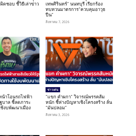
ิดชอบ ชี้วิธีเล่าข่าว
เทพศิรินทร์” นนทบุรี เรียกร้อง
ทบทวนมาตรการ”ควบคุมอาวุธ
ปืน”
สิงหาคม 7, 2026
ข่าวเด่น
นหน้าโอนรถไฟฟ้า
“แขก คำผกา” วิจารณ์พรรคส้ม
รัฐบาล ชี้ลดภาระ
หนัก ชี้ห่างปัญหาเชิงโครงสร้าง ลั่น
ใช้งบพัฒนาเมือง
“มันปลอม”
สิงหาคม 3, 2026