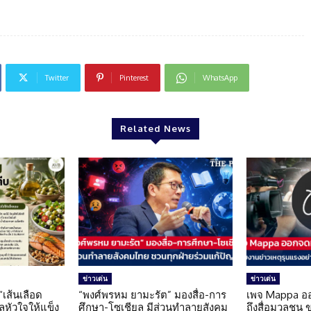
Twitter
Pinterest
WhatsApp
Related News
ข่าวเด่น
ข่าวเด่น
 “เส้นเลือด
“พงศ์พรหม ยามะรัต” มองสื่อ-การ
เพจ Mappa อ
แลหัวใจให้แข็ง
ศึกษา-โซเชียล มีส่วนทำลายสังคม
ถึงสื่อมวลชน 