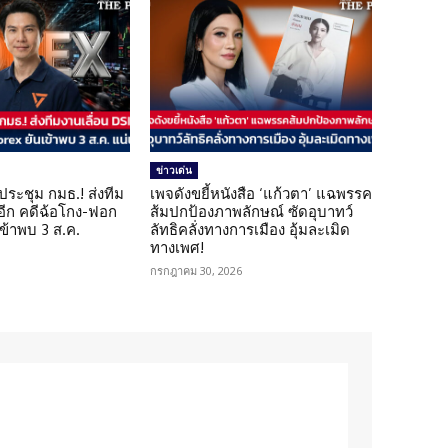
ข่าวเด่น
ดประชุม กมธ.! ส่งทีม
เพจดังขยี้หนังสือ ‘แก้วตา’ แฉพรรค
 อีก คดีฉ้อโกง-ฟอก
ส้มปกป้องภาพลักษณ์ ซัดอุบาทว์
เข้าพบ 3 ส.ค.
ลัทธิคลั่งทางการเมือง อุ้มละเมิด
ทางเพศ!
กรกฎาคม 30, 2026