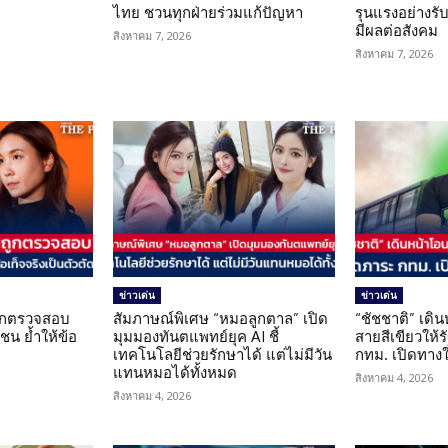
ไทย ชวนทุกฝ่ายร่วมแก้ปัญหา
รุนแรงอย่างรับผ
มีผลต่อสังคม
สิงหาคม 7, 2026
สิงหาคม 7, 2026
ข่าวเด่น
ข่าวเด่น
นถูกตรวจสอบ
สัมภาษณ์พิเศษ “หมอลูกตาล” เปิด
“ชัชชาติ” เดิ
น ย้ำให้ข้อ
มุมมองทันตแพทย์ยุค AI ชี้
สายสีเขียวให้
น
เทคโนโลยีช่วยรักษาได้ แต่ไม่มีวัน
กทม. เปิดทาง
แทนหมอได้ทั้งหมด
สิงหาคม 4, 2026
สิงหาคม 4, 2026