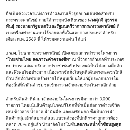
ถือเป็นช่วงเวลาแห่งการทำผลงานเชิงรุกอย่างเด่นชัดสำหรับ
กระทรวงพาณิชย์ ภายใต้การกุมบังเหียนของ
นางศุภจี สุธรรม
พันธุ์ รองนายกรัฐมนตรีและรัฐมนตรีว่าการกระทรวงพาณิชย์
ที่
เร่งเครื่องทำงานแบบไร้รอยต่อทั้งในและต่างประเทศ สำหรับ
เดือน พ.ค. 2569 นี้ ได้รวมผลงานเด่น ได้แก่
3 พ.ค.
โฆษกกระทรวงพาณิชย์ เปิดเผยผลการสำรวจโครงการ
“ไทยช่วยไทย ลดภาระค่าครองชีพ”
ณ ที่ว่าการอำเภอทั่วประเทศ
พบว่ากระแสตอบรับจากประชาชนทั่วประเทศเป็นไปอย่างคึกคัก
และพึงพอใจอย่างมาก เนื่องจากจัดตั้งในจุดที่เดินทางสะดวกใกล้
บ้าน อีกทั้งยังช่วยสร้างรายได้หมุนเวียนให้แก่ผู้ประกอบการใน
ท้องถิ่นที่นำสินค้าชุมชนเข้ามาวางจำหน่ายร่วมในงานอีกด้วย
สำหรับสินค้าที่นำมาจำหน่ายในโครงการมีมากกว่า 3,000
รายการ โดยเน้นสินค้าอุปโภคบริโภคที่จำเป็นต่อการดำรงชีวิต
เช่น ข้าวสาร น้ำตาล น้ำมันพืช และผงซักฟอก ซึ่งเป็นการนำ
สินค้ากลุ่มเฮ้าส์แบรนด์และแบรนด์รองที่ปกติราคาถูกกว่าท้อง
ตลาด 20% อยู่แล้ว นำมาจัดโปรโมชัน
ลดกระหน่ำซ้ำซ้อนสูงสุด