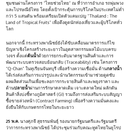
ชุมชนผ่านโครงการ “ไทยช่วยไทย” ณ ที่ว่าการอำเภอ รถพุ่มพวง
และไปรษณีย์ไทย โดยตั้งเป้ากระตุ้นการบริโภคในประเทศไม่ต่ำ
กว่า 5 แสนตัน พร้อมเตรียมเปิดตัวแคมเปญ “Thailand : The
Land of Tropical Fruits” เพื่อดึงดูดนักท่องเที่ยวและผู้บริโภคทั่ว
โลก
นอกจากนี้ กระทรวงพาณิชย์ยังได้ขับเคลื่อนมาตรการแก้ไข
ปัญหาเชิงโครงสร้างระยะยาวในอุตสาหกรรมผลไม้แบบครบ
วงจร ตั้งแต่
ต้นน้ำ
ด้วยการยกระดับมาตรฐานสินค้าและการ
พัฒนาระบบตรวจสอบย้อนกลับ (Traceability) เช่น โครงการ
“Q-Chan” ในทุเรียนจันทบุรี เพื่อสร้างความเชื่อมั่น ด้าน
กลางน้ำ
ได้เร่งส่งเสริมการแปรรูปและนำนวัตกรรมเข้ามาช่วยดูดซับ
ผลผลิตส่วนเกินเพื่อชะลอการกระจายสินค้าและพยุงราคา และ
ด้าน
ปลายน้ำ
ผ่านการรักษาตลาดเดิม เจาะตลาดใหม่ ผลักดัน
สินค้าสิ่งบ่งชี้ทางภูมิศาสตร์ (GI) รวมถึงการส่งเสริมระบบสัญญา
ซื้อขายล่วงหน้า (Contract Farming) เพื่อสร้างความมั่นคงและ
ยั่งยืนให้กับเกษตรกรไทยในระยะยาว
25 พ.ค.
นางศุภจี สุธรรมพันธุ์
รองนายกรัฐมนตรีและรัฐมนตรี
ว่าการกระทรวงพาณิชย์ ได้ประชุมร่วมกับคณะทูตไทยในยุโรป