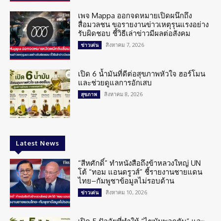
เพจ Mappa ออกจดหมายเปิดผนึกถึง
สื่อมวลชน ขอรายงานข่าวเหตุรุนแรงอย่าง
รับผิดชอบ ชี้วิธีเล่าข่าวมีผลต่อสังคม
สิงหาคม 7, 2026
ข่าวเด่น
เปิด 6 น้ำมันที่ดีต่อสุขภาพหัวใจ ฮอร์โมน
และช่วยดูแลการอักเสบ
สิงหาคม 8, 2026
สุขภาพ
Latest News
“สีหศักดิ์” ทำหนังสือถึงข้าหลวงใหญ่ UN
โต้ “ทอม แอนดรูวส์” ชี้รายงานชายแดน
ไทย–กัมพูชาข้อมูลไม่รอบด้าน
สิงหาคม 10, 2026
ข่าวเด่น