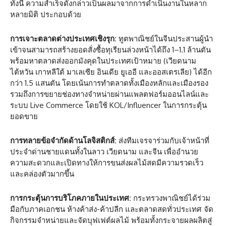
ทั้งนี้ ความสำเร็จดังกล่าวเป็นผลมาจากการดำเนินงานในหลาก
หลายมิติ ประกอบด้วย
การเจาะตลาดต่างประเทศเชิงรุก:
ทูตพาณิชย์ในจีนประสานผู้นำ
เข้าจนสามารถสร้างยอดสั่งซื้อทุเรียนล่วงหน้าได้ถึง 1–1.1 ล้านตัน
พร้อมหาตลาดส่งออกมังคุดในประเทศเป้าหมาย (เวียดนาม
ไต้หวัน เกาหลีใต้ มาเลเซีย อินเดีย ยูเออี และออสเตรเลีย) ได้อีก
กว่า 1.5 แสนตัน โดยเน้นการทำตลาดทั้งเมืองหลักและเมืองรอง
รวมถึงการขยายช่องทางจำหน่ายผ่านแพลตฟอร์มออนไลน์และ
ระบบ Live Commerce โดยใช้ KOL/Influencer ในการกระตุ้น
ยอดขาย
การทลายข้อจำกัดด้านโลจิสติกส์:
ส่งทีมเจรจาร่วมกับเจ้าหน้าที่
ประจำด่านชายแดนทั้งในลาว เวียดนาม และจีน เพื่ออำนวย
ความสะดวกและเปิดทางให้การขนส่งผลไม้สดมีความรวดเร็ว
และคล่องตัวมากขึ้น
การกระตุ้นการบริโภคภายในประเทศ:
กระทรวงพาณิชย์ได้ร่วม
มือกับภาคเอกชน ห้างค้าส่ง-ค้าปลีก และตลาดสดทั่วประเทศ จัด
กิจกรรมจำหน่ายและจัดบุฟเฟต์ผลไม้ พร้อมทั้งกระจายผลผลิตสู่