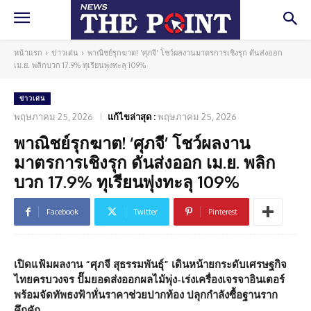
หน้าแรก
ข่าวเด่น
พาณิชย์รุกฆาต! 'ศุภจี' โชว์ผลงานมาตรการเชิงรุก ดันส่งออก
เม.ย. พลิกบวก 17.9% ทุเรียนพุ่งทะลุ 109%
ข่าวเด่น
พฤษภาคม 25, 2026
แก้ไขล่าสุด :
พฤษภาคม 25, 2026
พาณิชย์รุกฆาต! ‘ศุภจี’ โชว์ผลงาน
มาตรการเชิงรุก ดันส่งออก เม.ย. พลิก
บวก 17.9% ทุเรียนพุ่งทะลุ 109%
Facebook
Twitter
Pinterest
เปิดแฟ้มผลงาน “ศุภจี สุธรรมพันธุ์” เดินหน้ายกระดับเศรษฐกิจ
ไทยครบวงจร ปั๊มยอดส่งออกผลไม้พุ่ง-เร่งเครื่องเจรจาอินเตอร์
พร้อมจัดทัพธงฟ้าหั่นราคาช่วยปากท้อง ปลุกกำลังซื้อฐานราก
คึกคัก