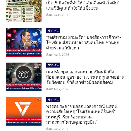
เปิด 5 ปัจจัยที่ทำให้ “เส้นเลือดหัวใจตีบ”
และวิธีดูแลหัวใจให้แข็งแรง
สิงหาคม 8, 2026
ข่าวเด่น
“พงศ์พรหม ยามะรัต” มองสื่อ-การศึกษา-
โซเชียล มีส่วนทำลายสังคมไทย ชวนทุก
ฝ่ายร่วมแก้ปัญหา
สิงหาคม 7, 2026
ข่าวเด่น
เพจ Mappa ออกจดหมายเปิดผนึกถึง
สื่อมวลชน ขอรายงานข่าวเหตุรุนแรงอย่าง
รับผิดชอบ ชี้วิธีเล่าข่าวมีผลต่อสังคม
สิงหาคม 7, 2026
ข่าวเด่น
พรรคประชาชนออกแถลงการณ์ แสดง
ความเสียใจเหตุ”โรงเรียนเทพศิรินทร์”
นนทบุรี เรียกร้องทบทวน
มาตรการ”ควบคุมอาวุธปืน”
สิงหาคม 7, 2026