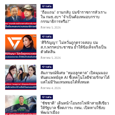
ข่าวเด่น
“ถือแถน” ถามกลับ ปมข้าราชการหัวเราะ
ใน กมธ.งบฯ “จำเป็นต้องหมอบกราบ
กรรมาธิการหรือ?”
สิงหาคม 5, 2026
ข่าวเด่น
‘ศิริกัญญา’ ไม่หวั่นถูกตรวจสอบ ปม
ส.ก.พรรคประชาชน ย้ำให้ข้อเท็จจริงเป็น
ตัวตัดสิน
สิงหาคม 5, 2026
ข่าวเด่น
สัมภาษณ์พิเศษ “หมอลูกตาล” เปิดมุมมอง
ทันตแพทย์ยุค AI ชี้เทคโนโลยีช่วยรักษาได้
แต่ไม่มีวันแทนหมอได้ทั้งหมด
สิงหาคม 4, 2026
ข่าวเด่น
“ชัชชาติ” เดินหน้าโอนรถไฟฟ้าสายสีเขียว
ให้รัฐบาล ชี้ลดภาระ กทม. เปิดทางใช้งบ
พัฒนาเมือง