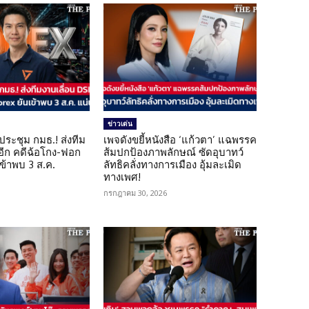
ข่าวเด่น
ดประชุม กมธ.! ส่งทีม
เพจดังขยี้หนังสือ ‘แก้วตา’ แฉพรรค
 อีก คดีฉ้อโกง-ฟอก
ส้มปกป้องภาพลักษณ์ ซัดอุบาทว์
เข้าพบ 3 ส.ค.
ลัทธิคลั่งทางการเมือง อุ้มละเมิด
ทางเพศ!
กรกฎาคม 30, 2026