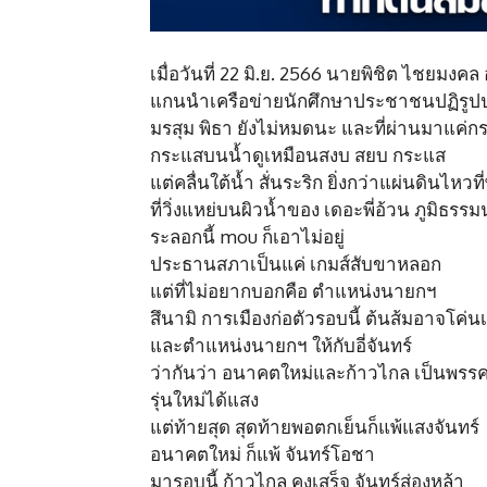
เมื่อวันที่ 22 มิ.ย. 2566 นายพิชิต ไชย
แกนนำเครือข่ายนักศึกษาประชาชนปฏิรูปปร
มรสุม พิธา ยังไม่หมดนะ และที่ผ่านมาแค่กร
กระแสบนน้ำดูเหมือนสงบ สยบ กระแส
แต่คลื่นใต้น้ำ สั่นระริก ยิ่งกว่าแผ่นดินไหวที
ที่วิ่งแหย่บนผิวน้ำของ เดอะพี่อ้วน ภูมิธร
ระลอกนี้ mou ก็เอาไม่อยู่
ประธานสภาเป็นแค่ เกมส์สับขาหลอก
แต่ที่ไม่อยากบอกคือ ตำแหน่งนายกฯ
สึนามิ การเมืองก่อตัวรอบนี้ ต้นส้มอาจโค่
และตำแหน่งนายกฯ ให้กับอี่จันทร์
ว่ากันว่า อนาคตใหม่และก้าวไกล เป็นพรรค
รุ่นใหม่ได้แสง
แต่ท้ายสุด สุดท้ายพอตกเย็นก็แพ้แสงจันทร์
อนาคตใหม่ ก็แพ้ จันทร์โอชา
มารอบนี้ ก้าวไกล คงเสร็จ จันทร์ส่องหล้า