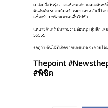
เปล่งปลั่งวันรุ่ง อาจแพ้คนแก่ยามแสงจันทร์
ต้นส้มล้ม รถขนส้มคว่ำเทกระจาด อันนี้โ
แข็งกร้าว พร้อมเผาคนอื่นไปทั่ว
แต่แสงจันทร์ มันสวยงามอ่อนนุม ลุ่มลึก 
55555
รอดูว่า ต้นไม้ที่เกิดจากแสงแดด จะช่วยได้
Thepoint #Newsthepoi
#พิชิต