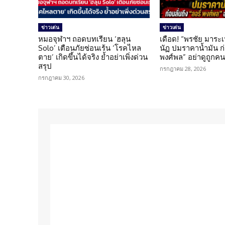
ข่าวเด่น
ข่าวเด่น
หมอจุฬาฯ ถอดบทเรียน ‘ฮลุน
เดือด! “พรชัย มาระเ
Solo’ เตือนภัยซ่อนเร้น ‘โรคไหล
นัฏ ปมราคาน้ำมัน ก่อ
ตาย’ เกิดขึ้นได้จริง ย้ำอย่าเพิ่งด่วน
พงศ์พล” อย่าดูถูกค
สรุป
กรกฎาคม 28, 2026
กรกฎาคม 30, 2026