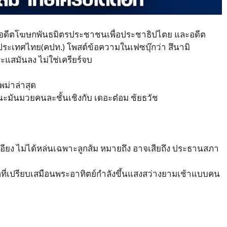
มงคล อดีตโฆษกพันธมิตรประชาชนเพื่อประชาธิปไตย และอดีต
ะเทศไทย(คปท.) โพสต์ข้อความในเฟซบุ๊กว่า​ สึนามิ
ะแสมันลง ไม่ใช่เครียร์จบ
่พม่าล่าสุด
รมนะมันมวยคนละชั้นเชิงกับ เดอะต๋อม ช้ยธวัช
นเอียง ไม่ได้หล่นเฉพาะลูกส้ม หมายถึง อาจเสียถึง ประธานสภา
ที่เปรียบเสมือนพระอาทิตย์กำลังขึ้นแสงสว่างยามเช้าแบบคน