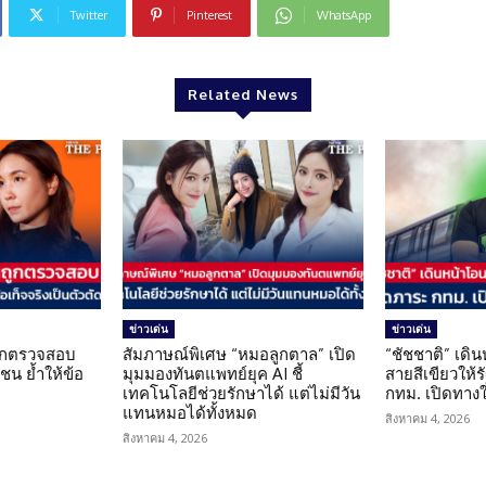
Twitter
Pinterest
WhatsApp
Related News
ข่าวเด่น
ข่าวเด่น
นถูกตรวจสอบ
สัมภาษณ์พิเศษ “หมอลูกตาล” เปิด
“ชัชชาติ” เดิ
น ย้ำให้ข้อ
มุมมองทันตแพทย์ยุค AI ชี้
สายสีเขียวให้
น
เทคโนโลยีช่วยรักษาได้ แต่ไม่มีวัน
กทม. เปิดทาง
แทนหมอได้ทั้งหมด
สิงหาคม 4, 2026
สิงหาคม 4, 2026