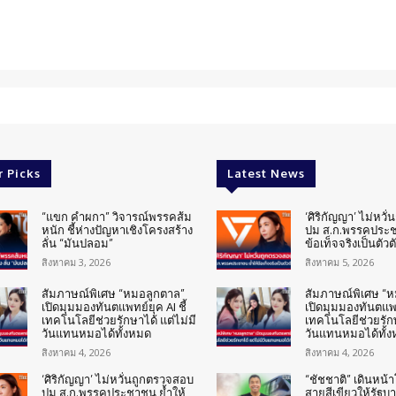
r Picks
Latest News
“แขก คำผกา” วิจารณ์พรรคส้ม
‘ศิริกัญญา’ ไม่หวั
หนัก ชี้ห่างปัญหาเชิงโครงสร้าง
ปม ส.ก.พรรคประช
ลั่น “มันปลอม”
ข้อเท็จจริงเป็นตัวต
สิงหาคม 3, 2026
สิงหาคม 5, 2026
สัมภาษณ์พิเศษ “หมอลูกตาล”
สัมภาษณ์พิเศษ “
เปิดมุมมองทันตแพทย์ยุค AI ชี้
เปิดมุมมองทันตแพทย
เทคโนโลยีช่วยรักษาได้ แต่ไม่มี
เทคโนโลยีช่วยรักษ
วันแทนหมอได้ทั้งหมด
วันแทนหมอได้ทั้
สิงหาคม 4, 2026
สิงหาคม 4, 2026
‘ศิริกัญญา’ ไม่หวั่นถูกตรวจสอบ
“ชัชชาติ” เดินหน
ปม ส.ก.พรรคประชาชน ย้ำให้
สายสีเขียวให้รัฐบ