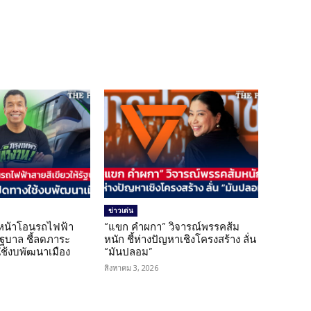
ข่าวเด่น
นหน้าโอนรถไฟฟ้า
“แขก คำผกา” วิจารณ์พรรคส้ม
รัฐบาล ชี้ลดภาระ
หนัก ชี้ห่างปัญหาเชิงโครงสร้าง ลั่น
ใช้งบพัฒนาเมือง
“มันปลอม”
สิงหาคม 3, 2026