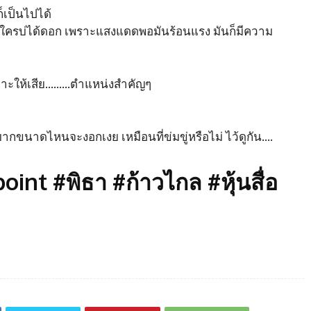
ก็เป็นไปได้
ทษใครบ่ได้ดอก เพราะแสงแดดพอมันร้อนแรง มันก็มีความ
เหมาะให้เสีย………ตำแหน่งสำคัญๆ
มากขนาดไหนจะงอกเงย เหมือนที่ข่มขู่หรือไม่ ไว้ดูกัน….
nt #พิธา #ก้าวไกล #หุ้นสื่อ