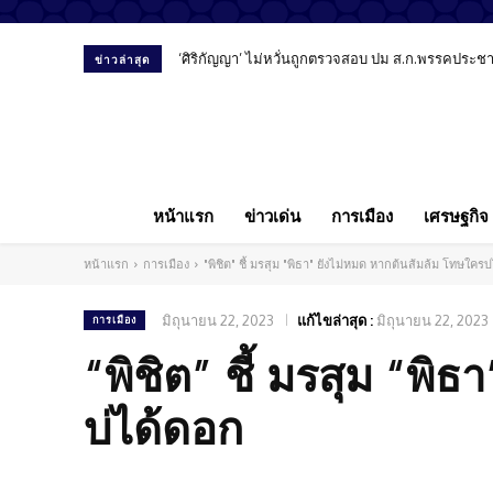
‘ศิริกัญญา’ ไม่หวั่นถูกตรวจสอบ ปม ส.ก.พรรคประชาชน 
สัมภาษณ์พิเศษ “หมอลูกตาล” เปิดมุมมองทันตแพทย์
ข่าวล่าสุด
หน้าแรก
ข่าวเด่น
การเมือง
เศรษฐกิจ
หน้าแรก
การเมือง
"พิชิต" ชี้ มรสุม "พิธา" ยังไม่หมด หากต้นส้มล้ม โทษใครบ
มิถุนายน 22, 2023
แก้ไขล่าสุด :
มิถุนายน 22, 2023
การเมือง
“พิชิต” ชี้ มรสุม “พิ
บ่ได้ดอก