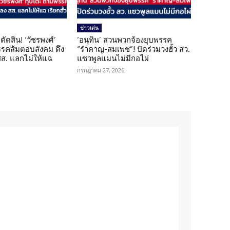
ข่าวเด่น
ตัดสิน! ‘วัชรพงศ์’
‘อนุทิน’ สวนพวกจ้องยุบพรรค
รรคส้มตอบสังคม ดึง
“รำคาญ-สมเพช”! ปัดร่วมวงฮั้ว สว.
 สส. แลกไม่ให้แฉ
แซวพูลแมนไม่มีกอไผ่
กรกฎาคม 27, 2026