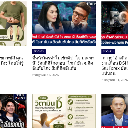
ข่าวเด่น
ข่าวเด่น
ุขภาพดี! คุณ
ชี้หน้าใครทำไมเข้าตัว! ‘โจ มณฑา
‘ภาวุธ’ อ้างติ
Fat โดยไม่รู้
นี’ งัดสถิติโกงสอบ ‘โรม’ ยัน จ.ติด
งานเลื่อน DSI
อันดับโกง ส้มก็ติดอันดับ
เงิน Forex ยัน
แน่นอน
กรกฎาคม 31, 2026
กรกฎาคม 31, 2026