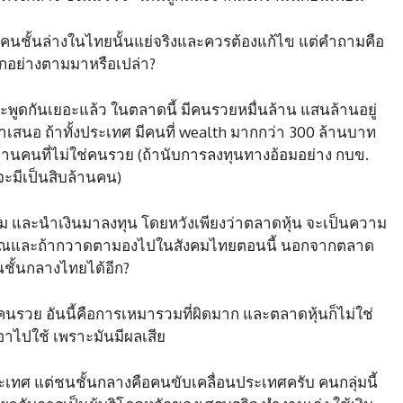
มคนชั้นล่างในไทยนั้นแย่จริงและควรต้องแก้ไข แต่คำถามคือ
อีกอย่างตามมาหรือเปล่า?
าจะพูดกันเยอะแล้ว ในตลาดนี้ มีคนรวยหมื่นล้าน แสนล้านอยู่
กลนำเสนอ ถ้าทั้งประเทศ มีคนที่ wealth มากกว่า 300 ล้านบาท
้านคนที่ไม่ใช่คนรวย (ถ้านับการลงทุนทางอ้อมอย่าง กบข.
จะมีเป็นสิบล้านคน)
อม และนำเงินมาลงทุน โดยหวังเพียงว่าตลาดหุ้น จะเป็นความ
ยณและถ้ากวาดตามองไปในสังคมไทยตอนนี้ นอกจากตลาด
นชั้นกลางไทยได้อีก?
รวย อันนี้คือการเหมารวมที่ผิดมาก และตลาดหุ้นก็ไม่ใช่
อาไปใช้ เพราะมันมีผลเสีย
ศ แต่ชนชั้นกลางคือคนขับเคลื่อนประเทศครับ คนกลุ่มนี้