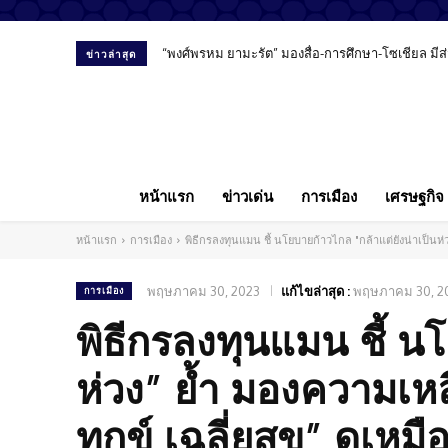
“พงศ์พรหม ยามะรัต” มองสื่อ-การศึกษา-โซเชียล ม
ข่าวล่าสุด
หน้าแรก
ข่าวเด่น
การเมือง
เศรษฐกิจ
หน้าแรก
การเมือง
พิธีกรลงทุนแมน ชี้ นโยบายก้าวไกล "กล้าแต่ยังน่าเป็นห่ว
พฤษภาคม 30, 2023
แก้ไขล่าสุด :
พฤษภาคม 30, 2
การเมือง
พิธีกรลงทุนแมน ชี้ น
ห่วง” ย้ำ มองความเหลื
ทุกข์ เฉลี่ยสุข” ดูเห