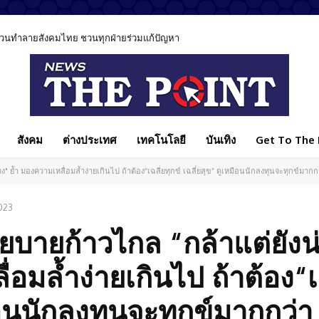
ีส่วนทำลายสังคมไทย ชวนทุกฝ่ายร่วมแก้ปัญหา
สังคม
ต่างประเทศ
เทคโนโลยี
บันเทิง
Get To The P
ง" ย้ำ มองความเหลื่อมล้ำง่ายเกินไป ถ้าต้อง“เฉลี่ยทุกข์ เฉลี่ยสุข” ดูเหมือนนักลงทุนจะทุกข์มากก
023
โยบายก้าวไกล “กล้าแต่ยังน
่อมล้ำง่ายเกินไป ถ้าต้อง“เ
มือนนักลงทุนจะทุกข์มากกว่า