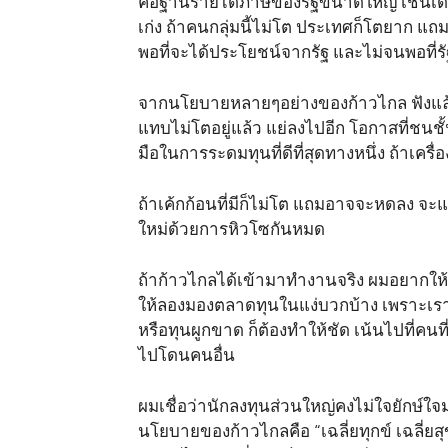
คือฐานรายได้ภาษีของรัฐขนาดใหญ่ เช่นเดีย
เก่ง ถ้าคนกลุ่มนี้ไม่โต ประเทศก็โตยาก แถม
พอที่จะได้ประโยชน์จากรัฐ และไม่จนพอที่ร
จากนโยบายหลายๆอย่างของก้าวไกล ฟังแล้วน
แทบไม่โตอยู่แล้ว แย่ลงไปอีก โอกาสที่ชนช
มือในการระดมทุนที่ดีที่สุดทางหนึ่ง ถ้าเครื่
ถ้าเค้กก้อนที่มีก็ไม่โต แถมอาจจะหดลง จะแ
ใหม่ด้วยการหิวโซกันหมด
ถ้าก้าวไกลได้เข้ามาทำงานจริง ผมอยากให้ล
ให้ลองมองตลาดทุนในแง่บวกบ้าง เพราะเราไม่
หรือทุนผูกขาด ก็ต้องทำให้ชัด เน้นไปที่คนที
ไปโดนคนอื่น
ผมเชื่อว่านักลงทุนส่วนใหญ่คงไม่ใจยักษ์ใจม
นโยบายของก้าวไกลคือ “เฉลี่ยทุกข์ เฉลี่ยสุ