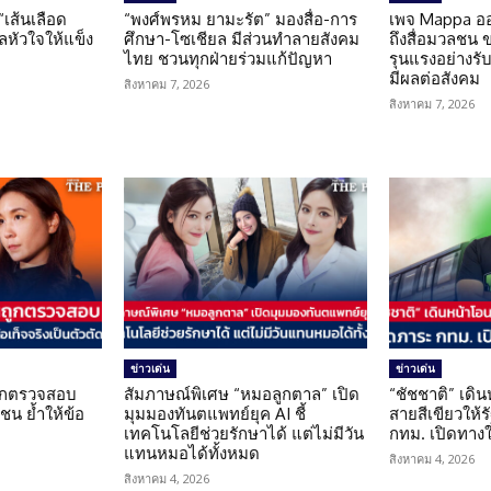
 “เส้นเลือด
“พงศ์พรหม ยามะรัต” มองสื่อ-การ
เพจ Mappa อ
แลหัวใจให้แข็ง
ศึกษา-โซเชียล มีส่วนทำลายสังคม
ถึงสื่อมวลชน 
ไทย ชวนทุกฝ่ายร่วมแก้ปัญหา
รุนแรงอย่างรับผ
มีผลต่อสังคม
สิงหาคม 7, 2026
สิงหาคม 7, 2026
ข่าวเด่น
ข่าวเด่น
นถูกตรวจสอบ
สัมภาษณ์พิเศษ “หมอลูกตาล” เปิด
“ชัชชาติ” เดิ
น ย้ำให้ข้อ
มุมมองทันตแพทย์ยุค AI ชี้
สายสีเขียวให้
น
เทคโนโลยีช่วยรักษาได้ แต่ไม่มีวัน
กทม. เปิดทาง
แทนหมอได้ทั้งหมด
สิงหาคม 4, 2026
สิงหาคม 4, 2026