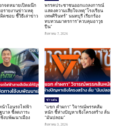
อกจดหมายเปิดผนึก
พรรคประชาชนออกแถลงการณ์
ขอรายงานข่าวเหตุ
แสดงความเสียใจเหตุ”โรงเรียน
ิดชอบ ชี้วิธีเล่าข่าว
เทพศิรินทร์” นนทบุรี เรียกร้อง
ทบทวนมาตรการ”ควบคุมอาวุธ
ปืน”
สิงหาคม 7, 2026
ข่าวเด่น
นหน้าโอนรถไฟฟ้า
“แขก คำผกา” วิจารณ์พรรคส้ม
รัฐบาล ชี้ลดภาระ
หนัก ชี้ห่างปัญหาเชิงโครงสร้าง ลั่น
ใช้งบพัฒนาเมือง
“มันปลอม”
สิงหาคม 3, 2026