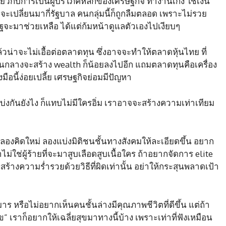
วกับการเป็นผู้บริโภคหลักของเศรษฐกิจ ทำงานเก่ง ใช้เงิน
จะเปลี่ยนมากี่รัฐบาล คนกลุ่มนี้ก็ถูกลืมตลอด เพราะไม่รวย
ัฐจะมาช่วยเหลือ ได้แต่ก้มหน้าดูแลตัวเองไปเงียบๆ
่าจะไม่เอื้อต่อตลาดทุน ซึ่งอาจจะทำให้ตลาดหุ้นไทย ที่
ั้นกลางจะสร้าง wealth ก็น้อยลงไปอีก แถมตลาดทุนคือเครื่อง
องมือนี้ง่อยเปลี้ย เศรษฐกิจย่อมมีปัญหา
บ่งกันยังไง ก็แทบไม่มีใครอิ่ม เราอาจจะสร้างความเท่าเทียม
องคิดใหม่ ลองแบ่งมิติชนชั้นทางสังคมให้ละเอียดขึ้น อยาก
ใช่ผู้ร้ายที่จะมาสูบเลือดสูบเนื้อใคร ถ้าอยากจัดการ elite
่สร้างความร่ำรวยด้วยวิธีที่ผิดเท่านั้น อย่าให้กระสุนพลาดเป้า
าร หรือไม่อยากเห็นคนชั้นล่างมีคุณภาพชีวิตที่ดีขึ้น แต่ถ้า
ข” เราก็อยากให้เฉลี่ยสุขมาทางนี้บ้าง เพราะเท่าที่ฟังเหมือน