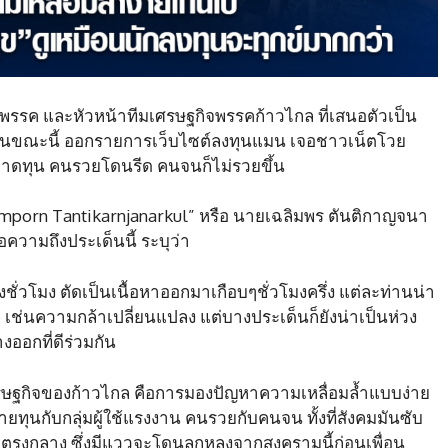
าพรรค และหัวหน้าทีมเศรษฐกิจพรรคก้าวไกล ที่เสนอตัวเป็น
ขึ้นในขณะนี้ ออกรายการเว็บไซต์ลงทุนแมน เจอชาวเน็ตโวย
าดทุน คนรวยโดนรีด คนจนก็ไม่รวยขึ้น
halermporn Tantikarnjanarkul” หรือ นายเฉลิมพร ตันติกาญจนา
้อความถึงประเด็นนี้ ระบุว่า
ชั่วโมง ตัดเป็นเนื้อหาออกมาเกือบๆชั่วโมงครึ่ง แต่ละท่านน่า
ม เช่นความกล้าเปลี่ยนแปลง แต่บางประเด็นก็ยังน่าเป็นห่วง
ออกที่ดีร่วมกัน
ษฐกิจของก้าวไกล คือการมองปัญหาความเหลื่อมล้ำแบบง่าย
ยทุนกับกลุ่มผู้ใช้แรงงาน คนรวยกับคนจน ทั้งที่สังคมมันซับ
ยู่ตรงกลาง ซึ่งมีแววจะโดนลูกหลงจากสงครามนี้ก่อนเพื่อน