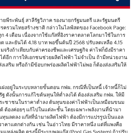
่า นายพีระพันธุ์ สาลีรัฐวิภาค รองนายกรัฐมนตรี และรัฐมนตรี
รรครวมไทยสร้างชาติ กล่าวในไลฟ์สดของ Facebook Page:
ุก 4 เดือน เนื่องจากใช้แก๊สที่อิงราคาตลาดโลกมาใช้ในการ
ลอด และยันได้ 4.18 บาท พอขึ้นต้นปี 2568 ปรับลดเหลือ 4.15
มจริงถ้าเทียบกับค่าครองชีพและเศรษฐกิจ ค่าไฟก็ยังมีราคา
าได้อีก การให้เอกชนช่วยผลิตไฟฟ้า ไม่จำเป็น ถ้ามีหน่วยงาน
เสริม หรือถ้ามีข้อบกพร่องผลิตไฟฟ้าไม่พอ ก็ต้องส่งเสริมให้
นแฝงอยู่ในระบบหลายขั้นตอน กฟผ. กรณีที่เป็นหนี้ เจ้าหนี้ก็ไม่
ัฐ ดังนั้นการแก้ไขต้นทุนให้ต่ำลงได้ ต้องส่งเสริม กฟผ. ให้มี
ให้ประชาชนในราคาต่ำลง ต้นทุนของค่าไฟฟ้าเป็นเหมือนขนม
หาได้ ต้องค่อยๆ แก้ไปในแต่ละชั้น โดยเฉพาะพลังงานที่นำมา
ีต้นทุนลดลง แก๊สที่นำมาผลิตไฟฟ้า ต้องมีการแปรรูปเป็นแอล
ีราคาแตกต่างกัน เช่น ในอ่าวไทย มีราคาหนึ่ง แต่ที่แพงคือ
มแหล่งผลิต ตรงนี้มีระบบพูลแก๊ส (Pool Gas System) ถ้าปรับ