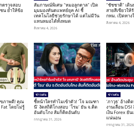
นถูกตรวจสอบ
สัมภาษณ์พิเศษ “หมอลูกตาล” เปิด
“ชัชชาติ” เดิ
น ย้ำให้ข้อ
มุมมองทันตแพทย์ยุค AI ชี้
สายสีเขียวให้
น
เทคโนโลยีช่วยรักษาได้ แต่ไม่มีวัน
กทม. เปิดทาง
แทนหมอได้ทั้งหมด
สิงหาคม 4, 2026
สิงหาคม 4, 2026
ข่าวเด่น
ข่าวเด่น
ุขภาพดี! คุณ
ชี้หน้าใครทำไมเข้าตัว! ‘โจ มณฑา
‘ภาวุธ’ อ้างติ
Fat โดยไม่รู้
นี’ งัดสถิติโกงสอบ ‘โรม’ ยัน จ.ติด
งานเลื่อน DSI
อันดับโกง ส้มก็ติดอันดับ
เงิน Forex ยัน
แน่นอน
กรกฎาคม 31, 2026
กรกฎาคม 31, 2026