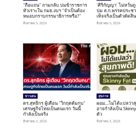
“ถือแถน” ถามกลับ ปมข้าราชการ
‘ศิริกัญญา’ ไม่หวั่
หัวเราะใน กมธ.งบฯ “จำเป็นต้อง
ปม ส.ก.พรรคประชาช
หมอบกราบกรรมาธิการหรือ?”
เท็จจริงเป็นตัวตัดสิ
สิงหาคม 5, 2026
สิงหาคม 5, 2026
ข่าวเด่น
สุขภาพ
ดร.สุทธิกร ผู้เตือน “วิกฤตต้มกบ”
ผอม…ไม่ได้แปลว่าส
เศรษฐกิจไทยเป็นคนแรก วันนี้
อาจกำลังเป็น Skinny 
กำลังเป็นจริง
ตัว
สิงหาคม 3, 2026
สิงหาคม 3, 2026