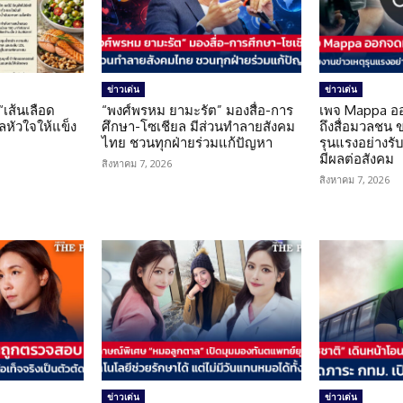
ข่าวเด่น
ข่าวเด่น
 “เส้นเลือด
“พงศ์พรหม ยามะรัต” มองสื่อ-การ
เพจ Mappa อ
แลหัวใจให้แข็ง
ศึกษา-โซเชียล มีส่วนทำลายสังคม
ถึงสื่อมวลชน 
ไทย ชวนทุกฝ่ายร่วมแก้ปัญหา
รุนแรงอย่างรับผ
มีผลต่อสังคม
สิงหาคม 7, 2026
สิงหาคม 7, 2026
ข่าวเด่น
ข่าวเด่น