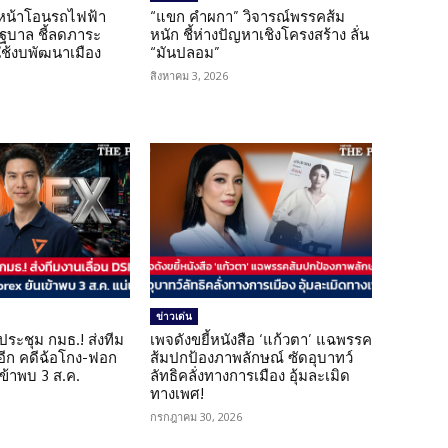
นหน้าโอนรถไฟฟ้า
“แขก คำผกา” วิจารณ์พรรคส้ม
รัฐบาล ชี้ลดภาระ
หนัก ชี้ห่างปัญหาเชิงโครงสร้าง ลั่น
ใช้งบพัฒนาเมือง
“มันปลอม”
สิงหาคม 3, 2026
ข่าวเด่น
ดประชุม กมธ.! ส่งทีม
เพจดังขยี้หนังสือ ‘แก้วตา’ แฉพรรค
 อีก คดีฉ้อโกง-ฟอก
ส้มปกป้องภาพลักษณ์ ซัดอุบาทว์
เข้าพบ 3 ส.ค.
ลัทธิคลั่งทางการเมือง อุ้มละเมิด
ทางเพศ!
กรกฎาคม 30, 2026