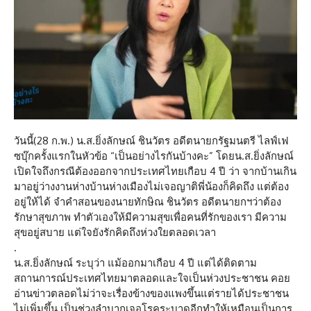
วันนี้(28 ก.พ.) น.ส.ยิ่งลักษณ์ ชินวัตร อดีตนายกรัฐมนตรี ไลฟ์เฟ
ซบุ๊กครั้งแรกในหัวข้อ “เป็นอย่างไรกันบ้างคะ” โดยน.ส.ยิ่งลักษณ์
เปิดใจถึงกรณีต้องออกจากประเทศไทยเกือบ 4 ปี ว่า จากบ้านเกิน
มาอยู่ว่างงานห่างบ้านห่างเมืองไม่เจอญาติพี่น้องก็คิดถึง แต่ต้อง
อยู่ให้ได้ จำคำสอนของนายทักษิณ ชินวัตร อดีตนายกฯว่าต้อง
รักษาสุขภาพ ทำตัวเองให้มีความสุขเพื่อคนที่รักของเรา มีความ
สุขอยู่สบาย แต่ใจยังรักคิดถึงห่วงใยตลอดเวลา
.
น.ส.ยิ่งลักษณ์ ระบุว่า แม้ออกมาเกือบ 4 ปี แต่ได้ติดตาม
สถานการณ์ประเทศไทยมาตลอดและใจเป็นห่วงประชาชน คอย
อ่านข่าวตลอดไม่ว่าจะเรื่องข้างของแพงขึ้นแต่รายได้ประชาชน
ไม่เพิ่มขึ้น เป็นช่วงลำบากเจอโรคระบาดอีกทำให้เหมือนเป็นการ