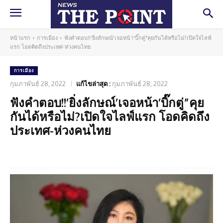
หน้าแรก
การเมือง
ฟังคำตอบ!!'ยิ่งลักษณ์'เจอหน้า'บิ๊กตู่"คุยกันได้หรือไม่?เปิดใจไลฟ์
แรก โอดคิดถึงประเทศ-ห่วงคนไทย
การเมือง
กุมภาพันธ์ 28, 2022
แก้ไขล่าสุด :
กุมภาพันธ์ 28, 2022
ฟังคำตอบ!!’ยิ่งลักษณ์’เจอหน้า’บิ๊กตู่”คุย
กันได้หรือไม่?เปิดใจไลฟ์แรก โอดคิดถึง
ประเทศ-ห่วงคนไทย
Facebook
Twitter
Pinterest
What