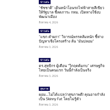
ข่าวเด่น
“ชัชชาติ” เดินหน้าโอนรถไฟฟ้าสายสีเขียว
ให้รัฐบาล ชี้ลดภาระ กทม. เปิดทางใช้งบ
พัฒนาเมือง
สิงหาคม 4, 2026
ข่าวเด่น
“แขก คำผกา” วิจารณ์พรรคส้มหนัก ชี้ห่าง
ปัญหาเชิงโครงสร้าง ลั่น “มันปลอม”
สิงหาคม 3, 2026
ข่าวเด่น
ดร.สุทธิกร ผู้เตือน “วิกฤตต้มกบ” เศรษฐกิจ
ไทยเป็นคนแรก วันนี้กำลังเป็นจริง
สิงหาคม 3, 2026
สุขภาพ
ผอม…ไม่ได้แปลว่าสุขภาพดี! คุณอาจกำลัง
เป็น Skinny Fat โดยไม่รู้ตัว
สิงหาคม 3, 2026