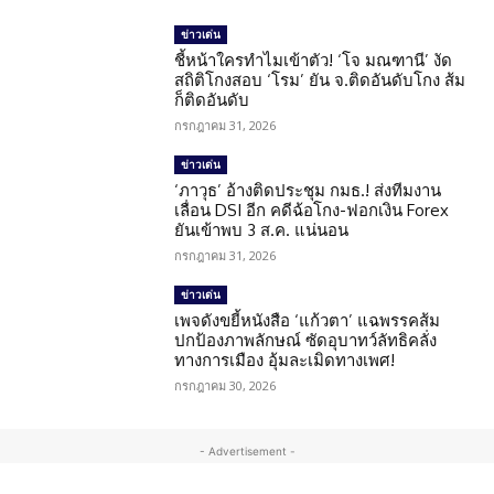
ข่าวเด่น
ชี้หน้าใครทำไมเข้าตัว! ‘โจ มณฑานี’ งัด
สถิติโกงสอบ ‘โรม’ ยัน จ.ติดอันดับโกง ส้ม
ก็ติดอันดับ
กรกฎาคม 31, 2026
ข่าวเด่น
‘ภาวุธ’ อ้างติดประชุม กมธ.! ส่งทีมงาน
เลื่อน DSI อีก คดีฉ้อโกง-ฟอกเงิน Forex
ยันเข้าพบ 3 ส.ค. แน่นอน
กรกฎาคม 31, 2026
ข่าวเด่น
เพจดังขยี้หนังสือ ‘แก้วตา’ แฉพรรคส้ม
ปกป้องภาพลักษณ์ ซัดอุบาทว์ลัทธิคลั่ง
ทางการเมือง อุ้มละเมิดทางเพศ!
กรกฎาคม 30, 2026
- Advertisement -