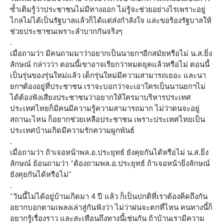
ซ้ำเติมรู้ว่าประชาชนไม่มีทางออก ไม่รู้จะช่วยอย่างไรเพราะอยู่
ไกลไม่ได้เป็นรัฐบาลแล้วก็ได้แต่ส่งกำลังใจ และขอร้องรัฐบาลให้
ช่วยประชาชนเพราะลำบากกันจริงๆ
.
เมื่อถามว่า มีคนถามมาว่าอยากเป็นนายกฯอีกสมัยหรือไม่ น.ส.ยิ่ง
ลักษณ์ กล่าวว่า ตอนนี้เขาอาจเรียกว่าหมดยุคแล้วหรือไม่ ตอนนี้
เป็นรุ่นของรุ่นใหม่แล้ว เด็กรุ่นใหม่มีความสามารถเยอะ และนา
ยกฯต้องอยู่ที่ประชาชน เราจะบอกว่าจะเอาใครเป็นนานยกฯไม่
ได้ต้องฟังเสียงประชาชนว่าอยากให้ใครมาบริหารประเทศ
ประเทศไทยก็มีคนมีความรู้ความสามารถมาก ไม่ว่าตนจะอยู่
สถานะไหน ก็อยากช่วยเหลือประชาชน เพราะประเทศไทยเป็น
ประเทศบ้านเกิดมีความรักความผูกพันธ์
.
เมื่อถามว่า ถ้าเจอหน้าพล.อ.ประยุทธ์ ยังคุยกันได้หรือไม่ น.ส.ยิ่ง
ลักษณ์ ย้อนถามว่า “ต้องถามพล.อ.ประยุทธ์ ถ้าเจอหน้ายิ่งลักษณ์
ยังคุยกันได้หรือไม่”
.
“วันนี้ไม่ได้อยู่บ้านเกิดมา 4 ปี แล้ว ก็เป็นปกติที่เราต้องคิดถึงกัน
อยากบอกตามเพลงเล่าสู่กันฟังว่า ไม่ว่าฝนจะตกที่ไหน คนทางนี้ก็
อยากรู้เรื่องราว และสะเทือนถึงทางนี้เช่นกัน ถ้าบ้านเรามีความ