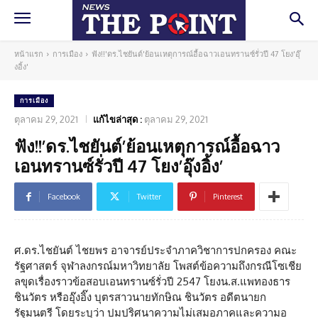
หน้าแรก
การเมือง
ฟัง!!'ดร.ไชยันต์'ย้อนเหตุการณ์อื้อฉาวเอนทรานซ์รั่วปี 47 โยง'อุ๊
งอิ้ง'
การเมือง
ตุลาคม 29, 2021
แก้ไขล่าสุด :
ตุลาคม 29, 2021
ฟัง!!’ดร.ไชยันต์’ย้อนเหตุการณ์อื้อฉาว
เอนทรานซ์รั่วปี 47 โยง’อุ๊งอิ้ง’
Facebook
Twitter
Pinterest
ศ.ดร.ไชยันต์ ไชยพร อาจารย์ประจำภาควิชาการปกครอง คณะ
รัฐศาสตร์ จุฬาลงกรณ์มหาวิทยาลัย โพสต์ข้อความถึงกรณีโซเชีย
ลขุดเรื่องราวข้อสอบเอนทรานซ์รั่วปี 2547 โยงน.ส.แพทองธาร
ชินวัตร หรืออุ๊งอิ๊ง บุตรสาวนายทักษิณ ชินวัตร อดีตนายก
รัฐมนตรี โดยระบุว่า ปมปริศนาความไม่เสมอภาคและความอ