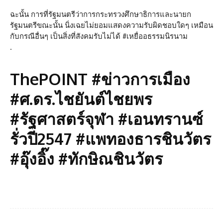
ฉะนั้น การที่รัฐมนตรีว่าการกระทรวงศึกษาธิการและนายก
รัฐมนตรีขณะนั้น นิ่งเฉยไม่ยอมแสดงความรับผิดชอบใดๆ เหมือน
กับกรณีอื่นๆ เป็นสิ่งที่สังคมรับไม่ได้ #เหยื่ออธรรมนิรนาม
.
ThePOINT #ข่าวการเมือง
#ศ.ดร.ไชยันต์ไชยพร
#รัฐศาสตร์จุฬา #เอนทรานซ์
รั่วปี2547 #แพทองธารชินวัตร
#อุ๊งอิ๊ง #ทักษิณชินวัตร