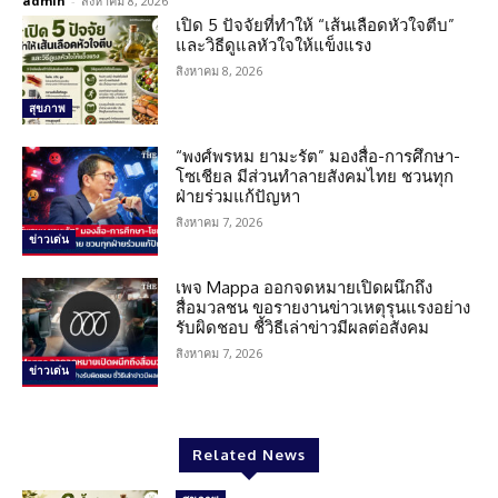
admin
-
สิงหาคม 8, 2026
เปิด 5 ปัจจัยที่ทำให้ “เส้นเลือดหัวใจตีบ”
และวิธีดูแลหัวใจให้แข็งแรง
สิงหาคม 8, 2026
สุขภาพ
“พงศ์พรหม ยามะรัต” มองสื่อ-การศึกษา-
โซเชียล มีส่วนทำลายสังคมไทย ชวนทุก
ฝ่ายร่วมแก้ปัญหา
สิงหาคม 7, 2026
ข่าวเด่น
เพจ Mappa ออกจดหมายเปิดผนึกถึง
สื่อมวลชน ขอรายงานข่าวเหตุรุนแรงอย่าง
รับผิดชอบ ชี้วิธีเล่าข่าวมีผลต่อสังคม
สิงหาคม 7, 2026
ข่าวเด่น
Related News