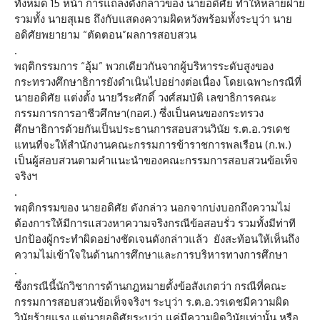
ทั้งหมด 15 หน้า การแถลงดังกล่าวของ นายอดิศัย ทำให้หลายฝ่าย
รวมทั้ง นายสุเมธ ถึงกับแสดงความผิดหวังพร้อมทั้งระบุว่า นาย
อดิศัยพยายาม “ตัดตอน”ผลการสอบสวน
.
พฤติกรรมการ “อุ้ม” พวกเดียวกันจากผู้บริหารระดับสูงของ
กระทรวงศึกษาธิการยังดำเนินไปอย่างต่อเนื่อง โดยเฉพาะกรณีที่
นายอดิศัย แต่งตั้ง นายวีระศักดิ์ วงศ์สมบัติ เลขาธิการคณะ
กรรมการการอาชีวศึกษา(กอศ.) ซึ่งเป็นคนของกระทรวง
ศึกษาธิการด้วยกันเป็นประธานการสอบสวนวินัย ร.ต.อ.วรเดช
แทนที่จะให้สำนักงานคณะกรรมการข้าราชการพลเรือน (ก.พ.)
เป็นผู้สอบสวนตามคำแนะนำของคณะกรรมการสอบสวนข้อเท็จ
จริงฯ
.
พฤติกรรมของ นายอดิศัย ดังกล่าว นอกจากบ่งบอกถึงความไม่
ต้องการให้มีการแสวงหาความจริงกรณีข้อสอบรั่ว รวมทั้งมีท่าที
ปกป้องผู้กระทำผิดอย่างชัดเจนดังกล่าวแล้ว ยังสะท้อนให้เห็นถึง
ความไม่เข้าใจในด้านการศึกษาและการบริหารทางการศึกษา
.
ซึ่งกรณีนี้นักวิชาการด้านกฎหมายตั้งข้อสังเกตว่า กรณีที่คณะ
กรรมการสอบสวนข้อเท็จจริงฯ ระบุว่า ร.ต.อ.วรเดชมีความผิด
วินัยร้ายแรง แต่นายอดิศัยระบุว่า แค่มีความผิดวินัยเท่านั้น หรือ