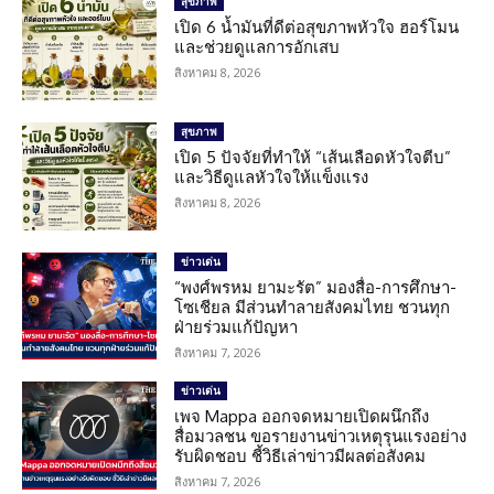
สุขภาพ
เปิด 6 น้ำมันที่ดีต่อสุขภาพหัวใจ ฮอร์โมน
และช่วยดูแลการอักเสบ
สิงหาคม 8, 2026
สุขภาพ
เปิด 5 ปัจจัยที่ทำให้ “เส้นเลือดหัวใจตีบ”
และวิธีดูแลหัวใจให้แข็งแรง
สิงหาคม 8, 2026
ข่าวเด่น
“พงศ์พรหม ยามะรัต” มองสื่อ-การศึกษา-
โซเชียล มีส่วนทำลายสังคมไทย ชวนทุก
ฝ่ายร่วมแก้ปัญหา
สิงหาคม 7, 2026
ข่าวเด่น
เพจ Mappa ออกจดหมายเปิดผนึกถึง
สื่อมวลชน ขอรายงานข่าวเหตุรุนแรงอย่าง
รับผิดชอบ ชี้วิธีเล่าข่าวมีผลต่อสังคม
สิงหาคม 7, 2026