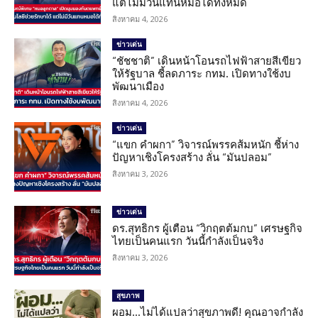
แต่ไม่มีวันแทนหมอได้ทั้งหมด
สิงหาคม 4, 2026
ข่าวเด่น
“ชัชชาติ” เดินหน้าโอนรถไฟฟ้าสายสีเขียว
ให้รัฐบาล ชี้ลดภาระ กทม. เปิดทางใช้งบ
พัฒนาเมือง
สิงหาคม 4, 2026
ข่าวเด่น
“แขก คำผกา” วิจารณ์พรรคส้มหนัก ชี้ห่าง
ปัญหาเชิงโครงสร้าง ลั่น “มันปลอม”
สิงหาคม 3, 2026
ข่าวเด่น
ดร.สุทธิกร ผู้เตือน “วิกฤตต้มกบ” เศรษฐกิจ
ไทยเป็นคนแรก วันนี้กำลังเป็นจริง
สิงหาคม 3, 2026
สุขภาพ
ผอม…ไม่ได้แปลว่าสุขภาพดี! คุณอาจกำลัง