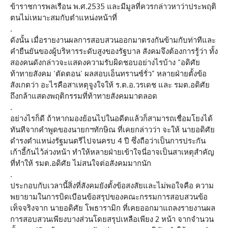
ข้าราชการพลเรือน พ.ศ.2535 และมีมูลที่ควรกล่าวหาว่าประพฤติ
ตนไม่เหมาะสมกับตำแหน่งหน้าที่
.
ดังนั้น เมื่อรายงานผลการสอบสวนออกมาตรงกันข้ามกับท่าทีและ
คำยืนยันของผู้บริหารระดับสูงของรัฐบาล สังคมจึงต้องการรู้ว่า ทั้ง
สองคนดังกล่าวจะแสดงความรับผิดชอบอย่างไรบ้าง “อดิศัย
ท้าทายสังคม ‘ตัดตอน’ ผลสอบเอ็นทรานซ์รั่ว” หลายฝ่ายตั้งข้อ
สังเกตว่า อะไรคือสาเหตุจูงใจให้ ร.ต.อ.วรเดช และ รมต.อดิศัย
ถึงกล้าแสดงพฤติกรรมที่ท้าทายสังคมมาตลอด
.
อย่างไรก็ดี ถ้าหากมองย้อนไปในอดีตแล้วก็สามารถเชื่อมโยงได้
ทันทีจากคำพูดของนายกฯทักษิณ ที่เคยกล่าวว่า จะให้ นายอดิศัย
ดำรงตำแหน่งรัฐมนตรีไปจนครบ 4 ปี ซึ่งถือว่าเป็นการประกัน
เก้าอี้กันไว้ล่วงหน้า ทำให้หลายฝ่ายเข้าใจนี่อาจเป็นสาเหตุสำคัญ
ที่ทำให้ รมต.อดิศัย ไม่สนใจต่อสังคมมากนัก
.
ประกอบกับเวลานี้สิ่งที่สังคมยังตั้งข้อสงสัยและไม่พอใจคือ ความ
พยายามในการบิดเบือนข้อสรุปของคณะกรรมการสอบสวนข้อ
เท็จจริงจาก นายอดิศัย โพธารามิก ที่เคยออกมาแถลงรายงานผล
การสอบสวนเพียงบางส่วนโดยสรุปเหลือเพียง 2 หน้า จากจำนวน