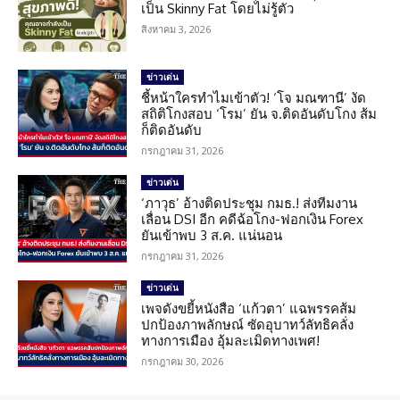
เป็น Skinny Fat โดยไม่รู้ตัว
สิงหาคม 3, 2026
ข่าวเด่น
ชี้หน้าใครทำไมเข้าตัว! ‘โจ มณฑานี’ งัด
สถิติโกงสอบ ‘โรม’ ยัน จ.ติดอันดับโกง ส้ม
ก็ติดอันดับ
กรกฎาคม 31, 2026
ข่าวเด่น
‘ภาวุธ’ อ้างติดประชุม กมธ.! ส่งทีมงาน
เลื่อน DSI อีก คดีฉ้อโกง-ฟอกเงิน Forex
ยันเข้าพบ 3 ส.ค. แน่นอน
กรกฎาคม 31, 2026
ข่าวเด่น
เพจดังขยี้หนังสือ ‘แก้วตา’ แฉพรรคส้ม
ปกป้องภาพลักษณ์ ซัดอุบาทว์ลัทธิคลั่ง
ทางการเมือง อุ้มละเมิดทางเพศ!
กรกฎาคม 30, 2026