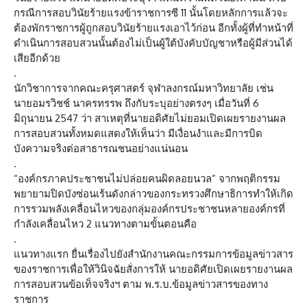
กรณีการสอบวินัยร้ายแรงข้าราชการซี 11 นั้นโดยหลักการแล้วจะ
ต้องพักราชการผู้ถูกสอบวินัยร้ายแรงเอาไว้ก่อน อีกทั้งผู้ที่ทำหน้าที่
ดำเนินการสอบสวนนั้นต้องไม่เป็นผู้ใต้บังคับบัญชาหรือผู้มีส่วนได้
เสียอีกด้วย
.
นักวิชาการจากคณะครุศาสตร์ จุฬาลงกรณ์มหาวิทยาลัย เช่น
นายอมรวิชช์ นาครทรรพ ถึงกับระบุอย่างตรงๆ เมื่อวันที่ 6
มิถุนายน 2547 ว่า สาเหตุที่นายอดิศัยไม่ยอมเปิดเผยรายงานผล
การสอบสวนทั้งหมดแสดงให้เห็นว่า มีเงื่อนงำและมีการบิด
บังความจริงต่อสาธารณชนอย่างแน่นอน
.
“องค์กรภาคประชาชนไม่ปล่อยคนผิดลอยนวล” จากพฤติกรรม
พยายามปิดบังซ่อนเร้นดังกล่าวของกระทรวงศึกษาธิการทำให้เกิด
การรวมพลังเคลื่อนไหวของกลุ่มองค์กรประชาชนหลายองค์กรที่
กำลังเคลื่อนไหว 2 แนวทางตามขั้นตอนคือ
.
แนวทางแรก ยื่นเรื่องไปยังสำนักงานคณะกรรมการข้อมูลข่าวสาร
ของราชการเพื่อให้วินิจฉัยสั่งการให้ นายอดิศัยเปิดเผยรายงานผล
การสอบสวนข้อเท็จจริงฯ ตาม พ.ร.บ.ข้อมูลข่าวสารของทาง
ราชการ