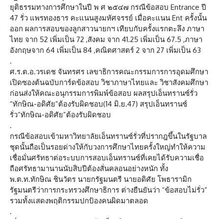
ยุติธรรมทางการศึกษาในปี พ ศ ๒๕๔๗ กรณีข้อสอบ Entrance ปี
47 รั่ว แพรทองธาร คะแนนสูงมหัศจรรย์ เมื่อคะแนน Ent ครั้งนั้น
ออก ผลการสอบของลูกสาวนายกฯ เทียบกับครั้งแรกตะลึง ภาษา
ไทย จาก 52 เพิ่มเป็น 72 ,สังคม จาก 41.25 เพิ่มเป็น 67.5 ,ภาษา
อังกฤษจาก 64 เพิ่มเป็น 84 ,คณิตศาสตร์ 2 จาก 27 เพิ่มเป็น 63
.
ศ.ร.ต.อ.วรเดช จันทรศร เลขาธิการคณะกรรมการการอุดมศึกษา
เปิดซองต้นฉบับการ์ดข้อสอบ วิชาภาษาไทยและ วิชาสังคมศึกษา
ก่อนส่งให้คณะอนุกรรมการพิมพ์ข้อสอบ ผลสรุปเอ็นทรานซ์รั่ว
“ทักษิณ-อดิศัย”ต้องรับผิดชอบ(14 มิ.ย.47) สรุปเอ็นทรานซ์
รั่ว“ทักษิณ-อดิศัย”ต้องรับผิดชอบ
.
กรณีข้อสอบเข้ามหาวิทยาลัยเอ็นทรานซ์รั่วที่ปรากฎขึ้นในรัฐบาล
ชุดนั้นถือเป็นรอยด่างให้กับวงการศึกษาไทยครั้งใหญ่ทำให้ความ
เชื่อมั่นศรัทธาต่อระบบการสอบเอ็นทรานซ์ที่เคยได้รับความเชื่อ
ถือศรัทธามานานนับสิบปีต้องสั่นคลอนอย่างหนัก ทั้ง
พ.ต.ท.ทักษิณ ชินวัตร นายกรัฐมนตรี นายอดิศัย โพธารามิก
รัฐมนตรีว่าการกระทรวงศึกษาธิการ ต่างยืนยันว่า “ข้อสอบไม่รั่ว”
รวมทั้งแสดงพฤติกรรมปกป้องคนผิดมาตลอด
.