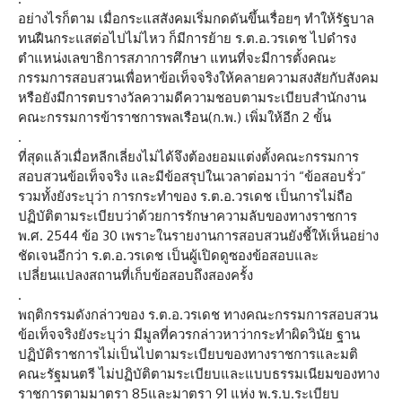
อย่างไรก็ตาม เมื่อกระแสสังคมเริ่มกดดันขึ้นเรื่อยๆ ทำให้รัฐบาล
ทนฝืนกระแสต่อไปไม่ไหว ก็มีการย้าย ร.ต.อ.วรเดช ไปดำรง
ตำแหน่งเลขาธิการสภาการศึกษา แทนที่จะมีการตั้งคณะ
กรรมการสอบสวนเพื่อหาข้อเท็จจริงให้คลายความสงสัยกับสังคม
หรือยังมีการตบรางวัลความดีความชอบตามระเบียบสำนักงาน
คณะกรรมการข้าราชการพลเรือน(ก.พ.) เพิ่มให้อีก 2 ขั้น
.
ที่สุดแล้วเมื่อหลีกเลี่ยงไม่ได้จึงต้องยอมแต่งตั้งคณะกรรมการ
สอบสวนข้อเท็จจริง และมีข้อสรุปในเวลาต่อมาว่า “ข้อสอบรั่ว”
รวมทั้งยังระบุว่า การกระทำของ ร.ต.อ.วรเดช เป็นการไม่ถือ
ปฏิบัติตามระเบียบว่าด้วยการรักษาความลับของทางราชการ
พ.ศ. 2544 ข้อ 30 เพราะในรายงานการสอบสวนยังชี้ให้เห็นอย่าง
ชัดเจนอีกว่า ร.ต.อ.วรเดช เป็นผู้เปิดดูซองข้อสอบและ
เปลี่ยนแปลงสถานที่เก็บข้อสอบถึงสองครั้ง
.
พฤติกรรมดังกล่าวของ ร.ต.อ.วรเดช ทางคณะกรรมการสอบสวน
ข้อเท็จจริงยังระบุว่า มีมูลที่ควรกล่าวหาว่ากระทำผิดวินัย ฐาน
ปฏิบัติราชการไม่เป็นไปตามระเบียบของทางราชการและมติ
คณะรัฐมนตรี ไม่ปฏิบัติตามระเบียบและแบบธรรมเนียมของทาง
ราชการตามมาตรา 85และมาตรา 91 แห่ง พ.ร.บ.ระเบียบ