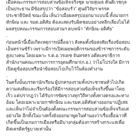
เมื่อคณะกรรมการสอบสวนข้อเท็จจริงชุด นายสุเมธ ตันติเวชกุล
เป็นประธาน มีข้อสรุปว่า “ข้อสอบรั่ว” ศูนย์วิจัยฯ พรรค
ประชาธิปัตย์ ขณะนั้น เห็นว่าเมื่อผลสรุปออกมาแบบนี้ ทั้งนายกฯ
ทักษิณ และ รมต.อดิศัย ต้องแสดงรับผิดชอบอย่างหลีกเลี่ยงไม่ได้
ผลสรุปคณะกรรมการสอบสวนฯ ตบหน้า “ทักษิณ-อดิศัย”
.
ก่อนหน้านี้เมื่อเกิดเหตุการณ์อื้อฉาว สังคมตั้งข้อสงสัยเรื่องข้อสอบ
เอ็นทรานซ์รั่ว เพราะมีการเปิดเผยพฤติกรรมของข้าราชการระดับ
สูงบางคน โดยเฉพาะ ร.ต.อ.วรเดช จันทรศร อดีตเลขาธิการ
สำนักงานคณะกรรมการการอุดมศึกษา(ก.อ.) ว่าไม่โปร่งใส มีการ
เปิดดูข้อสอบหรือนำข้อสอบไปเก็บไว้ในห้องทำงาน
.
ในครั้งนั้นบรรดานักเรียน ผู้ปกครองรวมทั้งประชาชนทั่วไปเกิด
ความสงสัยและเรียกร้องให้มีการสอบสวนข้อเท็จจริงขึ้นมาโดย
เร็ว แต่ปรากฎว่า ได้รับการขัดขวางทุกวิถีทางทั้งทางตรงและทาง
อ้อม โดยเฉพาะนายกฯทักษิณ และรมต.อดิศัยต่างออกมาปฏิเสธ
และเห็นว่าไม่จำเป็นต้องตั้งคณะกรรมการสอบสวนข้อเท็จจริงแต่
อย่างใด อีกทั้งในบางครั้งยังออกมาพูดในทำนองว่าเรื่องอื้อฉาวที่
เกิดขึ้นเป็นเกมการเมืองหรือมีบางกลุ่มต้องการสร้างกระแสเพื่อ
ดิสเครดิตรัฐบาลเท่านั้น
.