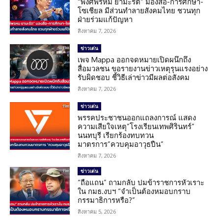
“พงศ์พรหม ยามะรัต” มองสื่อ-การศึกษา-
โซเชียล มีส่วนทำลายสังคมไทย ชวนทุก
ฝ่ายร่วมแก้ปัญหา
สิงหาคม 7, 2026
ข่าวเด่น
เพจ Mappa ออกจดหมายเปิดผนึกถึง
สื่อมวลชน ขอรายงานข่าวเหตุรุนแรงอย่าง
รับผิดชอบ ชี้วิธีเล่าข่าวมีผลต่อสังคม
สิงหาคม 7, 2026
ข่าวเด่น
พรรคประชาชนออกแถลงการณ์ แสดง
ความเสียใจเหตุ”โรงเรียนเทพศิรินทร์”
นนทบุรี เรียกร้องทบทวน
มาตรการ”ควบคุมอาวุธปืน”
สิงหาคม 7, 2026
ข่าวเด่น
“ถือแถน” ถามกลับ ปมข้าราชการหัวเราะ
ใน กมธ.งบฯ “จำเป็นต้องหมอบกราบ
กรรมาธิการหรือ?”
สิงหาคม 5, 2026