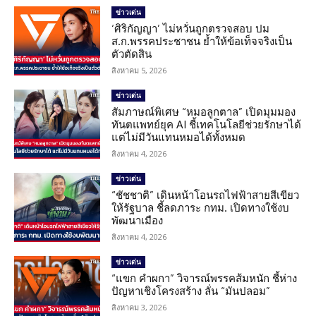
ข่าวเด่น
‘ศิริกัญญา’ ไม่หวั่นถูกตรวจสอบ ปม
ส.ก.พรรคประชาชน ย้ำให้ข้อเท็จจริงเป็น
ตัวตัดสิน
สิงหาคม 5, 2026
ข่าวเด่น
สัมภาษณ์พิเศษ “หมอลูกตาล” เปิดมุมมอง
ทันตแพทย์ยุค AI ชี้เทคโนโลยีช่วยรักษาได้
แต่ไม่มีวันแทนหมอได้ทั้งหมด
สิงหาคม 4, 2026
ข่าวเด่น
“ชัชชาติ” เดินหน้าโอนรถไฟฟ้าสายสีเขียว
ให้รัฐบาล ชี้ลดภาระ กทม. เปิดทางใช้งบ
พัฒนาเมือง
สิงหาคม 4, 2026
ข่าวเด่น
“แขก คำผกา” วิจารณ์พรรคส้มหนัก ชี้ห่าง
ปัญหาเชิงโครงสร้าง ลั่น “มันปลอม”
สิงหาคม 3, 2026