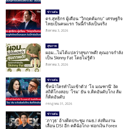
ข่าวเด่น
ดร.สุทธิกร ผู้เตือน “วิกฤตต้มกบ” เศรษฐกิจ
ไทยเป็นคนแรก วันนี้กำลังเป็นจริง
สิงหาคม 3, 2026
สุขภาพ
ผอม…ไม่ได้แปลว่าสุขภาพดี! คุณอาจกำลัง
เป็น Skinny Fat โดยไม่รู้ตัว
สิงหาคม 3, 2026
ข่าวเด่น
ชี้หน้าใครทำไมเข้าตัว! ‘โจ มณฑานี’ งัด
สถิติโกงสอบ ‘โรม’ ยัน จ.ติดอันดับโกง ส้ม
ก็ติดอันดับ
กรกฎาคม 31, 2026
ข่าวเด่น
‘ภาวุธ’ อ้างติดประชุม กมธ.! ส่งทีมงาน
เลื่อน DSI อีก คดีฉ้อโกง-ฟอกเงิน Forex