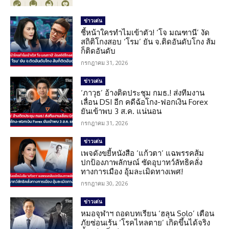
ข่าวเด่น
ชี้หน้าใครทำไมเข้าตัว! ‘โจ มณฑานี’ งัด
สถิติโกงสอบ ‘โรม’ ยัน จ.ติดอันดับโกง ส้ม
ก็ติดอันดับ
กรกฎาคม 31, 2026
ข่าวเด่น
‘ภาวุธ’ อ้างติดประชุม กมธ.! ส่งทีมงาน
เลื่อน DSI อีก คดีฉ้อโกง-ฟอกเงิน Forex
ยันเข้าพบ 3 ส.ค. แน่นอน
กรกฎาคม 31, 2026
ข่าวเด่น
เพจดังขยี้หนังสือ ‘แก้วตา’ แฉพรรคส้ม
ปกป้องภาพลักษณ์ ซัดอุบาทว์ลัทธิคลั่ง
ทางการเมือง อุ้มละเมิดทางเพศ!
กรกฎาคม 30, 2026
ข่าวเด่น
หมอจุฬาฯ ถอดบทเรียน ‘ฮลุน Solo’ เตือน
ภัยซ่อนเร้น ‘โรคไหลตาย’ เกิดขึ้นได้จริง