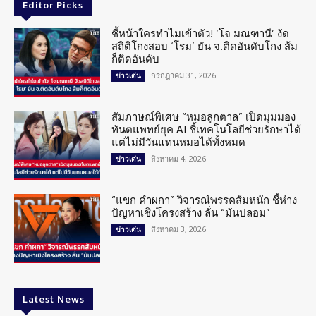
Editor Picks
ชี้หน้าใครทำไมเข้าตัว! ‘โจ มณฑานี’ งัด
สถิติโกงสอบ ‘โรม’ ยัน จ.ติดอันดับโกง ส้ม
ก็ติดอันดับ
กรกฎาคม 31, 2026
ข่าวเด่น
สัมภาษณ์พิเศษ “หมอลูกตาล” เปิดมุมมอง
ทันตแพทย์ยุค AI ชี้เทคโนโลยีช่วยรักษาได้
แต่ไม่มีวันแทนหมอได้ทั้งหมด
สิงหาคม 4, 2026
ข่าวเด่น
“แขก คำผกา” วิจารณ์พรรคส้มหนัก ชี้ห่าง
ปัญหาเชิงโครงสร้าง ลั่น “มันปลอม”
สิงหาคม 3, 2026
ข่าวเด่น
Latest News