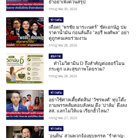
ย้ำอย่าเพิ่งด่วนสรุป
กรกฎาคม 30, 2026
ข่าวเด่น
เดือด! “พรชัย มาระเนตร์” ซัดเอกนัฏ ปม
ราคาน้ำมัน ก่อนลั่นถึง “ลอรี่ พงศ์พล” อย่า
ดูถูกคนเคยร่วมงาน
กรกฎาคม 28, 2026
สุขภาพ
ทำไมวิตามิน D ถึงสำคัญต่อฮอร์โมน
กระดูก และสุขภาพโดยรวม?
กรกฎาคม 28, 2026
ข่าวเด่น
อย่าใช้ศาลเตี้ยตัดสิน! ‘วัชรพงศ์’ ทุบโต๊ะ
ถามพรรคส้มตอบสังคม ดึง ‘ปาล์ม’ ดึงลง
สส. แลกไม่ให้แฉ เรียกฮั้วไหม?
กรกฎาคม 27, 2026
ข่าวเด่น
‘อนุทิน’ สวนพวกจ้องยุบพรรค “รำคาญ-