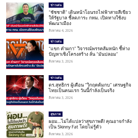
ข่าวเด่น
“ชัชชาติ” เดินหน้าโอนรถไฟฟ้าสายสีเขียว
ให้รัฐบาล ชี้ลดภาระ กทม. เปิดทางใช้งบ
พัฒนาเมือง
สิงหาคม 4, 2026
ข่าวเด่น
“แขก คำผกา” วิจารณ์พรรคส้มหนัก ชี้ห่าง
ปัญหาเชิงโครงสร้าง ลั่น “มันปลอม”
สิงหาคม 3, 2026
ข่าวเด่น
ดร.สุทธิกร ผู้เตือน “วิกฤตต้มกบ” เศรษฐกิจ
ไทยเป็นคนแรก วันนี้กำลังเป็นจริง
สิงหาคม 3, 2026
สุขภาพ
ผอม…ไม่ได้แปลว่าสุขภาพดี! คุณอาจกำลัง
เป็น Skinny Fat โดยไม่รู้ตัว
สิงหาคม 3, 2026