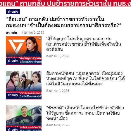
ข่าวเด่น
“ถือแถน” ถามกลับ ปมข้าราชการหัวเราะใน
กมธ.งบฯ “จำเป็นต้องหมอบกราบกรรมาธิการหรือ?”
admin
-
สิงหาคม 5, 2026
‘ศิริกัญญา’ ไม่หวั่นถูกตรวจสอบ ปม
ส.ก.พรรคประชาชน ย้ำให้ข้อเท็จจริงเป็น
ตัวตัดสิน
สิงหาคม 5, 2026
ข่าวเด่น
สัมภาษณ์พิเศษ “หมอลูกตาล” เปิดมุมมอง
ทันตแพทย์ยุค AI ชี้เทคโนโลยีช่วยรักษาได้
แต่ไม่มีวันแทนหมอได้ทั้งหมด
สิงหาคม 4, 2026
ข่าวเด่น
“ชัชชาติ” เดินหน้าโอนรถไฟฟ้าสายสีเขียว
ให้รัฐบาล ชี้ลดภาระ กทม. เปิดทางใช้งบ
พัฒนาเมือง
สิงหาคม 4, 2026
ข่าวเด่น