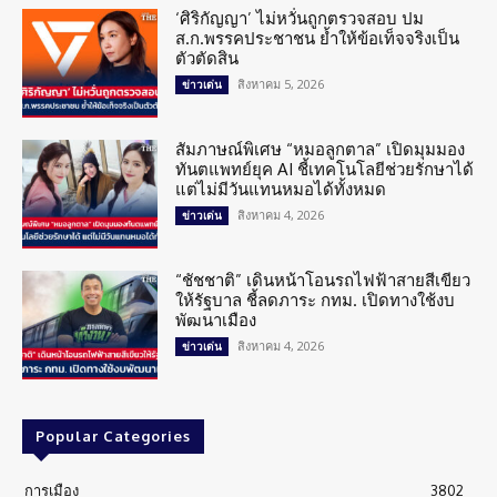
‘ศิริกัญญา’ ไม่หวั่นถูกตรวจสอบ ปม
ส.ก.พรรคประชาชน ย้ำให้ข้อเท็จจริงเป็น
ตัวตัดสิน
สิงหาคม 5, 2026
ข่าวเด่น
สัมภาษณ์พิเศษ “หมอลูกตาล” เปิดมุมมอง
ทันตแพทย์ยุค AI ชี้เทคโนโลยีช่วยรักษาได้
แต่ไม่มีวันแทนหมอได้ทั้งหมด
สิงหาคม 4, 2026
ข่าวเด่น
“ชัชชาติ” เดินหน้าโอนรถไฟฟ้าสายสีเขียว
ให้รัฐบาล ชี้ลดภาระ กทม. เปิดทางใช้งบ
พัฒนาเมือง
สิงหาคม 4, 2026
ข่าวเด่น
Popular Categories
การเมือง
3802