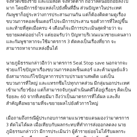
จังหวัดเชียงราย​ และแม่สอด จังหวัดตาก​ ถือว่าลดน้อยถอยลงไป
มาก​ โดยมีการย้ายแหล่งไปยังพื้นที่อื่น ส่วนปัญหาในประเทศ
กัมพูชาก็อยู่ระหว่างการประสานงานกัน แต่ก็ต้องติดตามดูเรื่อง
ขบวนการคอ​ล​เซ็นเตอร์​ไปจะมีการประสาน ขอตัวการที่ใหญ่ขึ้น
และท้ายที่สุดเมื่อครบ 4 เดือนก็จะมีการประเมินสุดท้ายว่า จะ
ขยายผลต่ออย่างไร แต่ยอมรับว่า ปัญหาบริเวณแนวชายแดนลาว
และกัมพูชาหากจะใช้มาตรการ 3 ตัดคงเป็นเรื่องที่ยาก จะ
สามารถหาจากแหล่งอื่นได้
นายภูมิธรรม​กล่าวอีกว่า​ มาตรการ Seal Stop save นอกจากจะ
ช่วยแก้ไขปัญหาเรื่องขบวนการคอ​ล​เซ็นเตอร์​ และค้ามนุษย์​แล้ว
ยังสามารถแก้ไขปัญหาการปราบปรามยาเสพติด​ แต่เป็น
ขบวนการที่ใหญ่ และแทรกซึมไปทุกภาคส่วน มีกลุ่มนอกประเทศ
เข้ามาเกี่ยวข้อง แต่ก็สามารถจับกุมดำเนินคดีได้อยู่เรื่อยๆ คิดเป็น
ร้อยละ 60 จากที่เคยมีมา ถึงว่าเป็นมาตรการที่ได้ผล และสิ่ง
สำคัญคือพยายามที่จะขยายผลไปยังตัวการใหญ่
เมื่อถามถึงกรณีผู้ประกอบการตามแนวชายแดนมองว่ามาตรการ
3 ตัดไม่ได้ผล เมื่อเทียบกับผลกระทบที่ทำการส่งออกลดลง นาย
ภูมิธรรม​กล่าวว่า​ มีการประเมินว่า ผู้ค้ารายย่อยไม่ได้รับผลกระ