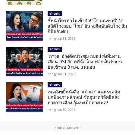
ข่าวเด่น
ชี้หน้าใครทำไมเข้าตัว! ‘โจ มณฑานี’ งัด
สถิติโกงสอบ ‘โรม’ ยัน จ.ติดอันดับโกง ส้ม
ก็ติดอันดับ
กรกฎาคม 31, 2026
ข่าวเด่น
‘ภาวุธ’ อ้างติดประชุม กมธ.! ส่งทีมงาน
เลื่อน DSI อีก คดีฉ้อโกง-ฟอกเงิน Forex
ยันเข้าพบ 3 ส.ค. แน่นอน
กรกฎาคม 31, 2026
ข่าวเด่น
เพจดังขยี้หนังสือ ‘แก้วตา’ แฉพรรคส้ม
ปกป้องภาพลักษณ์ ซัดอุบาทว์ลัทธิคลั่ง
ทางการเมือง อุ้มละเมิดทางเพศ!
กรกฎาคม 30, 2026
- Advertisement -