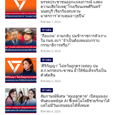
พรรคประชาชนออกแถลงการณ์ แสดง
ความเสียใจเหตุ”โรงเรียนเทพศิรินทร์”
นนทบุรี เรียกร้องทบทวน
มาตรการ”ควบคุมอาวุธปืน”
สิงหาคม 7, 2026
ข่าวเด่น
“ถือแถน” ถามกลับ ปมข้าราชการหัวเราะ
ใน กมธ.งบฯ “จำเป็นต้องหมอบกราบ
กรรมาธิการหรือ?”
สิงหาคม 5, 2026
ข่าวเด่น
‘ศิริกัญญา’ ไม่หวั่นถูกตรวจสอบ ปม
ส.ก.พรรคประชาชน ย้ำให้ข้อเท็จจริงเป็น
ตัวตัดสิน
สิงหาคม 5, 2026
ข่าวเด่น
สัมภาษณ์พิเศษ “หมอลูกตาล” เปิดมุมมอง
ทันตแพทย์ยุค AI ชี้เทคโนโลยีช่วยรักษาได้
แต่ไม่มีวันแทนหมอได้ทั้งหมด
สิงหาคม 4, 2026