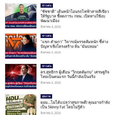
ข่าวเด่น
“ชัชชาติ” เดินหน้าโอนรถไฟฟ้าสายสีเขียว
ให้รัฐบาล ชี้ลดภาระ กทม. เปิดทางใช้งบ
พัฒนาเมือง
สิงหาคม 4, 2026
ข่าวเด่น
“แขก คำผกา” วิจารณ์พรรคส้มหนัก ชี้ห่าง
ปัญหาเชิงโครงสร้าง ลั่น “มันปลอม”
สิงหาคม 3, 2026
ข่าวเด่น
ดร.สุทธิกร ผู้เตือน “วิกฤตต้มกบ” เศรษฐกิจ
ไทยเป็นคนแรก วันนี้กำลังเป็นจริง
สิงหาคม 3, 2026
สุขภาพ
ผอม…ไม่ได้แปลว่าสุขภาพดี! คุณอาจกำลัง
เป็น Skinny Fat โดยไม่รู้ตัว
สิงหาคม 3, 2026