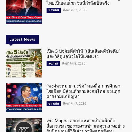
ไทยเป็นคนแรก วันนี้กำลังเป็นจริง
สิงหาคม 3, 2026
ข่าวเด่น
Latest News
เปิด 5 ปัจจัยที่ทำให้ “เส้นเลือดหัวใจตีบ”
และวิธีดูแลหัวใจให้แข็งแรง
สิงหาคม 8, 2026
สุขภาพ
“พงศ์พรหม ยามะรัต” มองสื่อ-การศึกษา-
โซเชียล มีส่วนทำลายสังคมไทย ชวนทุก
ฝ่ายร่วมแก้ปัญหา
สิงหาคม 7, 2026
ข่าวเด่น
เพจ Mappa ออกจดหมายเปิดผนึกถึง
สื่อมวลชน ขอรายงานข่าวเหตุรุนแรงอย่าง
รับผิดชอบ ชี้วิธีเล่าข่าวมีผลต่อสังคม