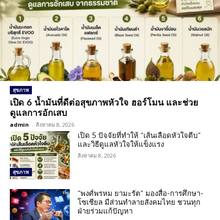
สุขภาพ
เปิด 6 น้ำมันที่ดีต่อสุขภาพหัวใจ ฮอร์โมน และช่วย
ดูแลการอักเสบ
admin
-
สิงหาคม 8, 2026
เปิด 5 ปัจจัยที่ทำให้ “เส้นเลือดหัวใจตีบ”
และวิธีดูแลหัวใจให้แข็งแรง
สิงหาคม 8, 2026
สุขภาพ
“พงศ์พรหม ยามะรัต” มองสื่อ-การศึกษา-
โซเชียล มีส่วนทำลายสังคมไทย ชวนทุก
ฝ่ายร่วมแก้ปัญหา