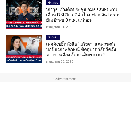
ข่าวเด่น
‘ภาวุธ’ อ้างติดประชุม กมธ.! ส่งทีมงาน
เลื่อน DSI อีก คดีฉ้อโกง-ฟอกเงิน Forex
ยันเข้าพบ 3 ส.ค. แน่นอน
กรกฎาคม 31, 2026
ข่าวเด่น
เพจดังขยี้หนังสือ ‘แก้วตา’ แฉพรรคส้ม
ปกป้องภาพลักษณ์ ซัดอุบาทว์ลัทธิคลั่ง
ทางการเมือง อุ้มละเมิดทางเพศ!
กรกฎาคม 30, 2026
- Advertisement -