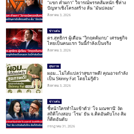
“แขก คำผกา” วิจารณ์พรรคส้มหนัก ชี้ห่าง
ปัญหาเชิงโครงสร้าง ลั่น “มันปลอม”
สิงหาคม 3, 2026
ข่าวเด่น
ดร.สุทธิกร ผู้เตือน “วิกฤตต้มกบ” เศรษฐกิจ
ไทยเป็นคนแรก วันนี้กำลังเป็นจริง
สิงหาคม 3, 2026
สุขภาพ
ผอม…ไม่ได้แปลว่าสุขภาพดี! คุณอาจกำลัง
เป็น Skinny Fat โดยไม่รู้ตัว
สิงหาคม 3, 2026
ข่าวเด่น
ชี้หน้าใครทำไมเข้าตัว! ‘โจ มณฑานี’ งัด
สถิติโกงสอบ ‘โรม’ ยัน จ.ติดอันดับโกง ส้ม
ก็ติดอันดับ
กรกฎาคม 31, 2026