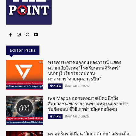
Editor Picks
พรรคประชาชนออกแถลงการณ์ แสดง
ความเสียใจเหตุ”โรงเรียนเทพศิรินทร์”
นนทบุรี เรียกร้องทบทวน
มาตรการ”ควบคุมอาวุธปืน”
สิงหาคม 7, 2026
ข่าวเด่น
เพจ Mappa ออกจดหมายเปิดผนึกถึง
สื่อมวลชน ขอรายงานข่าวเหตุรุนแรงอย่าง
รับผิดชอบ ชี้วิธีเล่าข่าวมีผลต่อสังคม
สิงหาคม 7, 2026
ข่าวเด่น
ดร.สุทธิกร ผู้เตือน “วิกฤตต้มกบ” เศรษฐกิจ