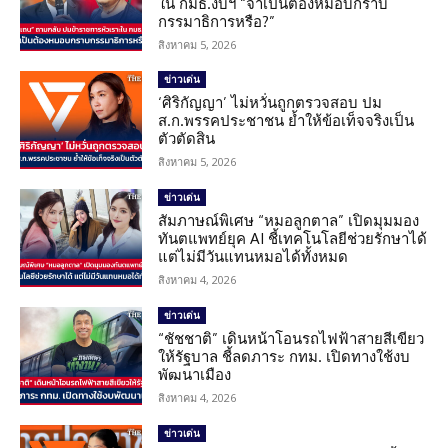
ใน กมธ.งบฯ “จำเป็นต้องหมอบกราบ
กรรมาธิการหรือ?”
สิงหาคม 5, 2026
ข่าวเด่น
‘ศิริกัญญา’ ไม่หวั่นถูกตรวจสอบ ปม
ส.ก.พรรคประชาชน ย้ำให้ข้อเท็จจริงเป็น
ตัวตัดสิน
สิงหาคม 5, 2026
ข่าวเด่น
สัมภาษณ์พิเศษ “หมอลูกตาล” เปิดมุมมอง
ทันตแพทย์ยุค AI ชี้เทคโนโลยีช่วยรักษาได้
แต่ไม่มีวันแทนหมอได้ทั้งหมด
สิงหาคม 4, 2026
ข่าวเด่น
“ชัชชาติ” เดินหน้าโอนรถไฟฟ้าสายสีเขียว
ให้รัฐบาล ชี้ลดภาระ กทม. เปิดทางใช้งบ
พัฒนาเมือง
สิงหาคม 4, 2026
ข่าวเด่น