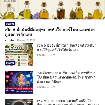
สุขภาพ
เปิด 6 น้ำมันที่ดีต่อสุขภาพหัวใจ ฮอร์โมน และช่วย
ดูแลการอักเสบ
admin
-
สิงหาคม 8, 2026
เปิด 5 ปัจจัยที่ทำให้ “เส้นเลือดหัวใจตีบ”
และวิธีดูแลหัวใจให้แข็งแรง
สิงหาคม 8, 2026
สุขภาพ
“พงศ์พรหม ยามะรัต” มองสื่อ-การศึกษา-
โซเชียล มีส่วนทำลายสังคมไทย ชวนทุก
ฝ่ายร่วมแก้ปัญหา
สิงหาคม 7, 2026
ข่าวเด่น
เพจ Mappa ออกจดหมายเปิดผนึกถึง
สื่อมวลชน ขอรายงานข่าวเหตุรุนแรงอย่าง