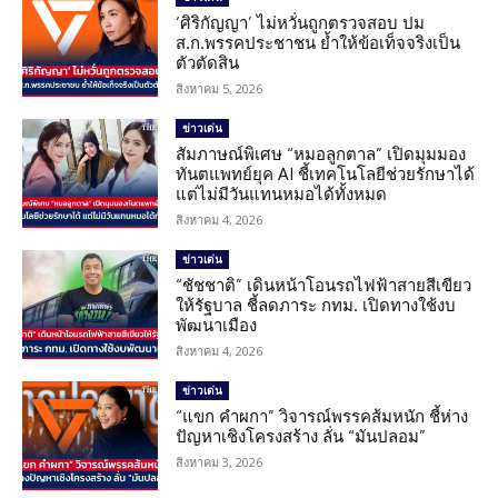
‘ศิริกัญญา’ ไม่หวั่นถูกตรวจสอบ ปม
ส.ก.พรรคประชาชน ย้ำให้ข้อเท็จจริงเป็น
ตัวตัดสิน
สิงหาคม 5, 2026
ข่าวเด่น
สัมภาษณ์พิเศษ “หมอลูกตาล” เปิดมุมมอง
ทันตแพทย์ยุค AI ชี้เทคโนโลยีช่วยรักษาได้
แต่ไม่มีวันแทนหมอได้ทั้งหมด
สิงหาคม 4, 2026
ข่าวเด่น
“ชัชชาติ” เดินหน้าโอนรถไฟฟ้าสายสีเขียว
ให้รัฐบาล ชี้ลดภาระ กทม. เปิดทางใช้งบ
พัฒนาเมือง
สิงหาคม 4, 2026
ข่าวเด่น
“แขก คำผกา” วิจารณ์พรรคส้มหนัก ชี้ห่าง
ปัญหาเชิงโครงสร้าง ลั่น “มันปลอม”
สิงหาคม 3, 2026