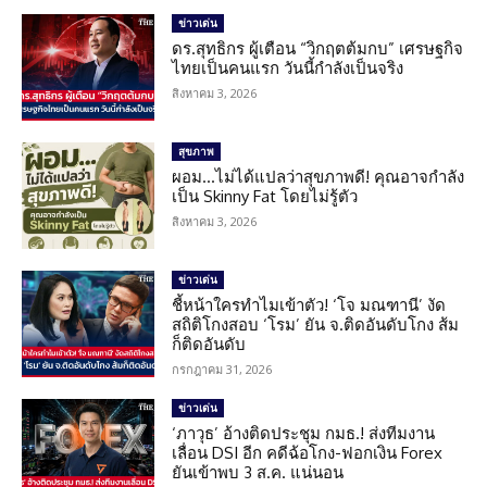
ข่าวเด่น
ดร.สุทธิกร ผู้เตือน “วิกฤตต้มกบ” เศรษฐกิจ
ไทยเป็นคนแรก วันนี้กำลังเป็นจริง
สิงหาคม 3, 2026
สุขภาพ
ผอม…ไม่ได้แปลว่าสุขภาพดี! คุณอาจกำลัง
เป็น Skinny Fat โดยไม่รู้ตัว
สิงหาคม 3, 2026
ข่าวเด่น
ชี้หน้าใครทำไมเข้าตัว! ‘โจ มณฑานี’ งัด
สถิติโกงสอบ ‘โรม’ ยัน จ.ติดอันดับโกง ส้ม
ก็ติดอันดับ
กรกฎาคม 31, 2026
ข่าวเด่น
‘ภาวุธ’ อ้างติดประชุม กมธ.! ส่งทีมงาน
เลื่อน DSI อีก คดีฉ้อโกง-ฟอกเงิน Forex
ยันเข้าพบ 3 ส.ค. แน่นอน