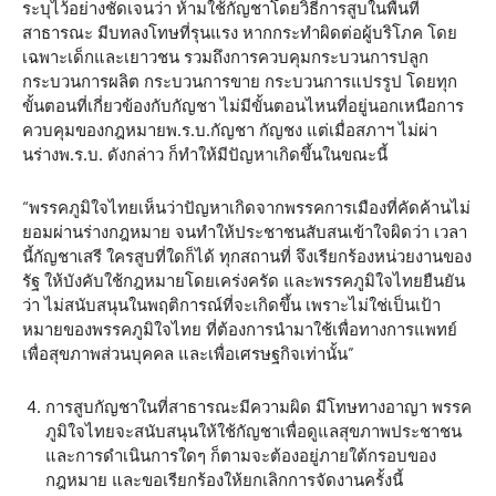
ระบุไว้อย่างชัดเจนว่า ห้ามใช้กัญชาโดยวิธีการสูบในพื้นที่
สาธารณะ มีบทลงโทษที่รุนแรง หากกระทำผิดต่อผู้บริโภค โดย
เฉพาะเด็กและเยาวชน รวมถึงการควบคุมกระบวนการปลูก
กระบวนการผลิต กระบวนการขาย กระบวนการแปรรูป โดยทุก
ขั้นตอนที่เกี่ยวข้องกับกัญชา ไม่มีขั้นตอนไหนที่อยู่นอกเหนือการ
ควบคุมของกฎหมายพ.ร.บ.กัญชา กัญชง แต่เมื่อสภาฯ ไม่ผ่า
นร่างพ.ร.บ. ดังกล่าว ก็ทำให้มีปัญหาเกิดขึ้นในขณะนี้
“พรรคภูมิใจไทยเห็นว่าปัญหาเกิดจากพรรคการเมืองที่คัดค้านไม่
ยอมผ่านร่างกฎหมาย จนทำให้ประชาชนสับสนเข้าใจผิดว่า เวลา
นี้กัญชาเสรี ใครสูบที่ใดก็ได้ ทุกสถานที่ จึงเรียกร้องหน่วยงานของ
รัฐ ให้บังคับใช้กฎหมายโดยเคร่งครัด และพรรคภูมิใจไทยยืนยัน
ว่า ไม่สนับสนุนในพฤติการณ์ที่จะเกิดขึ้น เพราะไม่ใช่เป็นเป้า
หมายของพรรคภูมิใจไทย ที่ต้องการนำมาใช้เพื่อทางการแพทย์
เพื่อสุขภาพส่วนบุคคล และเพื่อเศรษฐกิจเท่านั้น”
การสูบกัญชาในที่สาธารณะมีความผิด มีโทษทางอาญา พรรค
ภูมิใจไทยจะสนับสนุนให้ใช้กัญชาเพื่อดูแลสุขภาพประชาชน
และการดำเนินการใดๆ ก็ตามจะต้องอยู่ภายใต้กรอบของ
กฎหมาย และขอเรียกร้องให้ยกเลิกการจัดงานครั้งนี้