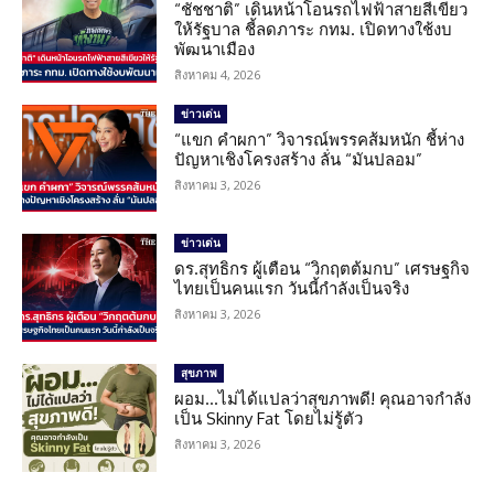
“ชัชชาติ” เดินหน้าโอนรถไฟฟ้าสายสีเขียว
ให้รัฐบาล ชี้ลดภาระ กทม. เปิดทางใช้งบ
พัฒนาเมือง
สิงหาคม 4, 2026
ข่าวเด่น
“แขก คำผกา” วิจารณ์พรรคส้มหนัก ชี้ห่าง
ปัญหาเชิงโครงสร้าง ลั่น “มันปลอม”
สิงหาคม 3, 2026
ข่าวเด่น
ดร.สุทธิกร ผู้เตือน “วิกฤตต้มกบ” เศรษฐกิจ
ไทยเป็นคนแรก วันนี้กำลังเป็นจริง
สิงหาคม 3, 2026
สุขภาพ
ผอม…ไม่ได้แปลว่าสุขภาพดี! คุณอาจกำลัง
เป็น Skinny Fat โดยไม่รู้ตัว
สิงหาคม 3, 2026