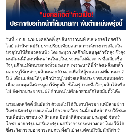
วันที่ 3 ก.ย. นายมงคลกิตติ์ สุขสินธารานนท์ ส.ส.พรรคไทยศรีวิ
ไลย์ เล่านิทานปรัมปราเปรียบเทียบสถานการณ์ทางการเมืองใน
ปัจจุบันให้สื่อมวลชนฟัง โดยระบุว่า กลศึกยืมธนูลุงกำจัดลุง ซึ่งลุง
คนดีคนนี้คือคนที่คนส่วนใหญ่ในประเทศไม่ต้องการ ซื้อเสียงซื้อ
ใจขุนศึกแม่ทัพนายกองทั่วประเทศ เพราะนาทีนี้กำลังเพลี้ยงพล้ำ
มอบธนูให้เหล่าขุนศึกคนละ 10 ดอกเพื่อให้สู้รบต่อ แต่ที่ผ่านมา 2
ปี 3 เดือนปล่อยให้ขุนศึกนำธนูไปช่วยเหลือประชาชนจนหมดตัว
เมื่อลุงจนมุมจึงนำธนูมาให้ขุนศึก ซึ่งไม่รู้ว่าจะซื้อใจขุนศึกได้หรือ
ไม่ จึงฝากประชาชน 67 ล้านคนไปศึกษาสามก๊กในสมัยตั๋งโต๊ะ
.
นายมงคลกิตติ์ ยืนยันว่า ตัวเองไม่ได้รับงานใครมา แต่มีสายข่าว
ในทำเนียบรัฐบาลและไม่ได้อวยยศใคร วันนี้ตนมีหน้าที่รบให้ชนะ
รบเพื่อประชาชน 67 ล้านคน มีหน้าที่ล้มพลเอกประยุทธ์ จันทร์
โอชา นายกรัฐมนตรีและรัฐมนตรีว่าการกระทรวงกลาโหม ให้ได้
ซึ่งระวังการรบอาจกระทบกระทั่งกันบ้าง แต่ตนมีวัสัยนักกีฬา รู้