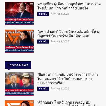
ดร.สุทธิกร ผู้เตือน “วิกฤตต้มกบ” เศรษฐกิจ
ไทยเป็นคนแรก วันนี้กำลังเป็นจริง
สิงหาคม 3, 2026
ข่าวเด่น
“แขก คำผกา” วิจารณ์พรรคส้มหนัก ชี้ห่าง
ปัญหาเชิงโครงสร้าง ลั่น “มันปลอม”
สิงหาคม 3, 2026
ข่าวเด่น
Latest News
“ถือแถน” ถามกลับ ปมข้าราชการหัวเราะ
ใน กมธ.งบฯ “จำเป็นต้องหมอบกราบ
กรรมาธิการหรือ?”
สิงหาคม 5, 2026
ข่าวเด่น
‘ศิริกัญญา’ ไม่หวั่นถูกตรวจสอบ ปม