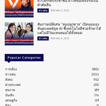
ส.ก.พรรคประชาชน ย้ำให้ข้อเท็จจริงเป็น
ตัวตัดสิน
สิงหาคม 5, 2026
ข่าวเด่น
สัมภาษณ์พิเศษ “หมอลูกตาล” เปิดมุมมอง
ทันตแพทย์ยุค AI ชี้เทคโนโลยีช่วยรักษาได้
แต่ไม่มีวันแทนหมอได้ทั้งหมด
สิงหาคม 4, 2026
ข่าวเด่น
Popular Categories
การเมือง
3802
ข่าวเด่น
2055
สังคม
1152
ต่างประเทศ
200
สุขภาพ
189
บันเทิง
176
เศรษฐกิจ
139
กีฬา
31