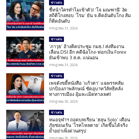
ข่าวเด่น
ชี้หน้าใครทำไมเข้าตัว! ‘โจ มณฑานี’ งัด
สถิติโกงสอบ ‘โรม’ ยัน จ.ติดอันดับโกง ส้ม
ก็ติดอันดับ
กรกฎาคม 31, 2026
ข่าวเด่น
‘ภาวุธ’ อ้างติดประชุม กมธ.! ส่งทีมงาน
เลื่อน DSI อีก คดีฉ้อโกง-ฟอกเงิน Forex
ยันเข้าพบ 3 ส.ค. แน่นอน
กรกฎาคม 31, 2026
ข่าวเด่น
เพจดังขยี้หนังสือ ‘แก้วตา’ แฉพรรคส้ม
ปกป้องภาพลักษณ์ ซัดอุบาทว์ลัทธิคลั่ง
ทางการเมือง อุ้มละเมิดทางเพศ!
กรกฎาคม 30, 2026
ข่าวเด่น
หมอจุฬาฯ ถอดบทเรียน ‘ฮลุน Solo’ เตือน
ภัยซ่อนเร้น ‘โรคไหลตาย’ เกิดขึ้นได้จริง
ย้ำอย่าเพิ่งด่วนสรุป
กรกฎาคม 30, 2026