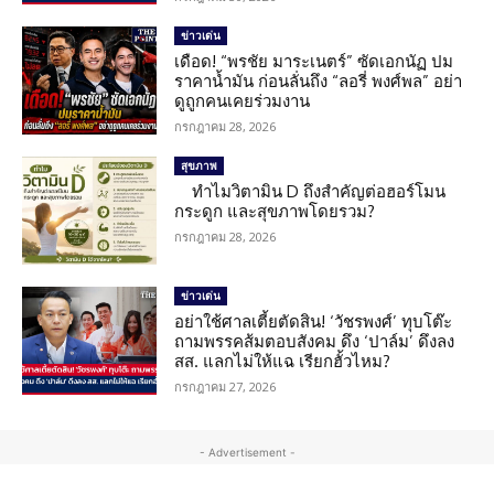
ข่าวเด่น
เดือด! “พรชัย มาระเนตร์” ซัดเอกนัฏ ปม
ราคาน้ำมัน ก่อนลั่นถึง “ลอรี่ พงศ์พล” อย่า
ดูถูกคนเคยร่วมงาน
กรกฎาคม 28, 2026
สุขภาพ
ทำไมวิตามิน D ถึงสำคัญต่อฮอร์โมน
กระดูก และสุขภาพโดยรวม?
กรกฎาคม 28, 2026
ข่าวเด่น
อย่าใช้ศาลเตี้ยตัดสิน! ‘วัชรพงศ์’ ทุบโต๊ะ
ถามพรรคส้มตอบสังคม ดึง ‘ปาล์ม’ ดึงลง
สส. แลกไม่ให้แฉ เรียกฮั้วไหม?
กรกฎาคม 27, 2026
- Advertisement -