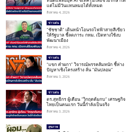
ทันตแพทย์ยุค AI ชี้เทคโนโลยีช่วยรักษาได้
แต่ไม่มีวันแทนหมอได้ทั้งหมด
สิงหาคม 4, 2026
ข่าวเด่น
“ชัชชาติ” เดินหน้าโอนรถไฟฟ้าสายสีเขียว
ให้รัฐบาล ชี้ลดภาระ กทม. เปิดทางใช้งบ
พัฒนาเมือง
สิงหาคม 4, 2026
ข่าวเด่น
“แขก คำผกา” วิจารณ์พรรคส้มหนัก ชี้ห่าง
ปัญหาเชิงโครงสร้าง ลั่น “มันปลอม”
สิงหาคม 3, 2026
ข่าวเด่น
ดร.สุทธิกร ผู้เตือน “วิกฤตต้มกบ” เศรษฐกิจ
ไทยเป็นคนแรก วันนี้กำลังเป็นจริง
สิงหาคม 3, 2026
สุขภาพ