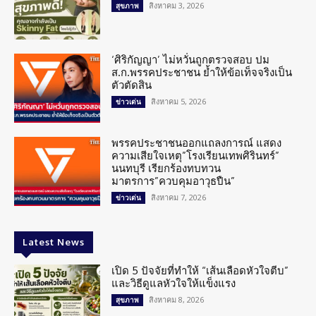
สิงหาคม 3, 2026
สุขภาพ
‘ศิริกัญญา’ ไม่หวั่นถูกตรวจสอบ ปม
ส.ก.พรรคประชาชน ย้ำให้ข้อเท็จจริงเป็น
ตัวตัดสิน
สิงหาคม 5, 2026
ข่าวเด่น
พรรคประชาชนออกแถลงการณ์ แสดง
ความเสียใจเหตุ”โรงเรียนเทพศิรินทร์”
นนทบุรี เรียกร้องทบทวน
มาตรการ”ควบคุมอาวุธปืน”
สิงหาคม 7, 2026
ข่าวเด่น
Latest News
เปิด 5 ปัจจัยที่ทำให้ “เส้นเลือดหัวใจตีบ”
และวิธีดูแลหัวใจให้แข็งแรง
สิงหาคม 8, 2026
สุขภาพ