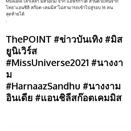
Mswane (ลาเลลา มิสวอเน) จาก แอฟริกาใต้ ส่วนตัวแทนจาก
ไทย“แอนชิลี สก๊อต-เคมมิส”ไม่สามารถเข้าไปสู่รอบ 16 คน
สุดท้ายได้
.
ThePOINT #ข่าวบันเทิง #มิส
ยูนิเวิร์ส
#MissUniverse2021 #นางงา
ม
#HarnaazSandhu #นางงาม
อินเดีย #แอนชิลีสก๊อตเคมมิส