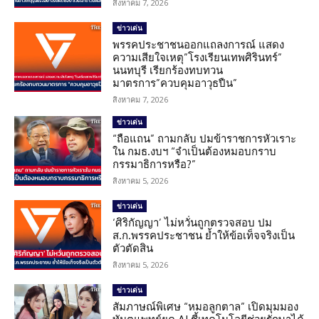
สิงหาคม 7, 2026
ข่าวเด่น
พรรคประชาชนออกแถลงการณ์ แสดง
ความเสียใจเหตุ”โรงเรียนเทพศิรินทร์”
นนทบุรี เรียกร้องทบทวน
มาตรการ”ควบคุมอาวุธปืน”
สิงหาคม 7, 2026
ข่าวเด่น
“ถือแถน” ถามกลับ ปมข้าราชการหัวเราะ
ใน กมธ.งบฯ “จำเป็นต้องหมอบกราบ
กรรมาธิการหรือ?”
สิงหาคม 5, 2026
ข่าวเด่น
‘ศิริกัญญา’ ไม่หวั่นถูกตรวจสอบ ปม
ส.ก.พรรคประชาชน ย้ำให้ข้อเท็จจริงเป็น
ตัวตัดสิน
สิงหาคม 5, 2026
ข่าวเด่น
สัมภาษณ์พิเศษ “หมอลูกตาล” เปิดมุมมอง