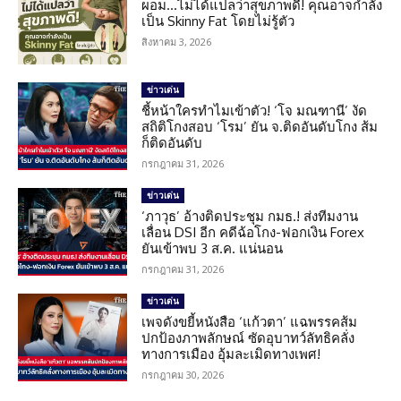
ผอม…ไม่ได้แปลว่าสุขภาพดี! คุณอาจกำลัง
เป็น Skinny Fat โดยไม่รู้ตัว
สิงหาคม 3, 2026
ข่าวเด่น
ชี้หน้าใครทำไมเข้าตัว! ‘โจ มณฑานี’ งัด
สถิติโกงสอบ ‘โรม’ ยัน จ.ติดอันดับโกง ส้ม
ก็ติดอันดับ
กรกฎาคม 31, 2026
ข่าวเด่น
‘ภาวุธ’ อ้างติดประชุม กมธ.! ส่งทีมงาน
เลื่อน DSI อีก คดีฉ้อโกง-ฟอกเงิน Forex
ยันเข้าพบ 3 ส.ค. แน่นอน
กรกฎาคม 31, 2026
ข่าวเด่น
เพจดังขยี้หนังสือ ‘แก้วตา’ แฉพรรคส้ม
ปกป้องภาพลักษณ์ ซัดอุบาทว์ลัทธิคลั่ง
ทางการเมือง อุ้มละเมิดทางเพศ!
กรกฎาคม 30, 2026