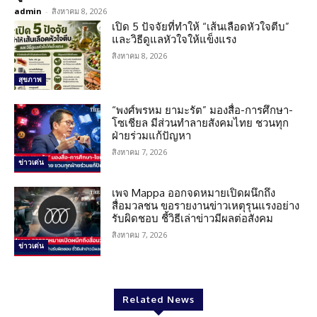
admin
-
สิงหาคม 8, 2026
เปิด 5 ปัจจัยที่ทำให้ “เส้นเลือดหัวใจตีบ”
และวิธีดูแลหัวใจให้แข็งแรง
สิงหาคม 8, 2026
สุขภาพ
“พงศ์พรหม ยามะรัต” มองสื่อ-การศึกษา-
โซเชียล มีส่วนทำลายสังคมไทย ชวนทุก
ฝ่ายร่วมแก้ปัญหา
สิงหาคม 7, 2026
ข่าวเด่น
เพจ Mappa ออกจดหมายเปิดผนึกถึง
สื่อมวลชน ขอรายงานข่าวเหตุรุนแรงอย่าง
รับผิดชอบ ชี้วิธีเล่าข่าวมีผลต่อสังคม
สิงหาคม 7, 2026
ข่าวเด่น
Related News