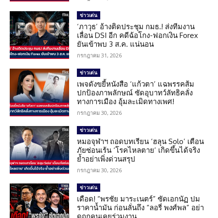
ข่าวเด่น
‘ภาวุธ’ อ้างติดประชุม กมธ.! ส่งทีมงาน
เลื่อน DSI อีก คดีฉ้อโกง-ฟอกเงิน Forex
ยันเข้าพบ 3 ส.ค. แน่นอน
กรกฎาคม 31, 2026
ข่าวเด่น
เพจดังขยี้หนังสือ ‘แก้วตา’ แฉพรรคส้ม
ปกป้องภาพลักษณ์ ซัดอุบาทว์ลัทธิคลั่ง
ทางการเมือง อุ้มละเมิดทางเพศ!
กรกฎาคม 30, 2026
ข่าวเด่น
หมอจุฬาฯ ถอดบทเรียน ‘ฮลุน Solo’ เตือน
ภัยซ่อนเร้น ‘โรคไหลตาย’ เกิดขึ้นได้จริง
ย้ำอย่าเพิ่งด่วนสรุป
กรกฎาคม 30, 2026
ข่าวเด่น
เดือด! “พรชัย มาระเนตร์” ซัดเอกนัฏ ปม
ราคาน้ำมัน ก่อนลั่นถึง “ลอรี่ พงศ์พล” อย่า
ดูถูกคนเคยร่วมงาน