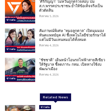
‘ศิริกัญญา’ ไม่หวั่นถูกตรวจสอบ ปม
ส.ก.พรรคประชาชน ย้ำให้ข้อเท็จจริงเป็น
ตัวตัดสิน
สิงหาคม 5, 2026
ข่าวเด่น
สัมภาษณ์พิเศษ “หมอลูกตาล” เปิดมุมมอง
ทันตแพทย์ยุค AI ชี้เทคโนโลยีช่วยรักษาได้
แต่ไม่มีวันแทนหมอได้ทั้งหมด
สิงหาคม 4, 2026
ข่าวเด่น
“ชัชชาติ” เดินหน้าโอนรถไฟฟ้าสายสีเขียว
ให้รัฐบาล ชี้ลดภาระ กทม. เปิดทางใช้งบ
พัฒนาเมือง
สิงหาคม 4, 2026
ข่าวเด่น
Related News
ข่าวเด่น