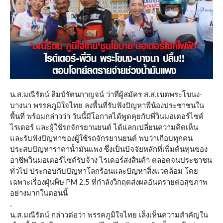
น.ส.มณีรัตน์ ลิมป์รัตนกาญจน์ ว่าที่ผู้สมัคร ส.ส.เขตพระโขนง-
บางนา พรรคภูมิใจไทย ลงพื้นที่รับฟังปัญหาพี่น้องประชาชนใน
พื้นที่ พร้อมกล่าวว่า วันนี้มีโอกาสได้พูดคุยกับพี่วินมอเตอร์ไซค์
ไรเดอร์ และผู้ใช้รถจักรยานยนต์ ได้แลกเปลี่ยนความคิดเห็น
และรับฟังปัญหาของผู้ใช้รถจักรยานยนต์ พบว่าเกือบทุกคน
ประสบปัญหาราคาน้ำมันแพง ซึ่งเป็นปัจจัยหลักที่เพิ่มต้นทุนของ
อาชีพวินมอเตอร์ไซค์รับจ้าง ไรเดอร์ส่งสินค้า ตลอดจนประชาชน
ทั่วไป ประกอบกับปัญหาโลกร้อนและปัญหาสิ่งแวดล้อม โดย
เฉพาะเรื่องฝุ่นพิษ PM 2.5 ที่กำลังวิกฤตส่งผลอันตรายต่อสุขภาพ
อย่างมากในตอนนี้
.
น.ส.มณีรัตน์ กล่าวต่อว่า พรรคภูมิใจไทย เล็งเห็นความสำคัญใน