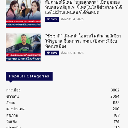
สัมภาษณ์พิเศษ “หมอลูกตาล” เปิดมุมมอง
ทันตแพทย์ยุค AI ชี้เทคโนโลยีช่วยรักษาได้
แต่ไม่มีวันแทนหมอได้ทั้งหมด
สิงหาคม 4, 2026
ข่าวเด่น
“ชัชชาติ” เดินหน้าโอนรถไฟฟ้าสายสีเขียว
ให้รัฐบาล ชี้ลดภาระ กทม. เปิดทางใช้งบ
พัฒนาเมือง
สิงหาคม 4, 2026
ข่าวเด่น
Popular Categories
การเมือง
3802
ข่าวเด่น
2054
สังคม
1152
ต่างประเทศ
200
สุขภาพ
189
บันเทิง
176
เศรษฐกิจ
139