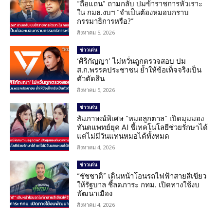
“ถือแถน” ถามกลับ ปมข้าราชการหัวเราะ
ใน กมธ.งบฯ “จำเป็นต้องหมอบกราบ
กรรมาธิการหรือ?”
สิงหาคม 5, 2026
ข่าวเด่น
‘ศิริกัญญา’ ไม่หวั่นถูกตรวจสอบ ปม
ส.ก.พรรคประชาชน ย้ำให้ข้อเท็จจริงเป็น
ตัวตัดสิน
สิงหาคม 5, 2026
ข่าวเด่น
สัมภาษณ์พิเศษ “หมอลูกตาล” เปิดมุมมอง
ทันตแพทย์ยุค AI ชี้เทคโนโลยีช่วยรักษาได้
แต่ไม่มีวันแทนหมอได้ทั้งหมด
สิงหาคม 4, 2026
ข่าวเด่น
“ชัชชาติ” เดินหน้าโอนรถไฟฟ้าสายสีเขียว
ให้รัฐบาล ชี้ลดภาระ กทม. เปิดทางใช้งบ
พัฒนาเมือง
สิงหาคม 4, 2026