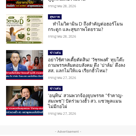
กรกฎาคม 28, 2026
สุขภาพ
ทำไมวิตามิน D ถึงสำคัญต่อฮอร์โมน
กระดูก และสุขภาพโดยรวม?
กรกฎาคม 28, 2026
ข่าวเด่น
อย่าใช้ศาลเตี้ยตัดสิน! ‘วัชรพงศ์’ ทุบโต๊ะ
ถามพรรคส้มตอบสังคม ดึง ‘ปาล์ม’ ดึงลง
สส. แลกไม่ให้แฉ เรียกฮั้วไหม?
กรกฎาคม 27, 2026
ข่าวเด่น
‘อนุทิน’ สวนพวกจ้องยุบพรรค “รำคาญ-
สมเพช”! ปัดร่วมวงฮั้ว สว. แซวพูลแมน
ไม่มีกอไผ่
กรกฎาคม 27, 2026
- Advertisement -