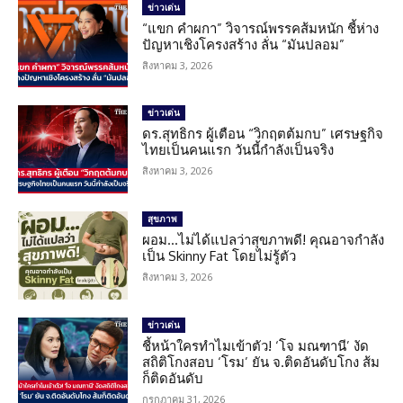
ข่าวเด่น
“แขก คำผกา” วิจารณ์พรรคส้มหนัก ชี้ห่าง
ปัญหาเชิงโครงสร้าง ลั่น “มันปลอม”
สิงหาคม 3, 2026
ข่าวเด่น
ดร.สุทธิกร ผู้เตือน “วิกฤตต้มกบ” เศรษฐกิจ
ไทยเป็นคนแรก วันนี้กำลังเป็นจริง
สิงหาคม 3, 2026
สุขภาพ
ผอม…ไม่ได้แปลว่าสุขภาพดี! คุณอาจกำลัง
เป็น Skinny Fat โดยไม่รู้ตัว
สิงหาคม 3, 2026
ข่าวเด่น
ชี้หน้าใครทำไมเข้าตัว! ‘โจ มณฑานี’ งัด
สถิติโกงสอบ ‘โรม’ ยัน จ.ติดอันดับโกง ส้ม
ก็ติดอันดับ
กรกฎาคม 31, 2026