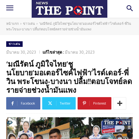
หน้าแรก
ข่าวเด่น
'มณีรัตน์ ภูมิใจไทย'ชูนโยบาย'มอเตอร์ไซค์ไฟฟ้า'ไรด์เดอร์-พี่วิน
พระโขนง-บางนา ปลื้ม!!ตอบโจทย์ลดรายจ่ายช่วงน้ำมันแพง
ข่าวเด่น
มีนาคม 30, 2023
แก้ไขล่าสุด :
มีนาคม 30, 2023
‘มณีรัตน์ ภูมิใจไทย’ชู
นโยบาย’มอเตอร์ไซค์ไฟฟ้า’ไรด์เดอร์-พี่
วิน พระโขนง-บางนา ปลื้ม!!ตอบโจทย์ลด
รายจ่ายช่วงน้ำมันแพง
Facebook
Twitter
Pinterest