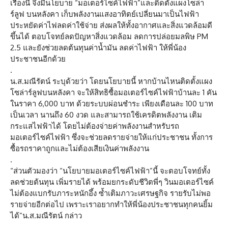
เรื่องนี้ จึงมีนโยบาย “มอเตอร์ไซค์ไฟฟ้า”และติดตั้งแผงโซล่า
ร์ลูฟ บนหลังคา เก็บพลังงานแสงอาทิตย์เปลี่ยนมาเป็นไฟฟ้า
ประหยัดค่าไฟลดค่าใช้จ่าย ส่งผลให้ทั้งอากาศและสิ่งแวดล้อมดี
ขึ้นได้ ตอบโจทย์ลดปัญหาสิ่งแวดล้อม ลดการปล่อยมลพิษ PM
2.5 และยังช่วยลดต้นทุนค่าน้ำมัน ลดค่าไฟฟ้า ให้พี่น้อง
ประชาชนอีกด้วย
.
น.ส.มณีรัตน์ ระบุด้วยว่า โดยนโยบายนี้ หากบ้านไหนติดตั้งแผง
โซล่าร์ลูฟบนหลังคา จะให้สิทธิซื้อมอเตอร์ไซค์ไฟฟ้าบ้านละ 1 คัน
ในราคา 6,000 บาท ด้วยระบบผ่อนชำระ เพียงเดือนละ 100 บาท
เป็นเวลา นานถึง 60 งวด และสามารถใช้เครดิตพลังงาน เติม
กระแสไฟฟ้าได้ โดยไม่ต้องจ่ายค่าพลังงานสำหรับรถ
มอเตอร์ไซค์ไฟฟ้า ซึ่งจะช่วยลดรายจ่ายให้แก่ประชาชน ทั้งการ
ซื้อรถราคาถูกและไม่ต้องเสียเงินค่าพลังงาน
.
“ส่วนตัวมองว่า “นโยบายมอเตอร์ไซค์ไฟฟ้า”นี้ จะตอบโจทย์ทั้ง
ลดช่วยต้นทุน เพิ่มรายได้ พร้อมยกระดับชีวิตพี่ๆ วินมอเตอร์ไซค์
ไม่ต้องแบกรับภาระหนักอึ้ง ซ้ำเติมภาวะเศรษฐกิจ รายรับไม่พอ
รายจ่ายอีกต่อไป เพราะเราอยากทำให้พี่น้องประชาชนทุกคนยิ้ม
ได้”น.ส.มณีรัตน์ กล่าว
.