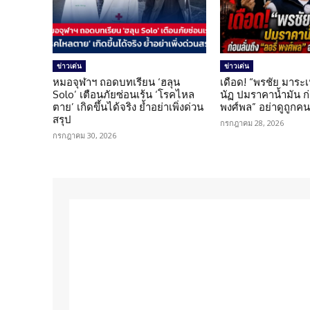
ข่าวเด่น
ข่าวเด่น
หมอจุฬาฯ ถอดบทเรียน ‘ฮลุน
เดือด! “พรชัย มาระเ
Solo’ เตือนภัยซ่อนเร้น ‘โรคไหล
นัฏ ปมราคาน้ำมัน ก่อ
ตาย’ เกิดขึ้นได้จริง ย้ำอย่าเพิ่งด่วน
พงศ์พล” อย่าดูถูกค
สรุป
กรกฎาคม 28, 2026
กรกฎาคม 30, 2026