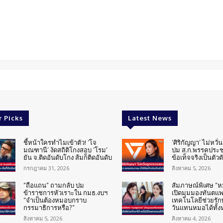
r Picks
Latest News
ชี้หน้าใครทำไมเข้าตัว! ‘โจ
‘ศิริกัญญา’ ไม่หวั
มณฑานี’ งัดสถิติโกงสอบ ‘โรม’
ปม ส.ก.พรรคประช
ยัน จ.ติดอันดับโกง ส้มก็ติดอันดับ
ข้อเท็จจริงเป็นตัวต
กรกฎาคม 31, 2026
สิงหาคม 5, 2026
“ถือแถน” ถามกลับ ปม
สัมภาษณ์พิเศษ “
ข้าราชการหัวเราะใน กมธ.งบฯ
เปิดมุมมองทันตแพทย
“จำเป็นต้องหมอบกราบ
เทคโนโลยีช่วยรักษ
กรรมาธิการหรือ?”
วันแทนหมอได้ทั้
สิงหาคม 5, 2026
สิงหาคม 4, 2026