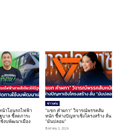
ข่าวเด่น
นหน้าโอนรถไฟฟ้า
“แขก คำผกา” วิจารณ์พรรคส้ม
รัฐบาล ชี้ลดภาระ
หนัก ชี้ห่างปัญหาเชิงโครงสร้าง ลั่น
ใช้งบพัฒนาเมือง
“มันปลอม”
สิงหาคม 3, 2026