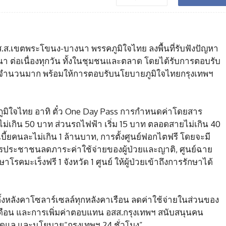
คร ส.ส.เขตพระโขนง-บางนา พรรคภูมิใจไทย ลงพื้นที่รับฟังปัญหา
า ต่อเนื่องทุกวัน ทั้งในชุมชนและตลาด โดยได้รับการตอบรับ
บจำนวนมาก พร้อมให้การตอบรับนโยบายภูมิใจไทยกรุงเทพฯ
มิใจไทย อาทิ ตั๋ว One Day Pass การกำหนดค่าโดยสาร
ไม่เกิน 50 บาท ส่วนรถไฟฟ้า เริ่ม 15 บาท ตลอดสายไม่เกิน 40
ี้ยคนละไม่เกิน 1 ล้านบาท, การตั้งศูนย์ฟอกไตฟรี โดยจะมี
ริการประชาชนลดภาระค่าใช้จ่ายของผู้ป่วยและญาติ, ศูนย์ฉาย
กษาโรคมะเร็งฟรี 1 จังหวัด 1 ศูนย์ ให้ผู้ป่วยเข้าถึงการรักษาได้
้งหลังคาโซลาร์เซลล์ทุกหลังคาเรือน ลดค่าใช้จ่ายในส่วนของ
เดือน และการเพิ่มค่าตอบแทน อสส.กรุงเทพฯ สนับสนุนคน
นดูแล และนโยบาย“กรุงเทพฯ 24 ชั่วโมง”