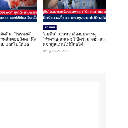
ข่าวเด่น
ตัดสิน! ‘วัชรพงศ์’
‘อนุทิน’ สวนพวกจ้องยุบพรรค
รรคส้มตอบสังคม ดึง
“รำคาญ-สมเพช”! ปัดร่วมวงฮั้ว สว.
 สส. แลกไม่ให้แฉ
แซวพูลแมนไม่มีกอไผ่
กรกฎาคม 27, 2026