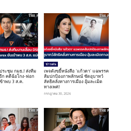
ข่าวเด่น
ดประชุม กมธ.! ส่งทีม
เพจดังขยี้หนังสือ ‘แก้วตา’ แฉพรรค
 อีก คดีฉ้อโกง-ฟอก
ส้มปกป้องภาพลักษณ์ ซัดอุบาทว์
เข้าพบ 3 ส.ค.
ลัทธิคลั่งทางการเมือง อุ้มละเมิด
ทางเพศ!
กรกฎาคม 30, 2026