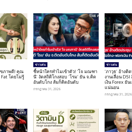
ข่าวเด่น
ข่าวเด่น
ุขภาพดี! คุณ
ชี้หน้าใครทำไมเข้าตัว! ‘โจ มณฑา
‘ภาวุธ’ อ้างติ
Fat โดยไม่รู้
นี’ งัดสถิติโกงสอบ ‘โรม’ ยัน จ.ติด
งานเลื่อน DSI
อันดับโกง ส้มก็ติดอันดับ
เงิน Forex ยัน
แน่นอน
กรกฎาคม 31, 2026
กรกฎาคม 31, 2026