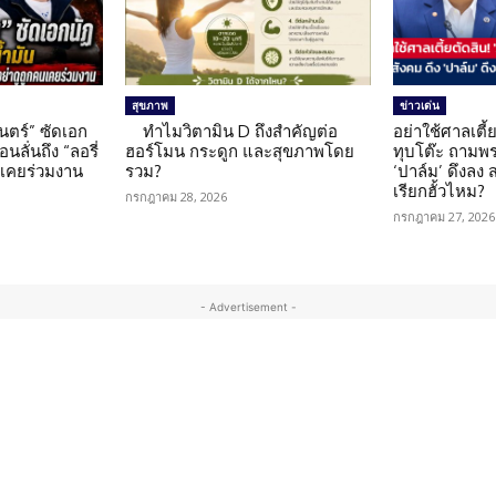
สุขภาพ
ข่าวเด่น
นตร์” ซัดเอก
ทำไมวิตามิน D ถึงสำคัญต่อ
อย่าใช้ศาลเตี้ย
นลั่นถึง “ลอรี่
ฮอร์โมน กระดูก และสุขภาพโดย
ทุบโต๊ะ ถามพ
นเคยร่วมงาน
รวม?
‘ปาล์ม’ ดึงลง
เรียกฮั้วไหม?
กรกฎาคม 28, 2026
กรกฎาคม 27, 2026
- Advertisement -