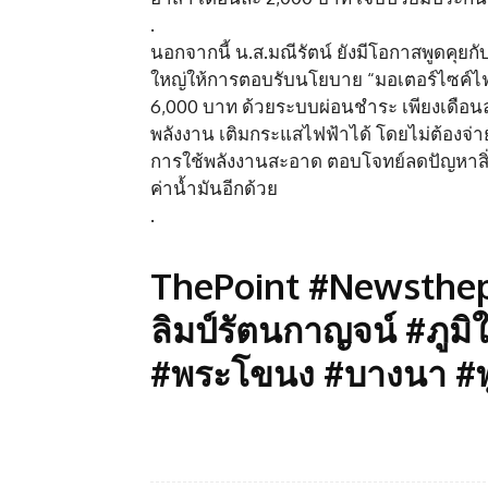
.
นอกจากนี้ น.ส.มณีรัตน์ ยังมีโอกาสพูดคุยกั
ใหญ่ให้การตอบรับนโยบาย “มอเตอร์ไซค์ไฟฟ้
6,000 บาท ด้วยระบบผ่อนชำระ เพียงเดือน
พลังงาน เติมกระแสไฟฟ้าได้ โดยไม่ต้องจ่า
การใช้พลังงานสะอาด ตอบโจทย์ลดปัญหาสิ
ค่าน้ำมันอีกด้วย
.
ThePoint #Newsthepo
ลิมป์รัตนกาญจน์ #ภูม
#พระโขนง #บางนา #พ