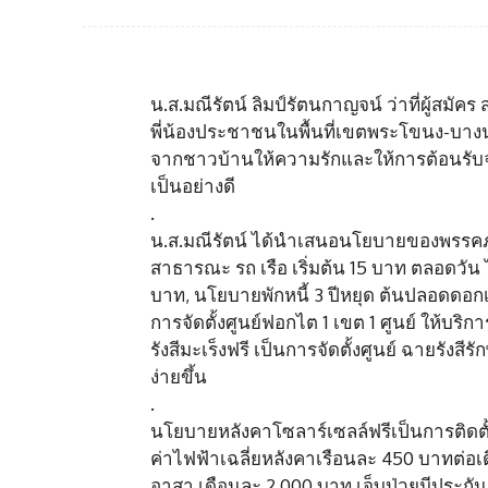
น.ส.มณีรัตน์ ลิมป์รัตนกาญจน์ ว่าที่ผู้สมั
พี่น้องประชาชนในพื้นที่เขตพระโขนง-บางน
จากชาวบ้านให้ความรักและให้การต้อนรั
เป็นอย่างดี
.
น.ส.มณีรัตน์ ได้นำเสนอนโยบายของพรรคภู
สาธารณะ รถ เรือ เริ่มต้น 15 บาท ตลอดวัน 
บาท, นโยบายพักหนี้ 3 ปีหยุด ต้นปลอดดอกเบ
การจัดตั้งศูนย์ฟอกไต 1 เขต 1 ศูนย์ ให้บ
รังสีมะเร็งฟรี เป็นการจัดตั้งศูนย์ ฉายรังสีรั
ง่ายขึ้น
.
นโยบายหลังคาโซลาร์เซลล์ฟรีเป็นการติดตั
ค่าไฟฟ้าเฉลี่ยหลังคาเรือนละ 450 บาทต่อ
อาสา เดือนละ 2,000 บาท เจ็บป่วยมีประกั