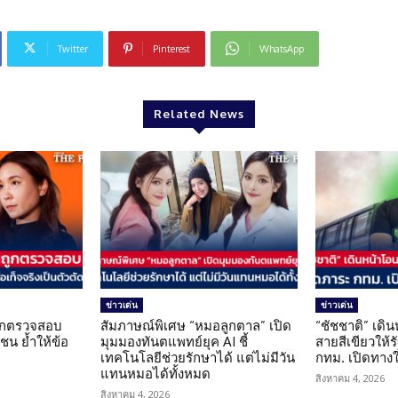
Twitter
Pinterest
WhatsApp
Related News
ข่าวเด่น
ข่าวเด่น
นถูกตรวจสอบ
สัมภาษณ์พิเศษ “หมอลูกตาล” เปิด
“ชัชชาติ” เดิ
น ย้ำให้ข้อ
มุมมองทันตแพทย์ยุค AI ชี้
สายสีเขียวให้
น
เทคโนโลยีช่วยรักษาได้ แต่ไม่มีวัน
กทม. เปิดทาง
แทนหมอได้ทั้งหมด
สิงหาคม 4, 2026
สิงหาคม 4, 2026