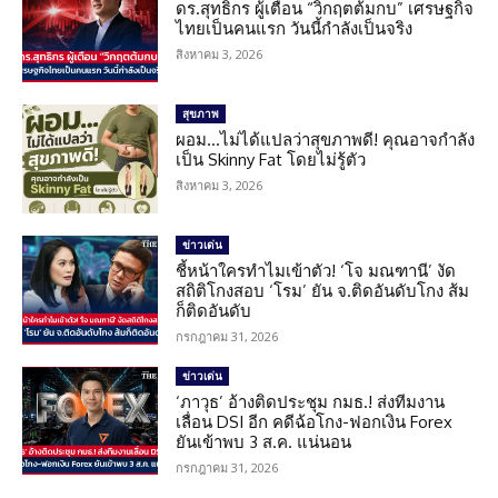
ดร.สุทธิกร ผู้เตือน “วิกฤตต้มกบ” เศรษฐกิจ
ไทยเป็นคนแรก วันนี้กำลังเป็นจริง
สิงหาคม 3, 2026
สุขภาพ
ผอม…ไม่ได้แปลว่าสุขภาพดี! คุณอาจกำลัง
เป็น Skinny Fat โดยไม่รู้ตัว
สิงหาคม 3, 2026
ข่าวเด่น
ชี้หน้าใครทำไมเข้าตัว! ‘โจ มณฑานี’ งัด
สถิติโกงสอบ ‘โรม’ ยัน จ.ติดอันดับโกง ส้ม
ก็ติดอันดับ
กรกฎาคม 31, 2026
ข่าวเด่น
‘ภาวุธ’ อ้างติดประชุม กมธ.! ส่งทีมงาน
เลื่อน DSI อีก คดีฉ้อโกง-ฟอกเงิน Forex
ยันเข้าพบ 3 ส.ค. แน่นอน
กรกฎาคม 31, 2026