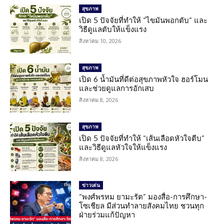
สุขภาพ
เปิด 5 ปัจจัยที่ทำให้ “ไขมันพอกตับ” และ
วิธีดูแลตับให้แข็งแรง
สิงหาคม 10, 2026
สุขภาพ
เปิด 6 น้ำมันที่ดีต่อสุขภาพหัวใจ ฮอร์โมน
และช่วยดูแลการอักเสบ
สิงหาคม 8, 2026
สุขภาพ
เปิด 5 ปัจจัยที่ทำให้ “เส้นเลือดหัวใจตีบ”
และวิธีดูแลหัวใจให้แข็งแรง
สิงหาคม 8, 2026
ข่าวเด่น
“พงศ์พรหม ยามะรัต” มองสื่อ-การศึกษา-
โซเชียล มีส่วนทำลายสังคมไทย ชวนทุก
ฝ่ายร่วมแก้ปัญหา