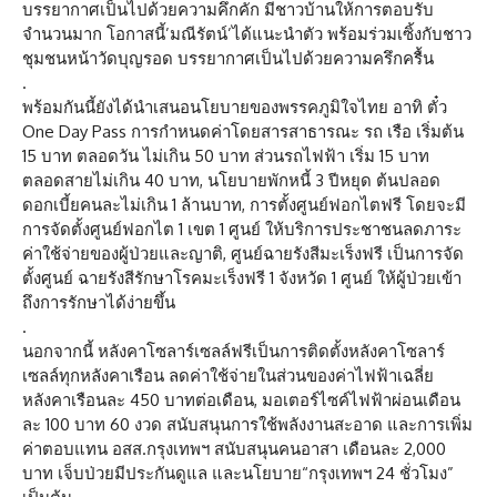
บรรยากาศเป็นไปด้วยความคึกคัก มีชาวบ้านให้การตอบรับ
จำนวนมาก โอกาสนี้’มณีรัตน์’ได้แนะนำตัว พร้อมร่วมเซิ้งกับชาว
ชุมชนหน้าวัดบุญรอด บรรยากาศเป็นไปด้วยความครึกครื้น
.
พร้อมกันนี้ยังได้นำเสนอนโยบายของพรรคภูมิใจไทย อาทิ ตั๋ว
One Day Pass การกำหนดค่าโดยสารสาธารณะ รถ เรือ เริ่มต้น
15 บาท ตลอดวัน ไม่เกิน 50 บาท ส่วนรถไฟฟ้า เริ่ม 15 บาท
ตลอดสายไม่เกิน 40 บาท, นโยบายพักหนี้ 3 ปีหยุด ต้นปลอด
ดอกเบี้ยคนละไม่เกิน 1 ล้านบาท, การตั้งศูนย์ฟอกไตฟรี โดยจะมี
การจัดตั้งศูนย์ฟอกไต 1 เขต 1 ศูนย์ ให้บริการประชาชนลดภาระ
ค่าใช้จ่ายของผู้ป่วยและญาติ, ศูนย์ฉายรังสีมะเร็งฟรี เป็นการจัด
ตั้งศูนย์ ฉายรังสีรักษาโรคมะเร็งฟรี 1 จังหวัด 1 ศูนย์ ให้ผู้ป่วยเข้า
ถึงการรักษาได้ง่ายขึ้น
.
นอกจากนี้ หลังคาโซลาร์เซลล์ฟรีเป็นการติดตั้งหลังคาโซลาร์
เซลล์ทุกหลังคาเรือน ลดค่าใช้จ่ายในส่วนของค่าไฟฟ้าเฉลี่ย
หลังคาเรือนละ 450 บาทต่อเดือน, มอเตอร์ไซค์ไฟฟ้าผ่อนเดือน
ละ 100 บาท 60 งวด สนับสนุนการใช้พลังงานสะอาด และการเพิ่ม
ค่าตอบแทน อสส.กรุงเทพฯ สนับสนุนคนอาสา เดือนละ 2,000
บาท เจ็บป่วยมีประกันดูแล และนโยบาย“กรุงเทพฯ 24 ชั่วโมง”