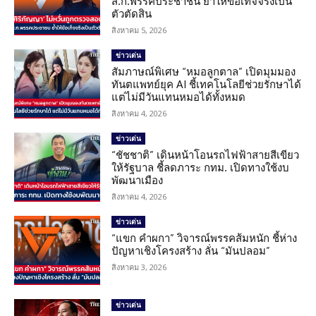
ส.ก.พรรคประชาชน ย้ำให้ข้อเท็จจริงเป็น
ตัวตัดสิน
สิงหาคม 5, 2026
ข่าวเด่น
สัมภาษณ์พิเศษ “หมอลูกตาล” เปิดมุมมอง
ทันตแพทย์ยุค AI ชี้เทคโนโลยีช่วยรักษาได้
แต่ไม่มีวันแทนหมอได้ทั้งหมด
สิงหาคม 4, 2026
ข่าวเด่น
“ชัชชาติ” เดินหน้าโอนรถไฟฟ้าสายสีเขียว
ให้รัฐบาล ชี้ลดภาระ กทม. เปิดทางใช้งบ
พัฒนาเมือง
สิงหาคม 4, 2026
ข่าวเด่น
“แขก คำผกา” วิจารณ์พรรคส้มหนัก ชี้ห่าง
ปัญหาเชิงโครงสร้าง ลั่น “มันปลอม”
สิงหาคม 3, 2026
ข่าวเด่น