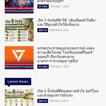
ฝ่ายร่วมแก้ปัญหา
สิงหาคม 7, 2026
ข่าวเด่น
เปิด 5 ปัจจัยที่ทำให้ “เส้นเลือดหัวใจตีบ”
และวิธีดูแลหัวใจให้แข็งแรง
สิงหาคม 8, 2026
สุขภาพ
พรรคประชาชนออกแถลงการณ์ แสดง
ความเสียใจเหตุ”โรงเรียนเทพศิรินทร์”
นนทบุรี เรียกร้องทบทวน
มาตรการ”ควบคุมอาวุธปืน”
สิงหาคม 7, 2026
ข่าวเด่น
Latest News
เปิด 6 น้ำมันที่ดีต่อสุขภาพหัวใจ ฮอร์โมน
และช่วยดูแลการอักเสบ
สิงหาคม 8, 2026
สุขภาพ