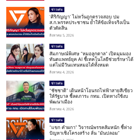
ข่าวเด่น
‘ศิริกัญญา’ ไม่หวั่นถูกตรวจสอบ ปม
ส.ก.พรรคประชาชน ย้ำให้ข้อเท็จจริงเป็น
ตัวตัดสิน
สิงหาคม 5, 2026
ข่าวเด่น
สัมภาษณ์พิเศษ “หมอลูกตาล” เปิดมุมมอง
ทันตแพทย์ยุค AI ชี้เทคโนโลยีช่วยรักษาได้
แต่ไม่มีวันแทนหมอได้ทั้งหมด
สิงหาคม 4, 2026
ข่าวเด่น
“ชัชชาติ” เดินหน้าโอนรถไฟฟ้าสายสีเขียว
ให้รัฐบาล ชี้ลดภาระ กทม. เปิดทางใช้งบ
พัฒนาเมือง
สิงหาคม 4, 2026
ข่าวเด่น
“แขก คำผกา” วิจารณ์พรรคส้มหนัก ชี้ห่าง
ปัญหาเชิงโครงสร้าง ลั่น “มันปลอม”