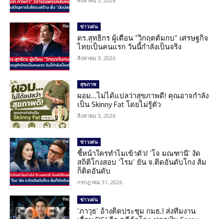
สิงหาคม 3, 2026
ข่าวเด่น
ดร.สุทธิกร ผู้เตือน “วิกฤตต้มกบ” เศรษฐกิจ
ไทยเป็นคนแรก วันนี้กำลังเป็นจริง
สิงหาคม 3, 2026
สุขภาพ
ผอม…ไม่ได้แปลว่าสุขภาพดี! คุณอาจกำลัง
เป็น Skinny Fat โดยไม่รู้ตัว
สิงหาคม 3, 2026
ข่าวเด่น
ชี้หน้าใครทำไมเข้าตัว! ‘โจ มณฑานี’ งัด
สถิติโกงสอบ ‘โรม’ ยัน จ.ติดอันดับโกง ส้ม
ก็ติดอันดับ
กรกฎาคม 31, 2026
ข่าวเด่น
‘ภาวุธ’ อ้างติดประชุม กมธ.! ส่งทีมงาน