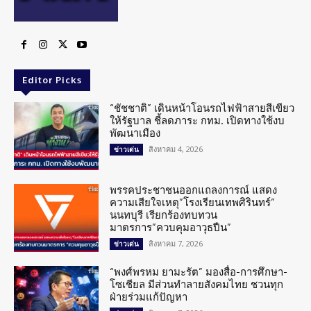
Editor Picks
“ชัชชาติ” เดินหน้าโอนรถไฟฟ้าสายสีเขียว
ให้รัฐบาล ชี้ลดภาระ กทม. เปิดทางใช้งบ
พัฒนาเมือง
สิงหาคม 4, 2026
ข่าวเด่น
พรรคประชาชนออกแถลงการณ์ แสดง
ความเสียใจเหตุ”โรงเรียนเทพศิรินทร์”
นนทบุรี เรียกร้องทบทวน
มาตรการ”ควบคุมอาวุธปืน”
สิงหาคม 7, 2026
ข่าวเด่น
“พงศ์พรหม ยามะรัต” มองสื่อ-การศึกษา-
โซเชียล มีส่วนทำลายสังคมไทย ชวนทุก
ฝ่ายร่วมแก้ปัญหา