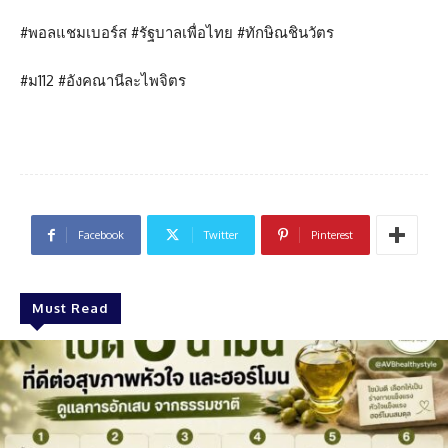
#พอลแชมเบอร์ส #รัฐบาลเพื่อไทย #ทักษิณชินวัตร
#ม112 #อังคณานีละไพจิตร
Facebook
Twitter
Pinterest
Must Read