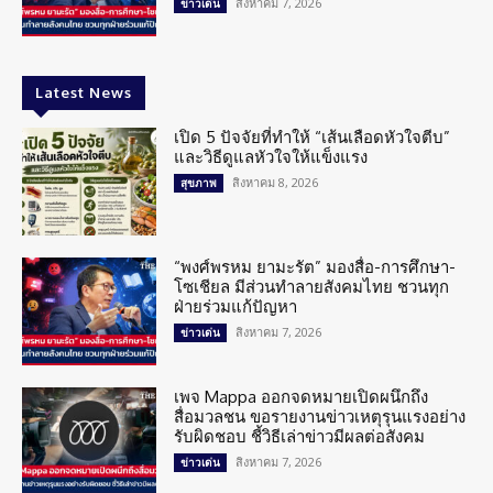
สิงหาคม 7, 2026
ข่าวเด่น
Latest News
เปิด 5 ปัจจัยที่ทำให้ “เส้นเลือดหัวใจตีบ”
และวิธีดูแลหัวใจให้แข็งแรง
สิงหาคม 8, 2026
สุขภาพ
“พงศ์พรหม ยามะรัต” มองสื่อ-การศึกษา-
โซเชียล มีส่วนทำลายสังคมไทย ชวนทุก
ฝ่ายร่วมแก้ปัญหา
สิงหาคม 7, 2026
ข่าวเด่น
เพจ Mappa ออกจดหมายเปิดผนึกถึง
สื่อมวลชน ขอรายงานข่าวเหตุรุนแรงอย่าง
รับผิดชอบ ชี้วิธีเล่าข่าวมีผลต่อสังคม
สิงหาคม 7, 2026
ข่าวเด่น