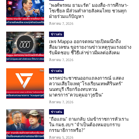
“พงศ์พรหม ยามะรัต” มองสื่อ-การศึกษา-
โซเชียล มีส่วนทำลายสังคมไทย ชวนทุก
ฝ่ายร่วมแก้ปัญหา
สิงหาคม 7, 2026
ข่าวเด่น
เพจ Mappa ออกจดหมายเปิดผนึกถึง
สื่อมวลชน ขอรายงานข่าวเหตุรุนแรงอย่าง
รับผิดชอบ ชี้วิธีเล่าข่าวมีผลต่อสังคม
สิงหาคม 7, 2026
ข่าวเด่น
พรรคประชาชนออกแถลงการณ์ แสดง
ความเสียใจเหตุ”โรงเรียนเทพศิรินทร์”
นนทบุรี เรียกร้องทบทวน
มาตรการ”ควบคุมอาวุธปืน”
สิงหาคม 7, 2026
ข่าวเด่น
“ถือแถน” ถามกลับ ปมข้าราชการหัวเราะ
ใน กมธ.งบฯ “จำเป็นต้องหมอบกราบ
กรรมาธิการหรือ?”
สิงหาคม 5, 2026