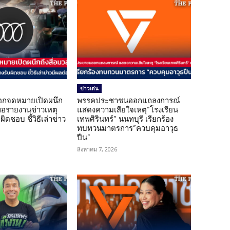
ข่าวเด่น
อกจดหมายเปิดผนึก
พรรคประชาชนออกแถลงการณ์
ขอรายงานข่าวเหตุ
แสดงความเสียใจเหตุ”โรงเรียน
ิดชอบ ชี้วิธีเล่าข่าว
เทพศิรินทร์” นนทบุรี เรียกร้อง
ทบทวนมาตรการ”ควบคุมอาวุธ
ปืน”
สิงหาคม 7, 2026