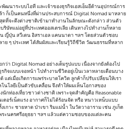
ัฒนาระบบไอที และเจ้าของธุรกิจเอสเอ็มอีด้านอุปกรณ์การ
ล้า ก็เป็นคนหนึ่งที่ผ่านประสบการณ์ Digital Nomad มาหลาย
ดที่จะดึงต่างชาติเข้ามาทำงานในลักษณะดังกล่าว ส่วนตัว
บริษัทแม่อยู่ที่ประเทศออสเตรเลีย เดินทางไปทำงานก็หลาย
ต้หวัน ญี่ปุ่น สวีเดน อิสราเอล แคนนาดา ฯลฯ โดยส่วนตัวชอบ
ย ๆ ประเทศ ได้สัมผัสและเรียนรู้วิถีชีวิต วัฒนธรรมที่หลาก
รียกว่า Digital Nomad อย่างเต็มรูปแบบ เนื่องจากยังต้องไป
ธุรกิจแบบเจอหน้า ไปทำงานชีวิตอยู่เป็นเวลาหลายเดือนบาง
ด้ แต่เมื่อเกิดการแพร่ระบาดโควิด ลูกค้าก็ปรับเปลี่ยนให้เรา
โนโลยีเป็นตัวขับเคลื่อน จึงทำให้ผมเห็นโอกาสของ
นักท่องเที่ยวชาวต่างชาติ เพราะจุดสำคัญคือ Reasonable
อินเตอร์เน็ตแรง อากาศก็ไม่ได้ร้อนจัด หรือ หนาวเหน็บแบบ
งเกาะ ชายหาด ป่าเขา ริมแม่น้ำ ในวัดวาอาราม เช่น ภูเก็ต
ราช พระนครศรีอยุธยา ฯลฯ แล้วแต่ความชอบของแต่ละคน
มที่หลากหลาย อาหารอร่อย เมืองไทยมีเสน่ห์ สามารถดึงดูด