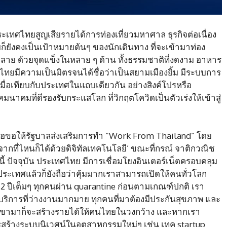
ศไทยสูญเสียรายได้การท่องเที่ยวมหาศาล ธุรกิจต่อเนื่อง
็ยังคงเป็นเป้าหมายต้นๆ ของนักเดินทาง ที่จะเข้ามาท่อง
ลาย ด้วยจุดแข็งในหลาย ๆ ด้าน ทั้งธรรมชาติที่งดงาม อาหาร
ยมีความเป็นมิตรจนได้ชื่อว่าเป็นสยามเมืองยิ้ม มีระบบการ
 เมื่อเทียบกับประเทศในแถบเดียวกัน อย่างสิงค์โปรหรือ
มนาคมที่ดีรองรับกระแสโลก ที่วิกฤตโควิดเป็นตัวเร่งให้เข้าสู่
พื่อขอให้รัฐบาลส่งเสริมการทำ “Work From Thailand” โดย
นจากที่ไหนก็ได้ด้วยดิจิทัลเทคโนโลยี’ ขณะที่กรณ์ จาติกวณิช
งนี้ ปัจจุบัน ประเทศไทย มีการเชื่อมโยงอินเตอร์เน็ตครอบคลุม
งประเทศแล้วก็ยังถือว่าคุ้มมากเราสามารถเปิดให้คนทั่วโลก
2 ปีเต็มๆ ทุกคนผ่าน quarantine ก่อนตามเกณฑ์ปกติ เรา
ริการที่ว่างงานมากมาย ทุกคนที่มาต้องมีประกันสุขภาพ และ
 เขามาก็จะสร้างรายได้ให้คนไทยในวงกว้าง และหากเรา
ารสร้างระบบนิเวศน์ในอุตสาหกรรมใหม่ๆ เช่น เทค startup