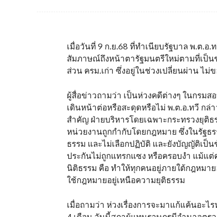
เมื่อวันที่ 9 ก.ย.68 ที่ทำเนียบรัฐบาล พ.ต
สัมภาษณ์ถึงหน้าตารัฐมนตรีใหม่ตามที่เป็น
ส่วน ครม.เก่า ซึ่งอยู่ในช่วงเปลี่ยนผ่าน ไม
ผู้สื่อข่าวถามว่า เป็นห่วงคดีต่างๆ ในกรมส
เดินหน้าต่อหรือสะดุดหรือไม่ พ.ต.อ.ทวี กล่า
สำคัญ ฝ่ายบริหารโดยเฉพาะกระทรวงยุติธรร
หน่วยงานถูกกำกับโดยกฎหมาย ซึ่งในรัฐธรร
ธรรม และไม่เลือกปฏิบัติ และยังบัญญัติเป
ประกันไม่ถูกแทรกแซง หรือครอบงำ แม้แต่ค
นิติธรรม คือ ทำให้ทุกคนอยู่ภายใต้กฎหมายอย
ใช้กฎหมายอยู่เหนือความยุติธรรม
เมื่อถามว่า ห่วงเรื่องการจะมาแก้แค้นอะไรหร
4 เดือน วันนี้สภาผู้แทนราษฎรมีอำนาจตร