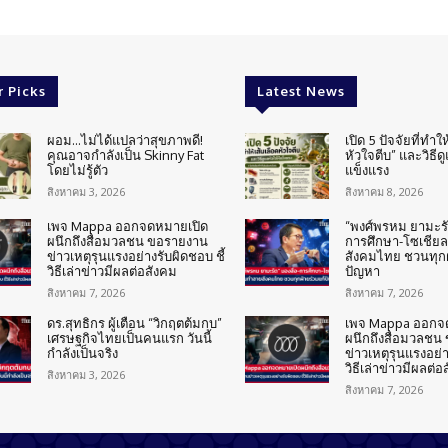
r Picks
Latest News
ผอม…ไม่ได้แปลว่าสุขภาพดี!
เปิด 5 ปัจจัยที่ทำให
คุณอาจกำลังเป็น Skinny Fat
หัวใจตีบ” และวิธีด
โดยไม่รู้ตัว
แข็งแรง
สิงหาคม 3, 2026
สิงหาคม 8, 2026
เพจ Mappa ออกจดหมายเปิด
“พงศ์พรหม ยามะรัต
ผนึกถึงสื่อมวลชน ขอรายงาน
การศึกษา-โซเชียล
ข่าวเหตุรุนแรงอย่างรับผิดชอบ ชี้
สังคมไทย ชวนทุกฝ
วิธีเล่าข่าวมีผลต่อสังคม
ปัญหา
สิงหาคม 7, 2026
สิงหาคม 7, 2026
ดร.สุทธิกร ผู้เตือน “วิกฤตต้มกบ”
เพจ Mappa ออกจ
เศรษฐกิจไทยเป็นคนแรก วันนี้
ผนึกถึงสื่อมวลชน
กำลังเป็นจริง
ข่าวเหตุรุนแรงอย่า
วิธีเล่าข่าวมีผลต่อ
สิงหาคม 3, 2026
สิงหาคม 7, 2026