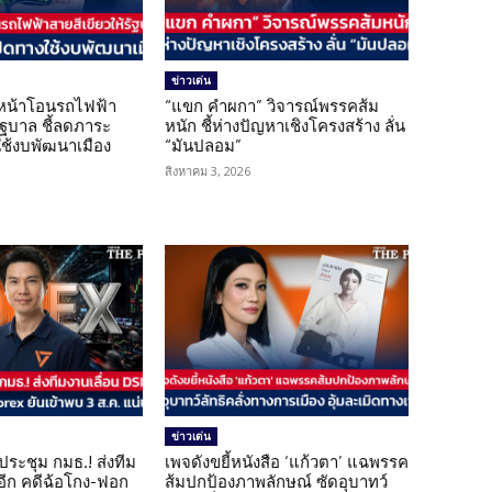
ข่าวเด่น
นหน้าโอนรถไฟฟ้า
“แขก คำผกา” วิจารณ์พรรคส้ม
รัฐบาล ชี้ลดภาระ
หนัก ชี้ห่างปัญหาเชิงโครงสร้าง ลั่น
ใช้งบพัฒนาเมือง
“มันปลอม”
สิงหาคม 3, 2026
ข่าวเด่น
ดประชุม กมธ.! ส่งทีม
เพจดังขยี้หนังสือ ‘แก้วตา’ แฉพรรค
 อีก คดีฉ้อโกง-ฟอก
ส้มปกป้องภาพลักษณ์ ซัดอุบาทว์