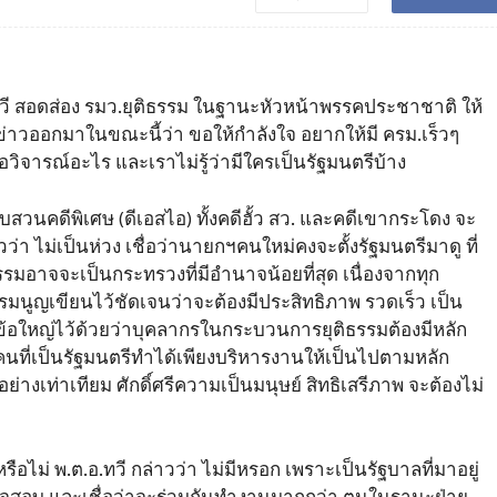
.อ.ทวี สอดส่อง รมว.ยุติธรรม ในฐานะหัวหน้าพรรคประชาชาติ ให้
ข่าวออกมาในขณะนี้ว่า ขอให้กำลังใจ อยากให้มี ครม.เร็วๆ
่ขอวิจารณ์อะไร และเราไม่รู้ว่ามีใครเป็นรัฐมนตรีบ้าง
อบสวนคดีพิเศษ (ดีเอสไอ) ทั้งคดีฮั้ว สว. และคดีเขากระโดง จะ
วว่า ไม่เป็นห่วง เชื่อว่านายกฯคนใหม่คงจะตั้งรัฐมนตรีมาดู ที่
มอาจจะเป็นกระทรวงที่มีอำนาจน้อยที่สุด เนื่องจากทุก
มนูญเขียนไว้ชัดเจนว่าจะต้องมีประสิทธิภาพ รวดเร็ว เป็น
็นข้อใหญ่ไว้ด้วยว่าบุคลากรในกระบวนการยุติธรรมต้องมีหลัก
นที่เป็นรัฐมนตรีทำได้เพียงบริหารงานให้เป็นไปตามหลัก
่างเท่าเทียม ศักดิ์ศรีความเป็นมนุษย์ สิทธิเสรีภาพ จะต้องไม่
ือไม่ พ.ต.อ.ทวี กล่าวว่า ไม่มีหรอก เพราะเป็นรัฐบาลที่มาอยู่
วจสอบ และเชื่อว่าจะร่วมกันทำงานมากกว่า ตนในฐานะฝ่าย