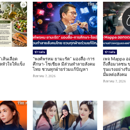
ข่าวเด่น
ข่าวเด่น
 “เส้นเลือด
“พงศ์พรหม ยามะรัต” มองสื่อ-การ
เพจ Mappa อ
แลหัวใจให้แข็ง
ศึกษา-โซเชียล มีส่วนทำลายสังคม
ถึงสื่อมวลชน 
ไทย ชวนทุกฝ่ายร่วมแก้ปัญหา
รุนแรงอย่างรับผ
มีผลต่อสังคม
สิงหาคม 7, 2026
สิงหาคม 7, 2026