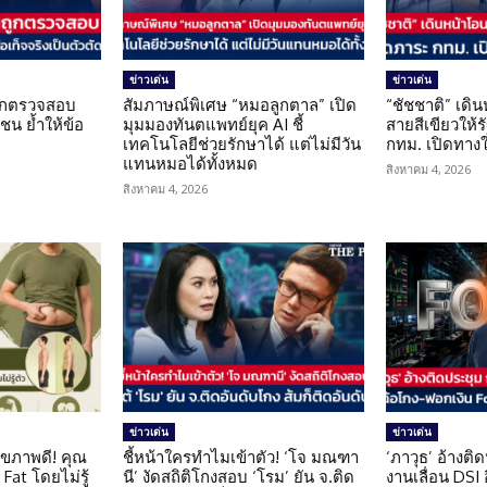
ข่าวเด่น
ข่าวเด่น
นถูกตรวจสอบ
สัมภาษณ์พิเศษ “หมอลูกตาล” เปิด
“ชัชชาติ” เดิ
น ย้ำให้ข้อ
มุมมองทันตแพทย์ยุค AI ชี้
สายสีเขียวให้
น
เทคโนโลยีช่วยรักษาได้ แต่ไม่มีวัน
กทม. เปิดทาง
แทนหมอได้ทั้งหมด
สิงหาคม 4, 2026
สิงหาคม 4, 2026
ข่าวเด่น
ข่าวเด่น
ุขภาพดี! คุณ
ชี้หน้าใครทำไมเข้าตัว! ‘โจ มณฑา
‘ภาวุธ’ อ้างติ
Fat โดยไม่รู้
นี’ งัดสถิติโกงสอบ ‘โรม’ ยัน จ.ติด
งานเลื่อน DSI