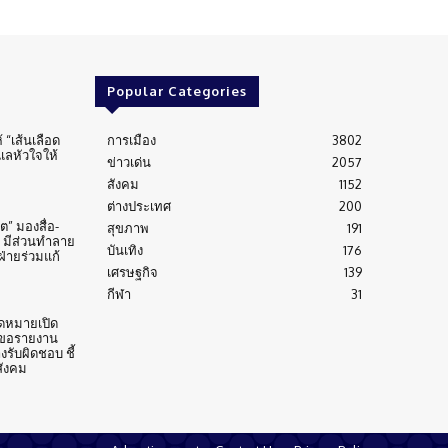
Popular Categories
้ “เส้นเลือด
การเมือง
3802
ูแลหัวใจให้
ข่าวเด่น
2057
สังคม
1152
ต่างประเทศ
200
” มองสื่อ-
สุขภาพ
191
 มีส่วนทำลาย
บันเทิง
176
่ายร่วมแก้
เศรษฐกิจ
139
กีฬา
31
ดหมายเปิด
 ขอรายงาน
งรับผิดชอบ ชี้
สังคม