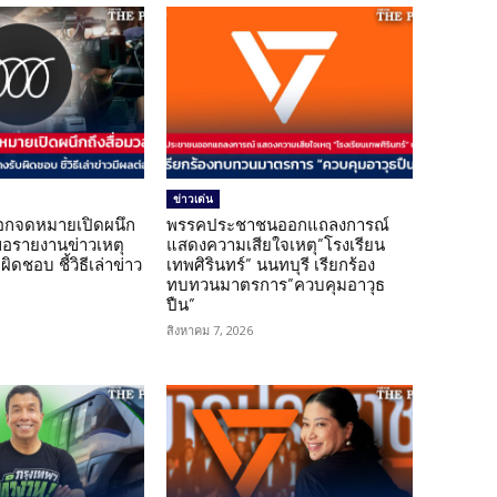
ข่าวเด่น
อกจดหมายเปิดผนึก
พรรคประชาชนออกแถลงการณ์
ขอรายงานข่าวเหตุ
แสดงความเสียใจเหตุ”โรงเรียน
ิดชอบ ชี้วิธีเล่าข่าว
เทพศิรินทร์” นนทบุรี เรียกร้อง
ทบทวนมาตรการ”ควบคุมอาวุธ
ปืน”
สิงหาคม 7, 2026