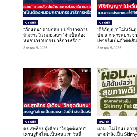
ข่าวเด่น
ข่าวเด่น
“ถือแถน” ถามกลับ ปมข้าราชการ
‘ศิริกัญญา’ ไม่หวั่
หัวเราะใน กมธ.งบฯ “จำเป็นต้อง
ปม ส.ก.พรรคประชาช
หมอบกราบกรรมาธิการหรือ?”
เท็จจริงเป็นตัวตัดสิ
สิงหาคม 5, 2026
สิงหาคม 5, 2026
ข่าวเด่น
สุขภาพ
ดร.สุทธิกร ผู้เตือน “วิกฤตต้มกบ”
ผอม…ไม่ได้แปลว่าส
เศรษฐกิจไทยเป็นคนแรก วันนี้
อาจกำลังเป็น Skinny 