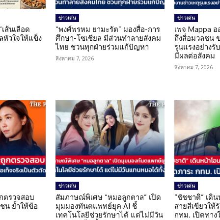
ข่าวเด่น
ข่าวเด่น
 “เส้นเลือด
“พงศ์พรหม ยามะรัต” มองสื่อ-การ
เพจ Mappa อ
แลหัวใจให้แข็ง
ศึกษา-โซเชียล มีส่วนทำลายสังคม
ถึงสื่อมวลชน 
ไทย ชวนทุกฝ่ายร่วมแก้ปัญหา
รุนแรงอย่างรับผ
มีผลต่อสังคม
สิงหาคม 7, 2026
สิงหาคม 7, 2026
ข่าวเด่น
ข่าวเด่น
นถูกตรวจสอบ
สัมภาษณ์พิเศษ “หมอลูกตาล” เปิด
“ชัชชาติ” เดิ
น ย้ำให้ข้อ
มุมมองทันตแพทย์ยุค AI ชี้
สายสีเขียวให้
น
เทคโนโลยีช่วยรักษาได้ แต่ไม่มีวัน
กทม. เปิดทาง