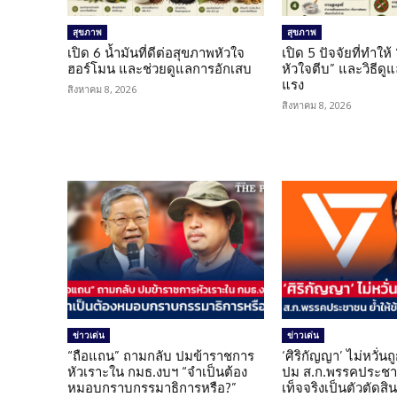
สุขภาพ
สุขภาพ
เปิด 6 น้ำมันที่ดีต่อสุขภาพหัวใจ
เปิด 5 ปัจจัยที่ทำให้
ฮอร์โมน และช่วยดูแลการอักเสบ
หัวใจตีบ” และวิธีดู
แรง
สิงหาคม 8, 2026
สิงหาคม 8, 2026
ข่าวเด่น
ข่าวเด่น
“ถือแถน” ถามกลับ ปมข้าราชการ
‘ศิริกัญญา’ ไม่หวั่
หัวเราะใน กมธ.งบฯ “จำเป็นต้อง
ปม ส.ก.พรรคประชาช
หมอบกราบกรรมาธิการหรือ?”
เท็จจริงเป็นตัวตัดสิ