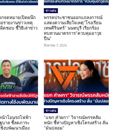
ข่าวเด่น
อกจดหมายเปิดผนึก
พรรคประชาชนออกแถลงการณ์
ขอรายงานข่าวเหตุ
แสดงความเสียใจเหตุ”โรงเรียน
ิดชอบ ชี้วิธีเล่าข่าว
เทพศิรินทร์” นนทบุรี เรียกร้อง
ทบทวนมาตรการ”ควบคุมอาวุธ
ปืน”
สิงหาคม 7, 2026
ข่าวเด่น
นหน้าโอนรถไฟฟ้า
“แขก คำผกา” วิจารณ์พรรคส้ม
รัฐบาล ชี้ลดภาระ
หนัก ชี้ห่างปัญหาเชิงโครงสร้าง ลั่น
ใช้งบพัฒนาเมือง
“มันปลอม”