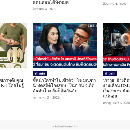
แทนหมอได้ทั้งหมด
สิงหาคม 4, 2026
สิงหาคม 4, 2026
ข่าวเด่น
ข่าวเด่น
ุขภาพดี! คุณ
ชี้หน้าใครทำไมเข้าตัว! ‘โจ มณฑา
‘ภาวุธ’ อ้างติ
Fat โดยไม่รู้
นี’ งัดสถิติโกงสอบ ‘โรม’ ยัน จ.ติด
งานเลื่อน DSI
อันดับโกง ส้มก็ติดอันดับ
เงิน Forex ยัน
แน่นอน
กรกฎาคม 31, 2026
กรกฎาคม 31, 2026
- Advertisement -