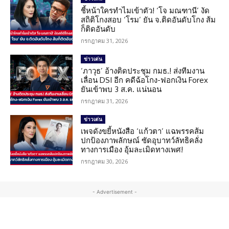
ชี้หน้าใครทำไมเข้าตัว! ‘โจ มณฑานี’ งัด
สถิติโกงสอบ ‘โรม’ ยัน จ.ติดอันดับโกง ส้ม
ก็ติดอันดับ
กรกฎาคม 31, 2026
ข่าวเด่น
‘ภาวุธ’ อ้างติดประชุม กมธ.! ส่งทีมงาน
เลื่อน DSI อีก คดีฉ้อโกง-ฟอกเงิน Forex
ยันเข้าพบ 3 ส.ค. แน่นอน
กรกฎาคม 31, 2026
ข่าวเด่น
เพจดังขยี้หนังสือ ‘แก้วตา’ แฉพรรคส้ม
ปกป้องภาพลักษณ์ ซัดอุบาทว์ลัทธิคลั่ง
ทางการเมือง อุ้มละเมิดทางเพศ!
กรกฎาคม 30, 2026
- Advertisement -