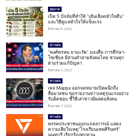
สุขภาพ
เปิด 5 ปัจจัยที่ทำให้ “เส้นเลือดหัวใจตีบ”
และวิธีดูแลหัวใจให้แข็งแรง
สิงหาคม 8, 2026
ข่าวเด่น
“พงศ์พรหม ยามะรัต” มองสื่อ-การศึกษา-
โซเชียล มีส่วนทำลายสังคมไทย ชวนทุก
ฝ่ายร่วมแก้ปัญหา
สิงหาคม 7, 2026
ข่าวเด่น
เพจ Mappa ออกจดหมายเปิดผนึกถึง
สื่อมวลชน ขอรายงานข่าวเหตุรุนแรงอย่าง
รับผิดชอบ ชี้วิธีเล่าข่าวมีผลต่อสังคม
สิงหาคม 7, 2026
ข่าวเด่น
พรรคประชาชนออกแถลงการณ์ แสดง
ความเสียใจเหตุ”โรงเรียนเทพศิรินทร์”
นนทบุรี เรียกร้องทบทวน