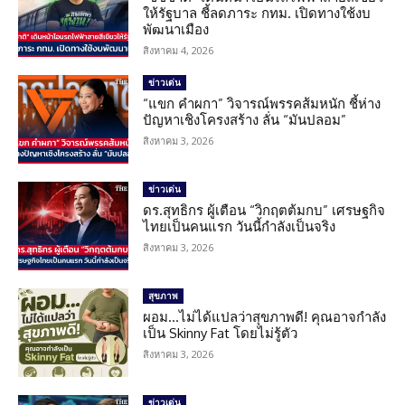
ให้รัฐบาล ชี้ลดภาระ กทม. เปิดทางใช้งบ
พัฒนาเมือง
สิงหาคม 4, 2026
ข่าวเด่น
“แขก คำผกา” วิจารณ์พรรคส้มหนัก ชี้ห่าง
ปัญหาเชิงโครงสร้าง ลั่น “มันปลอม”
สิงหาคม 3, 2026
ข่าวเด่น
ดร.สุทธิกร ผู้เตือน “วิกฤตต้มกบ” เศรษฐกิจ
ไทยเป็นคนแรก วันนี้กำลังเป็นจริง
สิงหาคม 3, 2026
สุขภาพ
ผอม…ไม่ได้แปลว่าสุขภาพดี! คุณอาจกำลัง
เป็น Skinny Fat โดยไม่รู้ตัว
สิงหาคม 3, 2026
ข่าวเด่น