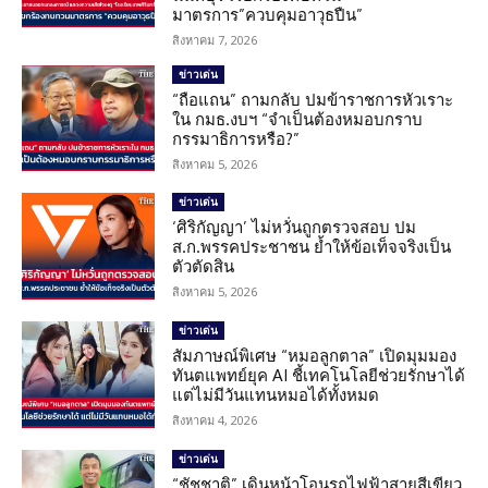
มาตรการ”ควบคุมอาวุธปืน”
สิงหาคม 7, 2026
ข่าวเด่น
“ถือแถน” ถามกลับ ปมข้าราชการหัวเราะ
ใน กมธ.งบฯ “จำเป็นต้องหมอบกราบ
กรรมาธิการหรือ?”
สิงหาคม 5, 2026
ข่าวเด่น
‘ศิริกัญญา’ ไม่หวั่นถูกตรวจสอบ ปม
ส.ก.พรรคประชาชน ย้ำให้ข้อเท็จจริงเป็น
ตัวตัดสิน
สิงหาคม 5, 2026
ข่าวเด่น
สัมภาษณ์พิเศษ “หมอลูกตาล” เปิดมุมมอง
ทันตแพทย์ยุค AI ชี้เทคโนโลยีช่วยรักษาได้
แต่ไม่มีวันแทนหมอได้ทั้งหมด
สิงหาคม 4, 2026
ข่าวเด่น
“ชัชชาติ” เดินหน้าโอนรถไฟฟ้าสายสีเขียว