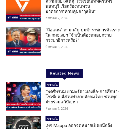
ความเสียใจเหตุ”โรงเรียนเทพศิรินทร์”
นนทบุรี เรียกร้องทบทวน
มาตรการ”ควบคุมอาวุธปืน”
ข่าวเด่น
สิงหาคม 7, 2026
“ถือแถน” ถามกลับ ปมข้าราชการหัวเราะ
ใน กมธ.งบฯ “จำเป็นต้องหมอบกราบ
กรรมาธิการหรือ?”
สิงหาคม 5, 2026
ข่าวเด่น
Related News
ข่าวเด่น
“พงศ์พรหม ยามะรัต” มองสื่อ-การศึกษา-
โซเชียล มีส่วนทำลายสังคมไทย ชวนทุก
ฝ่ายร่วมแก้ปัญหา
สิงหาคม 7, 2026
ข่าวเด่น
เพจ Mappa ออกจดหมายเปิดผนึกถึง