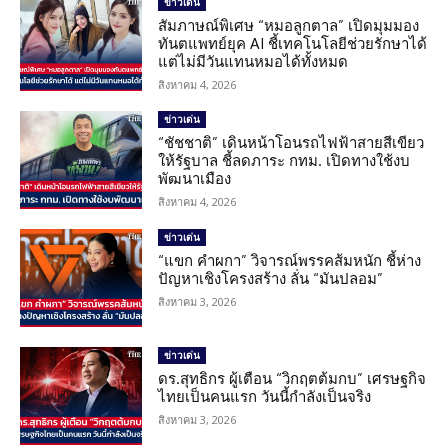
ข่าวเด่น
สัมภาษณ์พิเศษ “หมอลูกตาล” เปิดมุมมอง
ทันตแพทย์ยุค AI ชี้เทคโนโลยีช่วยรักษาได้
แต่ไม่มีวันแทนหมอได้ทั้งหมด
สิงหาคม 4, 2026
ข่าวเด่น
“ชัชชาติ” เดินหน้าโอนรถไฟฟ้าสายสีเขียว
ให้รัฐบาล ชี้ลดภาระ กทม. เปิดทางใช้งบ
พัฒนาเมือง
สิงหาคม 4, 2026
ข่าวเด่น
“แขก คำผกา” วิจารณ์พรรคส้มหนัก ชี้ห่าง
ปัญหาเชิงโครงสร้าง ลั่น “มันปลอม”
สิงหาคม 3, 2026
ข่าวเด่น
ดร.สุทธิกร ผู้เตือน “วิกฤตต้มกบ” เศรษฐกิจ
ไทยเป็นคนแรก วันนี้กำลังเป็นจริง
สิงหาคม 3, 2026