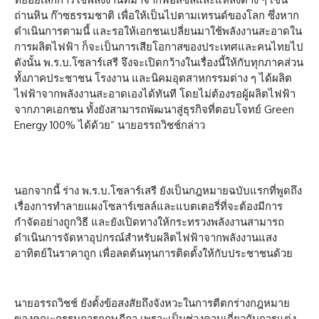
ถ่านหิน ก๊าซธรรมชาติ เพื่อให้เป็นไปตามเทรนด์ของโลก ซึ่งหาก
ดำเนินการตามนี้ และรอให้เอกชนเปลี่ยนมาใช้พลังงานสะอาดใน
การผลิตไฟฟ้า ก็จะเป็นการเสียโอกาสของประเทศและคนไทยไป
ดังนั้น พ.ร.บ.โซลาร์เสรี จึงจะเปิดกว้างในเรื่องนี้ให้กับทุกภาคส่วน
ทั้งภาคประชาชน โรงงาน และนิคมอุตสาหกรรมต่าง ๆ ได้ผลิต
ไฟฟ้าจากพลังงานสะอาดเองได้ทันที โดยไม่ต้องรอผู้ผลิตไฟฟ้า
จากภาคเอกชน ทั้งยังสามารถพัฒนาสู่ธุรกิจที่ตอบโจทย์ Green
Energy 100% ได้ด้วย” นายอรรถวิชช์กล่าว
นอกจากนี้ ร่าง พ.ร.บ.โซลาร์เสรี ยังเป็นกฎหมายฉบับแรกที่พูดถึง
เรื่องการทำลายแผงโซลาร์เซลล์และแบตเตอรี่ที่จะต้องมีการ
กำจัดอย่างถูกวิธี และยังเปิดทางให้กระทรวงพลังงานสามารถ
ดำเนินการจัดหาอุปกรณ์สำหรับผลิตไฟฟ้าจากพลังงานแสง
อาทิตย์ในราคาถูก เพื่อลดต้นทุนการติดตั้งให้กับประชาชนด้วย
นายอรรถวิชช์ ยังตั้งข้อสงสัยถึงจังหวะในการตีตกร่างกฎหมาย
ของคณะกรรมการกฤษฎีกา เพราะเป็นช่วงคาบเกี่ยวกับการแต่ง