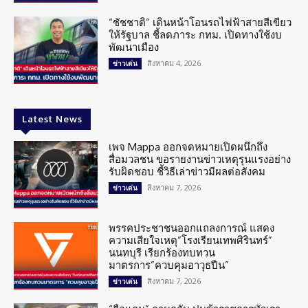
“ชัชชาติ” เดินหน้าโอนรถไฟฟ้าสายสีเขียว
ให้รัฐบาล ชี้ลดภาระ กทม. เปิดทางใช้งบ
พัฒนาเมือง
สิงหาคม 4, 2026
ข่าวเด่น
Latest News
เพจ Mappa ออกจดหมายเปิดผนึกถึง
สื่อมวลชน ขอรายงานข่าวเหตุรุนแรงอย่าง
รับผิดชอบ ชี้วิธีเล่าข่าวมีผลต่อสังคม
สิงหาคม 7, 2026
ข่าวเด่น
พรรคประชาชนออกแถลงการณ์ แสดง
ความเสียใจเหตุ”โรงเรียนเทพศิรินทร์”
นนทบุรี เรียกร้องทบทวน
มาตรการ”ควบคุมอาวุธปืน”
สิงหาคม 7, 2026
ข่าวเด่น