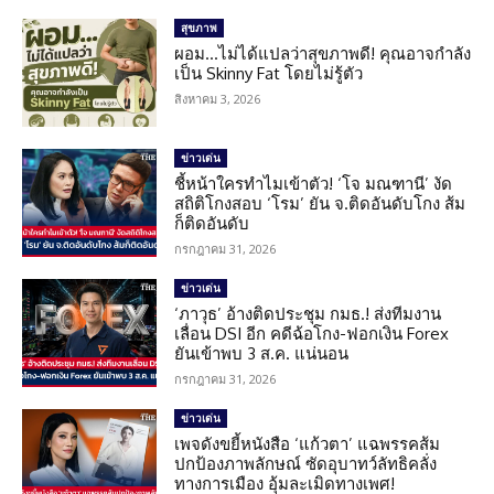
สุขภาพ
ผอม…ไม่ได้แปลว่าสุขภาพดี! คุณอาจกำลัง
เป็น Skinny Fat โดยไม่รู้ตัว
สิงหาคม 3, 2026
ข่าวเด่น
ชี้หน้าใครทำไมเข้าตัว! ‘โจ มณฑานี’ งัด
สถิติโกงสอบ ‘โรม’ ยัน จ.ติดอันดับโกง ส้ม
ก็ติดอันดับ
กรกฎาคม 31, 2026
ข่าวเด่น
‘ภาวุธ’ อ้างติดประชุม กมธ.! ส่งทีมงาน
เลื่อน DSI อีก คดีฉ้อโกง-ฟอกเงิน Forex
ยันเข้าพบ 3 ส.ค. แน่นอน
กรกฎาคม 31, 2026
ข่าวเด่น
เพจดังขยี้หนังสือ ‘แก้วตา’ แฉพรรคส้ม
ปกป้องภาพลักษณ์ ซัดอุบาทว์ลัทธิคลั่ง
ทางการเมือง อุ้มละเมิดทางเพศ!