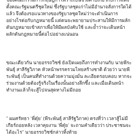
ตั้งคณะรัฐมนตรีชุดใหม่ ซึ่งรัฐบาลชุดเก่าไม่มีอำนาจสั่งการใดได้
แล้ว จึงต้องรอแนวทางของรัฐบาลชุดใหม่ว่าจะดำเนินการ
อย่างไรต่อกับกฎหมายนี้ แต่ตนจะพยายามประสานให้มีการผลัก
ดันกฎหมายเข้าสภาเพื่อให้มีผลบังคับใช้ และย้ำว่าจะเดินหน้า
ผลักดันกฎหมายนี้ต่อไปอย่างแน่นอน
ขณะเดียวกัน นายอรรถวิชช์ ยังเปิดเผยถึงการทำงานกับ นายพีระ
พันธุ์ สาลีรัฐวิภาค หัวหน้าพรรครวมไทยสร้างชาติ ด้วยว่า นายพี
ระพันธุ์ เป็นคนที่ทำงานด้วยความมุ่งมั่น ละเอียดรอบคอบ หากจะ
ร่วมงานด้วยต้องรู้จริงในเรื่องนั้นอย่างลึกซึ้ง และเมื่อเดินหน้า
ทำงานแล้วก็จะสู้ไปจนสุดทางไม่มีถอย
” ผมศรัทธา ‘พี่ตุ๋ย’ (พีระพันธุ์ สาลีรัฐวิภาค) ตรงที่ว่า เวลาสู้ไม่มี
เกียร์ถอยหลัง เวลาคุยงาน ‘พี่ตุ๋ย’ จะถามคำเดียวว่า ประชาชนจะ
ได้อะไร” นายอรรถวิชช์กล่าวทิ้งท้าย