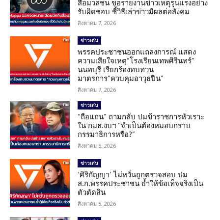
สื่อมวลชน ขอรายงานข่าวเหตุรุนแรงอย่าง
รับผิดชอบ ชี้วิธีเล่าข่าวมีผลต่อสังคม
สิงหาคม 7, 2026
ข่าวเด่น
พรรคประชาชนออกแถลงการณ์ แสดง
ความเสียใจเหตุ”โรงเรียนเทพศิรินทร์”
นนทบุรี เรียกร้องทบทวน
มาตรการ”ควบคุมอาวุธปืน”
สิงหาคม 7, 2026
ข่าวเด่น
“ถือแถน” ถามกลับ ปมข้าราชการหัวเราะ
ใน กมธ.งบฯ “จำเป็นต้องหมอบกราบ
กรรมาธิการหรือ?”
สิงหาคม 5, 2026
ข่าวเด่น
‘ศิริกัญญา’ ไม่หวั่นถูกตรวจสอบ ปม
ส.ก.พรรคประชาชน ย้ำให้ข้อเท็จจริงเป็น
ตัวตัดสิน
สิงหาคม 5, 2026