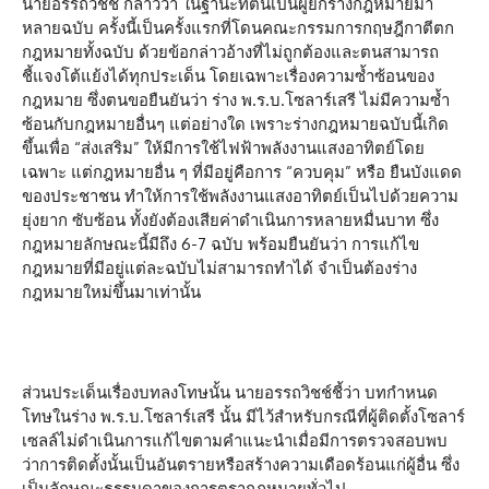
นายอรรถวิชช์ กล่าวว่า ในฐานะที่ตนเป็นผู้ยกร่างกฎหมายมา
หลายฉบับ ครั้งนี้เป็นครั้งแรกที่โดนคณะกรรมการกฤษฎีกาตีตก
กฎหมายทั้งฉบับ ด้วยข้อกล่าวอ้างที่ไม่ถูกต้องและตนสามารถ
ชี้แจงโต้แย้งได้ทุกประเด็น โดยเฉพาะเรื่องความซ้ำซ้อนของ
กฎหมาย ซึ่งตนขอยืนยันว่า ร่าง พ.ร.บ.โซลาร์เสรี ไม่มีความซ้ำ
ซ้อนกับกฎหมายอื่นๆ แต่อย่างใด เพราะร่างกฎหมายฉบับนี้เกิด
ขึ้นเพื่อ “ส่งเสริม” ให้มีการใช้ไฟฟ้าพลังงานแสงอาทิตย์โดย
เฉพาะ แต่กฎหมายอื่น ๆ ที่มีอยู่คือการ “ควบคุม” หรือ ยืนบังแดด
ของประชาชน ทำให้การใช้พลังงานแสงอาทิตย์เป็นไปด้วยความ
ยุ่งยาก ซับซ้อน ทั้งยังต้องเสียค่าดำเนินการหลายหมื่นบาท ซึ่ง
กฎหมายลักษณะนี้มีถึง 6-7 ฉบับ พร้อมยืนยันว่า การแก้ไข
กฎหมายที่มีอยู่แต่ละฉบับไม่สามารถทำได้ จำเป็นต้องร่าง
กฎหมายใหม่ขึ้นมาเท่านั้น
ส่วนประเด็นเรื่องบทลงโทษนั้น นายอรรถวิชช์ชี้ว่า บทกำหนด
โทษในร่าง พ.ร.บ.โซลาร์เสรี นั้น มีไว้สำหรับกรณีที่ผู้ติดตั้งโซลาร์
เซลล์ไม่ดำเนินการแก้ไขตามคำแนะนำเมื่อมีการตรวจสอบพบ
ว่าการติดตั้งนั้นเป็นอันตรายหรือสร้างความเดือดร้อนแก่ผู้อื่น ซึ่ง
เป็นลักษณะธรรมดาของการตรากฎหมายทั่วไป