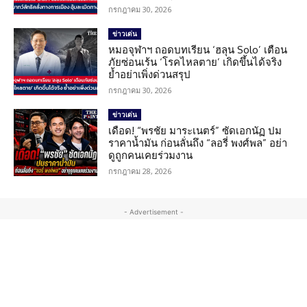
กรกฎาคม 30, 2026
ข่าวเด่น
หมอจุฬาฯ ถอดบทเรียน ‘ฮลุน Solo’ เตือน
ภัยซ่อนเร้น ‘โรคไหลตาย’ เกิดขึ้นได้จริง
ย้ำอย่าเพิ่งด่วนสรุป
กรกฎาคม 30, 2026
ข่าวเด่น
เดือด! “พรชัย มาระเนตร์” ซัดเอกนัฏ ปม
ราคาน้ำมัน ก่อนลั่นถึง “ลอรี่ พงศ์พล” อย่า
ดูถูกคนเคยร่วมงาน
กรกฎาคม 28, 2026
- Advertisement -