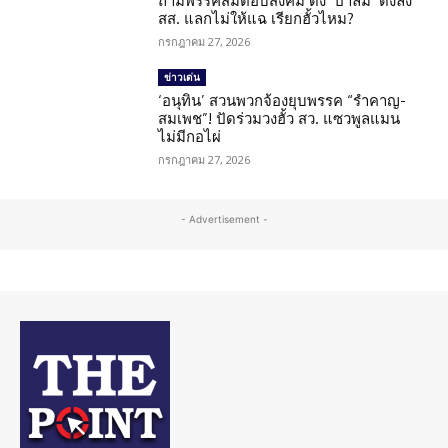
ถามพรรคส้มตอบสังคม ดึง ‘ปาล์ม’ ดึงลง
สส. แลกไม่ให้แฉ เรียกฮั้วไหม?
กรกฎาคม 27, 2026
ข่าวเด่น
‘อนุทิน’ สวนพวกจ้องยุบพรรค “รำคาญ-
สมเพช”! ปัดร่วมวงฮั้ว สว. แซวพูลแมน
ไม่มีกอไผ่
กรกฎาคม 27, 2026
- Advertisement -