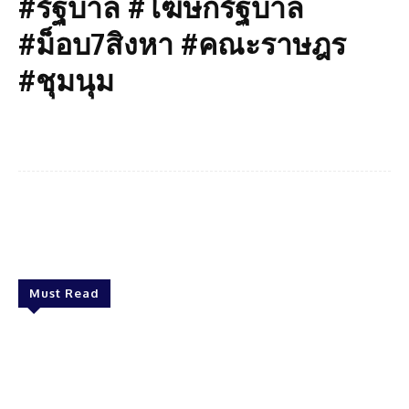
#รัฐบาล #โฆษกรัฐบาล
#ม็อบ7สิงหา #คณะราษฎร
#ชุมนุม
Facebook
Twitter
Pinterest
What
Must Read