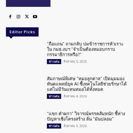
Editor Picks
“ถือแถน” ถามกลับ ปมข้าราชการหัวเราะ
ใน กมธ.งบฯ “จำเป็นต้องหมอบกราบ
กรรมาธิการหรือ?”
สิงหาคม 5, 2026
ข่าวเด่น
สัมภาษณ์พิเศษ “หมอลูกตาล” เปิดมุมมอง
ทันตแพทย์ยุค AI ชี้เทคโนโลยีช่วยรักษาได้
แต่ไม่มีวันแทนหมอได้ทั้งหมด
สิงหาคม 4, 2026
ข่าวเด่น
“แขก คำผกา” วิจารณ์พรรคส้มหนัก ชี้ห่าง
ปัญหาเชิงโครงสร้าง ลั่น “มันปลอม”
สิงหาคม 3, 2026
ข่าวเด่น