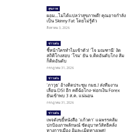
สุขภาพ
ผอม…ไม่ได้แปลว่าสุขภาพดี! คุณอาจกำลัง
เป็น Skinny Fat โดยไม่รู้ตัว
สิงหาคม 3, 2026
ข่าวเด่น
ชี้หน้าใครทำไมเข้าตัว! ‘โจ มณฑานี’ งัด
สถิติโกงสอบ ‘โรม’ ยัน จ.ติดอันดับโกง ส้ม
ก็ติดอันดับ
กรกฎาคม 31, 2026
ข่าวเด่น
‘ภาวุธ’ อ้างติดประชุม กมธ.! ส่งทีมงาน
เลื่อน DSI อีก คดีฉ้อโกง-ฟอกเงิน Forex
ยันเข้าพบ 3 ส.ค. แน่นอน
กรกฎาคม 31, 2026
ข่าวเด่น
เพจดังขยี้หนังสือ ‘แก้วตา’ แฉพรรคส้ม
ปกป้องภาพลักษณ์ ซัดอุบาทว์ลัทธิคลั่ง
ทางการเมือง อุ้มละเมิดทางเพศ!