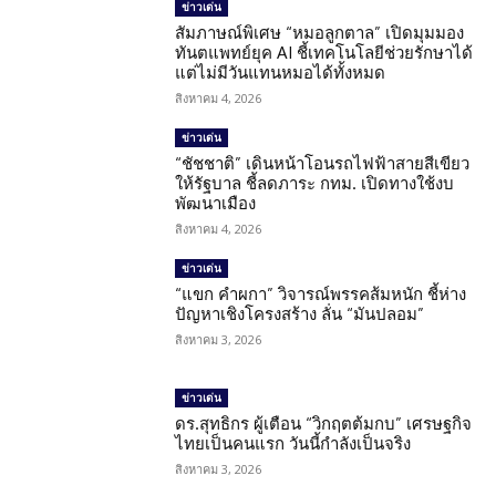
ข่าวเด่น
สัมภาษณ์พิเศษ “หมอลูกตาล” เปิดมุมมอง
ทันตแพทย์ยุค AI ชี้เทคโนโลยีช่วยรักษาได้
แต่ไม่มีวันแทนหมอได้ทั้งหมด
สิงหาคม 4, 2026
ข่าวเด่น
“ชัชชาติ” เดินหน้าโอนรถไฟฟ้าสายสีเขียว
ให้รัฐบาล ชี้ลดภาระ กทม. เปิดทางใช้งบ
พัฒนาเมือง
สิงหาคม 4, 2026
ข่าวเด่น
“แขก คำผกา” วิจารณ์พรรคส้มหนัก ชี้ห่าง
ปัญหาเชิงโครงสร้าง ลั่น “มันปลอม”
สิงหาคม 3, 2026
ข่าวเด่น
ดร.สุทธิกร ผู้เตือน “วิกฤตต้มกบ” เศรษฐกิจ
ไทยเป็นคนแรก วันนี้กำลังเป็นจริง
สิงหาคม 3, 2026