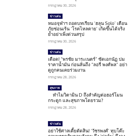
กรกฎาคม 30, 2026
ข่าวเด่น
หมอจุฬาฯ ถอดบทเรียน ‘ฮลุน Solo’ เตือน
ภัยซ่อนเร้น ‘โรคไหลตาย’ เกิดขึ้นได้จริง
ย้ำอย่าเพิ่งด่วนสรุป
กรกฎาคม 30, 2026
ข่าวเด่น
เดือด! “พรชัย มาระเนตร์” ซัดเอกนัฏ ปม
ราคาน้ำมัน ก่อนลั่นถึง “ลอรี่ พงศ์พล” อย่า
ดูถูกคนเคยร่วมงาน
กรกฎาคม 28, 2026
สุขภาพ
ทำไมวิตามิน D ถึงสำคัญต่อฮอร์โมน
กระดูก และสุขภาพโดยรวม?
กรกฎาคม 28, 2026
ข่าวเด่น
อย่าใช้ศาลเตี้ยตัดสิน! ‘วัชรพงศ์’ ทุบโต๊ะ