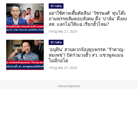
ข่าวเด่น
อย่าใช้ศาลเตี้ยตัดสิน! ‘วัชรพงศ์’ ทุบโต๊ะ
ถามพรรคส้มตอบสังคม ดึง ‘ปาล์ม’ ดึงลง
สส. แลกไม่ให้แฉ เรียกฮั้วไหม?
กรกฎาคม 27, 2026
ข่าวเด่น
‘อนุทิน’ สวนพวกจ้องยุบพรรค “รำคาญ-
สมเพช”! ปัดร่วมวงฮั้ว สว. แซวพูลแมน
ไม่มีกอไผ่
กรกฎาคม 27, 2026
- Advertisement -