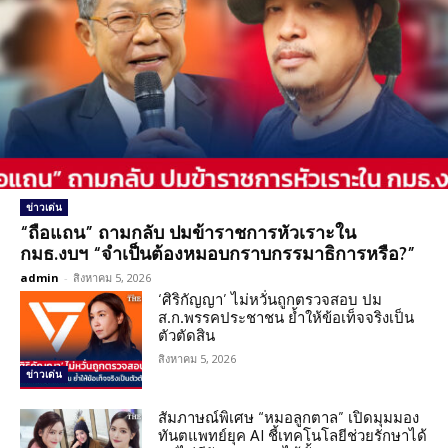
ข่าวเด่น
“ถือแถน” ถามกลับ ปมข้าราชการหัวเราะใน
กมธ.งบฯ “จำเป็นต้องหมอบกราบกรรมาธิการหรือ?”
admin
-
สิงหาคม 5, 2026
‘ศิริกัญญา’ ไม่หวั่นถูกตรวจสอบ ปม
ส.ก.พรรคประชาชน ย้ำให้ข้อเท็จจริงเป็น
ตัวตัดสิน
สิงหาคม 5, 2026
ข่าวเด่น
สัมภาษณ์พิเศษ “หมอลูกตาล” เปิดมุมมอง
ทันตแพทย์ยุค AI ชี้เทคโนโลยีช่วยรักษาได้