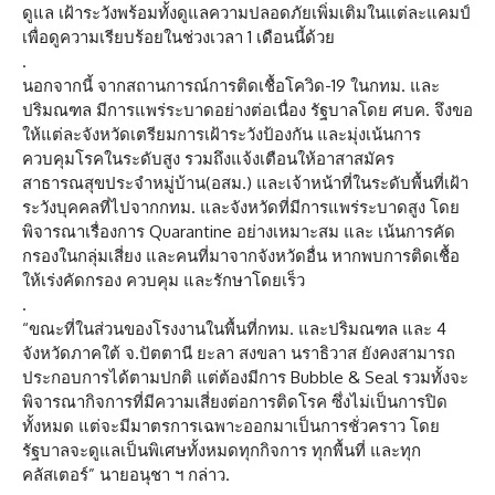
ดูแล เฝ้าระวังพร้อมทั้งดูแลความปลอดภัยเพิ่มเติมในแต่ละแคมป์
เพื่อดูความเรียบร้อยในช่วงเวลา 1 เดือนนี้ด้วย
.
นอกจากนี้ จากสถานการณ์การติดเชื้อโควิด-19 ในกทม. และ
ปริมณฑล มีการแพร่ระบาดอย่างต่อเนื่อง รัฐบาลโดย ศบค. จึงขอ
ให้แต่ละจังหวัดเตรียมการเฝ้าระวังป้องกัน และมุ่งเน้นการ
ควบคุมโรคในระดับสูง รวมถึงแจ้งเตือนให้อาสาสมัคร
สาธารณสุขประจำหมู่บ้าน(อสม.) และเจ้าหน้าที่ในระดับพื้นที่เฝ้า
ระวังบุคคลที่ไปจากกทม. และจังหวัดที่มีการแพร่ระบาดสูง โดย
พิจารณาเรื่องการ Quarantine อย่างเหมาะสม และ เน้นการคัด
กรองในกลุ่มเสี่ยง และคนที่มาจากจังหวัดอื่น หากพบการติดเชื้อ
ให้เร่งคัดกรอง ควบคุม และรักษาโดยเร็ว
.
“ขณะที่ในส่วนของโรงงานในพื้นที่กทม. และปริมณฑล และ 4
จังหวัดภาคใต้ จ.ปัตตานี ยะลา สงขลา นราธิวาส ยังคงสามารถ
ประกอบการได้ตามปกติ แต่ต้องมีการ Bubble & Seal รวมทั้งจะ
พิจารณากิจการที่มีความเสี่ยงต่อการติดโรค ซึ่งไม่เป็นการปิด
ทั้งหมด แต่จะมีมาตรการเฉพาะออกมาเป็นการชั่วคราว โดย
รัฐบาลจะดูแลเป็นพิเศษทั้งหมดทุกกิจการ ทุกพื้นที่ และทุก
คลัสเตอร์” นายอนุชา ฯ กล่าว.