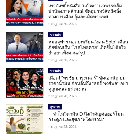
เพจดังขยี้หนังสือ ‘แก้วตา’ แฉพรรคส้ม
ปกป้องภาพลักษณ์ ซัดอุบาทว์ลัทธิคลั่ง
ทางการเมือง อุ้มละเมิดทางเพศ!
กรกฎาคม 30, 2026
ข่าวเด่น
หมอจุฬาฯ ถอดบทเรียน ‘ฮลุน Solo’ เตือน
ภัยซ่อนเร้น ‘โรคไหลตาย’ เกิดขึ้นได้จริง
ย้ำอย่าเพิ่งด่วนสรุป
กรกฎาคม 30, 2026
ข่าวเด่น
เดือด! “พรชัย มาระเนตร์” ซัดเอกนัฏ ปม
ราคาน้ำมัน ก่อนลั่นถึง “ลอรี่ พงศ์พล” อย่า
ดูถูกคนเคยร่วมงาน
กรกฎาคม 28, 2026
สุขภาพ
ทำไมวิตามิน D ถึงสำคัญต่อฮอร์โมน
กระดูก และสุขภาพโดยรวม?
กรกฎาคม 28, 2026