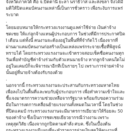
จังหวัดภาคใต้ คือ จ.ปัตตานี ยะลา นราธิวาส และสงขลา จึงได้มี
มติให้ปิดแคมป์คนงานเหล่านี้เป็นการชั่วคราว เพื่อระงับการแพร่
ระบาด
.
โดยมอบหมายให้กระทรวงแรงงานดูแลค่าใช้จ่าย เงินค่าจ้าง
ชดเชย ให้แก่ลูกจ้างแทนผู้ประกอบการ ในช่วงที่มีการประกาศปิด
1 เดือน แต่ทั้งนี้ คนงานจะต้องอยู่ในพื้นที่ที่จำกัดไว้ เนื่องจากที่
ผ่านมาแคมป์คนงานก่อสร้างเป็นแหล่งแพร่กระจายเชื้อที่พิสูจน์
ทราบได้ โดยกระทรวงแรงงานจะเข้าตรวจสอบเช็คชื่อคนงานทุก
วันเพื่อทำบัญชีค่าจ้างร่วมกับตัวแทนนายจ้าง หากลูกจ้างคนใดไม่
อยู่ในแคมป์ก็จะพิจารณาอีกทีเป็นรายๆ ไป เพราะการจ่ายค่าจ้าง
นั้นอยู่ที่นายจ้างต้องรับรองด้วย
.
นอกจากนี้ กระทรวงแรงงานจะประสานกับกระทรวงมหาดไทย
เพื่อลงไปในพื้นที่และพบกับผู้ประกอบการ เพื่อทำความเข้าใจและ
ชี้แจงมาตรการความช่วยเหลือจากรัฐบาล พร้อมกับขอความร่วม
มือในการงดการเคลื่อนย้ายแรงงานทั้งหมดในเวลานี้ โดยในช่วง
ที่ปิดแคมป์ กระทรวงแรงงานจะมีมาตรการเยียวยาให้ร้อยละ 50
ของค่าจ้าง ซึ่งเป็นการชดเชยเยียวยากรณีว่างงาน เพราะ
เหตุสุดวิสัย เนื่องจากถูกปิดตามคำสั่ง ศบค. ซึ่งในเบื้องต้น
กระทรวงแรงงานมีแผนที่จะทำรายการจ่ายเงินสดให้คนงานที่