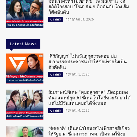
ชี้หน้าใครทำไมเข้าตัว! ‘โจ มณฑานี’ งัด
สถิติโกงสอบ ‘โรม’ ยัน จ.ติดอันดับโกง ส้ม
ก็ติดอันดับ
กรกฎาคม 31, 2026
ข่าวเด่น
Latest News
‘ศิริกัญญา’ ไม่หวั่นถูกตรวจสอบ ปม
ส.ก.พรรคประชาชน ย้ำให้ข้อเท็จจริงเป็น
ตัวตัดสิน
สิงหาคม 5, 2026
ข่าวเด่น
สัมภาษณ์พิเศษ “หมอลูกตาล” เปิดมุมมอง
ทันตแพทย์ยุค AI ชี้เทคโนโลยีช่วยรักษาได้
แต่ไม่มีวันแทนหมอได้ทั้งหมด
สิงหาคม 4, 2026
ข่าวเด่น
“ชัชชาติ” เดินหน้าโอนรถไฟฟ้าสายสีเขียว
ให้รัฐบาล ชี้ลดภาระ กทม. เปิดทางใช้งบ