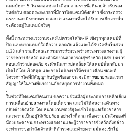
แคมป์ทุกๆ 5 วัน ตลอดช่วง 1 เดือน ตามรายชื่อที่นายจ้างรับรอง
วันต่อวัน ตลอดระยะเวลาที่มีการปิดแคมป์ดังกล่าว ซึ่งกระทรวง
แรงงานจะมีระบบตรวจสอบว่าแรงงานที่จะได้รับการเยียวยานั้น
จะต้องอยู่ในแคมป์จริงๆ
.
ทั้งนี้ กระทรวงแรงงานจะลงไปตรวจโควิด-19 เชิงรุกทุกแคมป์ที่
ปิด และหากแคมป์ใดถือว่าปลอดภัยแล้วและได้รับวัคซีนในส่วน
ม.33 แล้ว รวมถึงคณะกรรมการร่วมระหว่างกระทรวงแรงงาน ผู้
ว่าราชการจังหวัด และสำนักงานสาธารณสุขจังหวัด (สสจ.) ตรวจ
สอบแล้วว่าปลอดภัย จะดำเนินการปลดล็อคให้แคมป์นั้นกลับมา
เปิดได้โดยเร็วที่สุด และอาจไม่ต้องรอให้ครบ 1 เดือน ขณะที่
โครงการใดที่มีสัญญากับรัฐหรือเอกชน จะมีการขยายระยะเวลา
สัญญาให้ในช่วงที่แรงงานต้องหยุดการทำงานทั้งหมด
.
ในช่วงที่ปิดแคมป์คนงาน ขอความร่วมมือผู้ประกอบการหลีกเลี่ยง
การเคลื่อนย้ายแรงงานโดยเด็ดขาด และไม่ให้คนงานเดินทาง
กลับต่างจังหวัด โดยหน่วยงานของรัฐจะเข้าไปดูแลเรื่องอาหาร
และความเป็นอยู่ให้เรียบร้อย อย่างไรก็ตาม เพื่อความมั่นใจของพี่
น้องประชาชน กระทรวงแรงงานและผู้ว่าราชการจังหวัดดังกล่าว
จะทำการขอกำลังเจ้าหน้าที่ตำรวจและฝ่ายความมั่นคงเข้าไป