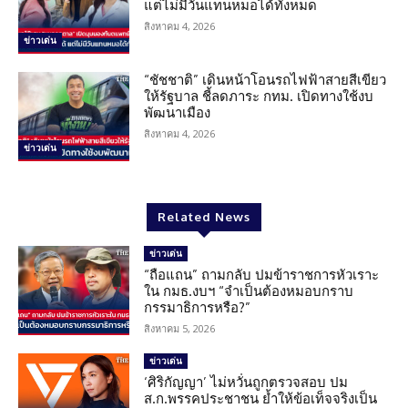
แต่ไม่มีวันแทนหมอได้ทั้งหมด
สิงหาคม 4, 2026
ข่าวเด่น
“ชัชชาติ” เดินหน้าโอนรถไฟฟ้าสายสีเขียว
ให้รัฐบาล ชี้ลดภาระ กทม. เปิดทางใช้งบ
พัฒนาเมือง
สิงหาคม 4, 2026
ข่าวเด่น
Related News
ข่าวเด่น
“ถือแถน” ถามกลับ ปมข้าราชการหัวเราะ
ใน กมธ.งบฯ “จำเป็นต้องหมอบกราบ
กรรมาธิการหรือ?”
สิงหาคม 5, 2026
ข่าวเด่น
‘ศิริกัญญา’ ไม่หวั่นถูกตรวจสอบ ปม
ส.ก.พรรคประชาชน ย้ำให้ข้อเท็จจริงเป็น