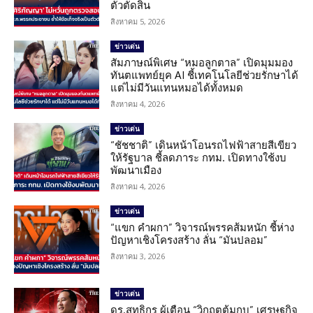
ตัวตัดสิน
สิงหาคม 5, 2026
ข่าวเด่น
สัมภาษณ์พิเศษ “หมอลูกตาล” เปิดมุมมอง
ทันตแพทย์ยุค AI ชี้เทคโนโลยีช่วยรักษาได้
แต่ไม่มีวันแทนหมอได้ทั้งหมด
สิงหาคม 4, 2026
ข่าวเด่น
“ชัชชาติ” เดินหน้าโอนรถไฟฟ้าสายสีเขียว
ให้รัฐบาล ชี้ลดภาระ กทม. เปิดทางใช้งบ
พัฒนาเมือง
สิงหาคม 4, 2026
ข่าวเด่น
“แขก คำผกา” วิจารณ์พรรคส้มหนัก ชี้ห่าง
ปัญหาเชิงโครงสร้าง ลั่น “มันปลอม”
สิงหาคม 3, 2026
ข่าวเด่น
ดร.สุทธิกร ผู้เตือน “วิกฤตต้มกบ” เศรษฐกิจ