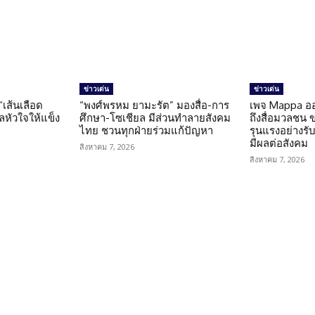
ข่าวเด่น
ข่าวเด่น
 “เส้นเลือด
“พงศ์พรหม ยามะรัต” มองสื่อ-การ
เพจ Mappa อ
แลหัวใจให้แข็ง
ศึกษา-โซเชียล มีส่วนทำลายสังคม
ถึงสื่อมวลชน 
ไทย ชวนทุกฝ่ายร่วมแก้ปัญหา
รุนแรงอย่างรับผ
มีผลต่อสังคม
สิงหาคม 7, 2026
สิงหาคม 7, 2026