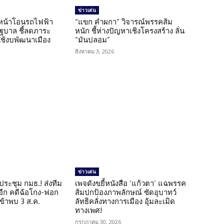
ข่าวเด่น
นหน้าโอนรถไฟฟ้า
“แขก คำผกา” วิจารณ์พรรคส้ม
รัฐบาล ชี้ลดภาระ
หนัก ชี้ห่างปัญหาเชิงโครงสร้าง ลั่น
ใช้งบพัฒนาเมือง
“มันปลอม”
สิงหาคม 3, 2026
ข่าวเด่น
ดประชุม กมธ.! ส่งทีม
เพจดังขยี้หนังสือ ‘แก้วตา’ แฉพรรค
 อีก คดีฉ้อโกง-ฟอก
ส้มปกป้องภาพลักษณ์ ซัดอุบาทว์
เข้าพบ 3 ส.ค.
ลัทธิคลั่งทางการเมือง อุ้มละเมิด
ทางเพศ!
กรกฎาคม 30, 2026