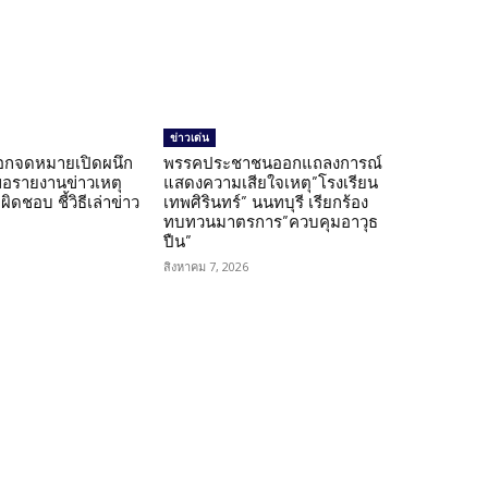
ข่าวเด่น
อกจดหมายเปิดผนึก
พรรคประชาชนออกแถลงการณ์
ขอรายงานข่าวเหตุ
แสดงความเสียใจเหตุ”โรงเรียน
ิดชอบ ชี้วิธีเล่าข่าว
เทพศิรินทร์” นนทบุรี เรียกร้อง
ทบทวนมาตรการ”ควบคุมอาวุธ
ปืน”
สิงหาคม 7, 2026