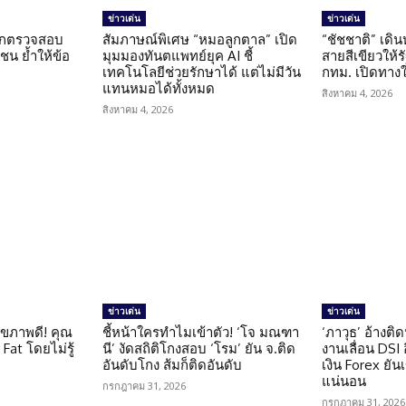
ข่าวเด่น
ข่าวเด่น
นถูกตรวจสอบ
สัมภาษณ์พิเศษ “หมอลูกตาล” เปิด
“ชัชชาติ” เดิ
น ย้ำให้ข้อ
มุมมองทันตแพทย์ยุค AI ชี้
สายสีเขียวให้
น
เทคโนโลยีช่วยรักษาได้ แต่ไม่มีวัน
กทม. เปิดทาง
แทนหมอได้ทั้งหมด
สิงหาคม 4, 2026
สิงหาคม 4, 2026
ข่าวเด่น
ข่าวเด่น
ุขภาพดี! คุณ
ชี้หน้าใครทำไมเข้าตัว! ‘โจ มณฑา
‘ภาวุธ’ อ้างติ
Fat โดยไม่รู้
นี’ งัดสถิติโกงสอบ ‘โรม’ ยัน จ.ติด
งานเลื่อน DSI
อันดับโกง ส้มก็ติดอันดับ
เงิน Forex ยัน
แน่นอน
กรกฎาคม 31, 2026
กรกฎาคม 31, 2026