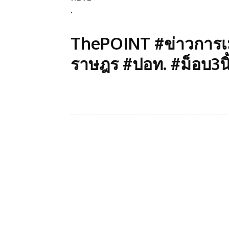
.
ThePOINT #ข่าวการเมื
ราษฎร #ปอท. #ม็อบ3นิ
Facebook
แบ่งปัน