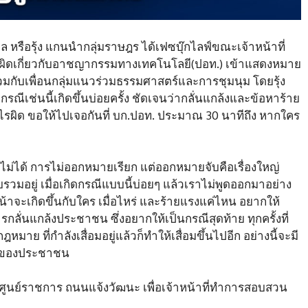
กุล หรือรุ้ง แกนนำกลุ่มราษฎร ได้เฟซบุ๊กไลฟ์ขณะเจ้าหน้าที่
ดเกี่ยวกับอาชญากรรมทางเทคโนโลยี(ปอท.) เข้าแสดงหมาย
ร่วมกับเพื่อนกลุ่มแนวร่วมธรรมศาสตร์และการชุมนุม โดยรุ้ง
กรณีเช่นนี้เกิดขึ้นบ่อยครั้ง ชัดเจนว่ากลั่นแกล้งและข้อหาร้าย
่าทำอะไรผิด ขอให้ไปเจอกันที่ บก.ปอท. ประมาณ 30 นาทีถึง หากใคร
ี้ไม่ได้ การไม่ออกหมายเรียก แต่ออกหมายจับคือเรื่องใหญ่
มอยู่ เมื่อเกิดกรณีแบบนี้บ่อยๆ แล้วเราไม่พูดออกมาอย่าง
งหน้าจะเกิดขึ้นกับใคร เมื่อไหร่ และร้ายแรงแค่ไหน อยากให้
กลั่นแกล้งประชาชน ซึ่งอยากให้เป็นกรณีสุดท้าย ทุกครั้งที่
ย ที่กำลังเสื่อมอยู่แล้วก็ทำให้เสื่อมขึ้นไปอีก อย่างนี้จะมี
ทธิของประชาชน
ท. ศูนย์ราชการ ถนนแจ้งวัฒนะ เพื่อเจ้าหน้าที่ทำการสอบสวน