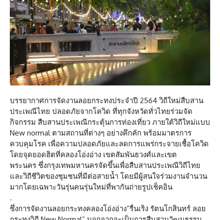
บรรยากาศการจัดงานลอยกระทงประจำปี 2564 วิถีใหม่สืบสาน
ประเพณีไทย ปลอดภัยจากโควิด ที่ทุกจังหวัดทั่วไทยร่วมจัด
กิจกรรม สืบสานประเพณีกระตุ้นการท่องเที่ยว ภายใต้วิถีใหม่แบบ
New normal ตามสถานที่ต่างๆ อย่างคึกคัก พร้อมมาตรการ
ควบคุมโรค เพื่อความปลอดภัยและลดการแพร่กระจายเชื้อโควิด
โดยจุดยอดฮิตที่คลองโอ่งอ่าง เขตสัมพันธวงศ์และเขต
พระนคร ซึ่งกรุงเทพมหานครจัดขึ้นเพื่อสืบสานประเพณีวิถีไทย
และวิถีชีวิตของชุมชนที่มีต่อสายน้ำ โดยมีผู้สนใจร่วมงานจำนวน
มากโดยเฉพาะวันรุ่นคนรุ่นใหม่ที่พากันถ่ายรูปเช็คอิน
.
ซึ่งการจัดงานลอยกระทงคลองโอ่งอ่าง”รื่นเริง รัตนโกสินทร์ ลอย
กระทงวิถี New Normal” นอกจากจะเป็นการสืบสานวัฒนธรรม