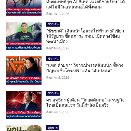
ทันตแพทย์ยุค AI ชี้เทคโนโลยีช่วยรักษาได้
แต่ไม่มีวันแทนหมอได้ทั้งหมด
สิงหาคม 4, 2026
ข่าวเด่น
“ชัชชาติ” เดินหน้าโอนรถไฟฟ้าสายสีเขียว
ให้รัฐบาล ชี้ลดภาระ กทม. เปิดทางใช้งบ
พัฒนาเมือง
สิงหาคม 4, 2026
ข่าวเด่น
“แขก คำผกา” วิจารณ์พรรคส้มหนัก ชี้ห่าง
ปัญหาเชิงโครงสร้าง ลั่น “มันปลอม”
สิงหาคม 3, 2026
ข่าวเด่น
ดร.สุทธิกร ผู้เตือน “วิกฤตต้มกบ” เศรษฐกิจ
ไทยเป็นคนแรก วันนี้กำลังเป็นจริง
สิงหาคม 3, 2026
สุขภาพ