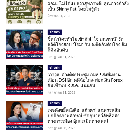
ผอม…ไม่ได้แปลว่าสุขภาพดี! คุณอาจกำลัง
เป็น Skinny Fat โดยไม่รู้ตัว
สิงหาคม 3, 2026
ข่าวเด่น
ชี้หน้าใครทำไมเข้าตัว! ‘โจ มณฑานี’ งัด
สถิติโกงสอบ ‘โรม’ ยัน จ.ติดอันดับโกง ส้ม
ก็ติดอันดับ
กรกฎาคม 31, 2026
ข่าวเด่น
‘ภาวุธ’ อ้างติดประชุม กมธ.! ส่งทีมงาน
เลื่อน DSI อีก คดีฉ้อโกง-ฟอกเงิน Forex
ยันเข้าพบ 3 ส.ค. แน่นอน
กรกฎาคม 31, 2026
ข่าวเด่น
เพจดังขยี้หนังสือ ‘แก้วตา’ แฉพรรคส้ม
ปกป้องภาพลักษณ์ ซัดอุบาทว์ลัทธิคลั่ง
ทางการเมือง อุ้มละเมิดทางเพศ!
กรกฎาคม 30, 2026