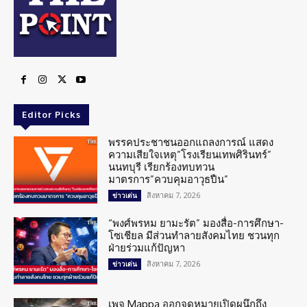
Editor Picks
พรรคประชาชนออกแถลงการณ์ แสดง
ความเสียใจเหตุ”โรงเรียนเทพศิรินทร์”
นนทบุรี เรียกร้องทบทวน
มาตรการ”ควบคุมอาวุธปืน”
สิงหาคม 7, 2026
ข่าวเด่น
“พงศ์พรหม ยามะรัต” มองสื่อ-การศึกษา-
โซเชียล มีส่วนทำลายสังคมไทย ชวนทุก
ฝ่ายร่วมแก้ปัญหา
สิงหาคม 7, 2026
ข่าวเด่น
เพจ Mappa ออกจดหมายเปิดผนึกถึง