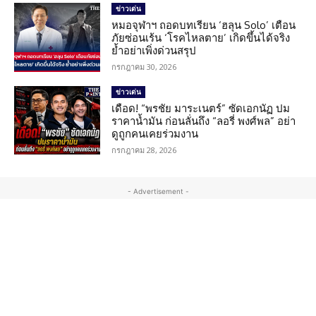
ข่าวเด่น
หมอจุฬาฯ ถอดบทเรียน ‘ฮลุน Solo’ เตือน
ภัยซ่อนเร้น ‘โรคไหลตาย’ เกิดขึ้นได้จริง
ย้ำอย่าเพิ่งด่วนสรุป
กรกฎาคม 30, 2026
ข่าวเด่น
เดือด! “พรชัย มาระเนตร์” ซัดเอกนัฏ ปม
ราคาน้ำมัน ก่อนลั่นถึง “ลอรี่ พงศ์พล” อย่า
ดูถูกคนเคยร่วมงาน
กรกฎาคม 28, 2026
- Advertisement -