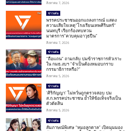
สิงหาคม 7, 2026
ข่าวเด่น
พรรคประชาชนออกแถลงการณ์ แสดง
ความเสียใจเหตุ”โรงเรียนเทพศิรินทร์”
นนทบุรี เรียกร้องทบทวน
มาตรการ”ควบคุมอาวุธปืน”
สิงหาคม 7, 2026
ข่าวเด่น
“ถือแถน” ถามกลับ ปมข้าราชการหัวเราะ
ใน กมธ.งบฯ “จำเป็นต้องหมอบกราบ
กรรมาธิการหรือ?”
สิงหาคม 5, 2026
ข่าวเด่น
‘ศิริกัญญา’ ไม่หวั่นถูกตรวจสอบ ปม
ส.ก.พรรคประชาชน ย้ำให้ข้อเท็จจริงเป็น
ตัวตัดสิน
สิงหาคม 5, 2026
ข่าวเด่น
สัมภาษณ์พิเศษ “หมอลูกตาล” เปิดมุมมอง