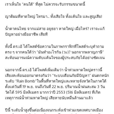
เราเห็นใจ “คนใต้” ที่สุด ไม่ควรจะรับกรรมขนาดนี้
ญาติผมที่หาดใหญ่ โทรมา.. ทั้งเสียใจ ทั้งแค้นใจ และสูญเสีย!
น้ำตาคนไทย จากแม่สาย อยุธยา หาดใหญ่ เมื่อไหร่? เราจะแก้
ปัญหาอย่างมืออาชีพ เสียที
ทั้งนี้ ดร.เอ้ ได้โพสต์ข้อความในภาพกราฟิกที่โพสต์ระบุคำถาม
ตรง ๆ จากคนใต้ว่า “มันทำอะไรกัน (วะ)? นอกจากผลาญภาษี”
สะท้อนอารมณ์ความคับแค้นใจของผู้ประสบภัยได้อย่างชัดเจน
นอกจากนี้ ดร.เอ้ ได้โพสต์เพิ่มเติมว่า น้ำท่วมหาดใหญ่คราวนี้
เสียงสะท้อนออกมาตรงกันว่า “ระบบเตือนภัยมีปัญหา” ฝนตกหนัก
ระดับ “Rain Bomb”ในพื้นที่หาดใหญ่และหลายจังหวัดในภาคใต้
ตั้งแต่วันที่ 19 พ.ย. จนถึงวันที่ 22 พ.ย. ปริมาณน้ำฝนสะสม 3 วัน
วัดได้ 595 มิลลิเมตร มากกว่าปี 2553 (516 มิลลิเมตร) ที่เกิด
เหตุการณ์น้ำท่วมหาดใหญ่ เสียหายนับหมื่นล้านมาแล้ว
ปีนี้ ระดับน้ำสูงขึ้นต่อเนื่องจนกระทั่งเข้าท่วมเขตเทศบาลเมือง