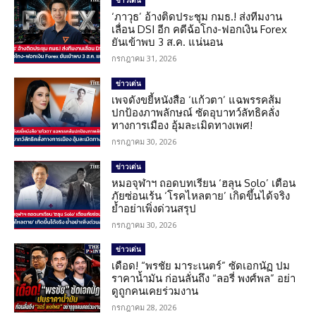
‘ภาวุธ’ อ้างติดประชุม กมธ.! ส่งทีมงาน
เลื่อน DSI อีก คดีฉ้อโกง-ฟอกเงิน Forex
ยันเข้าพบ 3 ส.ค. แน่นอน
กรกฎาคม 31, 2026
ข่าวเด่น
เพจดังขยี้หนังสือ ‘แก้วตา’ แฉพรรคส้ม
ปกป้องภาพลักษณ์ ซัดอุบาทว์ลัทธิคลั่ง
ทางการเมือง อุ้มละเมิดทางเพศ!
กรกฎาคม 30, 2026
ข่าวเด่น
หมอจุฬาฯ ถอดบทเรียน ‘ฮลุน Solo’ เตือน
ภัยซ่อนเร้น ‘โรคไหลตาย’ เกิดขึ้นได้จริง
ย้ำอย่าเพิ่งด่วนสรุป
กรกฎาคม 30, 2026
ข่าวเด่น
เดือด! “พรชัย มาระเนตร์” ซัดเอกนัฏ ปม
ราคาน้ำมัน ก่อนลั่นถึง “ลอรี่ พงศ์พล” อย่า
ดูถูกคนเคยร่วมงาน
กรกฎาคม 28, 2026