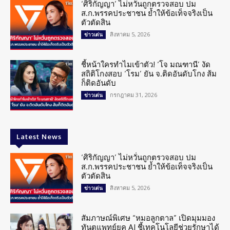
‘ศิริกัญญา’ ไม่หวั่นถูกตรวจสอบ ปม
ส.ก.พรรคประชาชน ย้ำให้ข้อเท็จจริงเป็น
ตัวตัดสิน
สิงหาคม 5, 2026
ข่าวเด่น
ชี้หน้าใครทำไมเข้าตัว! ‘โจ มณฑานี’ งัด
สถิติโกงสอบ ‘โรม’ ยัน จ.ติดอันดับโกง ส้ม
ก็ติดอันดับ
กรกฎาคม 31, 2026
ข่าวเด่น
Latest News
‘ศิริกัญญา’ ไม่หวั่นถูกตรวจสอบ ปม
ส.ก.พรรคประชาชน ย้ำให้ข้อเท็จจริงเป็น
ตัวตัดสิน
สิงหาคม 5, 2026
ข่าวเด่น
สัมภาษณ์พิเศษ “หมอลูกตาล” เปิดมุมมอง
ทันตแพทย์ยุค AI ชี้เทคโนโลยีช่วยรักษาได้