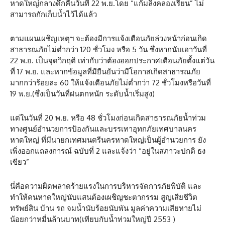
หาดใหญ่กลางดึกคืนวันที่ 22 พ.ย.โดย “แก้มลิงคลองเรียน” ไม่
สามารถกักเก็บน้ำไว้ได้แล้ว
ตามแผนเผชิญเหตุฯ จะต้องมีการแจ้งเตือนภัยล่วงหน้าก่อนเกิด
สาธารณภัยไม่ต่ำกว่า 120 ชั่วโมง หรือ 5 วัน ซึ่งหากนับเอาวันที่
22 พ.ย. เป็นจุดวิกฤติ เท่ากับว่าต้องออกประกาศเตือนภัยตั้งแต่วัน
ที่ 17 พ.ย. และหากข้อมูลที่มียืนยันว่ามีโอกาสเกิดสาธารณภัย
มากกว่าร้อยละ 60 ให้แจ้งเตือนภัยไม่ต่ำกว่า 72 ชั่วโมงหรือวันที่
19 พ.ย.(ซึ่งเป็นวันที่ฝนตกหนัก ระดับน้ำเริ่มสูง)
แต่ในวันที่ 20 พ.ย. หรือ 48 ชั่วโมงก่อนเกิดสาธารณภัยน้ำท่วม
ทางศูนย์อำนวยการป้องกันและบรรเทาอุทกภัยเทศบาลนคร
หาดใหญ่ ที่มีนายกเทศมนตรีนครหาดใหญ่เป็นผู้อำนวยการ ยัง
เพิ่งออกแถลงการณ์ ฉบับที่ 2 และแจ้งว่า “อยู่ในสภาวะปกติ ธง
เขียว”
นี่คือความผิดพลาดร้ายแรงในการบริหารจัดการภัยพิบัติ และ
ทำให้คนหาดใหญ่นับแสนต้องเผชิญชะตากรรม สูญเสียชีวิต
ทรัพย์สิน บ้าน รถ จมน้ำนับร้อยนับพัน มูลค่าความเสียหายไม่
น้อยกว่าหมื่นล้านบาท(เทียบกับน้ำท่วมใหญ่ปี 2553 )