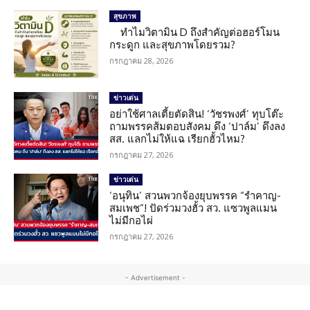
สุขภาพ
ทำไมวิตามิน D ถึงสำคัญต่อฮอร์โมน
กระดูก และสุขภาพโดยรวม?
กรกฎาคม 28, 2026
ข่าวเด่น
อย่าใช้ศาลเตี้ยตัดสิน! ‘วัชรพงศ์’ ทุบโต๊ะ
ถามพรรคส้มตอบสังคม ดึง ‘ปาล์ม’ ดึงลง
สส. แลกไม่ให้แฉ เรียกฮั้วไหม?
กรกฎาคม 27, 2026
ข่าวเด่น
‘อนุทิน’ สวนพวกจ้องยุบพรรค “รำคาญ-
สมเพช”! ปัดร่วมวงฮั้ว สว. แซวพูลแมน
ไม่มีกอไผ่
กรกฎาคม 27, 2026
- Advertisement -