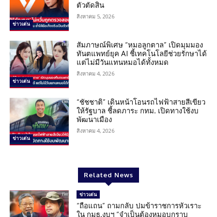
ตัวตัดสิน
สิงหาคม 5, 2026
ข่าวเด่น
สัมภาษณ์พิเศษ “หมอลูกตาล” เปิดมุมมอง
ทันตแพทย์ยุค AI ชี้เทคโนโลยีช่วยรักษาได้
แต่ไม่มีวันแทนหมอได้ทั้งหมด
สิงหาคม 4, 2026
ข่าวเด่น
“ชัชชาติ” เดินหน้าโอนรถไฟฟ้าสายสีเขียว
ให้รัฐบาล ชี้ลดภาระ กทม. เปิดทางใช้งบ
พัฒนาเมือง
สิงหาคม 4, 2026
ข่าวเด่น
Related News
ข่าวเด่น
“ถือแถน” ถามกลับ ปมข้าราชการหัวเราะ
ใน กมธ.งบฯ “จำเป็นต้องหมอบกราบ