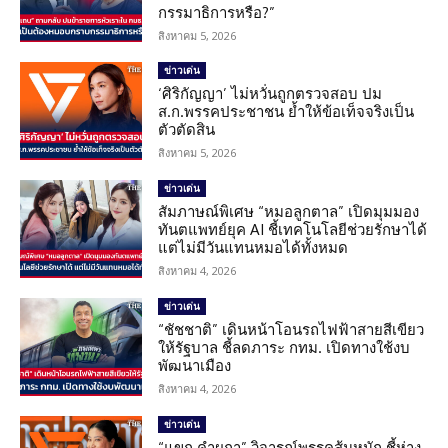
กรรมาธิการหรือ?”
สิงหาคม 5, 2026
ข่าวเด่น
‘ศิริกัญญา’ ไม่หวั่นถูกตรวจสอบ ปม
ส.ก.พรรคประชาชน ย้ำให้ข้อเท็จจริงเป็น
ตัวตัดสิน
สิงหาคม 5, 2026
ข่าวเด่น
สัมภาษณ์พิเศษ “หมอลูกตาล” เปิดมุมมอง
ทันตแพทย์ยุค AI ชี้เทคโนโลยีช่วยรักษาได้
แต่ไม่มีวันแทนหมอได้ทั้งหมด
สิงหาคม 4, 2026
ข่าวเด่น
“ชัชชาติ” เดินหน้าโอนรถไฟฟ้าสายสีเขียว
ให้รัฐบาล ชี้ลดภาระ กทม. เปิดทางใช้งบ
พัฒนาเมือง
สิงหาคม 4, 2026
ข่าวเด่น
“แขก คำผกา” วิจารณ์พรรคส้มหนัก ชี้ห่าง