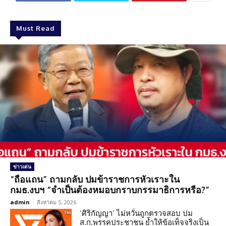
Must Read
ข่าวเด่น
“ถือแถน” ถามกลับ ปมข้าราชการหัวเราะใน
กมธ.งบฯ “จำเป็นต้องหมอบกราบกรรมาธิการหรือ?”
admin
-
สิงหาคม 5, 2026
‘ศิริกัญญา’ ไม่หวั่นถูกตรวจสอบ ปม
ส.ก.พรรคประชาชน ย้ำให้ข้อเท็จจริงเป็น