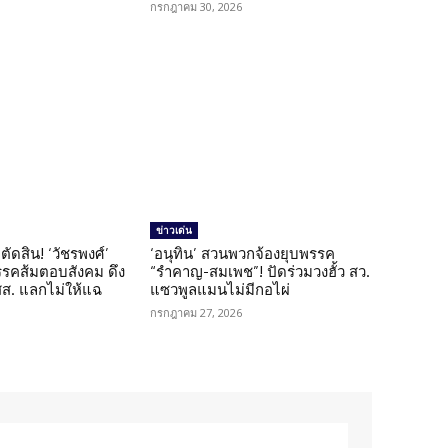
กรกฎาคม 30, 2026
ข่าวเด่น
ตัดสิน! ‘วัชรพงศ์’
‘อนุทิน’ สวนพวกจ้องยุบพรรค
รรคส้มตอบสังคม ดึง
“รำคาญ-สมเพช”! ปัดร่วมวงฮั้ว สว.
 สส. แลกไม่ให้แฉ
แซวพูลแมนไม่มีกอไผ่
กรกฎาคม 27, 2026