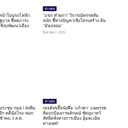
ข่าวเด่น
นหน้าโอนรถไฟฟ้า
“แขก คำผกา” วิจารณ์พรรคส้ม
รัฐบาล ชี้ลดภาระ
หนัก ชี้ห่างปัญหาเชิงโครงสร้าง ลั่น
ใช้งบพัฒนาเมือง
“มันปลอม”
สิงหาคม 3, 2026
ข่าวเด่น
ดประชุม กมธ.! ส่งทีม
เพจดังขยี้หนังสือ ‘แก้วตา’ แฉพรรค
 อีก คดีฉ้อโกง-ฟอก
ส้มปกป้องภาพลักษณ์ ซัดอุบาทว์
เข้าพบ 3 ส.ค.
ลัทธิคลั่งทางการเมือง อุ้มละเมิด
ทางเพศ!