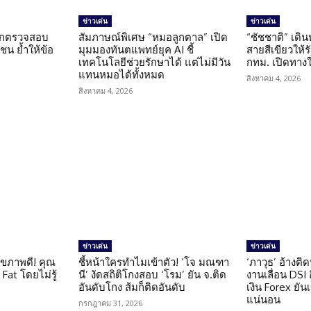
ข่าวเด่น
ข่าวเด่น
นถูกตรวจสอบ
สัมภาษณ์พิเศษ “หมอลูกตาล” เปิด
“ชัชชาติ” เดิ
น ย้ำให้ข้อ
มุมมองทันตแพทย์ยุค AI ชี้
สายสีเขียวให้
น
เทคโนโลยีช่วยรักษาได้ แต่ไม่มีวัน
กทม. เปิดทาง
แทนหมอได้ทั้งหมด
สิงหาคม 4, 2026
สิงหาคม 4, 2026
ข่าวเด่น
ข่าวเด่น
ุขภาพดี! คุณ
ชี้หน้าใครทำไมเข้าตัว! ‘โจ มณฑา
‘ภาวุธ’ อ้างติ
Fat โดยไม่รู้
นี’ งัดสถิติโกงสอบ ‘โรม’ ยัน จ.ติด
งานเลื่อน DSI
อันดับโกง ส้มก็ติดอันดับ
เงิน Forex ยัน
แน่นอน
กรกฎาคม 31, 2026