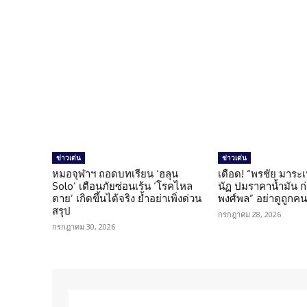
ข่าวเด่น
ข่าวเด่น
หมอจุฬาฯ ถอดบทเรียน ‘ฮลุน
เดือด! “พรชัย มาระเ
Solo’ เตือนภัยซ่อนเร้น ‘โรคไหล
นัฏ ปมราคาน้ำมัน ก่อ
ตาย’ เกิดขึ้นได้จริง ย้ำอย่าเพิ่งด่วน
พงศ์พล” อย่าดูถูกค
สรุป
กรกฎาคม 28, 2026
กรกฎาคม 30, 2026