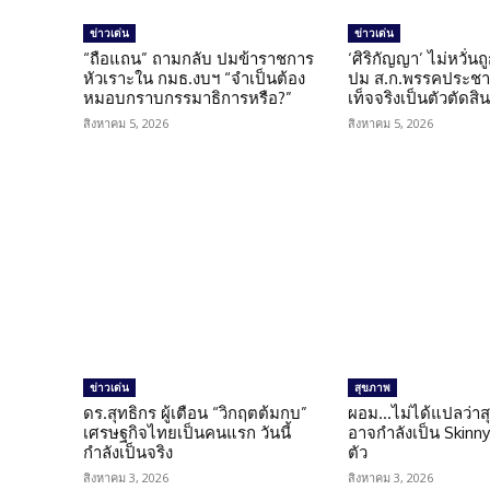
ข่าวเด่น
ข่าวเด่น
“ถือแถน” ถามกลับ ปมข้าราชการ
‘ศิริกัญญา’ ไม่หวั่
หัวเราะใน กมธ.งบฯ “จำเป็นต้อง
ปม ส.ก.พรรคประชาช
หมอบกราบกรรมาธิการหรือ?”
เท็จจริงเป็นตัวตัดสิ
สิงหาคม 5, 2026
สิงหาคม 5, 2026
ข่าวเด่น
สุขภาพ
ดร.สุทธิกร ผู้เตือน “วิกฤตต้มกบ”
ผอม…ไม่ได้แปลว่าส
เศรษฐกิจไทยเป็นคนแรก วันนี้
อาจกำลังเป็น Skinny 
กำลังเป็นจริง
ตัว
สิงหาคม 3, 2026
สิงหาคม 3, 2026