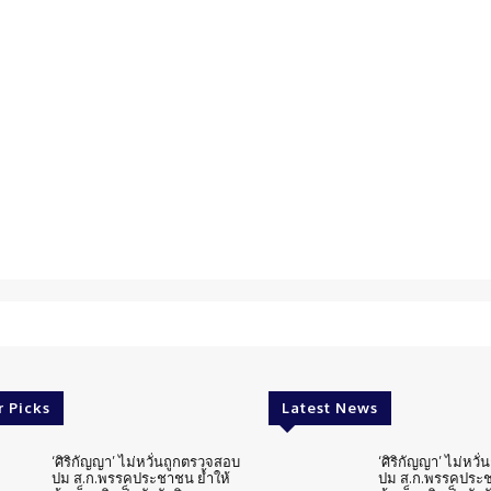
r Picks
Latest News
‘ศิริกัญญา’ ไม่หวั่นถูกตรวจสอบ
‘ศิริกัญญา’ ไม่หวั
ปม ส.ก.พรรคประชาชน ย้ำให้
ปม ส.ก.พรรคประช