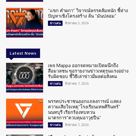
“แขก คำผกา” วิจารณ์พรรคส้มหนัก ชี้ห่าง
ปัญหาเชิงโครงสร้าง ลั่น “มันปลอม”
สิงหาคม 3, 2026
ข่าวเด่น
Latest News
เพจ Mappa ออกจดหมายเปิดผนึกถึง
สื่อมวลชน ขอรายงานข่าวเหตุรุนแรงอย่าง
รับผิดชอบ ชี้วิธีเล่าข่าวมีผลต่อสังคม
สิงหาคม 7, 2026
ข่าวเด่น
พรรคประชาชนออกแถลงการณ์ แสดง
ความเสียใจเหตุ”โรงเรียนเทพศิรินทร์”
นนทบุรี เรียกร้องทบทวน
มาตรการ”ควบคุมอาวุธปืน”
สิงหาคม 7, 2026
ข่าวเด่น