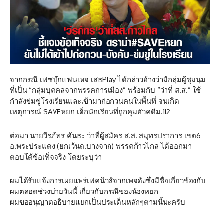
จากกรณี เฟซบุ๊กแฟนเพจ เสธPlay ได้กล่าวอ้างว่ามีกลุ่มผู้ชุมนุม
ที่เป็น “กลุ่มบุคคลจากพรรคการเมือง” พร้อมกับ “ว่าที่ ส.ส.” ใช้
กำลังข่มขู่โรงเรียนและเข้ามาก่อกวนคนในพื้นที่ จนเกิด
เหตุการณ์ SAVEหยก เด็กนักเรียนที่ถูกคุมตัวคดีม.112
ต่อมา นายวีรภัทร คันธะ ว่าที่ผู้สมัคร ส.ส. สมุทรปราการ เขต6
อ.พระประแดง (ยกเว้นต.บางจาก) พรรคก้าวไกล ได้ออกมา
ตอบโต้ข้อเท็จจริง โดยระบุว่า
ผมได้รับแจ้งการเผยแพร่เฟคนิวส์จากเพจดังซึ่งมีชื่อเกี่ยวข้องกับ
ผมตลอดช่วงบ่ายวันนี้ เกี่ยวกับกรณีของน้องหยก
ผมขออนุญาตอธิบายแยกเป็นประเด็นหลักๆตามนี้นะครับ