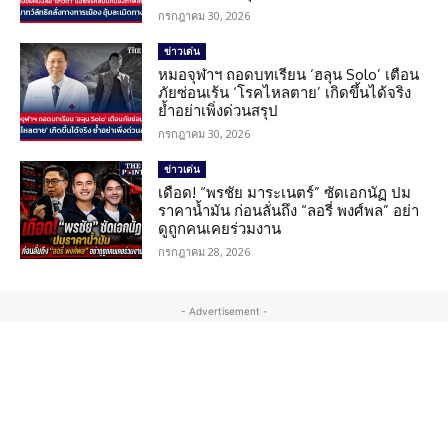
กรกฎาคม 30, 2026
ข่าวเด่น
หมอจุฬาฯ ถอดบทเรียน ‘ฮลุน Solo’ เตือน
ภัยซ่อนเร้น ‘โรคไหลตาย’ เกิดขึ้นได้จริง
ย้ำอย่าเพิ่งด่วนสรุป
กรกฎาคม 30, 2026
ข่าวเด่น
เดือด! “พรชัย มาระเนตร์” ซัดเอกนัฏ ปม
ราคาน้ำมัน ก่อนลั่นถึง “ลอรี่ พงศ์พล” อย่า
ดูถูกคนเคยร่วมงาน
กรกฎาคม 28, 2026
- Advertisement -