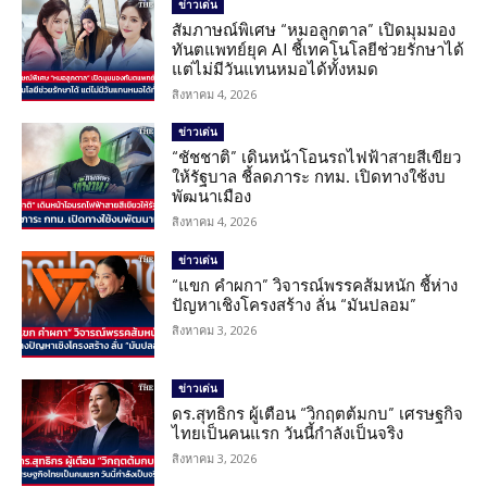
ข่าวเด่น
สัมภาษณ์พิเศษ “หมอลูกตาล” เปิดมุมมอง
ทันตแพทย์ยุค AI ชี้เทคโนโลยีช่วยรักษาได้
แต่ไม่มีวันแทนหมอได้ทั้งหมด
สิงหาคม 4, 2026
ข่าวเด่น
“ชัชชาติ” เดินหน้าโอนรถไฟฟ้าสายสีเขียว
ให้รัฐบาล ชี้ลดภาระ กทม. เปิดทางใช้งบ
พัฒนาเมือง
สิงหาคม 4, 2026
ข่าวเด่น
“แขก คำผกา” วิจารณ์พรรคส้มหนัก ชี้ห่าง
ปัญหาเชิงโครงสร้าง ลั่น “มันปลอม”
สิงหาคม 3, 2026
ข่าวเด่น
ดร.สุทธิกร ผู้เตือน “วิกฤตต้มกบ” เศรษฐกิจ
ไทยเป็นคนแรก วันนี้กำลังเป็นจริง
สิงหาคม 3, 2026