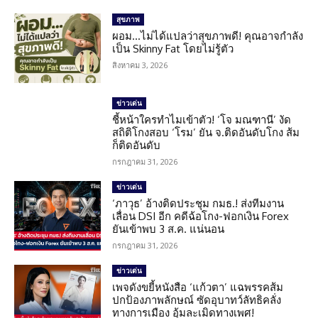
สุขภาพ
ผอม…ไม่ได้แปลว่าสุขภาพดี! คุณอาจกำลัง
เป็น Skinny Fat โดยไม่รู้ตัว
สิงหาคม 3, 2026
ข่าวเด่น
ชี้หน้าใครทำไมเข้าตัว! ‘โจ มณฑานี’ งัด
สถิติโกงสอบ ‘โรม’ ยัน จ.ติดอันดับโกง ส้ม
ก็ติดอันดับ
กรกฎาคม 31, 2026
ข่าวเด่น
‘ภาวุธ’ อ้างติดประชุม กมธ.! ส่งทีมงาน
เลื่อน DSI อีก คดีฉ้อโกง-ฟอกเงิน Forex
ยันเข้าพบ 3 ส.ค. แน่นอน
กรกฎาคม 31, 2026
ข่าวเด่น
เพจดังขยี้หนังสือ ‘แก้วตา’ แฉพรรคส้ม
ปกป้องภาพลักษณ์ ซัดอุบาทว์ลัทธิคลั่ง
ทางการเมือง อุ้มละเมิดทางเพศ!