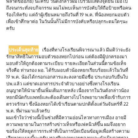
พลาดขออภัย) นะครับ วันดังกล่าวผมไปร่วมแสดงจุดยืน เมื่อไป
ถึงจนกระทั่งจบกิจกรรม ผมไม่พบเห็นการบังคับให้ถือป้ายหรือคน
ร้องไห้ครับ แต่ถ้าผู้เขียนหมายถึงวันที่ 19 พ.ค. ที่น้องหยกมอบตัว
เพื่อเข้าศึกษาต่อ ในวันนั้นก็ไม่มีการบังคับหรือปลุกระดมใดๆนะ
ครับ
ประเด็นสุดท้าย
เรื่องที่ทางโรงเรียนพิจารณาแล้ว มีมติว่าจะยัง
รักษาสิทธิในการมอบตัวของหยกไปก่อน แต่ต้องมีผู้ปกครองมา
มอบตัวให้ถูกต้องตามระเบียบ รายละเอียดในส่วนนี้ตามข้อเท็จ
จริงคือ ท่านรอง ผอ. ได้รับมอบตัวน้องหยกเรียบร้อยแล้วในวันที่
19 พ.ค. น้องได้กรอกเอกสารและลงลายมือชื่อ ประกอบกับยื่นใบ
ปพ.แล้ว แต่ขาดเอกสารประจำตัวบางอย่างซึ่งทางโรงเรียน
อนุญาตให้นำมายื่นเพิ่มเติมภายหลัง เนื่องจากในวันดังกล่าวน้อง
หยกมีนัดกับแพทย์และต้องเดินทางไปโรงพยาบาลเพื่อเข้ารับการ
ตรวจรักษา ซึ่งน้องหยกได้เข้าเรียนตามปกติตั้งแต่วันจันทร์ที่ 22
พ.ค. ที่ผ่านมาแล้วครับ
ผมเข้าใจว่าช่วงนี้เป็นช่วงที่มีความอ่อนไหวทางการเมือง อาจมี
ความพยายามในการสร้างข่าวเท็จหรือเฟคนิวส์ขึ้น ผมจึงอยาก
ขอร้องให้หยุดการกระทำที่เป็นการบิดเบือนข้อมูลเพื่อสร้างความ
เสียหายแบบนี้นะครับ ทางทีมกฎหมายของผมจะดำเนินการทาง