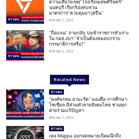
ความเสียใจเหตุ”โรงเรียนเทพศิรินทร์”
นนทบุรี เรียกร้องทบทวน
มาตรการ”ควบคุมอาวุธปืน”
ข่าวเด่น
สิงหาคม 7, 2026
“ถือแถน” ถามกลับ ปมข้าราชการหัวเราะ
ใน กมธ.งบฯ “จำเป็นต้องหมอบกราบ
กรรมาธิการหรือ?”
สิงหาคม 5, 2026
ข่าวเด่น
Related News
ข่าวเด่น
“พงศ์พรหม ยามะรัต” มองสื่อ-การศึกษา-
โซเชียล มีส่วนทำลายสังคมไทย ชวนทุก
ฝ่ายร่วมแก้ปัญหา
สิงหาคม 7, 2026
ข่าวเด่น
เพจ Mappa ออกจดหมายเปิดผนึกถึง