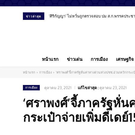
‘ศิริกัญญา’ ไม่หวั่นถูกตรวจสอบ ปม ส.ก.พรรคประชาชน
ข่าวล่าสุด
หน้าแรก
ข่าวเด่น
การเมือง
เศรษฐกิจ
หน้าแรก
การเมือง
'ศราพงศ์'จี้ภาครัฐหั่นค่าทางด่วนห่วงปชช.อ่วม!ควักกระเป๋าจ
ตุลาคม 23, 2021
แก้ไขล่าสุด :
ตุลาคม 23, 2021
การเมือง
‘ศราพงศ์’จี้ภาครัฐหั่
กระเป๋าจ่ายเพิ่มดีเดย์1