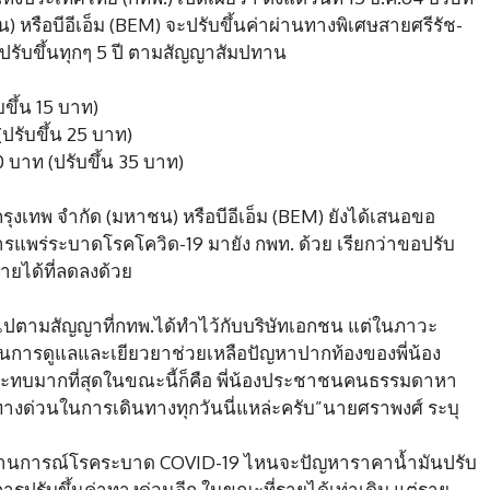
หรือบีอีเอ็ม (BEM) จะปรับขึ้นค่าผ่านทางพิเศษสายศรีรัช-
ับขึ้นทุกๆ 5 ปี ตามสัญญาสัมปทาน
ขึ้น 15 บาท)
(ปรับขึ้น 25 บาท)
0 บาท (ปรับขึ้น 35 บาท)
ุงเทพ จำกัด (มหาชน) หรือบีอีเอ็ม (BEM) ยังได้เสนอขอ
พร่ระบาดโรคโควิด-19 มายัง กพท. ด้วย เรียกว่าขอปรับ
ยได้ที่ลดลงด้วย
็นไปตามสัญญาที่กทพ.ได้ทำไว้กับบริษัทเอกชน แต่ในภาวะ
นินการดูแลและเยียวยาช่วยเหลือปัญหาปากท้องของพี่น้อง
กระทบมากที่สุดในขณะนี้ก็คือ พี่น้องประชาชนคนธรรมดาหา
ช้ทางด่วนในการเดินทางทุกวันนี่แหล่ะครับ”นายศราพงศ์ ระบุ
จะสถานการณ์โรคระบาด COVID-19 ไหนจะปัญหาราคาน้ำมันปรับ
ยการปรับขึ้นค่าทางด่วนอีก ในขณะที่รายได้เท่าเดิม แต่ราย