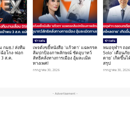
ข่าวเด่น
ข่าวเด่น
ม กมธ.! ส่งทีม
เพจดังขยี้หนังสือ ‘แก้วตา’ แฉพรรค
หมอจุฬาฯ ถอด
ดีฉ้อโกง-ฟอก
ส้มปกป้องภาพลักษณ์ ซัดอุบาทว์
Solo’ เตือนภั
 3 ส.ค.
ลัทธิคลั่งทางการเมือง อุ้มละเมิด
ตาย’ เกิดขึ้นได
ทางเพศ!
สรุป
กรกฎาคม 30, 2026
กรกฎาคม 30, 2026
- Advertisement -