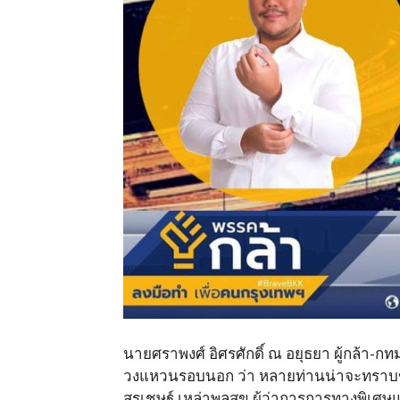
นายศราพงศ์ อิศรศักดิ์ ณ อยุธยา ผู้กล้า-ก
วงแหวนรอบนอก ว่า หลายท่านน่าจะทราบข่า
สุรเชษฐ์ เหล่าพูลสุข ผู้ว่าการการทางพิเศษแ