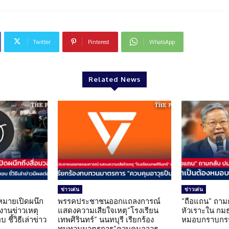
Twitter
Pinterest
WhatsApp
Related News
ข่าวเด่น
ข่าวเด่น
มายเปิดผนึก
พรรคประชาชนออกแถลงการณ์
“ถือแถน” ถาม
งานข่าวเหตุ
แสดงความเสียใจเหตุ”โรงเรียน
หัวเราะใน กมธ
ชี้วิธีเล่าข่าว
เทพศิรินทร์” นนทบุรี เรียกร้อง
หมอบกราบกรร
ทบทวนมาตรการ”ควบคุมอาวุธ