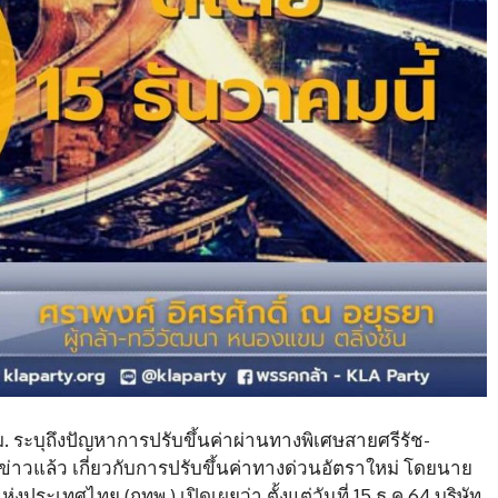
ทม. ระบุถึงปัญหาการปรับขึ้นค่าผ่านทางพิเศษสายศรีรัช-
วแล้ว เกี่ยวกับการปรับขึ้นค่าทางด่วนอัตราใหม่ โดยนาย
ห่งประเทศไทย (กทพ.) เปิดเผยว่า ตั้งแต่วันที่ 15 ธ.ค.64 บริษัท