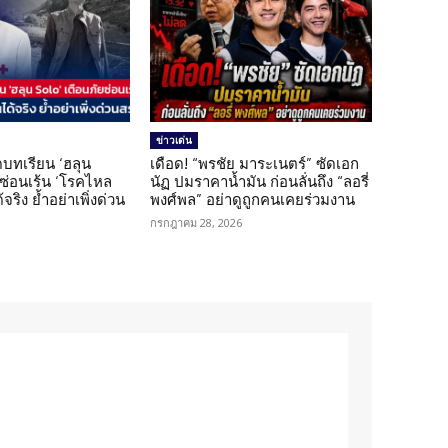
ข่าวเด่น
บทเรียน ‘ฮลุน
เดือด! “พรชัย มาระเนตร์” ซัดเอก
ยซ่อนเร้น ‘โรคไหล
นัฏ ปมราคาน้ำมัน ก่อนลั่นถึง “ลอรี่
้จริง ย้ำอย่าเพิ่งด่วน
พงศ์พล” อย่าดูถูกคนเคยร่วมงาน
กรกฎาคม 28, 2026