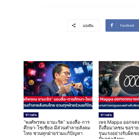
Facebook
แบ่งปัน
ข่าวเด่น
ข่าวเด่น
“พงศ์พรหม ยามะรัต” มองสื่อ-การ
เพจ Mappa ออกจดห
ศึกษา-โซเชียล มีส่วนทำลายสังคม
ถึงสื่อมวลชน ขอราย
ไทย ชวนทุกฝ่ายร่วมแก้ปัญหา
รุนแรงอย่างรับผิดชอบ 
มีผลต่อสังคม