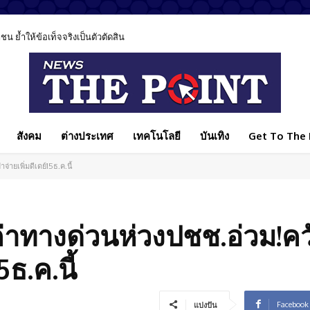
 ย้ำให้ข้อเท็จจริงเป็นตัวตัดสิน
สังคม
ต่างประเทศ
เทคโนโลยี
บันเทิง
Get To The P
่ายเพิ่มดีเดย์15ธ.ค.นี้
นค่าทางด่วนห่วงปชช.อ่วม!คว
5ธ.ค.นี้
Facebook
แบ่งปัน