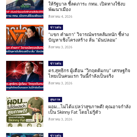
ให้รัฐบาล ชี้ลดภาระ กทม. เปิดทางใช้งบ
พัฒนาเมือง
สิงหาคม 4, 2026
ข่าวเด่น
“แขก คำผกา” วิจารณ์พรรคส้มหนัก ชี้ห่าง
ปัญหาเชิงโครงสร้าง ลั่น “มันปลอม”
สิงหาคม 3, 2026
ข่าวเด่น
ดร.สุทธิกร ผู้เตือน “วิกฤตต้มกบ” เศรษฐกิจ
ไทยเป็นคนแรก วันนี้กำลังเป็นจริง
สิงหาคม 3, 2026
สุขภาพ
ผอม…ไม่ได้แปลว่าสุขภาพดี! คุณอาจกำลัง
เป็น Skinny Fat โดยไม่รู้ตัว
สิงหาคม 3, 2026
ข่าวเด่น