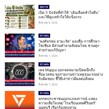
สุขภาพ
เปิด 5 ปัจจัยที่ทำให้ “เส้นเลือดหัวใจตีบ”
และวิธีดูแลหัวใจให้แข็งแรง
สิงหาคม 8, 2026
ข่าวเด่น
“พงศ์พรหม ยามะรัต” มองสื่อ-การศึกษา-
โซเชียล มีส่วนทำลายสังคมไทย ชวนทุก
ฝ่ายร่วมแก้ปัญหา
สิงหาคม 7, 2026
ข่าวเด่น
เพจ Mappa ออกจดหมายเปิดผนึกถึง
สื่อมวลชน ขอรายงานข่าวเหตุรุนแรงอย่าง
รับผิดชอบ ชี้วิธีเล่าข่าวมีผลต่อสังคม
สิงหาคม 7, 2026
ข่าวเด่น
พรรคประชาชนออกแถลงการณ์ แสดง
ความเสียใจเหตุ”โรงเรียนเทพศิรินทร์”
นนทบุรี เรียกร้องทบทวน