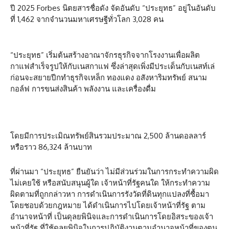
ปี 2025 Forbes นิตยสารชื่อดัง จัดอันดับ “ประยุทธ” อยู่ในอันดับ
ที่ 1,462 จากจำนวนมหาเศรษฐีทั่วโลก 3,028 คน
“ประยุทธ” เริ่มต้นสร้างอาณาจักรธุรกิจจากโรงงานเพื่อผลิต
กาแฟสำเร็จรูปให้กับเนสกาแฟ ซึ่งล่าสุดเพิ่งมีประเด็นกับเนสท์เล่
ก่อนจะสยายปีกทำธุรกิจเหล็ก ทองแดง อสังหาริมทรัพย์ สนาม
กอล์ฟ การขนส่งสินค้า พลังงาน และเครื่องดื่ม
โดยมีการประเมิณทรัพย์สินรวมประมาณ 2,500 ล้านดอลลาร์
หรือราว 86,324 ล้านบาท
ที่ผ่านมา “ประยุทธ” ยืนยันว่า ไม่มีส่วนร่วมในการกระทำความผิด
ไม่เคยใช้ หรือสนับสนุนผู้ใด เจ้าหน้าที่รัฐคนใด ให้กระทำความ
ผิดตามที่ถูกกล่าวหา การดำเนินการรังวัดที่ดินทุกแปลงที่ซื้อมา
โดยชอบด้วยกฎหมาย ได้ดำเนินการไปโดยเจ้าหน้าที่รัฐ ตาม
อำนาจหน้าที่ เป็นดุลยพินิจและการดำเนินการโดยอิสระของเจ้า
หน้าที่รัฐ ที่ใช้ดุลยพินิจในการปฏิบัติงานตามอำนาจหน้าที่ของตน