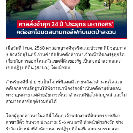
เมื่อวันที่ 1 พ.ค. 2568 ศาลอาญาคดีทุจริตและประพฤติมิชอบภาค
3 จังหวัดสุรินทร์ อ่านคำตัดสินคดีกล่าวหาเจ้าหน้าที่ของรัฐทุจริต
เกี่ยวกับการออกโฉนดในเขตที่ดินของรัฐ เป็นเขตป่าสงวนและ
เขตปฏิรูปที่ดิน (ส.ป.ก.) โดยมิชอบ
สำหรับคดีนี้ ป.ป.ช.เป็นโจกท์ฟ้องคดี ภายหลังส่งสำนวนไต่สวน
คดีเอกสารหลักฐานให้พิจารณาฟ้องร้องดำเนินคดีตามขั้นตอน
ทางกฎหมาย แต่ฝ่ายอัยการเห็นว่าสำนวนมีข้อไม่สมบูรณ์ และไม่
สามารถหาข้อยุติร่วมกันได้
โดยผู้ถูกกล่าวหาในคดีนี้ ได้แก่ เจ้าพนักงานที่ดินนครราชสีมา
สาขาสีคิ้ว กับพวก ประมาณ 5-6 คน อาทิ หัวหน้าฝ่ายรังวัด ช่าง
รังวัด เจ้าหน้าที่สำนักงานการปฏิรูปที่ดินเพื่อเกษตรกรรม และ