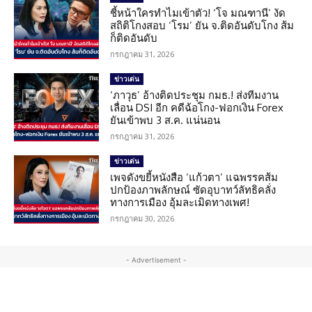
ชี้หน้าใครทำไมเข้าตัว! ‘โจ มณฑานี’ งัด
สถิติโกงสอบ ‘โรม’ ยัน จ.ติดอันดับโกง ส้ม
ก็ติดอันดับ
กรกฎาคม 31, 2026
ข่าวเด่น
‘ภาวุธ’ อ้างติดประชุม กมธ.! ส่งทีมงาน
เลื่อน DSI อีก คดีฉ้อโกง-ฟอกเงิน Forex
ยันเข้าพบ 3 ส.ค. แน่นอน
กรกฎาคม 31, 2026
ข่าวเด่น
เพจดังขยี้หนังสือ ‘แก้วตา’ แฉพรรคส้ม
ปกป้องภาพลักษณ์ ซัดอุบาทว์ลัทธิคลั่ง
ทางการเมือง อุ้มละเมิดทางเพศ!
กรกฎาคม 30, 2026
- Advertisement -