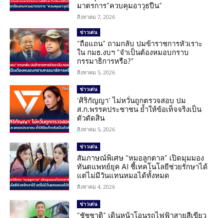
มาตรการ”ควบคุมอาวุธปืน”
สิงหาคม 7, 2026
ข่าวเด่น
“ถือแถน” ถามกลับ ปมข้าราชการหัวเราะ
ใน กมธ.งบฯ “จำเป็นต้องหมอบกราบ
กรรมาธิการหรือ?”
สิงหาคม 5, 2026
ข่าวเด่น
‘ศิริกัญญา’ ไม่หวั่นถูกตรวจสอบ ปม
ส.ก.พรรคประชาชน ย้ำให้ข้อเท็จจริงเป็น
ตัวตัดสิน
สิงหาคม 5, 2026
ข่าวเด่น
สัมภาษณ์พิเศษ “หมอลูกตาล” เปิดมุมมอง
ทันตแพทย์ยุค AI ชี้เทคโนโลยีช่วยรักษาได้
แต่ไม่มีวันแทนหมอได้ทั้งหมด
สิงหาคม 4, 2026
ข่าวเด่น
“ชัชชาติ” เดินหน้าโอนรถไฟฟ้าสายสีเขียว