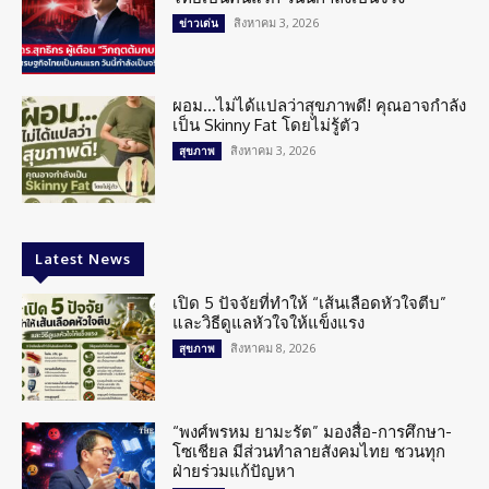
สิงหาคม 3, 2026
ข่าวเด่น
ผอม…ไม่ได้แปลว่าสุขภาพดี! คุณอาจกำลัง
เป็น Skinny Fat โดยไม่รู้ตัว
สิงหาคม 3, 2026
สุขภาพ
Latest News
เปิด 5 ปัจจัยที่ทำให้ “เส้นเลือดหัวใจตีบ”
และวิธีดูแลหัวใจให้แข็งแรง
สิงหาคม 8, 2026
สุขภาพ
“พงศ์พรหม ยามะรัต” มองสื่อ-การศึกษา-
โซเชียล มีส่วนทำลายสังคมไทย ชวนทุก
ฝ่ายร่วมแก้ปัญหา