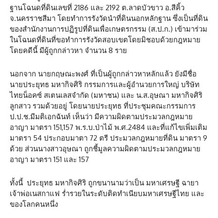
ฐานโฉนดที่ดินเลขที่ 2186 และ 2192 ต.ลาดบัวขาว อ.สีคิ้ว
จ.นครราชสีมา โดยทำการรังวัดนำที่ดินนอกหลักฐาน ซึ่งเป็นที่ดิน
ของสำนักงานการปฏิรูปที่ดินเพื่อเกษตรกรรม (ส.ป.ก.) เข้ามาร่วม
ในโฉนดที่ดินที่ขอทำการรังวัดสอบเขตโดยมิชอบด้วยกฎหมาย
โดยคดีนี้ มีผู้ถูกกล่าวหา จำนวน 8 ราย
นอกจาก นายกฤษณะพงศ์ ที่เป็นผู้ถูกกล่าวหาหลักแล้ว ยังมีชื่อ
นายประยุทธ มหากิจศิริ กรรมการและผู้อำนวยการใหญ่ บริษัท
ไทยน็อคซ์ สเตนเลสจำกัด (มหาชน) และ น.ส.อุษณา มหากิจศิริ
ลูกสาว รวมด้วยอยู่ โดยนายประยุทธ ที่ประชุมคณะกรรมการ
ป.ป.ช.มีมติเอกฉันท์ เห็นว่า มีความผิดตามประมวลกฎหมาย
อาญา มาตรา 151,157 พ.ร.บ.ป่าไม้ พ.ศ.2484 และที่แก้ไขเพิ่มเติม
มาตรา 54 ประกอบมาตา 72 ตรี ประมวลกฎหมายที่ดิน มาตรา 9
ด้วย ส่วนนางสาวอุษณา ถูกชี้มูลความผิดตามประมวลกฎหมาย
อาญา มาตรา 151 และ 157
ทั้งนี้ ประยุทธ มหากิจศิริ ถูกขนานามว่าเป็น มหาเศรษฐี ฉายา
เจ้าพ่อเนสกาแฟ ร่ำรวยในระดับติดทำเนียบมหาเศรษฐีไทย และ
ของโลกคนหนึ่ง