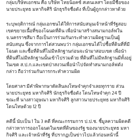
กลุ่มบริษัทเอกชน คือ บริษัท ไทยน็อคซ์ สเตนเลสฯ โดยมีชื่อของ
นายประยุทธ มหากิจศิริ นักธุรกิจชื่อดัง ที่เป็นผู้ถูกกล่าวหาด้วย
ระบุพฤติการณ์ กลุ่มเอกชนได้ให้การสนับสนุนเจ้าหน้าที่รัฐสอบ
เขตขยายเนื้อที่ของโฉนดที่ดิน เพื่อนำมาสร้างสนามกอล์ฟใน
จ.นครราชสีมา ถือเป็นการร่วมกันกระทำความผิดฐานเป็นผู้
สนับสนุน ซึ่งจากการไต่สวนพบว่า กลุ่มเอกชนได้ไปซื้อที่ดินที่ที่มี
โฉนด และซื้อที่ดินที่ไม่มีหลักฐานก่อนจะนำมาสอบเขต เพื่อนำ
ที่ดินที่ไม่มีหลักฐานนั้นเข้าไปรวมด้วย ที่ดินที่ไม่มีหลักฐานมีทั้งอยู่
ในเขต ส.ป.ก.และเขตป่าสงวนเพื่อนำไปจัดทำสนามกอล์ฟดัง
กล่าว ถือว่าร่วมกันการกระทำความผิด
โดยศาลฯ มีคำพิพากษาตัดสินลงโทษจำคุกจำเลยทุกราย ส่วน
นายประยุทธ มหากิจศิริ นักธุรกิจชื่อดัง โดนโทษจำคุก 24 ปี
ขณะที่ นางสาวอุษณา มหากิจศิริ ลูกสาวนายประยุทธ มหากิจศิริ
โดนโทษด้วย 12 ปี
คดีนี้ นับเป็น 1 ใน 3 คดี ที่คณะกรรมการ ป.ป.ช. ชี้มูลความผิดคดี
กล่าวหาการออกโฉนดในเขตที่ดินของรัฐ ของนายประยุทธ มหา
กิจศิริ และเจ้าหน้าที่รัฐ ที่ปรากฏเป็นข่าวไปแล้วก่อนหน้านี้