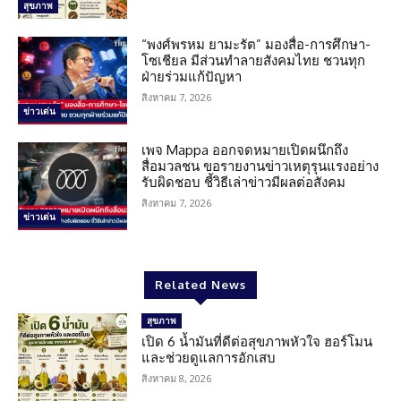
สุขภาพ
“พงศ์พรหม ยามะรัต” มองสื่อ-การศึกษา-
โซเชียล มีส่วนทำลายสังคมไทย ชวนทุก
ฝ่ายร่วมแก้ปัญหา
สิงหาคม 7, 2026
ข่าวเด่น
เพจ Mappa ออกจดหมายเปิดผนึกถึง
สื่อมวลชน ขอรายงานข่าวเหตุรุนแรงอย่าง
รับผิดชอบ ชี้วิธีเล่าข่าวมีผลต่อสังคม
สิงหาคม 7, 2026
ข่าวเด่น
Related News
สุขภาพ
เปิด 6 น้ำมันที่ดีต่อสุขภาพหัวใจ ฮอร์โมน
และช่วยดูแลการอักเสบ
สิงหาคม 8, 2026