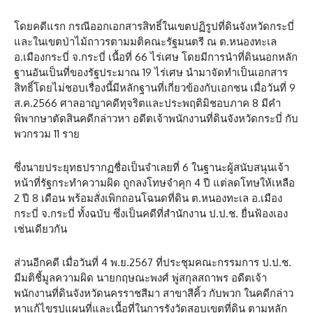
โดยคดีแรก กรณีออกเอกสารสิทธิ์ในเขตปฏิรูปที่ดินจังหวัดกระบี่
และในเขตป่าไม้ถาวรตามมติคณะรัฐมนตรี ณ ต.หนองทะเล
อ.เมืองกระบี่ จ.กระบี่ เนื้อที่ 66 ไร่เศษ โดยมีการนำที่ดินนอกหลัก
ฐานอันเป็นที่ของรัฐประมาณ 19 ไร่เศษ นำมาจัดทำเป็นเอกสาร
สิทธิ์โดยไม่ชอบเรื่องนี้มีหลักฐานที่เกี่ยวข้องกับเอกชน เมื่อวันที่ 9
ส.ค.2566 ศาลอาญาคดีทุจริตและประพฤติมิชอบภาค 8 มีคำ
พิพากษาตัดสินคดีกล่าวหา อดีตเจ้าพนักงานที่ดินจังหวัดกระบี่ กับ
พวกรวม 11 ราย
ซึ่งนายประยุทธปรากฏชื่อเป็นจำเลยที่ 6 ในฐานะผู้สนับสนุนเจ้า
หน้าที่รัฐกระทำความผิด ถูกลงโทษจำคุก 4 ปี แต่ลดโทษให้เหลือ
2 ปี 8 เดือน พร้อมสั่งเพิกถอนโฉนดที่ดิน ต.หนองทะเล อ.เมือง
กระบี่ จ.กระบี่ ทั้งฉบับ ซึ่งเป็นคดีที่สำนักงาน ป.ป.ช. ยื่นฟ้องเอง
เช่นเดียวกัน
ส่วนอีกคดี เมื่อวันที่ 4 พ.ย.2567 ที่ประชุมคณะกรรมการ ป.ป.ช.
มีมติชี้มูลความผิด นายกฤษณะพงศ์ พู่สกุลสถาพร อดีตเจ้า
พนักงานที่ดินจังหวัดนครราชสีมา สาขาสีคิ้ว กับพวก ในคดีกล่าว
หาแก้ไขรูปแผนที่และเนื้อที่ในการรังวัดสอบเขตที่ดิน ตามหลัก