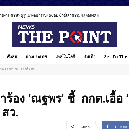
นข่าวเหตุรุนแรงอย่างรับผิดชอบ ชี้วิธีเล่าข่าวมีผลต่อสังคม
ุ”โรงเรียนเทพศิรินทร์” นนทบุรี เรียกร้องทบทวนมาตรการ”ควบคุมอาวุธปืน”
สังคม
ต่างประเทศ
เทคโนโลยี
บันเทิง
Get To The P
น-เครือข่าย’ เอี่ยวฮั้ว สว.
ำร้อง ‘ณฐพร’ ชี้ กกต.เอื้อ 
ว สว.
Facebook
แบ่งปัน