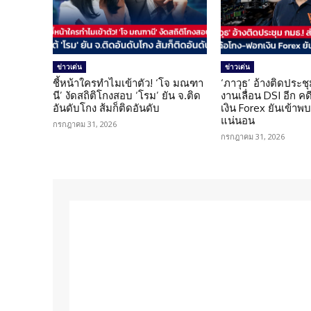
ข่าวเด่น
ข่าวเด่น
ชี้หน้าใครทำไมเข้าตัว! ‘โจ มณฑา
‘ภาวุธ’ อ้างติดประชุ
นี’ งัดสถิติโกงสอบ ‘โรม’ ยัน จ.ติด
งานเลื่อน DSI อีก ค
อันดับโกง ส้มก็ติดอันดับ
เงิน Forex ยันเข้าพบ
แน่นอน
กรกฎาคม 31, 2026
กรกฎาคม 31, 2026