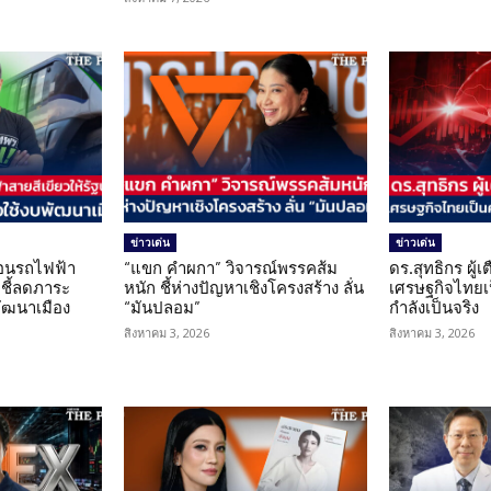
ข่าวเด่น
ข่าวเด่น
โอนรถไฟฟ้า
“แขก คำผกา” วิจารณ์พรรคส้ม
ดร.สุทธิกร ผู้
 ชี้ลดภาระ
หนัก ชี้ห่างปัญหาเชิงโครงสร้าง ลั่น
เศรษฐกิจไทยเป
ัฒนาเมือง
“มันปลอม”
กำลังเป็นจริง
สิงหาคม 3, 2026
สิงหาคม 3, 2026