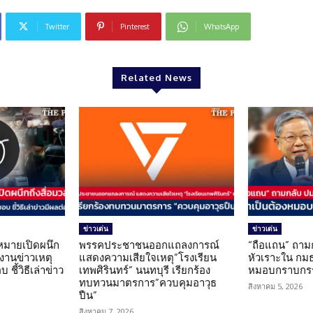
Twitter
Pinterest
WhatsApp
Related News
ข่าวเด่น
ข่าวเด่น
มายเปิดผนึก
พรรคประชาชนออกแถลงการณ์
“ถือแถน” ถาม
งานข่าวเหตุ
แสดงความเสียใจเหตุ”โรงเรียน
หัวเราะใน กมธ
ชี้วิธีเล่าข่าว
เทพศิรินทร์” นนทบุรี เรียกร้อง
หมอบกราบกรร
ทบทวนมาตรการ”ควบคุมอาวุธ
สิงหาคม 5, 2026
ปืน”
สิงหาคม 7, 2026