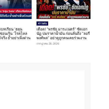
ข่าวเด่น
บทเรียน ‘ฮลุน
เดือด! “พรชัย มาระเนตร์” ซัดเอก
ยซ่อนเร้น ‘โรคไหล
นัฏ ปมราคาน้ำมัน ก่อนลั่นถึง “ลอรี่
้จริง ย้ำอย่าเพิ่งด่วน
พงศ์พล” อย่าดูถูกคนเคยร่วมงาน
กรกฎาคม 28, 2026