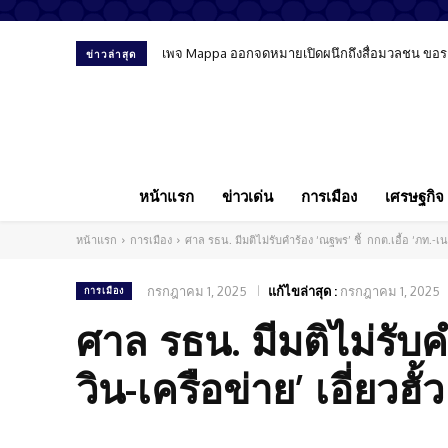
เพจ Mappa ออกจดหมายเปิดผนึกถึงสื่อมวลชน ขอรายงา
พรรคประชาชนออกแถลงการณ์ แสดงความเสียใจเหต
ข่าวล่าสุด
หน้าแรก
ข่าวเด่น
การเมือง
เศรษฐกิจ
หน้าแรก
การเมือง
ศาล รธน. มีมติไม่รับคำร้อง ‘ณฐพร’ ชี้ กกต.เอื้อ ‘ภท.-เนวิ
กรกฎาคม 1, 2025
แก้ไขล่าสุด :
กรกฎาคม 1, 2025
การเมือง
ศาล รธน. มีมติไม่รับค
วิน-เครือข่าย’ เอี่ยวฮั้