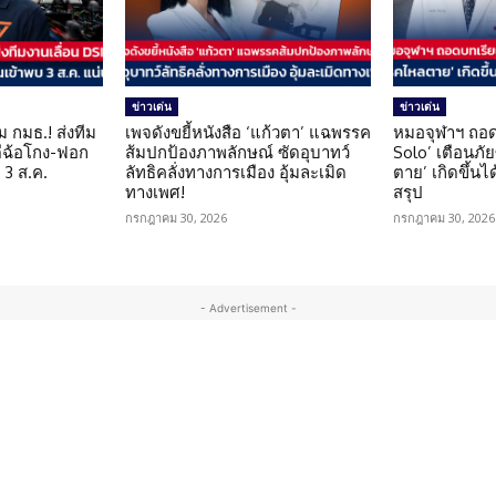
ข่าวเด่น
ข่าวเด่น
ม กมธ.! ส่งทีม
เพจดังขยี้หนังสือ ‘แก้วตา’ แฉพรรค
หมอจุฬาฯ ถอด
ดีฉ้อโกง-ฟอก
ส้มปกป้องภาพลักษณ์ ซัดอุบาทว์
Solo’ เตือนภั
 3 ส.ค.
ลัทธิคลั่งทางการเมือง อุ้มละเมิด
ตาย’ เกิดขึ้นได
ทางเพศ!
สรุป
กรกฎาคม 30, 2026
กรกฎาคม 30, 2026
- Advertisement -