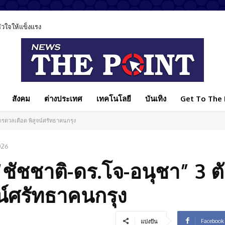
วใจให้แข็งแรง
ีส่วนทำลายสังคมไทย ชวนทุกฝ่ายร่วมแก้ปัญหา
สังคม
ต่างประเทศ
เทคโนโลยี
บันเทิง
Get To The P
ศวกรดวลเดือด พิสูจน์ศรัทธาคนกรุง
026
 “ชัชชาติ-ดร.โจ-อนุชา” 3 ตั
น์ศรัทธาคนกรุง
Facebook
แบ่งปัน