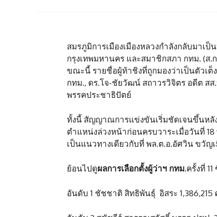
สมรภูมิการเมืองเมืองหลวงกำลังกลับมาเป็นท
กรุงเทพมหานคร และสมาชิกสภา กทม. (ส.ก.) ท
ขณะนี้ รายชื่อผู้ท้าชิงที่ถูกมองว่าเป็นตัวเต็
กทม., ดร.โจ-ชัยวัฒน์ สถาวรวิจิตร อดีต 
พรรคประชาธิปัตย์
ทั้งนี้ สัญญาณการแข่งขันเริ่มชัดเจนขึ้นหลั
ตำแหน่งล่วงหน้าก่อนครบวาระเมื่อวันที่ 18 พ
เป็นแนวทางเดียวกับที่ พล.ต.อ.อัศวิน ขวัญเม
ย้อนไปดู
ผลการเลือกตั้งผู้ว่าฯ กทม.
ครั้งที่ 1
อันดับ 1 ชัชชาติ สิทธิพันธุ์ อิสระ 1,386,21