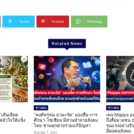
Twitter
Pinterest
WhatsApp
Related News
ข่าวเด่น
ข่าวเด่น
 “เส้นเลือด
“พงศ์พรหม ยามะรัต” มองสื่อ-การ
เพจ Mappa อ
แลหัวใจให้แข็ง
ศึกษา-โซเชียล มีส่วนทำลายสังคม
ถึงสื่อมวลชน 
ไทย ชวนทุกฝ่ายร่วมแก้ปัญหา
รุนแรงอย่างรับผ
มีผลต่อสังคม
สิงหาคม 7, 2026