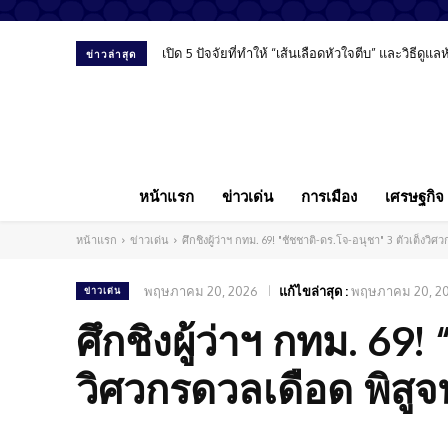
เปิด 5 ปัจจัยที่ทำให้ “เส้นเลือดหัวใจตีบ” และวิธีดูแลหั
“พงศ์พรหม ยามะรัต” มองสื่อ-การศึกษา-โซเชียล ม
ข่าวล่าสุด
หน้าแรก
ข่าวเด่น
การเมือง
เศรษฐกิจ
หน้าแรก
ข่าวเด่น
ศึกชิงผู้ว่าฯ กทม. 69! "ชัชชาติ-ดร.โจ-อนุชา" 3 ตัวเต็งวิ
พฤษภาคม 20, 2026
แก้ไขล่าสุด :
พฤษภาคม 20, 2
ข่าวเด่น
ศึกชิงผู้ว่าฯ กทม. 69!
วิศวกรดวลเดือด พิสูจ