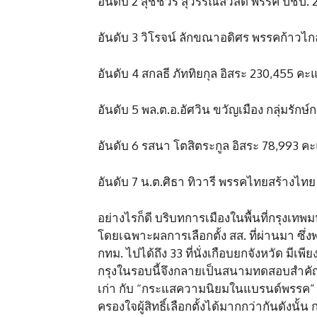
อันดับ 2 สุชัชวีร์ สุวรรณสวัสดิ์ พรรค ปช
อันดับ 3 วิโรจน์ ลักขณาอดิศร พรรคก้าวไ
อันดับ 4 สกลธี ภัททิยกุล อิสระ 230,455
อันดับ 5 พล.ต.อ.อัศวิน ขวัญเมือง กลุ่มรัก
อันดับ 6 รสนา โตสิตระกูล อิสระ 78,993 
อันดับ 7 น.ต.ศิธา ทิวารี พรรคไทยสร้างไ
อย่างไรก็ดี บริบทการเมืองในพื้นที่กรุงเ
โดยเฉพาะผลการเลือกตั้ง สส. ที่ผ่านมา ซ
กทม. ไปได้ถึง 33 ที่นั่งเกือบยกจังหวัด มีเพีย
กรุงในรอบนี้จึงกลายเป็นสนามทดสอบสำคัญร
เก่า กับ “กระแสความนิยมในแบรนด์พรรค” 
ครองใจผู้สิทธิ์เลือกตั้งได้มากกว่ากันดังนั้น