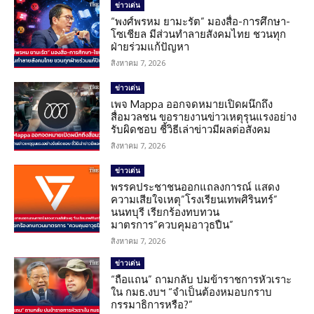
ข่าวเด่น
“พงศ์พรหม ยามะรัต” มองสื่อ-การศึกษา-
โซเชียล มีส่วนทำลายสังคมไทย ชวนทุก
ฝ่ายร่วมแก้ปัญหา
สิงหาคม 7, 2026
ข่าวเด่น
เพจ Mappa ออกจดหมายเปิดผนึกถึง
สื่อมวลชน ขอรายงานข่าวเหตุรุนแรงอย่าง
รับผิดชอบ ชี้วิธีเล่าข่าวมีผลต่อสังคม
สิงหาคม 7, 2026
ข่าวเด่น
พรรคประชาชนออกแถลงการณ์ แสดง
ความเสียใจเหตุ”โรงเรียนเทพศิรินทร์”
นนทบุรี เรียกร้องทบทวน
มาตรการ”ควบคุมอาวุธปืน”
สิงหาคม 7, 2026
ข่าวเด่น
“ถือแถน” ถามกลับ ปมข้าราชการหัวเราะ
ใน กมธ.งบฯ “จำเป็นต้องหมอบกราบ
กรรมาธิการหรือ?”