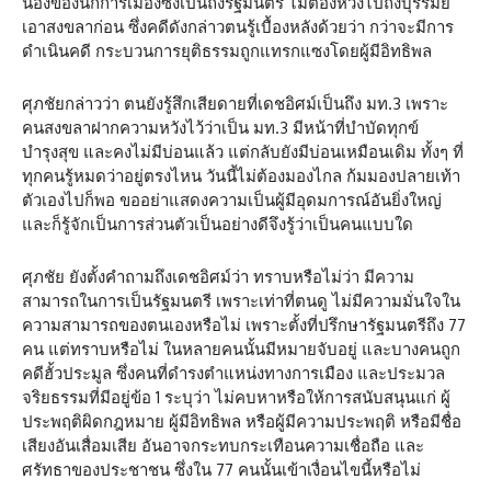
น้องของนักการเมืองซึ่งเป็นถึงรัฐมนตรี ไม่ต้องห่วงไปถึงบุรีรัมย์
เอาสงขลาก่อน ซึ่งคดีดังกล่าวตนรู้เบื้องหลังด้วยว่า กว่าจะมีการ
ดำเนินคดี กระบวนการยุติธรรมถูกแทรกแซงโดยผู้มีอิทธิพล
ศุภชัยกล่าวว่า ตนยังรู้สึกเสียดายที่เดชอิศม์เป็นถึง มท.3 เพราะ
คนสงขลาฝากความหวังไว้ว่าเป็น มท.3 มีหน้าที่บำบัดทุกข์
บำรุงสุข และคงไม่มีบ่อนแล้ว แต่กลับยังมีบ่อนเหมือนเดิม ทั้งๆ ที่
ทุกคนรู้หมดว่าอยู่ตรงไหน วันนี้ไม่ต้องมองไกล ก้มมองปลายเท้า
ตัวเองไปก็พอ ขออย่าแสดงความเป็นผู้มีอุดมการณ์อันยิ่งใหญ่
และก็รู้จักเป็นการส่วนตัวเป็นอย่างดีจึงรู้ว่าเป็นคนแบบใด
ศุภชัย ยังตั้งคำถามถึงเดชอิศม์ว่า ทราบหรือไม่ว่า มีความ
สามารถในการเป็นรัฐมนตรี เพราะเท่าที่ตนดู ไม่มีความมั่นใจใน
ความสามารถของตนเองหรือไม่ เพราะตั้งที่ปรึกษารัฐมนตรีถึง 77
คน แต่ทราบหรือไม่ ในหลายคนนั้นมีหมายจับอยู่ และบางคนถูก
คดีฮั้วประมูล ซึ่งคนที่ดำรงตำแหน่งทางการเมือง และประมวล
จริยธรรมที่มีอยู่ข้อ 1 ระบุว่า ไม่คบหาหรือให้การสนับสนุนแก่ ผู้
ประพฤติผิดกฎหมาย ผู้มีอิทธิพล หรือผู้มีความประพฤติ หรือมีชื่อ
เสียงอันเสื่อมเสีย อันอาจกระทบกระเทือนความเชื่อถือ และ
ศรัทธาของประชาชน ซึ่งใน 77 คนนั้นเข้าเงื่อนไขนี้หรือไม่