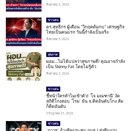
สิงหาคม 3, 2026
ข่าวเด่น
ดร.สุทธิกร ผู้เตือน “วิกฤตต้มกบ” เศรษฐกิจ
ไทยเป็นคนแรก วันนี้กำลังเป็นจริง
สิงหาคม 3, 2026
สุขภาพ
ผอม…ไม่ได้แปลว่าสุขภาพดี! คุณอาจกำลัง
เป็น Skinny Fat โดยไม่รู้ตัว
สิงหาคม 3, 2026
ข่าวเด่น
ชี้หน้าใครทำไมเข้าตัว! ‘โจ มณฑานี’ งัด
สถิติโกงสอบ ‘โรม’ ยัน จ.ติดอันดับโกง ส้ม
ก็ติดอันดับ
กรกฎาคม 31, 2026
ข่าวเด่น
‘ภาวุธ’ อ้างติดประชุม กมธ.! ส่งทีมงาน