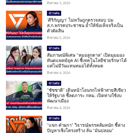
สิงหาคม 5, 2026
ข่าวเด่น
‘ศิริกัญญา’ ไม่หวั่นถูกตรวจสอบ ปม
ส.ก.พรรคประชาชน ย้ำให้ข้อเท็จจริงเป็น
ตัวตัดสิน
สิงหาคม 5, 2026
ข่าวเด่น
สัมภาษณ์พิเศษ “หมอลูกตาล” เปิดมุมมอง
ทันตแพทย์ยุค AI ชี้เทคโนโลยีช่วยรักษาได้
แต่ไม่มีวันแทนหมอได้ทั้งหมด
สิงหาคม 4, 2026
ข่าวเด่น
“ชัชชาติ” เดินหน้าโอนรถไฟฟ้าสายสีเขียว
ให้รัฐบาล ชี้ลดภาระ กทม. เปิดทางใช้งบ
พัฒนาเมือง
สิงหาคม 4, 2026
ข่าวเด่น
“แขก คำผกา” วิจารณ์พรรคส้มหนัก ชี้ห่าง
ปัญหาเชิงโครงสร้าง ลั่น “มันปลอม”