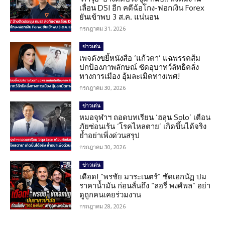
เลื่อน DSI อีก คดีฉ้อโกง-ฟอกเงิน Forex
ยันเข้าพบ 3 ส.ค. แน่นอน
กรกฎาคม 31, 2026
ข่าวเด่น
เพจดังขยี้หนังสือ ‘แก้วตา’ แฉพรรคส้ม
ปกป้องภาพลักษณ์ ซัดอุบาทว์ลัทธิคลั่ง
ทางการเมือง อุ้มละเมิดทางเพศ!
กรกฎาคม 30, 2026
ข่าวเด่น
หมอจุฬาฯ ถอดบทเรียน ‘ฮลุน Solo’ เตือน
ภัยซ่อนเร้น ‘โรคไหลตาย’ เกิดขึ้นได้จริง
ย้ำอย่าเพิ่งด่วนสรุป
กรกฎาคม 30, 2026
ข่าวเด่น
เดือด! “พรชัย มาระเนตร์” ซัดเอกนัฏ ปม
ราคาน้ำมัน ก่อนลั่นถึง “ลอรี่ พงศ์พล” อย่า
ดูถูกคนเคยร่วมงาน
กรกฎาคม 28, 2026