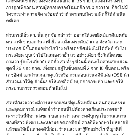
และที่ดินเขากระโดงทั้งหมดนอกจาก 35 ราย ยังไม่มีใครได้รับ
การถูกเพิกถอน ส่วนผู้ครอบครองโฉนดอีก 900 กว่าราย ก็ยังไม่มี
ใครกระทำความผิด พร้อมท้าว่าถ้าหากพบมีความผิดก็ให้ดำเนิน
คดีเลย
ส่วนกรณีฮั้ว สว. นั้น ศุภชัย กล่าวว่า อยากให้เดชอิศม์มาดีเบตกับ
ตน ว่าที่เขาบอกกันว่าที่ ฮั้ว สว.ตั้งแต่ระดับอำเภอ จังหวัด และ
ประเทศ มีขั้นตอนอย่างไรบ้าง หรือเดชอิศม์ฟังไม่ได้ศัพท์ จับไป
กระเดียด บุบเข้าไปในสมองว่าฮั้ว สว.อย่างเดียว ซึ่งวันนี้ตนขอ
ถามว่า รู้อะไรเกี่ยวกับคดีฮั้ว สว.ทั้งๆ ที่วันนี้ คณะไต่สวนสอบสวน
ชุดที่ 26 ของ กกต. เพิ่งสอบอยู่ในขั้นตอนที่ 2 จาก 10 ขั้นตอน หรือ
เดชอิศม์ เอาสำนวนมาดูแล้วหรือ กรมสอบสวนคดีพิเศษ (DSI) นำ
สำนวนมาให้ดู ดังนั้นขอให้เดชอิศม์ หยุดการกระทำ และขอให้
กระบวนการตรวจสอบดำเนินไป
ส่วนที่กังวลว่าจะมีการแทรกแซง ที่ดูแล้วเหมือนมคนมีคุณธรรม
และอุดมการณ์ แต่ขอย้ำว่าตอนนี้ไม่ต้องห่วงเรื่องประเทศชาติ
เพราะวันนี้มีชาวสงขลา บอกตนว่า เฉพาะคดีบุกรุกโบราณสถาน
ของพี่สาว พี่เขย และหลานของเดชอิศม์ ศาลก็พิพากษาไปหลายปี
แล้วขอให้เป็นห่วงคดีนี้ก่อน ว่าคนสงขลารู้สึกอย่างไร ที่ญาติพี่