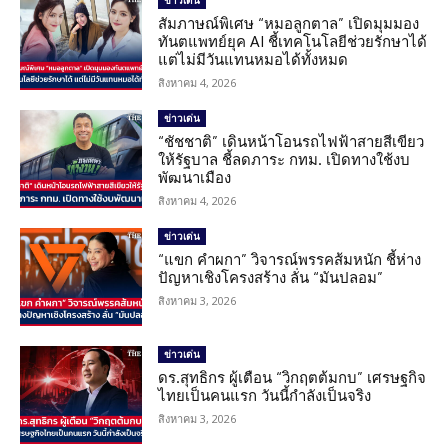
ข่าวเด่น
สัมภาษณ์พิเศษ “หมอลูกตาล” เปิดมุมมอง
ทันตแพทย์ยุค AI ชี้เทคโนโลยีช่วยรักษาได้
แต่ไม่มีวันแทนหมอได้ทั้งหมด
สิงหาคม 4, 2026
ข่าวเด่น
“ชัชชาติ” เดินหน้าโอนรถไฟฟ้าสายสีเขียว
ให้รัฐบาล ชี้ลดภาระ กทม. เปิดทางใช้งบ
พัฒนาเมือง
สิงหาคม 4, 2026
ข่าวเด่น
“แขก คำผกา” วิจารณ์พรรคส้มหนัก ชี้ห่าง
ปัญหาเชิงโครงสร้าง ลั่น “มันปลอม”
สิงหาคม 3, 2026
ข่าวเด่น
ดร.สุทธิกร ผู้เตือน “วิกฤตต้มกบ” เศรษฐกิจ
ไทยเป็นคนแรก วันนี้กำลังเป็นจริง
สิงหาคม 3, 2026