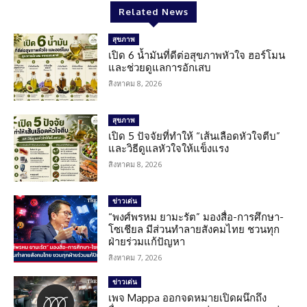
Related News
สุขภาพ
เปิด 6 น้ำมันที่ดีต่อสุขภาพหัวใจ ฮอร์โมน
และช่วยดูแลการอักเสบ
สิงหาคม 8, 2026
สุขภาพ
เปิด 5 ปัจจัยที่ทำให้ “เส้นเลือดหัวใจตีบ”
และวิธีดูแลหัวใจให้แข็งแรง
สิงหาคม 8, 2026
ข่าวเด่น
“พงศ์พรหม ยามะรัต” มองสื่อ-การศึกษา-
โซเชียล มีส่วนทำลายสังคมไทย ชวนทุก
ฝ่ายร่วมแก้ปัญหา
สิงหาคม 7, 2026
ข่าวเด่น
เพจ Mappa ออกจดหมายเปิดผนึกถึง