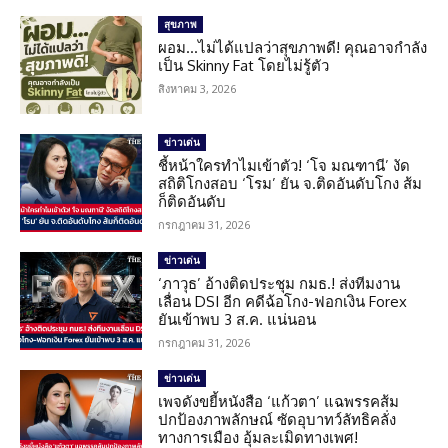
สุขภาพ
ผอม…ไม่ได้แปลว่าสุขภาพดี! คุณอาจกำลัง
เป็น Skinny Fat โดยไม่รู้ตัว
สิงหาคม 3, 2026
ข่าวเด่น
ชี้หน้าใครทำไมเข้าตัว! ‘โจ มณฑานี’ งัด
สถิติโกงสอบ ‘โรม’ ยัน จ.ติดอันดับโกง ส้ม
ก็ติดอันดับ
กรกฎาคม 31, 2026
ข่าวเด่น
‘ภาวุธ’ อ้างติดประชุม กมธ.! ส่งทีมงาน
เลื่อน DSI อีก คดีฉ้อโกง-ฟอกเงิน Forex
ยันเข้าพบ 3 ส.ค. แน่นอน
กรกฎาคม 31, 2026
ข่าวเด่น
เพจดังขยี้หนังสือ ‘แก้วตา’ แฉพรรคส้ม
ปกป้องภาพลักษณ์ ซัดอุบาทว์ลัทธิคลั่ง
ทางการเมือง อุ้มละเมิดทางเพศ!