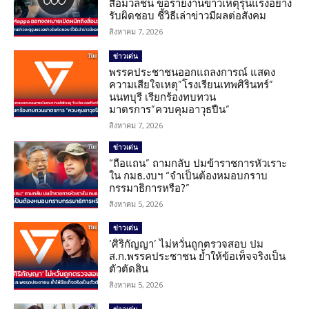
สื่อมวลชน ขอรายงานข่าวเหตุรุนแรงอย่าง
รับผิดชอบ ชี้วิธีเล่าข่าวมีผลต่อสังคม
สิงหาคม 7, 2026
ข่าวเด่น
พรรคประชาชนออกแถลงการณ์ แสดง
ความเสียใจเหตุ”โรงเรียนเทพศิรินทร์”
นนทบุรี เรียกร้องทบทวน
มาตรการ”ควบคุมอาวุธปืน”
สิงหาคม 7, 2026
ข่าวเด่น
“ถือแถน” ถามกลับ ปมข้าราชการหัวเราะ
ใน กมธ.งบฯ “จำเป็นต้องหมอบกราบ
กรรมาธิการหรือ?”
สิงหาคม 5, 2026
ข่าวเด่น
‘ศิริกัญญา’ ไม่หวั่นถูกตรวจสอบ ปม
ส.ก.พรรคประชาชน ย้ำให้ข้อเท็จจริงเป็น
ตัวตัดสิน
สิงหาคม 5, 2026