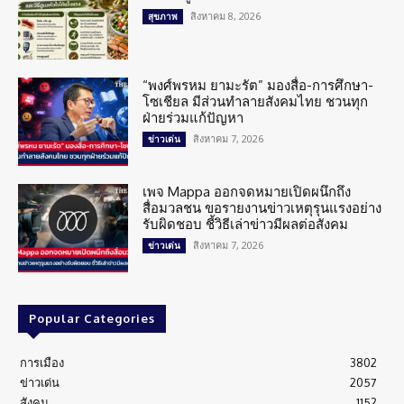
สิงหาคม 8, 2026
สุขภาพ
“พงศ์พรหม ยามะรัต” มองสื่อ-การศึกษา-
โซเชียล มีส่วนทำลายสังคมไทย ชวนทุก
ฝ่ายร่วมแก้ปัญหา
สิงหาคม 7, 2026
ข่าวเด่น
เพจ Mappa ออกจดหมายเปิดผนึกถึง
สื่อมวลชน ขอรายงานข่าวเหตุรุนแรงอย่าง
รับผิดชอบ ชี้วิธีเล่าข่าวมีผลต่อสังคม
สิงหาคม 7, 2026
ข่าวเด่น
Popular Categories
การเมือง
3802
ข่าวเด่น
2057
สังคม
1152