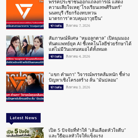
พรรคประชาชนออกแถลงการณ์ แสดง
ความเสียใจเหตุ”โรงเรียนเทพศิรินทร์”
นนทบุรี เรียกร้องทบทวน
มาตรการ”ควบคุมอาวุธปืน”
สิงหาคม 7, 2026
ข่าวเด่น
สัมภาษณ์พิเศษ “หมอลูกตาล” เปิดมุมมอง
ทันตแพทย์ยุค AI ชี้เทคโนโลยีช่วยรักษาได้
แต่ไม่มีวันแทนหมอได้ทั้งหมด
สิงหาคม 4, 2026
ข่าวเด่น
“แขก คำผกา” วิจารณ์พรรคส้มหนัก ชี้ห่าง
ปัญหาเชิงโครงสร้าง ลั่น “มันปลอม”
สิงหาคม 3, 2026
ข่าวเด่น
Latest News
เปิด 5 ปัจจัยที่ทำให้ “เส้นเลือดหัวใจตีบ”
และวิธีดูแลหัวใจให้แข็งแรง