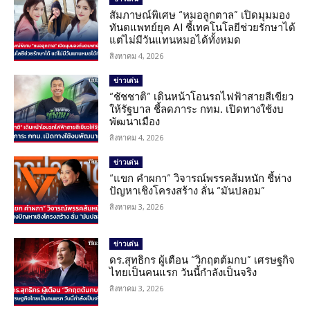
สัมภาษณ์พิเศษ “หมอลูกตาล” เปิดมุมมอง
ทันตแพทย์ยุค AI ชี้เทคโนโลยีช่วยรักษาได้
แต่ไม่มีวันแทนหมอได้ทั้งหมด
สิงหาคม 4, 2026
ข่าวเด่น
“ชัชชาติ” เดินหน้าโอนรถไฟฟ้าสายสีเขียว
ให้รัฐบาล ชี้ลดภาระ กทม. เปิดทางใช้งบ
พัฒนาเมือง
สิงหาคม 4, 2026
ข่าวเด่น
“แขก คำผกา” วิจารณ์พรรคส้มหนัก ชี้ห่าง
ปัญหาเชิงโครงสร้าง ลั่น “มันปลอม”
สิงหาคม 3, 2026
ข่าวเด่น
ดร.สุทธิกร ผู้เตือน “วิกฤตต้มกบ” เศรษฐกิจ
ไทยเป็นคนแรก วันนี้กำลังเป็นจริง
สิงหาคม 3, 2026