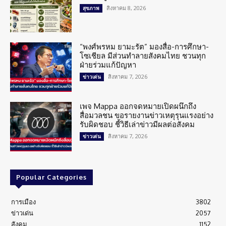
สิงหาคม 8, 2026
สุขภาพ
“พงศ์พรหม ยามะรัต” มองสื่อ-การศึกษา-
โซเชียล มีส่วนทำลายสังคมไทย ชวนทุก
ฝ่ายร่วมแก้ปัญหา
สิงหาคม 7, 2026
ข่าวเด่น
เพจ Mappa ออกจดหมายเปิดผนึกถึง
สื่อมวลชน ขอรายงานข่าวเหตุรุนแรงอย่าง
รับผิดชอบ ชี้วิธีเล่าข่าวมีผลต่อสังคม
สิงหาคม 7, 2026
ข่าวเด่น
Popular Categories
การเมือง
3802
ข่าวเด่น
2057
สังคม
1152