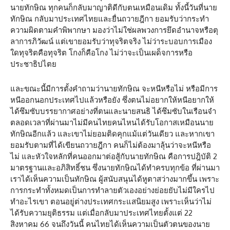
นายทักษิณ ทุกคนก็กลับมาญาติดีกับตนเหมือนเดิม ทั้งนี้วันที่นาย
ทักษิณ กลับมาประเทศไทยและยื่นถวายฎีกา ยอมรับว่ากระทำ
ความผิดตามคำพิพากษา มองว่าไม่ใช่ผลพวงการยึดอำนาจหรือตุ
ลาการภิวัฒน์ แต่เขายอมรับว่าทุจริตจริง ไม่ว่าระบอบการเมือง
ใดทุจริตคือทุจริต โกงก็คือโกง ไม่ว่าจะเป็นเผด็จการหรือ
ประชาธิปไตย
และขณะนี้มีการตั้งคำถามว่านายทักษิณ จะหนีหรือไม่ หรือมีการ
หนีออกนอกประเทศไปแล้วหรือยัง ซึ่งตนไม่อยากให้หนีอยากให้
ได้ซึมซับบรรยากาศอย่างที่ตนและนายสนธิ ได้ซึมซับในเรือนจำ
ตลอดเวลาที่ผ่านมาไม่มีคนไทยคนไหนได้รับโอกาสเหมือนนาย
ทักษิณอีกแล้ว และเขาไม่ยอมติดคุกแม้แต่วันเดียว และหากเขา
ยอมรับตามที่ได้เขียนถวายฎีกา คนก็ไม่ต้องมาลุ้นว่าจะหนีหรือ
ไม่ และหัวใจหลักที่คนออกมาต่อสู้กับนายทักษิณ คือการปฎิบัติ 2
มาตรฐานและอภิสิทธิ์ชน ซึ่งนายทักษิณได้ทำครบทุกข้อ ที่ผ่านมา
เราได้เห็นความเป็นทักษิณ ผู้สนับสนุนได้หูตาสว่างมากขึ้น เพราะ
การกระทำทั้งหมดเป็นการทำลายตัวเองอย่างย่อยยับไม่มีใครไป
ทำอะไรเขา ตอนอยู่ต่างประเทศกระแสนิยมสูง เพราะเห็นว่าไม่
ได้รับความยุติธรรม แต่เมื่อกลับมาประเทศไทยตั้งแต่ 22
สิงหาคม 66 จนถึงวันนี้ คนไทยได้เห็นความเป็นตัวตนของนาย