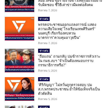
สื่อมวลชน ขอรายงานข่าวเหตุรุนแรงอย่าง
รับผิดชอบ ชี้วิธีเล่าข่าวมีผลต่อสังคม
สิงหาคม 7, 2026
ข่าวเด่น
พรรคประชาชนออกแถลงการณ์ แสดง
ความเสียใจเหตุ”โรงเรียนเทพศิรินทร์”
นนทบุรี เรียกร้องทบทวน
มาตรการ”ควบคุมอาวุธปืน”
สิงหาคม 7, 2026
ข่าวเด่น
“ถือแถน” ถามกลับ ปมข้าราชการหัวเราะ
ใน กมธ.งบฯ “จำเป็นต้องหมอบกราบ
กรรมาธิการหรือ?”
สิงหาคม 5, 2026
ข่าวเด่น
‘ศิริกัญญา’ ไม่หวั่นถูกตรวจสอบ ปม
ส.ก.พรรคประชาชน ย้ำให้ข้อเท็จจริงเป็น
ตัวตัดสิน
สิงหาคม 5, 2026
ข่าวเด่น