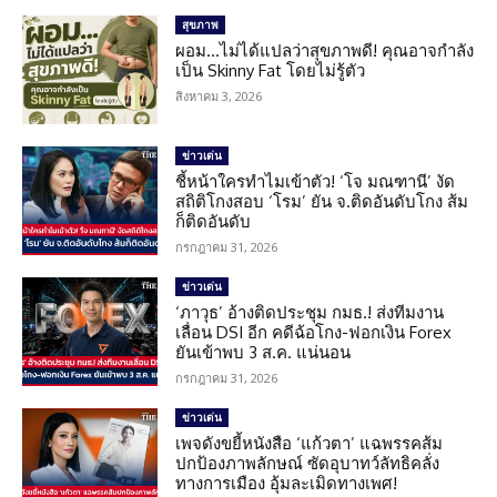
สุขภาพ
ผอม…ไม่ได้แปลว่าสุขภาพดี! คุณอาจกำลัง
เป็น Skinny Fat โดยไม่รู้ตัว
สิงหาคม 3, 2026
ข่าวเด่น
ชี้หน้าใครทำไมเข้าตัว! ‘โจ มณฑานี’ งัด
สถิติโกงสอบ ‘โรม’ ยัน จ.ติดอันดับโกง ส้ม
ก็ติดอันดับ
กรกฎาคม 31, 2026
ข่าวเด่น
‘ภาวุธ’ อ้างติดประชุม กมธ.! ส่งทีมงาน
เลื่อน DSI อีก คดีฉ้อโกง-ฟอกเงิน Forex
ยันเข้าพบ 3 ส.ค. แน่นอน
กรกฎาคม 31, 2026
ข่าวเด่น
เพจดังขยี้หนังสือ ‘แก้วตา’ แฉพรรคส้ม
ปกป้องภาพลักษณ์ ซัดอุบาทว์ลัทธิคลั่ง
ทางการเมือง อุ้มละเมิดทางเพศ!