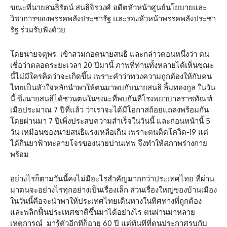
ขณะที่นายสนธิรัตน์ สนธิจิรวงศ์ อดีตหัวหน้าศูนย์นโยบายและ
วิชาการของพรรคพลังประชารัฐ และรองหัวหน้าพรรคพลังประชา
รัฐ ร่วมรับฟังด้วย
โดยนายจตุพร เข้าสวมกอดนายสนธิ และกล่าวตอนหนึ่งว่า ตน
เชื่อว่าตลอดระยะเวลา 20 ปีมานี้ ภาพที่ท่านทั้งหลายได้เห็นขณะ
นี้ไม่มีใครคิดว่าจะเกิดขึ้น เพราะคำว่าทวงความถูกต้องให้กับคน
ไทยเป็นหัวใจหลักนำพาให้ตนมาพบกับนายสนธิ ลิ้มทองกูล ในวัน
นี้ ซึ่งนายสนธิได้ชวนตนในขณะที่พบกันที่โรงพยาบาลราชทัณฑ์
เมือประมาณ 7 ปีที่แล้ว ว่าเราจะได้มีโอกาสถ้อยแถลงพร้อมกัน
โดยผ่านมา 7 ปีเพิ่งประสบความสำเร็จในวันนี้ และก่อนหน้านี้ 5
วัน เหมือนของนายสนธิแรงเหลือเกิน เพราะตนติดโควิด-19 แต่
ได้กินยาฟ้าทะลายโจรของนายปานเทพ จึงทำให้สภาพร่างกาย
พร้อม
อย่างไรก็ตามวันนี้คงไม่มีอะไรสำคัญมากกว่าประเทศไทย ที่ผ่าน
มาตนจะอย่างไรทุกอย่างเป็นเรื่องเล็ก ส่วนเรื่องใหญ่ของบ้านเมือง
ในวันนี้คือจะนำพาให้ประเทศไทยเดินทางในทิศทางที่ถูกต้อง
และพลิกฟื้นประเทศชาติขึ้นมาได้อย่างไร ตนผ่านมาหลาย
เหตุการณ์ มารู้ตัวอีกทีก็อายุ 60 ปี แต่ทันทีที่ตนประกาศรบกับ