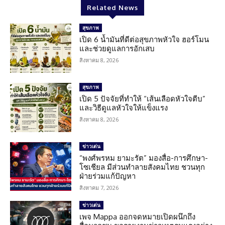
Related News
สุขภาพ
เปิด 6 น้ำมันที่ดีต่อสุขภาพหัวใจ ฮอร์โมน
และช่วยดูแลการอักเสบ
สิงหาคม 8, 2026
สุขภาพ
เปิด 5 ปัจจัยที่ทำให้ “เส้นเลือดหัวใจตีบ”
และวิธีดูแลหัวใจให้แข็งแรง
สิงหาคม 8, 2026
ข่าวเด่น
“พงศ์พรหม ยามะรัต” มองสื่อ-การศึกษา-
โซเชียล มีส่วนทำลายสังคมไทย ชวนทุก
ฝ่ายร่วมแก้ปัญหา
สิงหาคม 7, 2026
ข่าวเด่น
เพจ Mappa ออกจดหมายเปิดผนึกถึง