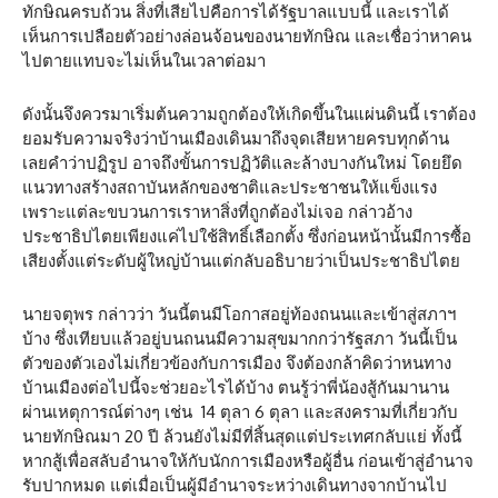
ทักษิณครบถ้วน สิ่งที่เสียไปคือการได้รัฐบาลแบบนี้ และเราได้
เห็นการเปลือยตัวอย่างล่อนจ้อนของนายทักษิณ และเชื่อว่าหาคน
ไปตายแทบจะไม่เห็นในเวลาต่อมา
ดังนั้นจึงควรมาเริ่มต้นความถูกต้องให้เกิดขึ้นในแผ่นดินนี้ เราต้อง
ยอมรับความจริงว่าบ้านเมืองเดินมาถึงจุดเสียหายครบทุกด้าน
เลยคำว่าปฏิรูป อาจถึงขั้นการปฏิวัติและล้างบางกันใหม่ โดยยึด
แนวทางสร้างสถาบันหลักของชาติและประชาชนให้แข็งแรง
เพราะแต่ละขบวนการเราหาสิ่งที่ถูกต้องไม่เจอ กล่าวอ้าง
ประชาธิปไตยเพียงแค่ไปใช้สิทธิ์เลือกตั้ง ซึ่งก่อนหน้านั้นมีการซื้อ
เสียงตั้งแต่ระดับผู้ใหญ่บ้านแต่กลับอธิบายว่าเป็นประชาธิปไตย
นายจตุพร กล่าวว่า วันนี้ตนมีโอกาสอยู่ท้องถนนและเข้าสู่สภาฯ
บ้าง ซึ่งเทียบแล้วอยู่บนถนนมีความสุขมากกว่ารัฐสภา วันนี้เป็น
ตัวของตัวเองไม่เกี่ยวข้องกับการเมือง จึงต้องกล้าคิดว่าหนทาง
บ้านเมืองต่อไปนี้จะช่วยอะไรได้บ้าง ตนรู้ว่าพี่น้องสู้กันมานาน
ผ่านเหตุการณ์ต่างๆ เช่น 14 ตุลา 6 ตุลา และสงครามที่เกี่ยวกับ
นายทักษิณมา 20 ปี ล้วนยังไม่มีที่สิ้นสุดแต่ประเทศกลับแย่ ทั้งนี้
หากสู้เพื่อสลับอำนาจให้กับนักการเมืองหรือผู้อื่น ก่อนเข้าสู่อำนาจ
รับปากหมด แต่เมื่อเป็นผู้มีอำนาจระหว่างเดินทางจากบ้านไป