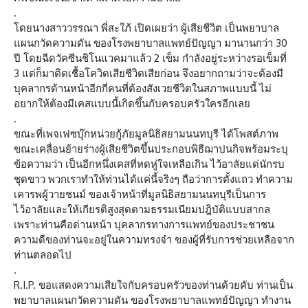
.
โดยนางสาววรรณา พี่สะใภ้ เปิดเผยว่า ผู้เสียชีวิต เป็นพยาบาล
แผนกวัดความดัน ของโรงพยาบาลแพทย์ปัญญา มานานกว่า 30
ปี โดยฉีดวัคซีนชิโนแวคมาแล้ว 2 เข็ม กำลังอยู่ระหว่างรอเข็มที่
3 แต่ก็มาติดเชื้อโควิดเสียชีวิตเสียก่อน จึงอยากถามว่าจะต้องมี
บุคลากรด้านหน้าอีกกี่คนที่ต้องสังเวยชีวิตในสภาพแบบนี้ ไม่
อยากให้ต้องมีเคสแบบนี้เกิดขึ้นกับครอบครัวใครอีกเลย
.
ขณะที่เพจเฟซบุ๊กหน่วยกู้ภัยมูลนิธิสยามนนทบุรี ได้โพสต์ภาพ
ขณะเคลื่อนย้ายร่างผู้เสียชีวิตขึ้นประกอบพิธีฌาปนกิจพร้อมระบุ
ข้อความว่า เป็นอีกหนึ่งเคสที่หดหู่ใจเหลือเกิน ไว้อาลัยแด่นักรบ
ชุดขาว พวกเราทำให้ท่านได้แค่นี้จริงๆ ถือว่าการตั้งแถว ทำความ
เคารพผู้วายชนม์ ของเจ้าหน้าที่มูลนิธิสยามนนทบุรีเป็นการ
ไว้อาลัยและให้เกียรติสูงสุดตามธรรมเนียมปฎิบัติแบบสากล
เพราะท่านคือด่านหน้า บุคลากรทางการแพทย์ของประชาชน
ความดีของท่านจะอยู่ในความทรงจำ ของผู้ที่รับการช่วยเหลือจาก
ท่านตลอดไป
.
R.I.P. ขอแสดงความเสียใจกับครอบครัวของท่านด้วยคับ ท่านเป็น
พยาบาลแผนกวัดความดัน ของโรงพยาบาลแพทย์ปัญญา ทำงาน