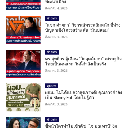
พัฒนาเมือง
สิงหาคม 4, 2026
ข่าวเด่น
“แขก คำผกา” วิจารณ์พรรคส้มหนัก ชี้ห่าง
ปัญหาเชิงโครงสร้าง ลั่น “มันปลอม”
สิงหาคม 3, 2026
ข่าวเด่น
ดร.สุทธิกร ผู้เตือน “วิกฤตต้มกบ” เศรษฐกิจ
ไทยเป็นคนแรก วันนี้กำลังเป็นจริง
สิงหาคม 3, 2026
สุขภาพ
ผอม…ไม่ได้แปลว่าสุขภาพดี! คุณอาจกำลัง
เป็น Skinny Fat โดยไม่รู้ตัว
สิงหาคม 3, 2026
ข่าวเด่น
ชี้หน้าใครทำไมเข้าตัว! ‘โจ มณฑานี’ งัด