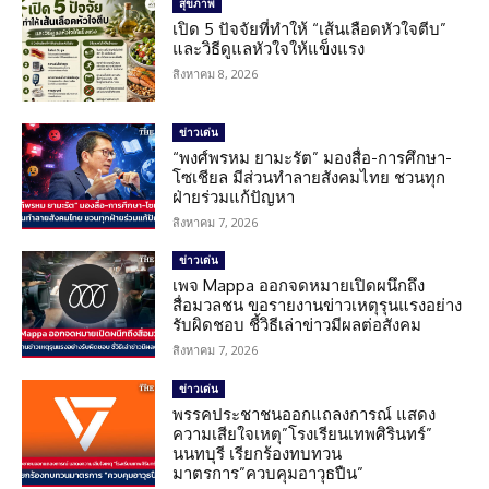
สุขภาพ
เปิด 5 ปัจจัยที่ทำให้ “เส้นเลือดหัวใจตีบ”
และวิธีดูแลหัวใจให้แข็งแรง
สิงหาคม 8, 2026
ข่าวเด่น
“พงศ์พรหม ยามะรัต” มองสื่อ-การศึกษา-
โซเชียล มีส่วนทำลายสังคมไทย ชวนทุก
ฝ่ายร่วมแก้ปัญหา
สิงหาคม 7, 2026
ข่าวเด่น
เพจ Mappa ออกจดหมายเปิดผนึกถึง
สื่อมวลชน ขอรายงานข่าวเหตุรุนแรงอย่าง
รับผิดชอบ ชี้วิธีเล่าข่าวมีผลต่อสังคม
สิงหาคม 7, 2026
ข่าวเด่น
พรรคประชาชนออกแถลงการณ์ แสดง
ความเสียใจเหตุ”โรงเรียนเทพศิรินทร์”
นนทบุรี เรียกร้องทบทวน
มาตรการ”ควบคุมอาวุธปืน”