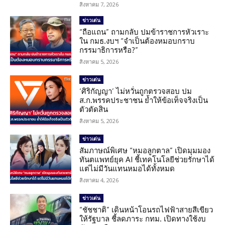
สิงหาคม 7, 2026
ข่าวเด่น
“ถือแถน” ถามกลับ ปมข้าราชการหัวเราะ
ใน กมธ.งบฯ “จำเป็นต้องหมอบกราบ
กรรมาธิการหรือ?”
สิงหาคม 5, 2026
ข่าวเด่น
‘ศิริกัญญา’ ไม่หวั่นถูกตรวจสอบ ปม
ส.ก.พรรคประชาชน ย้ำให้ข้อเท็จจริงเป็น
ตัวตัดสิน
สิงหาคม 5, 2026
ข่าวเด่น
สัมภาษณ์พิเศษ “หมอลูกตาล” เปิดมุมมอง
ทันตแพทย์ยุค AI ชี้เทคโนโลยีช่วยรักษาได้
แต่ไม่มีวันแทนหมอได้ทั้งหมด
สิงหาคม 4, 2026
ข่าวเด่น
“ชัชชาติ” เดินหน้าโอนรถไฟฟ้าสายสีเขียว
ให้รัฐบาล ชี้ลดภาระ กทม. เปิดทางใช้งบ