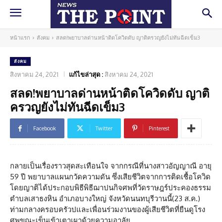
หน้าแรก
สังคม
สลด!พยาบาลด่านหน้าติดโควิดดับ ญาติครวญยังไม่ทันฉีดเข็ม3
สังคม
สิงหาคม 24, 2021
แก้ไขล่าสุด :
สิงหาคม 24, 2021
สลด!พยาบาลด่านหน้าติดโควิดดับ ญาติ
ครวญยังไม่ทันฉีดเข็ม3
Facebook
Twitter
Pinterest
กลายเป็นเรื่องราวสุดสะเทือนใจ จากกรณีที่นางสาวอัญญาณี อายุ
59 ปี พยาบาลแผนกวัดความดัน ซึ่งเสียชีวิตจากการติดเชื้อโควิด
โดยญาติได้ประกอบพิธีพิธีฌาปนกิจศพที่วัดราษฎร์ประคองธรรม
ตำบลเสาธงหิน อำเภอบางใหญ่ จังหวัดนนทบุรีวานนี้(23 ส.ค.)
ท่ามกลางครอบครัวปและเพื่อนร่วมงานของผู้เสียชีวิตที่ยืนดูโรง
ศพขณะเข็นเข้าเตาเผาด้วยความอาลัย