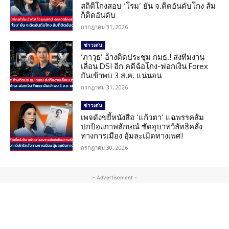
สถิติโกงสอบ ‘โรม’ ยัน จ.ติดอันดับโกง ส้ม
ก็ติดอันดับ
กรกฎาคม 31, 2026
ข่าวเด่น
‘ภาวุธ’ อ้างติดประชุม กมธ.! ส่งทีมงาน
เลื่อน DSI อีก คดีฉ้อโกง-ฟอกเงิน Forex
ยันเข้าพบ 3 ส.ค. แน่นอน
กรกฎาคม 31, 2026
ข่าวเด่น
เพจดังขยี้หนังสือ ‘แก้วตา’ แฉพรรคส้ม
ปกป้องภาพลักษณ์ ซัดอุบาทว์ลัทธิคลั่ง
ทางการเมือง อุ้มละเมิดทางเพศ!
กรกฎาคม 30, 2026
- Advertisement -