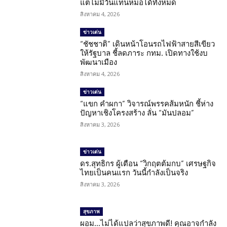
แต่ไม่มีวันแทนหมอได้ทั้งหมด
สิงหาคม 4, 2026
ข่าวเด่น
“ชัชชาติ” เดินหน้าโอนรถไฟฟ้าสายสีเขียว
ให้รัฐบาล ชี้ลดภาระ กทม. เปิดทางใช้งบ
พัฒนาเมือง
สิงหาคม 4, 2026
ข่าวเด่น
“แขก คำผกา” วิจารณ์พรรคส้มหนัก ชี้ห่าง
ปัญหาเชิงโครงสร้าง ลั่น “มันปลอม”
สิงหาคม 3, 2026
ข่าวเด่น
ดร.สุทธิกร ผู้เตือน “วิกฤตต้มกบ” เศรษฐกิจ
ไทยเป็นคนแรก วันนี้กำลังเป็นจริง
สิงหาคม 3, 2026
สุขภาพ
ผอม…ไม่ได้แปลว่าสุขภาพดี! คุณอาจกำลัง