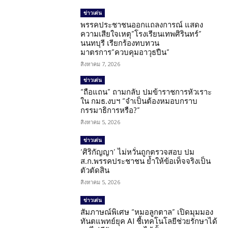
ข่าวเด่น
พรรคประชาชนออกแถลงการณ์ แสดง
ความเสียใจเหตุ”โรงเรียนเทพศิรินทร์”
นนทบุรี เรียกร้องทบทวน
มาตรการ”ควบคุมอาวุธปืน”
สิงหาคม 7, 2026
ข่าวเด่น
“ถือแถน” ถามกลับ ปมข้าราชการหัวเราะ
ใน กมธ.งบฯ “จำเป็นต้องหมอบกราบ
กรรมาธิการหรือ?”
สิงหาคม 5, 2026
ข่าวเด่น
‘ศิริกัญญา’ ไม่หวั่นถูกตรวจสอบ ปม
ส.ก.พรรคประชาชน ย้ำให้ข้อเท็จจริงเป็น
ตัวตัดสิน
สิงหาคม 5, 2026
ข่าวเด่น
สัมภาษณ์พิเศษ “หมอลูกตาล” เปิดมุมมอง
ทันตแพทย์ยุค AI ชี้เทคโนโลยีช่วยรักษาได้