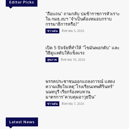
Editor Picks
“ถือแถน” ถามกลับ ปมข้าราชการหัวเราะ
ใน กมธ.งบฯ “จำเป็นต้องหมอบกราบ
กรรมาธิการหรือ?”
สิงหาคม 5, 2026
ข่าวเด่น
เปิด 5 ปัจจัยที่ทำให้ “ไขมันพอกตับ” และ
วิธีดูแลตับให้แข็งแรง
สิงหาคม 10, 2026
สุขภาพ
พรรคประชาชนออกแถลงการณ์ แสดง
ความเสียใจเหตุ”โรงเรียนเทพศิรินทร์”
นนทบุรี เรียกร้องทบทวน
มาตรการ”ควบคุมอาวุธปืน”
สิงหาคม 7, 2026
ข่าวเด่น
Latest News