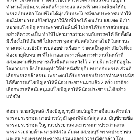
ทำงานจึงเป็นประเด็นที่สร้างกระแส และสร้างความนิยมให้กับ
พรรคเป็นหลัก โดยที่ไม่ได้มุ่งเน้นประโยชน์ของประชาชน ทำให้
ตนไม่สามารถแก้ไขปัญหาให้กับพี่น้องได้ ตนเป็น สส.เขต มีเป้า
หมายแก้ไขปัญหาประชาชนในพื้นที่ ไม่เคยได้รับการสนับสนุน
อย่างที่ควรจะเป็น ทำให้ไม่สามารถร่วมงานกับพรรคได้ อีกทั้งยัง
มีเรื่องไม่ให้เกียรติ ไม่เคารพ พูดจาลับหลังในทางไม่ดีในสถานะ
ทางเพศ และยังมีการปล่อยข่าวเรื่อย ๆ ว่าตนเป็นงูเห่า เสียใจที่จะ
ต้องมายุติบทบาท ที่ไม่ลาออกเพราะต้องการทำงานในหน้าที่
สส.ต่อตามที่ประชาชนในพื้นที่คาดหวังไว้ ความผิดหวังที่มีอยู่ใน
ใจมากมาย จึงเป็นเหตุทำให้ทำหนังสือยุติบทบาทกับพรรค ส่วนที่
เลือกพรรคกล้าธรรม เพราะตนได้รับการตอบรับจากท่านธรรมนัส
ได้สั่งการแก้ไขปัญหาให้พี่น้องประชาชนมาแล้ว 2 ครั้ง เราต้อง
เลือกพรรคที่สนับสนุนแก้ไขปัญหาให้พี่น้องประชาชนได้อย่าง
แท้จริง
ต่อมา นายณัฐพงษ์ เรืองปัญญาวุฒิ สส.บัญชีรายชื่อและหัวหน้า
พรรคประชาชน นายปกรณ์วุฒิ อุดมพิพัฒน์สกุล สส. บัญชีรายชื่อ
พรรคประชาชน ในฐานะประธานคณะกรรมการประสานงาน
พรรคร่วมฝ่ายค้าน นายสหัสวัส คุ้มคง สส.ชลบุรี พรรคประชาชน
และสส.ของพรรคประชาชน ร่วมแถลงข่าวกรณีดังกล่าว โดย