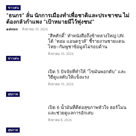
ข่าวเด่น
“ธนกร” ลั่น นักการเมืองทำเพื่อชาติและประชาชน ไม่
ต้องกลัวกำแพง “เป้าหมายมีไว้พุ่งชน!”
admin
-
สิงหาคม 10, 2026
“สีหศักดิ์” ทำหนังสือถึงข้าหลวงใหญ่ UN
โต้ “ทอม แอนดรูวส์” ชี้รายงานชายแดน
ไทย–กัมพูชาข้อมูลไม่รอบด้าน
สิงหาคม 10, 2026
ข่าวเด่น
เปิด 5 ปัจจัยที่ทำให้ “ไขมันพอกตับ” และ
วิธีดูแลตับให้แข็งแรง
สิงหาคม 10, 2026
สุขภาพ
เปิด 6 น้ำมันที่ดีต่อสุขภาพหัวใจ ฮอร์โมน
และช่วยดูแลการอักเสบ
สิงหาคม 8, 2026
สุขภาพ