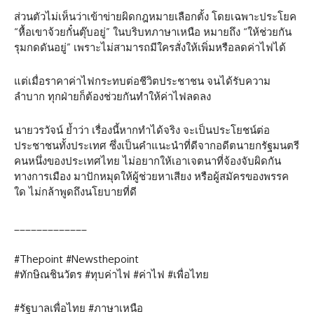
ส่วนตัวไม่เห็นว่าเข้าข่ายผิดกฎหมายเลือกตั้ง โดยเฉพาะประโยค
“หื้อเขาจ้วยกั๋นตุ๊บอยู่” ในบริบทภาษาเหนือ หมายถึง “ให้ช่วยกัน
รุมกดดันอยู่” เพราะไม่สามารถมีใครสั่งให้เพิ่มหรือลดค่าไฟได้
แต่เมื่อราคาค่าไฟกระทบต่อชีวิตประชาชน จนได้รับความ
ลำบาก ทุกฝ่ายก็ต้องช่วยกันทำให้ค่าไฟลดลง
นายวรวัจน์ ย้ำว่า เรื่องนี้หากทำได้จริง จะเป็นประโยชน์ต่อ
ประชาชนทั้งประเทศ ซึ่งเป็นคำแนะนำที่ดีจากอดีตนายกรัฐมนตรี
คนหนึ่งของประเทศไทย ไม่อยากให้เอาเจตนาที่จ้องจับผิดกัน
ทางการเมือง มาปักหมุดให้ผู้ช่วยหาเสียง หรือผู้สมัครของพรรค
ใด ไม่กล้าพูดถึงนโยบายที่ดี
_____________
#Thepoint #Newsthepoint
#ทักษิณชินวัตร #ทุบค่าไฟ #ค่าไฟ #เพื่อไทย
#รัฐบาลเพื่อไทย #ภาษาเหนือ