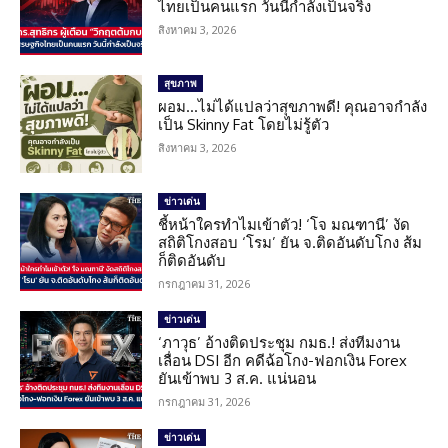
ไทยเป็นคนแรก วันนี้กำลังเป็นจริง
สิงหาคม 3, 2026
สุขภาพ
ผอม…ไม่ได้แปลว่าสุขภาพดี! คุณอาจกำลัง
เป็น Skinny Fat โดยไม่รู้ตัว
สิงหาคม 3, 2026
ข่าวเด่น
ชี้หน้าใครทำไมเข้าตัว! ‘โจ มณฑานี’ งัด
สถิติโกงสอบ ‘โรม’ ยัน จ.ติดอันดับโกง ส้ม
ก็ติดอันดับ
กรกฎาคม 31, 2026
ข่าวเด่น
‘ภาวุธ’ อ้างติดประชุม กมธ.! ส่งทีมงาน
เลื่อน DSI อีก คดีฉ้อโกง-ฟอกเงิน Forex
ยันเข้าพบ 3 ส.ค. แน่นอน
กรกฎาคม 31, 2026
ข่าวเด่น