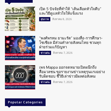
เปิด 5 ปัจจัยที่ทำให้ “เส้นเลือดหัวใจตีบ”
และวิธีดูแลหัวใจให้แข็งแรง
สิงหาคม 8, 2026
สุขภาพ
“พงศ์พรหม ยามะรัต” มองสื่อ-การศึกษา-
โซเชียล มีส่วนทำลายสังคมไทย ชวนทุก
ฝ่ายร่วมแก้ปัญหา
สิงหาคม 7, 2026
ข่าวเด่น
เพจ Mappa ออกจดหมายเปิดผนึกถึง
สื่อมวลชน ขอรายงานข่าวเหตุรุนแรงอย่าง
รับผิดชอบ ชี้วิธีเล่าข่าวมีผลต่อสังคม
สิงหาคม 7, 2026
ข่าวเด่น
Popular Categories