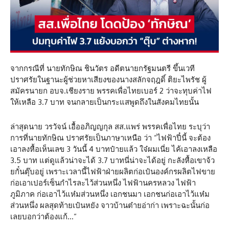
จากกรณีที่ นายทักษิณ ชินวัตร อดีตนายกรัฐมนตรี ขึ้นเวที
ปราศรัยในฐานะผู้ช่วยหาเสียงของนางสลักจฤฎดิ์ ติยะไพรัช ผู้
สมัครนายก อบจ.เชียงราย พรรคเพื่อไทยเบอร์ 2 ว่าจะทุบค่าไฟ
ให้เหลือ 3.7 บาท จนกลายเป็นกระแสพูดถึงในสังคมไทยนั้น
ล่าสุดนาย วรวัจน์ เอื้ออภิญญกุล สส.แพร่ พรรคเพื่อไทย ระบุว่า
การที่นายทักษิณ ปราศรัยเป็นภาษาเหนือ ว่า “ไฟฟ้าปี๋นี้ จะต้อง
เอาลงหื้อเห็นเลข 3 วันนี้ 4 บาทป๋ายแล้ว ใจ๋ผมเนี่ย ไค้เอาลงเหลือ
3.5 บาท แต่ดูแล้วน่าจะได้ 3.7 บาทนี่น่าจะได้อยู่ กะลังหื้อเขาจ้ว
ยกั๋นตุ๊บอยู่ เพราะเวลานี้ไฟฟ้าฝ่ายผลิตก่อเป๋นองค์กรผลิตไฟขาย
ก่อเอาเปอร์เซ็นกำไรละไว้ส่วนหนึ่ง ไฟฟ้านครหลวง ไฟฟ้า
ภูมิภาค ก่อเอาไว้แห๋มส่วนหนึ่ง เอกชนมา เอกชนก่อเอาไว้แห๋ม
ส่วนหนึ่ง ผลสุดท้ายเป๋นหยัง จาวบ้านต๋ายอ่าก่า เพราะฉะนั้นก่อ
เลยบอกว่าต้องแก้…“