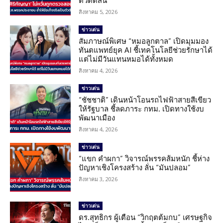
ตัวตัดสิน
สิงหาคม 5, 2026
ข่าวเด่น
สัมภาษณ์พิเศษ “หมอลูกตาล” เปิดมุมมอง
ทันตแพทย์ยุค AI ชี้เทคโนโลยีช่วยรักษาได้
แต่ไม่มีวันแทนหมอได้ทั้งหมด
สิงหาคม 4, 2026
ข่าวเด่น
“ชัชชาติ” เดินหน้าโอนรถไฟฟ้าสายสีเขียว
ให้รัฐบาล ชี้ลดภาระ กทม. เปิดทางใช้งบ
พัฒนาเมือง
สิงหาคม 4, 2026
ข่าวเด่น
“แขก คำผกา” วิจารณ์พรรคส้มหนัก ชี้ห่าง
ปัญหาเชิงโครงสร้าง ลั่น “มันปลอม”
สิงหาคม 3, 2026
ข่าวเด่น
ดร.สุทธิกร ผู้เตือน “วิกฤตต้มกบ” เศรษฐกิจ