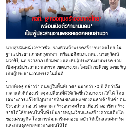
นายสุรนันทน์ เวชชาชีวะ รองหัวหน้าพรรคสร้างอนาคตไทย ใน
ฐานะประธานภาคกรุงเทพฯ , พร้อมอดีตส.ส. กทม. นายสุวัฒน์
ม่วงศิริ, นท.รวยลาภ เอี่ยมทอง และทีมผู้ประสานงานพรรค ร่วม
เปิดศูนย์ประสานงานพรรค เขตบางเขน โดยมีนายพิเชฐ เดชอรัญ
เป็นผู้ประสานงานพรรคในพื้นที่
.
นายพิเชฐ กล่าวว่า ตนอยู่ในพื้นที่บางเขนมากว่า 30 ปี คิดว่าถึง
เวลาแล้วที่ต้องสร้างจุดเปลี่ยนที่ดีให้เกิดขึ้นในบางเขนให้ได้ โดย
เฉพาะการแก้ไขปัญหาปากท้อง ของแพง ของคนหาเช้ากินค่ำ ตน
จึงขอนำเสนอ สร้างตลาด สร้างอนาคตไทย เพื่อสร้างอาชีพ สร้าง
รายได้ให้กับคนในพื้นที่ เป็นการหมุนเวียนและสร้างความเติบโต
ของเศรษฐกิจ โดยการพัฒนาริมคลองบางบัว ให้เป็นแลนด์มาร์ค
และเป็นจุดขายของบางเขนให้ได้
.