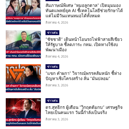
สัมภาษณ์พิเศษ “หมอลูกตาล” เปิดมุมมอง
ทันตแพทย์ยุค AI ชี้เทคโนโลยีช่วยรักษาได้
แต่ไม่มีวันแทนหมอได้ทั้งหมด
สิงหาคม 4, 2026
ข่าวเด่น
“ชัชชาติ” เดินหน้าโอนรถไฟฟ้าสายสีเขียว
ให้รัฐบาล ชี้ลดภาระ กทม. เปิดทางใช้งบ
พัฒนาเมือง
สิงหาคม 4, 2026
ข่าวเด่น
“แขก คำผกา” วิจารณ์พรรคส้มหนัก ชี้ห่าง
ปัญหาเชิงโครงสร้าง ลั่น “มันปลอม”
สิงหาคม 3, 2026
ข่าวเด่น
ดร.สุทธิกร ผู้เตือน “วิกฤตต้มกบ” เศรษฐกิจ
ไทยเป็นคนแรก วันนี้กำลังเป็นจริง
สิงหาคม 3, 2026