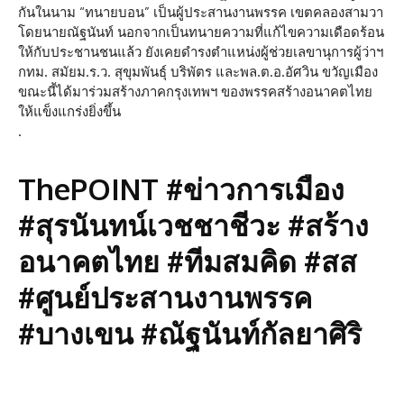
กันในนาม “ทนายบอน” เป็นผู้ประสานงานพรรค เขตคลองสามวา
โดยนายณัฐนันท์ นอกจากเป็นทนายความที่แก้ไขความเดือดร้อน
ให้กับประชานชนแล้ว ยังเคยดำรงตำแหน่งผู้ช่วยเลขานุการผู้ว่าฯ
กทม. สมัยม.ร.ว. สุขุมพันธุ์ บริพัตร และพล.ต.อ.อัศวิน ขวัญเมือง
ขณะนี้ได้มาร่วมสร้างภาคกรุงเทพฯ ของพรรคสร้างอนาคตไทย
ให้แข็งแกร่งยิ่งขึ้น
.
ThePOINT #ข่าวการเมือง
#สุรนันทน์เวชชาชีวะ #สร้าง
อนาคตไทย #ทีมสมคิด #สส
#ศูนย์ประสานงานพรรค
#บางเขน #ณัฐนันท์กัลยาศิริ