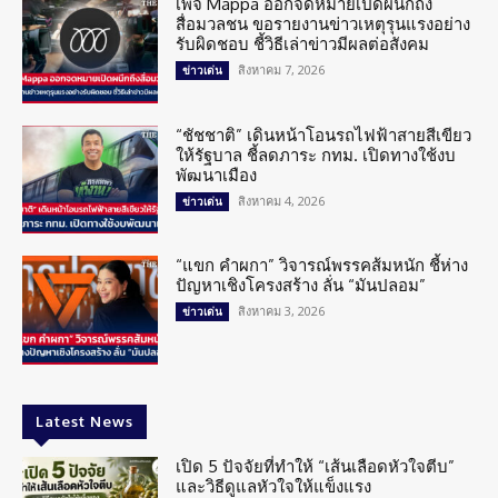
เพจ Mappa ออกจดหมายเปิดผนึกถึง
สื่อมวลชน ขอรายงานข่าวเหตุรุนแรงอย่าง
รับผิดชอบ ชี้วิธีเล่าข่าวมีผลต่อสังคม
สิงหาคม 7, 2026
ข่าวเด่น
“ชัชชาติ” เดินหน้าโอนรถไฟฟ้าสายสีเขียว
ให้รัฐบาล ชี้ลดภาระ กทม. เปิดทางใช้งบ
พัฒนาเมือง
สิงหาคม 4, 2026
ข่าวเด่น
“แขก คำผกา” วิจารณ์พรรคส้มหนัก ชี้ห่าง
ปัญหาเชิงโครงสร้าง ลั่น “มันปลอม”
สิงหาคม 3, 2026
ข่าวเด่น
Latest News
เปิด 5 ปัจจัยที่ทำให้ “เส้นเลือดหัวใจตีบ”
และวิธีดูแลหัวใจให้แข็งแรง