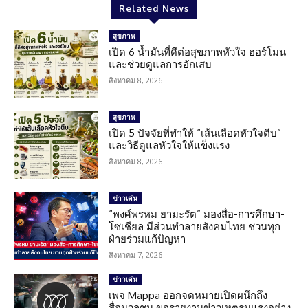
Related News
สุขภาพ
เปิด 6 น้ำมันที่ดีต่อสุขภาพหัวใจ ฮอร์โมน
และช่วยดูแลการอักเสบ
สิงหาคม 8, 2026
สุขภาพ
เปิด 5 ปัจจัยที่ทำให้ “เส้นเลือดหัวใจตีบ”
และวิธีดูแลหัวใจให้แข็งแรง
สิงหาคม 8, 2026
ข่าวเด่น
“พงศ์พรหม ยามะรัต” มองสื่อ-การศึกษา-
โซเชียล มีส่วนทำลายสังคมไทย ชวนทุก
ฝ่ายร่วมแก้ปัญหา
สิงหาคม 7, 2026
ข่าวเด่น
เพจ Mappa ออกจดหมายเปิดผนึกถึง
สื่อมวลชน ขอรายงานข่าวเหตุรุนแรงอย่าง