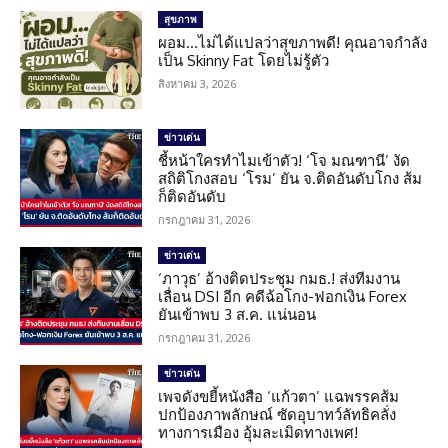
สุขภาพ
ผอม…ไม่ได้แปลว่าสุขภาพดี! คุณอาจกำลัง
เป็น Skinny Fat โดยไม่รู้ตัว
สิงหาคม 3, 2026
ข่าวเด่น
ชี้หน้าใครทำไมเข้าตัว! ‘โจ มณฑานี’ งัด
สถิติโกงสอบ ‘โรม’ ยัน จ.ติดอันดับโกง ส้ม
ก็ติดอันดับ
กรกฎาคม 31, 2026
ข่าวเด่น
‘ภาวุธ’ อ้างติดประชุม กมธ.! ส่งทีมงาน
เลื่อน DSI อีก คดีฉ้อโกง-ฟอกเงิน Forex
ยันเข้าพบ 3 ส.ค. แน่นอน
กรกฎาคม 31, 2026
ข่าวเด่น
เพจดังขยี้หนังสือ ‘แก้วตา’ แฉพรรคส้ม
ปกป้องภาพลักษณ์ ซัดอุบาทว์ลัทธิคลั่ง
ทางการเมือง อุ้มละเมิดทางเพศ!