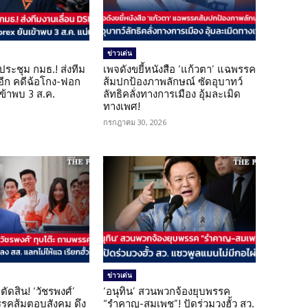
ข่าวเด่น
ดประชุม กมธ.! ส่งทีม
เพจดังขยี้หนังสือ ‘แก้วตา’ แฉพรรค
 อีก คดีฉ้อโกง-ฟอก
ส้มปกป้องภาพลักษณ์ ซัดอุบาทว์
เข้าพบ 3 ส.ค.
ลัทธิคลั่งทางการเมือง อุ้มละเมิด
ทางเพศ!
กรกฎาคม 30, 2026
ข่าวเด่น
ตัดสิน! ‘วัชรพงศ์’
‘อนุทิน’ สวนพวกจ้องยุบพรรค
รรคส้มตอบสังคม ดึง
“รำคาญ-สมเพช”! ปัดร่วมวงฮั้ว สว.