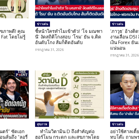
ข่าวเด่น
ข่าวเด่น
ุขภาพดี! คุณ
ชี้หน้าใครทำไมเข้าตัว! ‘โจ มณฑา
‘ภาวุธ’ อ้างติ
Fat โดยไม่รู้
นี’ งัดสถิติโกงสอบ ‘โรม’ ยัน จ.ติด
งานเลื่อน DSI
อันดับโกง ส้มก็ติดอันดับ
เงิน Forex ยัน
แน่นอน
กรกฎาคม 31, 2026
กรกฎาคม 31, 2026
สุขภาพ
ข่าวเด่น
นตร์” ซัดเอก
ทำไมวิตามิน D ถึงสำคัญต่อ
อย่าใช้ศาลเตี้ย
นลั่นถึง “ลอรี่
ฮอร์โมน กระดูก และสุขภาพโดย
ทุบโต๊ะ ถามพ