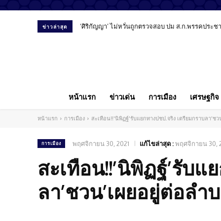
‘ศิริกัญญา’ ไม่หวั่นถูกตรวจสอบ ปม ส.ก.พรรคประชาชน
ข่าวล่าสุด
หน้าแรก
ข่าวเด่น
การเมือง
เศรษฐกิจ
หน้าแรก
การเมือง
สะเทือน!!'นิพิฏฐ์'รับแยกทางปชป.จริง เตรียมกราบลา'ชวน
พฤศจิกายน 30, 2021
แก้ไขล่าสุด :
พฤศจิกายน 30, 
การเมือง
สะเทือน!!’นิพิฏฐ์’รั
ลา’ชวน’เผยอยู่ต่อลำบ