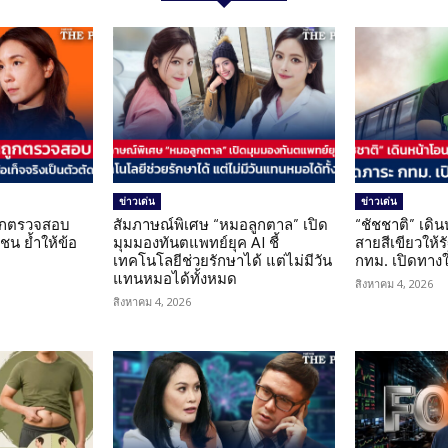
ข่าวเด่น
ข่าวเด่น
นถูกตรวจสอบ
สัมภาษณ์พิเศษ “หมอลูกตาล” เปิด
“ชัชชาติ” เดิ
น ย้ำให้ข้อ
มุมมองทันตแพทย์ยุค AI ชี้
สายสีเขียวให้
น
เทคโนโลยีช่วยรักษาได้ แต่ไม่มีวัน
กทม. เปิดทาง
แทนหมอได้ทั้งหมด
สิงหาคม 4, 2026
สิงหาคม 4, 2026