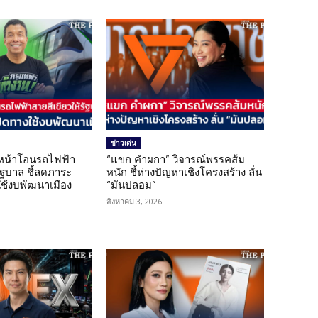
ข่าวเด่น
นหน้าโอนรถไฟฟ้า
“แขก คำผกา” วิจารณ์พรรคส้ม
รัฐบาล ชี้ลดภาระ
หนัก ชี้ห่างปัญหาเชิงโครงสร้าง ลั่น
ใช้งบพัฒนาเมือง
“มันปลอม”
สิงหาคม 3, 2026