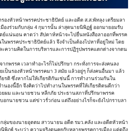
ตรองหัวหน้าพรรคประชาธิปัตย์ และอดีต ส.ส.พัทลุง เตรียมลา
งร่วมกับกลุ่ม 4 กุมารนั้น ล่าสุดนายนิพิฏฐ์ ออกมายอมรับ
ตย์แน่นอน คาดว่า สัปดาห์หน้าจะไปยื่นหนังสือลาออกที่พรรค
ืนในพรรคประชาธิปัตย์แล้ว จึงจำเป็นต้องไปหาที่อยู่ใหม่ โดย
และความคิดในการบริหารและการปฏิรูปพรรคแตกต่างจากตน
ยรติจากพรรค เวลาทำอะไรก็ไม่ปรึกษา กระทั่งการจะส่งคนลง
ยเป็นรองหัวหน้าพรรคมา 3 สมัย แล้วอยู่ๆ ก็ส่งคนอื่นมา แล้ว
ียรติ ซึ่งหากไม่ให้เกียรติกันเช่นนี้ การทำงานร่วมกันใน
นองนี้อีก จึงคิดว่าไปทำงานในพรรคที่ให้เกียรติตนดีกว่า
บีบมวยผม และนายชวน หลีกภัย ประธานสภาที่ปรึกษาพรรค
ด้บอกนายชวน แต่ข่าวรั่วก่อน แต่ถึงอย่างไรก็จะยังไปกราบลา
ับกลุ่มของนายอุตตม สาวนายน อดีต รมว.คลัง และอดีตหัวหน้า
ยนิพิฏฐ์ ระบุว่า ความจริงตนคุยกับหลายพรรคการเมือง แต่ดูถึง