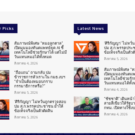
r Picks
Latest News
สัมภาษณ์พิเศษ “หมอลูกตาล”
‘ศิริกัญญา’ ไม่หวั
เปิดมุมมองทันตแพทย์ยุค AI ชี้
ปม ส.ก.พรรคประช
เทคโนโลยีช่วยรักษาได้ แต่ไม่มี
ข้อเท็จจริงเป็นตัวต
วันแทนหมอได้ทั้งหมด
สิงหาคม 5, 2026
สิงหาคม 4, 2026
สัมภาษณ์พิเศษ “
“ถือแถน” ถามกลับ ปม
เปิดมุมมองทันตแพทย
ข้าราชการหัวเราะใน กมธ.งบฯ
เทคโนโลยีช่วยรักษ
“จำเป็นต้องหมอบกราบ
วันแทนหมอได้ทั้
กรรมาธิการหรือ?”
สิงหาคม 4, 2026
สิงหาคม 5, 2026
“ชัชชาติ” เดินหน
‘ศิริกัญญา’ ไม่หวั่นถูกตรวจสอบ
สายสีเขียวให้รัฐบ
ปม ส.ก.พรรคประชาชน ย้ำให้
กทม. เปิดทางใช้ง
ข้อเท็จจริงเป็นตัวตัดสิน
สิงหาคม 4, 2026
สิงหาคม 5, 2026