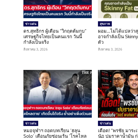
ข่าวเด่น
สุขภาพ
ดร.สุทธิกร ผู้เตือน “วิกฤตต้มกบ”
ผอม…ไม่ได้แปลว่าส
เศรษฐกิจไทยเป็นคนแรก วันนี้
อาจกำลังเป็น Skinny 
กำลังเป็นจริง
ตัว
สิงหาคม 3, 2026
สิงหาคม 3, 2026
ข่าวเด่น
ข่าวเด่น
หมอจุฬาฯ ถอดบทเรียน ‘ฮลุน
เดือด! “พรชัย มาระเ
Solo’ เตือนภัยซ่อนเร้น ‘โรคไหล
นัฏ ปมราคาน้ำมัน ก่อ