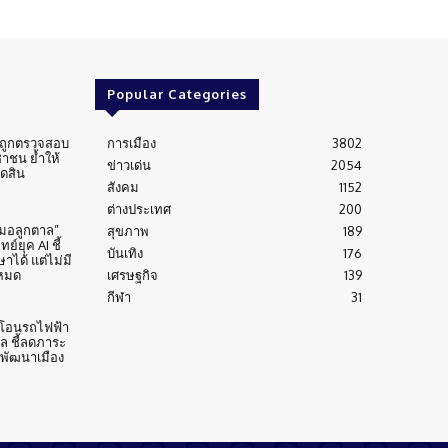
Popular Categories
่นถูกตรวจสอบ
การเมือง
3802
าชน ย้ำให้
ข่าวเด่น
2054
ัดสิน
สังคม
1152
ต่างประเทศ
200
หมอลูกตาล”
สุขภาพ
189
์ยุค AI ชี้
บันเทิง
176
าได้ แต่ไม่มี
งหมด
เศรษฐกิจ
139
กีฬา
31
้าโอนรถไฟฟ้า
าล ชี้ลดภาระ
บพัฒนาเมือง