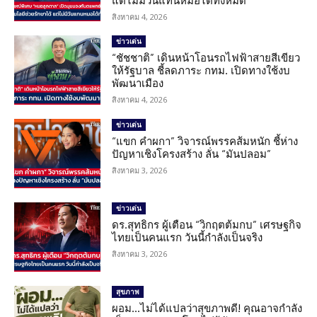
แต่ไม่มีวันแทนหมอได้ทั้งหมด
สิงหาคม 4, 2026
ข่าวเด่น
“ชัชชาติ” เดินหน้าโอนรถไฟฟ้าสายสีเขียว
ให้รัฐบาล ชี้ลดภาระ กทม. เปิดทางใช้งบ
พัฒนาเมือง
สิงหาคม 4, 2026
ข่าวเด่น
“แขก คำผกา” วิจารณ์พรรคส้มหนัก ชี้ห่าง
ปัญหาเชิงโครงสร้าง ลั่น “มันปลอม”
สิงหาคม 3, 2026
ข่าวเด่น
ดร.สุทธิกร ผู้เตือน “วิกฤตต้มกบ” เศรษฐกิจ
ไทยเป็นคนแรก วันนี้กำลังเป็นจริง
สิงหาคม 3, 2026
สุขภาพ
ผอม…ไม่ได้แปลว่าสุขภาพดี! คุณอาจกำลัง