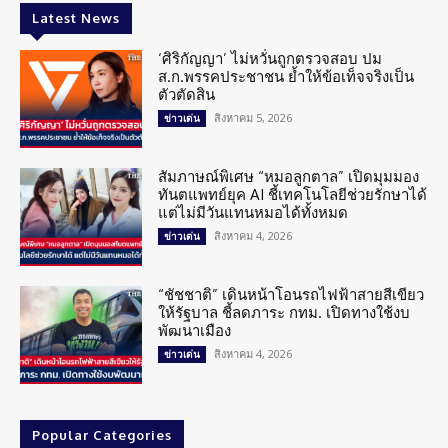
Latest News
‘ศิริกัญญา’ ไม่หวั่นถูกตรวจสอบ ปม
ส.ก.พรรคประชาชน ย้ำให้ข้อเท็จจริงเป็น
ตัวตัดสิน
สิงหาคม 5, 2026
ข่าวเด่น
สัมภาษณ์พิเศษ “หมอลูกตาล” เปิดมุมมอง
ทันตแพทย์ยุค AI ชี้เทคโนโลยีช่วยรักษาได้
แต่ไม่มีวันแทนหมอได้ทั้งหมด
สิงหาคม 4, 2026
ข่าวเด่น
“ชัชชาติ” เดินหน้าโอนรถไฟฟ้าสายสีเขียว
ให้รัฐบาล ชี้ลดภาระ กทม. เปิดทางใช้งบ
พัฒนาเมือง
สิงหาคม 4, 2026
ข่าวเด่น
Popular Categories