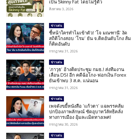
เป็น Skinny Fat โดยไม่รู้ตัว
สิงหาคม 3, 2026
ข่าวเด่น
ชี้หน้าใครทำไมเข้าตัว! ‘โจ มณฑานี’ งัด
สถิติโกงสอบ ‘โรม’ ยัน จ.ติดอันดับโกง ส้ม
ก็ติดอันดับ
กรกฎาคม 31, 2026
ข่าวเด่น
‘ภาวุธ’ อ้างติดประชุม กมธ.! ส่งทีมงาน
เลื่อน DSI อีก คดีฉ้อโกง-ฟอกเงิน Forex
ยันเข้าพบ 3 ส.ค. แน่นอน
กรกฎาคม 31, 2026
ข่าวเด่น
เพจดังขยี้หนังสือ ‘แก้วตา’ แฉพรรคส้ม
ปกป้องภาพลักษณ์ ซัดอุบาทว์ลัทธิคลั่ง
ทางการเมือง อุ้มละเมิดทางเพศ!
กรกฎาคม 30, 2026
ข่าวเด่น