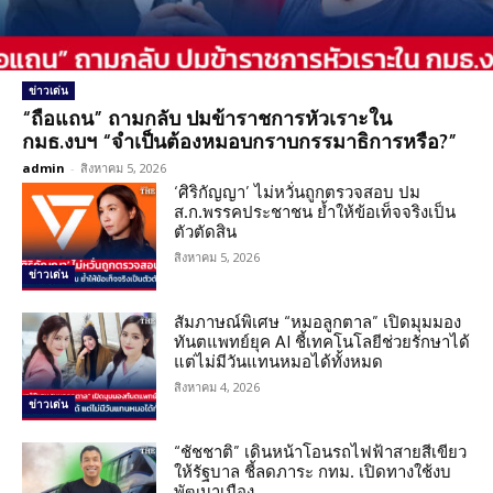
ข่าวเด่น
“ถือแถน” ถามกลับ ปมข้าราชการหัวเราะใน
กมธ.งบฯ “จำเป็นต้องหมอบกราบกรรมาธิการหรือ?”
admin
-
สิงหาคม 5, 2026
‘ศิริกัญญา’ ไม่หวั่นถูกตรวจสอบ ปม
ส.ก.พรรคประชาชน ย้ำให้ข้อเท็จจริงเป็น
ตัวตัดสิน
สิงหาคม 5, 2026
ข่าวเด่น
สัมภาษณ์พิเศษ “หมอลูกตาล” เปิดมุมมอง
ทันตแพทย์ยุค AI ชี้เทคโนโลยีช่วยรักษาได้
แต่ไม่มีวันแทนหมอได้ทั้งหมด
สิงหาคม 4, 2026
ข่าวเด่น
“ชัชชาติ” เดินหน้าโอนรถไฟฟ้าสายสีเขียว
ให้รัฐบาล ชี้ลดภาระ กทม. เปิดทางใช้งบ
พัฒนาเมือง