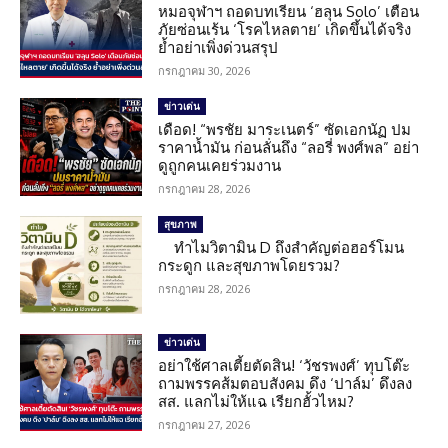
หมอจุฬาฯ ถอดบทเรียน ‘ฮลุน Solo’ เตือน
ภัยซ่อนเร้น ‘โรคไหลตาย’ เกิดขึ้นได้จริง
ย้ำอย่าเพิ่งด่วนสรุป
กรกฎาคม 30, 2026
ข่าวเด่น
เดือด! “พรชัย มาระเนตร์” ซัดเอกนัฏ ปม
ราคาน้ำมัน ก่อนลั่นถึง “ลอรี่ พงศ์พล” อย่า
ดูถูกคนเคยร่วมงาน
กรกฎาคม 28, 2026
สุขภาพ
ทำไมวิตามิน D ถึงสำคัญต่อฮอร์โมน
กระดูก และสุขภาพโดยรวม?
กรกฎาคม 28, 2026
ข่าวเด่น
อย่าใช้ศาลเตี้ยตัดสิน! ‘วัชรพงศ์’ ทุบโต๊ะ
ถามพรรคส้มตอบสังคม ดึง ‘ปาล์ม’ ดึงลง
สส. แลกไม่ให้แฉ เรียกฮั้วไหม?
กรกฎาคม 27, 2026