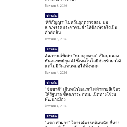
สิงหาคม 5, 2026
ข่าวเด่น
‘ศิริกัญญา’ ไม่หวั่นถูกตรวจสอบ ปม
ส.ก.พรรคประชาชน ย้ำให้ข้อเท็จจริงเป็น
ตัวตัดสิน
สิงหาคม 5, 2026
ข่าวเด่น
สัมภาษณ์พิเศษ “หมอลูกตาล” เปิดมุมมอง
ทันตแพทย์ยุค AI ชี้เทคโนโลยีช่วยรักษาได้
แต่ไม่มีวันแทนหมอได้ทั้งหมด
สิงหาคม 4, 2026
ข่าวเด่น
“ชัชชาติ” เดินหน้าโอนรถไฟฟ้าสายสีเขียว
ให้รัฐบาล ชี้ลดภาระ กทม. เปิดทางใช้งบ
พัฒนาเมือง
สิงหาคม 4, 2026
ข่าวเด่น
“แขก คำผกา” วิจารณ์พรรคส้มหนัก ชี้ห่าง