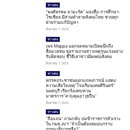
ข่าวเด่น
“พงศ์พรหม ยามะรัต” มองสื่อ-การศึกษา-
โซเชียล มีส่วนทำลายสังคมไทย ชวนทุก
ฝ่ายร่วมแก้ปัญหา
สิงหาคม 7, 2026
ข่าวเด่น
เพจ Mappa ออกจดหมายเปิดผนึกถึง
สื่อมวลชน ขอรายงานข่าวเหตุรุนแรงอย่าง
รับผิดชอบ ชี้วิธีเล่าข่าวมีผลต่อสังคม
สิงหาคม 7, 2026
ข่าวเด่น
พรรคประชาชนออกแถลงการณ์ แสดง
ความเสียใจเหตุ”โรงเรียนเทพศิรินทร์”
นนทบุรี เรียกร้องทบทวน
มาตรการ”ควบคุมอาวุธปืน”
สิงหาคม 7, 2026
ข่าวเด่น
“ถือแถน” ถามกลับ ปมข้าราชการหัวเราะ
ใน กมธ.งบฯ “จำเป็นต้องหมอบกราบ
กรรมาธิการหรือ?”