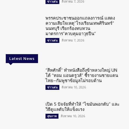
สิงหาคม 7, 2026
ข่าวเด่น
พรรคประชาชนออกแถลงการณ์ แสดง
ความเสียใจเหตุ”โรงเรียนเทพศิรินทร์”
นนทบุรี เรียกร้องทบทวน
มาตรการ”ควบคุมอาวุธปืน”
สิงหาคม 7, 2026
ข่าวเด่น
Latest News
“สีหศักดิ์” ทำหนังสือถึงข้าหลวงใหญ่ UN
โต้ “ทอม แอนดรูวส์” ชี้รายงานชายแดน
ไทย–กัมพูชาข้อมูลไม่รอบด้าน
สิงหาคม 10, 2026
ข่าวเด่น
เปิด 5 ปัจจัยที่ทำให้ “ไขมันพอกตับ” และ
วิธีดูแลตับให้แข็งแรง
สิงหาคม 10, 2026
สุขภาพ