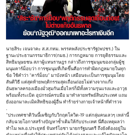
นายสิระ เจนจาคะ ส.ส.กทม. พรรคพลังประชารัฐ(พปชร.) ใน
ฐานะประธานกรรมาธิการ(กมธ.) การกฎหมาย การยุติธรรมและ
สิทธิมนุษยชน สภาผู้แทนราษฎร กล่าวถึงการชุมนุมของกลุ่มผู้ชุ
มนุมคาร์ม็อบว่า การชุมนุมที่เกิดขึ้นคือการทำผิดกฎหมายในทุก
ข้อ ใช้คำว่า “คาร์ม็อบ” มาบังหน้า เสมือนจะเป็นการชุมนุมโดย
สันติวิธี แต่สุดท้ายพฤติกรรมสุดเถื่อนถ่อยไม่ต่างจากแก๊ง
อันธพาลครองเมืองมั่วสุมกันเมื่อไหร่ก็มีทั้งความรุนแรงและอาวุธ
พร้อมทั้งระเบิด อุปกรณ์ครบมือ มาทำลายทรัพย์สินประเทศ แถม
ยังออกมาละเมิดสิทธิของผู้อื่น ทำร้ายร่างกายเจ้าหน้าที่ตำรวจ
.
“ประเทศชาติวันนี้เผชิญกับวิกฤตโควิด-19 แต่กลุ่มคนเลวๆ เหล่านี้
กลับฉวยโอกาสสร้างปัญหาซ้ำเติมให้กับประเทศ นี่คือเหตุผลว่า
ทำไม พล.อ.ประยุทธ์ จันทร์โอชา นายกรัฐมนตรี ถึงยังต้องอยู่ใน
ตำแหน่งเพื่อทำให้ประเทศอยู่กันได้อย่างสงบและแก้ไขปัญหาโค