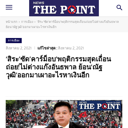
หน้าแรก
การเมือง
'สิระ'ซัด'คาร์ม็อบ'พฤติกรรมสุดเถื่อนถ่อย!ไม่ต่างแก๊งอันธพาล
ย้อน'ณัฐวุฒิ'ออกมาเผาอะไรหาเงินอีก
การเมือง
สิงหาคม 2, 2021
แก้ไขล่าสุด :
สิงหาคม 2, 2021
‘สิระ’ซัด’คาร์ม็อบ’พฤติกรรมสุดเถื่อน
ถ่อย!ไม่ต่างแก๊งอันธพาล ย้อน’ณัฐ
วุฒิ’ออกมาเผาอะไรหาเงินอีก
Facebook
Twitter
Pinterest
What