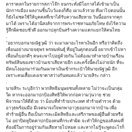
ดาราตลกในรายการสภาโจ๊ก จนกระทั่งมีโอกาสได้เข้ามาเป็น
นักการเมือง ผลงานชิ้นโบว์แดงก็คือ เผาแล้วรวย ที่เผาไปตอนนั้น
ก็ยังไม่ชดใช้ให้บุคคลที่เขาได้รับความเสียหาย วันนี้ออกจากคุก
มาได้ เพราะได้อานิสงส์จากการพระราชทานอภัยโทษ ยังไร้ความ
รู้สึกผิดชอบชั่วดี ออกมาปลุกปั่นสร้างความแตกแยกให้คนไทย
.
“อยากบอกนายณัฐวุฒิ ว่า จะมาเผาอะไรหาเงินอีก หรือว่าคิดถึง
เพื่อนอย่างนายจตุพร พรหมพันธุ์ ที่อยู่ในคุกตอนนี้ อยากเข้าไปหา
เพื่อนก็บอกดีๆ ตนจะพาไปอยู่ด้วยกัน ไม่ต้องมาทำลายบ้านเรือน
ทรัพย์สินของชาวบ้านเขาเสียหายอีก และครั้งนี้คงไม่ง่ายนัก ที่จะ
มีคนโง่ออกมาร่วมกันเผาหาเงินเข้ากระเป๋าให้นายณัฐวุฒิ อีก
เพราะคนเสื้อแดงเขาตาสว่างกันหมดแล้ว”นายสิระ กล่าว
.
นายสิระ ระบุอีกว่า พวกสิทธิมนุษยชนทั้งหลาย ไม่ว่าจะเป็นกลุ่ม
ใด หากจะออกมาปกป้องสิทธิให้พวกก่อความวุ่นวาย ช่วย
พิจารณาให้ดีด้วย ว่า ม็อบที่ทำร้ายประเทศ ทำร้ายตำรวจ ด้วย
อาวุธพร้อมมือ มีเจตนาจงใจพกพาอาวุธออกมาจากบ้าน เพื่อ
ทำร้ายผู้อื่น ถือเป็นการละเมิดสิทธิและเสรีภาพของผู้อื่นด้วยหรือ
ไม่ อย่าปิดหูปิดตาปกป้องคนที่กระทำผิด จะทำให้กฎของสังคมที่
ต้องมีในการอยู่ร่วมกันเสียหายไปหมด และหากไม่รู้จะพูดอะไรก็