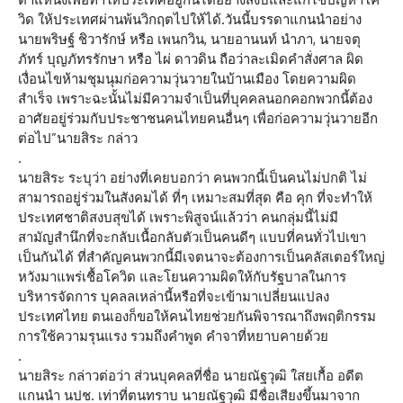
วิด ให้ประเทศผ่านพ้นวิกฤตไปให้ได้.วันนี้บรรดาแกนนำอย่าง
นายพริษฐ์ ชิวารักษ์ หรือ เพนกวิน, นายอานนท์ นำภา, นายจตุ
ภัทร์ บุญภัทรรักษา หรือ ไผ่ ดาวดิน ถือว่าละเมิดคำสั่งศาล ผิด
เงื่อนไขห้ามชุมนุมก่อความวุ่นวายในบ้านเมือง โดยความผิด
สำเร็จ เพราะฉะนั้นไม่มีความจำเป็นที่บุคคลนอกคอกพวกนี้ต้อง
อาศัยอยู่ร่วมกับประชาชนคนไทยคนอื่นๆ เพื่อก่อความวุ่นวายอีก
ต่อไป”นายสิระ กล่าว
.
นายสิระ ระบุว่า อย่างที่เคยบอกว่า คนพวกนี้เป็นคนไม่ปกติ ไม่
สามารถอยู่ร่วมในสังคมได้ ที่ๆ เหมาะสมที่สุด คือ คุก ที่จะทำให้
ประเทศชาติสงบสุขได้ เพราะพิสูจน์แล้วว่า คนกลุ่มนี้ไม่มี
สามัญสำนึกที่จะกลับเนื้อกลับตัวเป็นคนดีๆ แบบที่คนทั่วไปเขา
เป็นกันได้ ที่สำคัญคนพวกนี้มีเจตนาจะต้องการเป็นคลัสเตอร์ใหญ่
หวังมาแพร่เชื้อโควิด และโยนความผิดให้กับรัฐบาลในการ
บริหารจัดการ บุคลลเหล่านี้หรือที่จะเข้ามาเปลี่ยนแปลง
ประเทศไทย ตนเองก็ขอให้คนไทยช่วยกันพิจารณาถึงพฤติกรรม
การใช้ความรุนแรง รวมถึงคำพูด คำจาที่หยาบคายด้วย
.
นายสิระ กล่าวต่อว่า ส่วนบุคคลที่ชื่อ นายณัฐวุฒิ ใสยเกื้อ อดีต
แกนนำ นปช. เท่าที่ตนทราบ นายณัฐวุฒิ มีชื่อเสียงขึ้นมาจาก