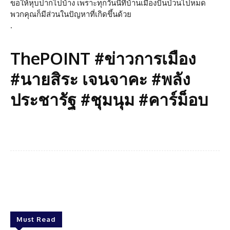
ขอให้หุบปากไปบ้าง เพราะทุกวันนี้ที่บ้านเมืองปั่นป่วนไปหมด
พวกคุณก็มีส่วนในปัญหาที่เกิดขึ้นด้วย
.
ThePOINT #ข่าวการเมือง
#นายสิระ เจนจาคะ #พลัง
ประชารัฐ #ชุมนุม #คาร์ม็อบ
Facebook
Twitter
Pinterest
What
Must Read