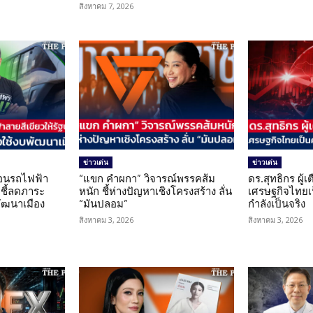
สิงหาคม 7, 2026
ข่าวเด่น
ข่าวเด่น
โอนรถไฟฟ้า
“แขก คำผกา” วิจารณ์พรรคส้ม
ดร.สุทธิกร ผู้
 ชี้ลดภาระ
หนัก ชี้ห่างปัญหาเชิงโครงสร้าง ลั่น
เศรษฐกิจไทยเป
ัฒนาเมือง
“มันปลอม”
กำลังเป็นจริง
สิงหาคม 3, 2026
สิงหาคม 3, 2026