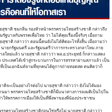
 นายสุชาติ ชมกลิ่น รองหัวหน้าพรรครวมไทยสร้างชาติ กล่าวถึง
ัฐบาลกับพรรคเพื่อไทย ว่า ไม่ได้คุยเรื่องนี้จริงๆ เมื่อถาม
ุชาติ กล่าวว่า ตอนนี้ตนยังไม่ได้คิดอะไรทั้งสิ้น เมื่อถามว่า
อชา นายกรัฐมนตรี และรัฐมนตรีว่าการกระทรวงกลาโหม ภาย
าลใหม่แล้ว นายสุชาติ กล่าวว่า พล.อ.ประยุทธ์ ก็กล่าวแสดง
ว่า ประเทศได้เข้าสู่กระบวนการในการสรรหาผ่านสภาแล้ว เป็น
ที่เป็นเอกฉันท์จามที่ทุกคนได้ดูการถ่ายทอดสด ตนคิดว่าก็
ิจะเป็นอย่างไรต่อไป นายสุชาติ กล่าวว่า ยังไม่ได้มอง
.ค.ที่ผ่านมา พรรครวมไทยสร้างชาติก็มีแนวทางการลงมติเป็นไปใน
ำให้พรรคการเมืองให้เป็นที่พึ่งพาของพี่น้องประชาชน
ับพรรครวมไทยสร้างชาติก่อนใช่หรือไม่ นายสุชาติ กล่าวว่า