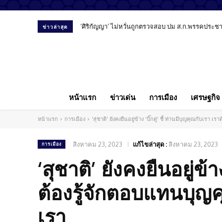
‘ศิริกัญญา’ ไม่หวั่นถูกตรวจสอบ ปม ส.ก.พรรคประชาชน
“พงศ์พรหม ยามะรัต” มองสื่อ-การศึกษา-โซเชียล
ข่าวล่าสุด
หน้าแรก
ข่าวเด่น
การเมือง
เศรษฐกิจ
หน้าแรก
การเมือง
'สุชาติ' ยังคงยืนอยู่ข้าง 'บิ๊กตู่' ชี้ ท่านมีบุญคุณกับเรา
สิงหาคม 23, 2023
แก้ไขล่าสุด :
สิงหาคม 23, 2023
การเมือง
‘สุชาติ’ ยังคงยืนอยู่ข้า
ต้องรู้จักตอบแทนบุญคุ
เรา