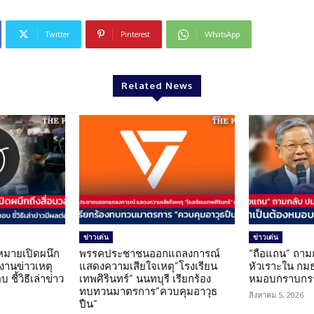
Twitter
Pinterest
WhatsApp
Related News
ข่าวเด่น
ข่าวเด่น
มายเปิดผนึก
พรรคประชาชนออกแถลงการณ์
“ถือแถน” ถาม
งานข่าวเหตุ
แสดงความเสียใจเหตุ”โรงเรียน
หัวเราะใน กมธ
ชี้วิธีเล่าข่าว
เทพศิรินทร์” นนทบุรี เรียกร้อง
หมอบกราบกรร
ทบทวนมาตรการ”ควบคุมอาวุธ
สิงหาคม 5, 2026
ปืน”