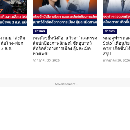
ข่าวเด่น
ข่าวเด่น
ม กมธ.! ส่งทีม
เพจดังขยี้หนังสือ ‘แก้วตา’ แฉพรรค
หมอจุฬาฯ ถอด
ดีฉ้อโกง-ฟอก
ส้มปกป้องภาพลักษณ์ ซัดอุบาทว์
Solo’ เตือนภั
 3 ส.ค.
ลัทธิคลั่งทางการเมือง อุ้มละเมิด
ตาย’ เกิดขึ้นได
ทางเพศ!
สรุป
กรกฎาคม 30, 2026
กรกฎาคม 30, 2026
- Advertisement -