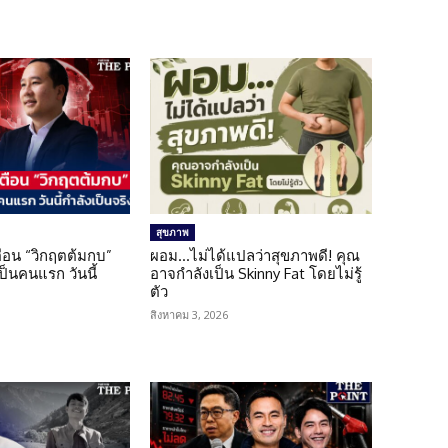
สุขภาพ
เตือน “วิกฤตต้มกบ”
ผอม…ไม่ได้แปลว่าสุขภาพดี! คุณ
็นคนแรก วันนี้
อาจกำลังเป็น Skinny Fat โดยไม่รู้
ตัว
สิงหาคม 3, 2026