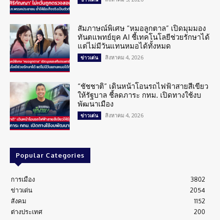
สัมภาษณ์พิเศษ “หมอลูกตาล” เปิดมุมมอง
ทันตแพทย์ยุค AI ชี้เทคโนโลยีช่วยรักษาได้
แต่ไม่มีวันแทนหมอได้ทั้งหมด
สิงหาคม 4, 2026
ข่าวเด่น
“ชัชชาติ” เดินหน้าโอนรถไฟฟ้าสายสีเขียว
ให้รัฐบาล ชี้ลดภาระ กทม. เปิดทางใช้งบ
พัฒนาเมือง
สิงหาคม 4, 2026
ข่าวเด่น
Popular Categories
การเมือง
3802
ข่าวเด่น
2054
สังคม
1152
ต่างประเทศ
200