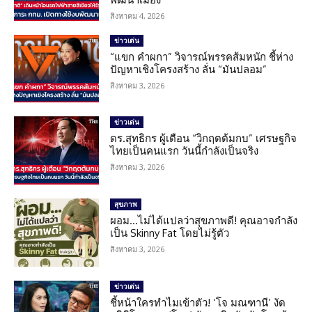
สิงหาคม 4, 2026
ข่าวเด่น
“แขก คำผกา” วิจารณ์พรรคส้มหนัก ชี้ห่าง
ปัญหาเชิงโครงสร้าง ลั่น “มันปลอม”
สิงหาคม 3, 2026
ข่าวเด่น
ดร.สุทธิกร ผู้เตือน “วิกฤตต้มกบ” เศรษฐกิจ
ไทยเป็นคนแรก วันนี้กำลังเป็นจริง
สิงหาคม 3, 2026
สุขภาพ
ผอม…ไม่ได้แปลว่าสุขภาพดี! คุณอาจกำลัง
เป็น Skinny Fat โดยไม่รู้ตัว
สิงหาคม 3, 2026
ข่าวเด่น
ชี้หน้าใครทำไมเข้าตัว! ‘โจ มณฑานี’ งัด