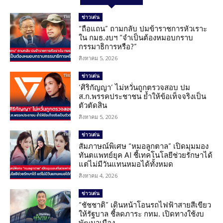
ข่าวเด่น
“ถือแถน” ถามกลับ ปมข้าราชการหัวเราะ
ใน กมธ.งบฯ “จำเป็นต้องหมอบกราบ
กรรมาธิการหรือ?”
สิงหาคม 5, 2026
ข่าวเด่น
‘ศิริกัญญา’ ไม่หวั่นถูกตรวจสอบ ปม
ส.ก.พรรคประชาชน ย้ำให้ข้อเท็จจริงเป็น
ตัวตัดสิน
สิงหาคม 5, 2026
ข่าวเด่น
สัมภาษณ์พิเศษ “หมอลูกตาล” เปิดมุมมอง
ทันตแพทย์ยุค AI ชี้เทคโนโลยีช่วยรักษาได้
แต่ไม่มีวันแทนหมอได้ทั้งหมด
สิงหาคม 4, 2026
ข่าวเด่น
“ชัชชาติ” เดินหน้าโอนรถไฟฟ้าสายสีเขียว
ให้รัฐบาล ชี้ลดภาระ กทม. เปิดทางใช้งบ
พัฒนาเมือง