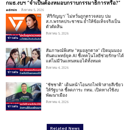
กมธ.งบฯ “จำเป็นต้องหมอบกราบกรรมาธิการหรือ?”
admin
-
สิงหาคม 5, 2026
‘ศิริกัญญา’ ไม่หวั่นถูกตรวจสอบ ปม
ส.ก.พรรคประชาชน ย้ำให้ข้อเท็จจริงเป็น
ตัวตัดสิน
สิงหาคม 5, 2026
ข่าวเด่น
สัมภาษณ์พิเศษ “หมอลูกตาล” เปิดมุมมอง
ทันตแพทย์ยุค AI ชี้เทคโนโลยีช่วยรักษาได้
แต่ไม่มีวันแทนหมอได้ทั้งหมด
สิงหาคม 4, 2026
ข่าวเด่น
“ชัชชาติ” เดินหน้าโอนรถไฟฟ้าสายสีเขียว
ให้รัฐบาล ชี้ลดภาระ กทม. เปิดทางใช้งบ
พัฒนาเมือง
สิงหาคม 4, 2026
ข่าวเด่น
Related News