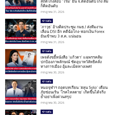
สถิติโกงสอบ ‘โรม’ ยัน จ.ติดอันดับโกง ส้ม
ก็ติดอันดับ
กรกฎาคม 31, 2026
ข่าวเด่น
‘ภาวุธ’ อ้างติดประชุม กมธ.! ส่งทีมงาน
เลื่อน DSI อีก คดีฉ้อโกง-ฟอกเงิน Forex
ยันเข้าพบ 3 ส.ค. แน่นอน
กรกฎาคม 31, 2026
ข่าวเด่น
เพจดังขยี้หนังสือ ‘แก้วตา’ แฉพรรคส้ม
ปกป้องภาพลักษณ์ ซัดอุบาทว์ลัทธิคลั่ง
ทางการเมือง อุ้มละเมิดทางเพศ!
กรกฎาคม 30, 2026
ข่าวเด่น
หมอจุฬาฯ ถอดบทเรียน ‘ฮลุน Solo’ เตือน
ภัยซ่อนเร้น ‘โรคไหลตาย’ เกิดขึ้นได้จริง
ย้ำอย่าเพิ่งด่วนสรุป
กรกฎาคม 30, 2026
ข่าวเด่น