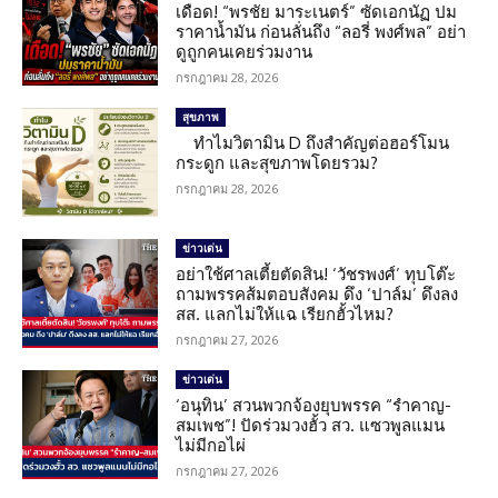
เดือด! “พรชัย มาระเนตร์” ซัดเอกนัฏ ปม
ราคาน้ำมัน ก่อนลั่นถึง “ลอรี่ พงศ์พล” อย่า
ดูถูกคนเคยร่วมงาน
กรกฎาคม 28, 2026
สุขภาพ
ทำไมวิตามิน D ถึงสำคัญต่อฮอร์โมน
กระดูก และสุขภาพโดยรวม?
กรกฎาคม 28, 2026
ข่าวเด่น
อย่าใช้ศาลเตี้ยตัดสิน! ‘วัชรพงศ์’ ทุบโต๊ะ
ถามพรรคส้มตอบสังคม ดึง ‘ปาล์ม’ ดึงลง
สส. แลกไม่ให้แฉ เรียกฮั้วไหม?
กรกฎาคม 27, 2026
ข่าวเด่น
‘อนุทิน’ สวนพวกจ้องยุบพรรค “รำคาญ-
สมเพช”! ปัดร่วมวงฮั้ว สว. แซวพูลแมน
ไม่มีกอไผ่
กรกฎาคม 27, 2026