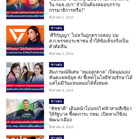
ใน กมธ.งบฯ “จำเป็นต้องหมอบกราบ
กรรมาธิการหรือ?”
สิงหาคม 5, 2026
ข่าวเด่น
‘ศิริกัญญา’ ไม่หวั่นถูกตรวจสอบ ปม
ส.ก.พรรคประชาชน ย้ำให้ข้อเท็จจริงเป็น
ตัวตัดสิน
สิงหาคม 5, 2026
ข่าวเด่น
สัมภาษณ์พิเศษ “หมอลูกตาล” เปิดมุมมอง
ทันตแพทย์ยุค AI ชี้เทคโนโลยีช่วยรักษาได้
แต่ไม่มีวันแทนหมอได้ทั้งหมด
สิงหาคม 4, 2026
ข่าวเด่น
“ชัชชาติ” เดินหน้าโอนรถไฟฟ้าสายสีเขียว
ให้รัฐบาล ชี้ลดภาระ กทม. เปิดทางใช้งบ
พัฒนาเมือง
สิงหาคม 4, 2026
ข่าวเด่น