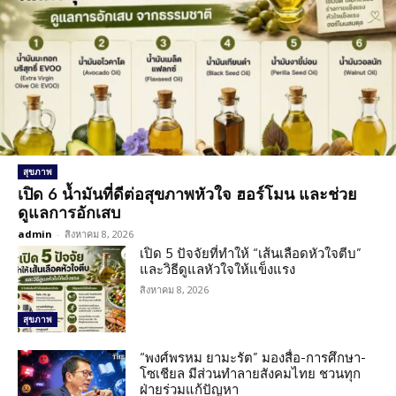
สุขภาพ
เปิด 6 น้ำมันที่ดีต่อสุขภาพหัวใจ ฮอร์โมน และช่วย
ดูแลการอักเสบ
admin
-
สิงหาคม 8, 2026
เปิด 5 ปัจจัยที่ทำให้ “เส้นเลือดหัวใจตีบ”
และวิธีดูแลหัวใจให้แข็งแรง
สิงหาคม 8, 2026
สุขภาพ
“พงศ์พรหม ยามะรัต” มองสื่อ-การศึกษา-
โซเชียล มีส่วนทำลายสังคมไทย ชวนทุก
ฝ่ายร่วมแก้ปัญหา