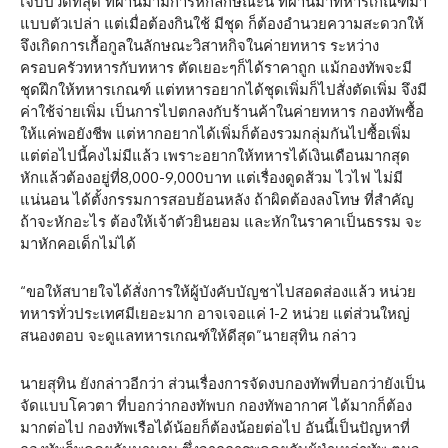
เจ็บปวดที่สุด ที่ผ่านมามีการหักลักษณะนี้ ที่ผ่านมาทหารเกณฑ์มา
แบบตัวเปล่า แต่เมื่อต้องกินใช้ มีชุด ก็ต้องอำนวยความสะดวกให้
จึงเกิดการเกื้อกูลในลักษณะวิสาหกิจในค่ายทหาร ระหว่าง
ครอบครัวทหารกับทหาร ตัดเยอะๆก็ได้ราคาถูก แม้กองทัพจะมี
ชุดฝึกให้ทหารเกณฑ์ แต่ทหารอยากได้ชุดเพิ่มก็ไปสั่งตัดเพิ่ม จึงมี
ค่าใช้จ่ายเพิ่ม เป็นการไปตกลงกับร้านค้าในค่ายทหาร กองทัพซื้อ
ให้แค่พอยังชีพ แต่หากอยากได้เพิ่มก็ต้องรวมกลุ่มกันไปซื้อเพิ่ม
แต่ต่อไปนี้คงไม่มีแล้ว เพราะอยากให้ทหารได้เงินเดือนมากสุด
หักแล้วต้องอยู่ที่8,000-9,000บาท แต่เรื่องดูดส้วม ไวไฟ ไม่มี
แน่นอน ได้ตั้งกรรมการสอบย้อนหลัง ถ้าผิดต้องลงโทษ ที่สำคัญ
ถ้าจะหักอะไร ต้องให้เจ้าตัวยินยอม และหักในราคาเป็นธรรม จะ
มาหักคอเด็กไม่ได้
“ขอให้สบายใจได้สั่งการให้ผู้บังคับบัญชาไปสอดส่องแล้ว หน่วย
ทหารทั่วประเทศมีเยอะมาก อาจเจอแค่ 1-2 หน่วย แต่ส่วนใหญ่
สนองตอบ จะดูแลทหารเกณฑ์ให้ดีสุด”นายสุทิน กล่าว
นายสุทิน ยังกล่าวอีกว่า ส่วนเรื่องการจัดงบกองทัพที่บอกว่ายังเป็น
จัดแบบโควตา ที่บอกว่ากองทัพบก กองทัพอากาศ ได้มากก็ต้อง
มากต่อไป กองทัพเรือได้น้อยก็ต้องน้อยต่อไป อันนี้เป็นปัญหาที่