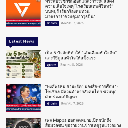
พรรคประชาชนออกแถลงการณ์ แสดง
ความเสียใจเหตุ”โรงเรียนเทพศิรินทร์”
นนทบุรี เรียกร้องทบทวน
มาตรการ”ควบคุมอาวุธปืน”
สิงหาคม 7, 2026
ข่าวเด่น
Latest News
เปิด 5 ปัจจัยที่ทำให้ “เส้นเลือดหัวใจตีบ”
และวิธีดูแลหัวใจให้แข็งแรง
สิงหาคม 8, 2026
สุขภาพ
“พงศ์พรหม ยามะรัต” มองสื่อ-การศึกษา-
โซเชียล มีส่วนทำลายสังคมไทย ชวนทุก
ฝ่ายร่วมแก้ปัญหา
สิงหาคม 7, 2026
ข่าวเด่น
เพจ Mappa ออกจดหมายเปิดผนึกถึง
สื่อมวลชน ขอรายงานข่าวเหตุรุนแรงอย่าง