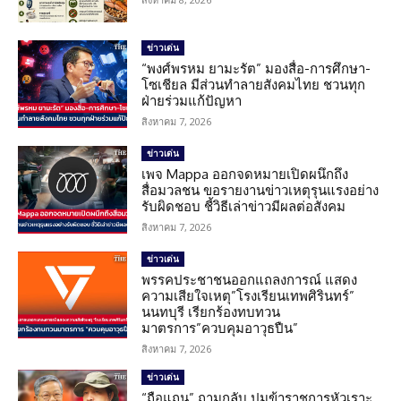
ข่าวเด่น
“พงศ์พรหม ยามะรัต” มองสื่อ-การศึกษา-
โซเชียล มีส่วนทำลายสังคมไทย ชวนทุก
ฝ่ายร่วมแก้ปัญหา
สิงหาคม 7, 2026
ข่าวเด่น
เพจ Mappa ออกจดหมายเปิดผนึกถึง
สื่อมวลชน ขอรายงานข่าวเหตุรุนแรงอย่าง
รับผิดชอบ ชี้วิธีเล่าข่าวมีผลต่อสังคม
สิงหาคม 7, 2026
ข่าวเด่น
พรรคประชาชนออกแถลงการณ์ แสดง
ความเสียใจเหตุ”โรงเรียนเทพศิรินทร์”
นนทบุรี เรียกร้องทบทวน
มาตรการ”ควบคุมอาวุธปืน”
สิงหาคม 7, 2026
ข่าวเด่น
“ถือแถน” ถามกลับ ปมข้าราชการหัวเราะ