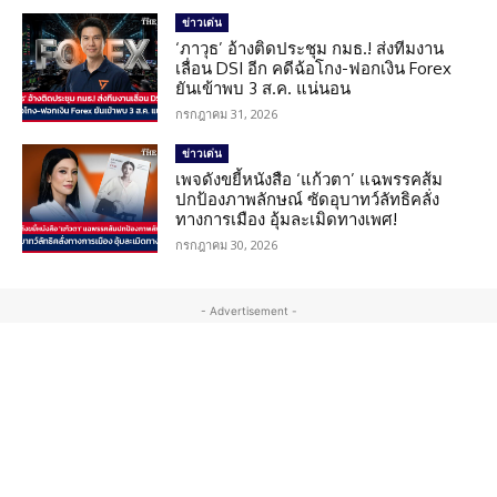
ข่าวเด่น
‘ภาวุธ’ อ้างติดประชุม กมธ.! ส่งทีมงาน
เลื่อน DSI อีก คดีฉ้อโกง-ฟอกเงิน Forex
ยันเข้าพบ 3 ส.ค. แน่นอน
กรกฎาคม 31, 2026
ข่าวเด่น
เพจดังขยี้หนังสือ ‘แก้วตา’ แฉพรรคส้ม
ปกป้องภาพลักษณ์ ซัดอุบาทว์ลัทธิคลั่ง
ทางการเมือง อุ้มละเมิดทางเพศ!
กรกฎาคม 30, 2026
- Advertisement -