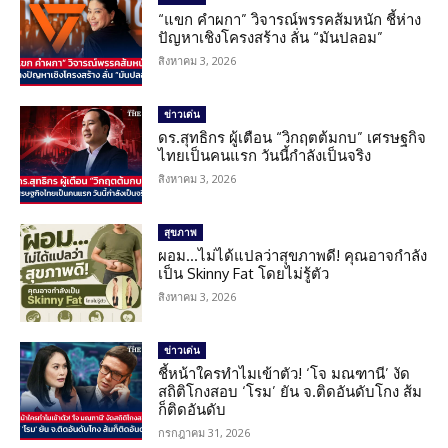
“แขก คำผกา” วิจารณ์พรรคส้มหนัก ชี้ห่าง
ปัญหาเชิงโครงสร้าง ลั่น “มันปลอม”
สิงหาคม 3, 2026
ข่าวเด่น
ดร.สุทธิกร ผู้เตือน “วิกฤตต้มกบ” เศรษฐกิจ
ไทยเป็นคนแรก วันนี้กำลังเป็นจริง
สิงหาคม 3, 2026
สุขภาพ
ผอม…ไม่ได้แปลว่าสุขภาพดี! คุณอาจกำลัง
เป็น Skinny Fat โดยไม่รู้ตัว
สิงหาคม 3, 2026
ข่าวเด่น
ชี้หน้าใครทำไมเข้าตัว! ‘โจ มณฑานี’ งัด
สถิติโกงสอบ ‘โรม’ ยัน จ.ติดอันดับโกง ส้ม
ก็ติดอันดับ
กรกฎาคม 31, 2026