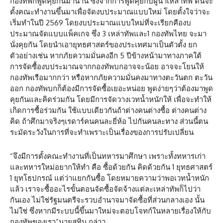
กองทัพก็พูดคุยกันมานาน ซึ่งจากการพูดคุยกับผู้นำเหล่าทัพ ตนจะ
ตั้งคณะทำงานขึ้นมาเพื่อจัดงบประมาณแบบใหม่ โดยตั้งใจว่าจะ
เริ่มทำในปี 2569 โดยงบประมาณแบบใหม่ที่จะเรียกคืองบ
ประมาณจัดแบบแพ็คเกจ ซึ่ง 3 เหล่าทัพและ1 กองทัพไทย จะมา
นั่งคุยกัน โดยนำเอายุทธศาสตร์ของประเทศมาเป็นตัวตั้ง ยก
ตัวอย่างเช่น หากภัยความมั่นคงอีก 5 ปีข้างหน้ามาทางภาคใต้
การจัดซื้องบประมาณจากกองทัพบกอาจจะน้อย อาจจะโยนให้
กองทัพเรือมากกว่า หรือหากภัยความมั่นคงมาทางตะวันตก ตะวัน
ออก กองทัพบกก็ต้องมีการจัดซื้อเยอะหน่อย พูดง่ายๆว่าต้องมาพูด
คุยกันและคิดร่วมกัน โดยมีการจัดวางเวทน้ำหนักให้ เพื่อจะทำให้
เกิดการซื้อร่วมกัน ใช้แบบเดียวกันถ้าต่างคนต่างซื้อ ต่างคนต่าง
คิด ถ้าศึกมาจริงๆเรดาร์คนคนละยี่ห้อ ไปกันคนละทาง ส่วนนี้ตน
ระมัดระวังในการที่จะทำเพราะเป็นเรื่องของการปรับเปลี่ยน
“จึงมีการตั้งคณะทำงานที่เป็นทหารมาศึกษา เพราะทั้งทหารเก่า
และทหารใหม่อยากให้ทำ คือ ซื้อด้วยกัน คิดด้วยกัน 1 ยุทธศาสตร์
1 ยุทโธปกรณ์ แต่ว่าแยกกันซื้อ โดยหมายความว่าพอเวทน้ำหนัก
แล้ว เราจะซื้ออะไรขั้นตอนจัดซื้อจัดจ้างแต่ละเหล่าทัพก็ไปว่า
กันเอง ไม่ใช่รัฐมนตรีจะรวบอำนาจมาจัดซื้อที่ส่วนกลางเอง นั้น
ไม่ใช่ ซึ่งหากมีระบบนี้ขึ้นมาใหม่จะตอบโจทก์ในหลายเรื่องให้กับ
กองทัพของเรา”นายสุทิน กล่าว