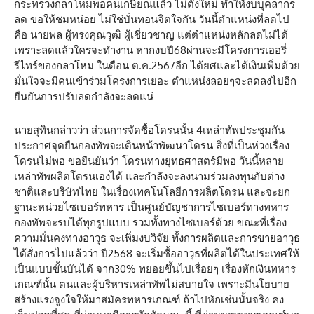
กระทรวงกลาโหมพอคนเกษียณแล้ว ไม่ตั้งใหม่ ทำให้งบบุคลากร
ลด ขอให้ชมหน่อย ไม่ใช่บั่นทอนจิตใจกัน วันนี้ตำแหน่งที่ลดไป
คือ นายพล ผู้ทรงคุณวุฒิ ผู้เชี่ยวชาญ แต่ตำแหน่งหลักลดไม่ได้
เพราะลดแล้วใครจะทำงาน หากงบปี68ผ่านจะมีโครงการเออรี่
รีไทร์ของกลาโหม ในดือน ต.ค.2567อีก ได้ยศและได้เงินเพิ่มด้วย
มั่นใจจะมีคนเข้าร่วมโครงการเยอะ ตำแหน่งลอยๆจะลดลงไปอีก
ยืนยันการปรับลดกำลังจะลดแน่
นายสุทินกล่าวว่า ส่วนการจัดซื้อโดรนนั้น 4เหล่าทัพประชุมกัน
ประกาศจุดยืนกองทัพจะเดินหน้าพัฒนาโดรน สิ่งที่เป็นห่วงเรื่อง
โดรนไม่พอ ขอยืนยันว่า โดรนทางยุทธศาสตร์มีพอ วันนี้หลาย
เหล่าทัพผลิตโดรนเองได้ และกำลังจะลงนามร่วมลงทุนกับต่าง
ชาติและบริษัทไทย ในเรื่องเทคโนโลยีการผลิตโดรน และจะยก
ฐานะหน่วยไซเบอร์ทหาร เป็นศูนย์บัญชาการไซเบอร์ทางทหาร
กองทัพจะรบได้ทุกรูปแบบ รวมทั้งทางไซเบอร์ด้วย ขณะที่เรื่อง
ความมั่นคงทางอาวุธ จะเพิ่มงบวิจัย ทั้งการผลิตและการขายอาวุธ
ได้สั่งการไปแล้วว่า ปี2568 จะเริ่มซื้ออาวุธที่ผลิตได้ในประเทศให้
เป็นแบบขั้นบันได้ จาก30% ทยอยขึ้นไปเรื่อยๆ เรื่องหักเงินทหาร
เกณฑ์นั้น ตนและผู้บริหารเหล่าทัพไม่สบายใจ เพราะมีนโยบาย
สร้างแรงจูงใจให้มาสมัครทหารเกณฑ์ ถ้าไปหักเช่นนั้นจริง คง