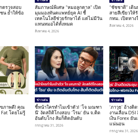
ข่าวเด่น
ข่าวเด่น
นถูกตรวจสอบ
สัมภาษณ์พิเศษ “หมอลูกตาล” เปิด
“ชัชชาติ” เดิ
น ย้ำให้ข้อ
มุมมองทันตแพทย์ยุค AI ชี้
สายสีเขียวให้
น
เทคโนโลยีช่วยรักษาได้ แต่ไม่มีวัน
กทม. เปิดทาง
แทนหมอได้ทั้งหมด
สิงหาคม 4, 2026
สิงหาคม 4, 2026
ข่าวเด่น
ข่าวเด่น
ุขภาพดี! คุณ
ชี้หน้าใครทำไมเข้าตัว! ‘โจ มณฑา
‘ภาวุธ’ อ้างติ
Fat โดยไม่รู้
นี’ งัดสถิติโกงสอบ ‘โรม’ ยัน จ.ติด
งานเลื่อน DSI
อันดับโกง ส้มก็ติดอันดับ
เงิน Forex ยัน
แน่นอน
กรกฎาคม 31, 2026
กรกฎาคม 31, 2026