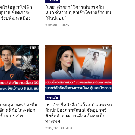
ข่าวเด่น
นหน้าโอนรถไฟฟ้า
“แขก คำผกา” วิจารณ์พรรคส้ม
รัฐบาล ชี้ลดภาระ
หนัก ชี้ห่างปัญหาเชิงโครงสร้าง ลั่น
ใช้งบพัฒนาเมือง
“มันปลอม”
สิงหาคม 3, 2026
ข่าวเด่น
ดประชุม กมธ.! ส่งทีม
เพจดังขยี้หนังสือ ‘แก้วตา’ แฉพรรค
 อีก คดีฉ้อโกง-ฟอก
ส้มปกป้องภาพลักษณ์ ซัดอุบาทว์
เข้าพบ 3 ส.ค.
ลัทธิคลั่งทางการเมือง อุ้มละเมิด
ทางเพศ!
กรกฎาคม 30, 2026