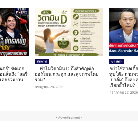
สุขภาพ
ข่าวเด่น
นตร์” ซัดเอก
ทำไมวิตามิน D ถึงสำคัญต่อ
อย่าใช้ศาลเตี้ย
นลั่นถึง “ลอรี่
ฮอร์โมน กระดูก และสุขภาพโดย
ทุบโต๊ะ ถามพ
นเคยร่วมงาน
รวม?
‘ปาล์ม’ ดึงลง
เรียกฮั้วไหม?
กรกฎาคม 28, 2026
กรกฎาคม 27, 2026
- Advertisement -