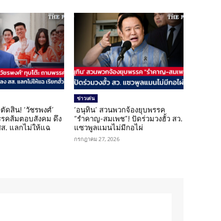
ข่าวเด่น
ตัดสิน! ‘วัชรพงศ์’
‘อนุทิน’ สวนพวกจ้องยุบพรรค
รรคส้มตอบสังคม ดึง
“รำคาญ-สมเพช”! ปัดร่วมวงฮั้ว สว.
 สส. แลกไม่ให้แฉ
แซวพูลแมนไม่มีกอไผ่
กรกฎาคม 27, 2026