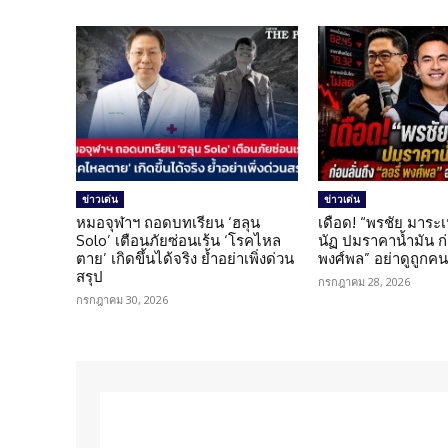
ข่าวเด่น
ข่าวเด่น
หมอจุฬาฯ ถอดบทเรียน ‘ฮลุน
เดือด! “พรชัย มาระเ
Solo’ เตือนภัยซ่อนเร้น ‘โรคไหล
นัฏ ปมราคาน้ำมัน ก่อ
ตาย’ เกิดขึ้นได้จริง ย้ำอย่าเพิ่งด่วน
พงศ์พล” อย่าดูถูกค
สรุป
กรกฎาคม 28, 2026
กรกฎาคม 30, 2026