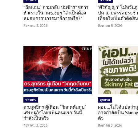
ข่าวเด่น
ข่าวเด่น
“ถือแถน” ถามกลับ ปมข้าราชการ
‘ศิริกัญญา’ ไม่หวั่
หัวเราะใน กมธ.งบฯ “จำเป็นต้อง
ปม ส.ก.พรรคประชาช
หมอบกราบกรรมาธิการหรือ?”
เท็จจริงเป็นตัวตัดสิ
สิงหาคม 5, 2026
สิงหาคม 5, 2026
ข่าวเด่น
สุขภาพ
ดร.สุทธิกร ผู้เตือน “วิกฤตต้มกบ”
ผอม…ไม่ได้แปลว่าส
เศรษฐกิจไทยเป็นคนแรก วันนี้
อาจกำลังเป็น Skinny 
กำลังเป็นจริง
ตัว
สิงหาคม 3, 2026
สิงหาคม 3, 2026